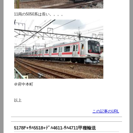
11両の5050系は長い。。。。
＠府中本町
以上
この記事のURL
5178F+ｻﾊ5518+ﾃﾞﾊ4611-ｻﾊ4711甲種輸送