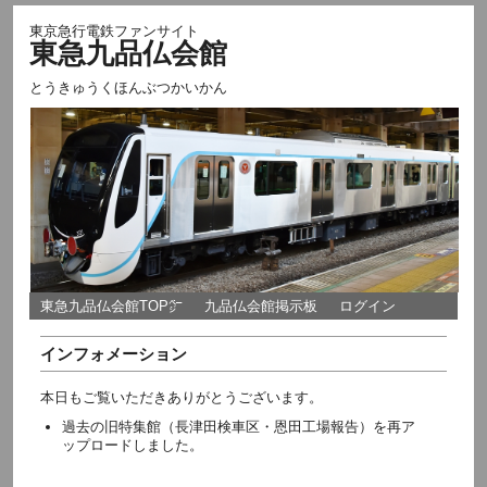
東京急行電鉄ファンサイト
東急九品仏会館
とうきゅうくほんぶつかいかん
東急九品仏会館TOP㌻
九品仏会館掲示板
ログイン
インフォメーション
本日もご覧いただきありがとうございます。
過去の旧特集館（長津田検車区・恩田工場報告）を再ア
ップロードしました。