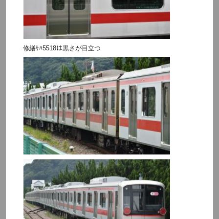
修繕ｻﾊ5518は黒さが目立つ