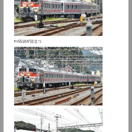
ｻﾊ5518が目立つ