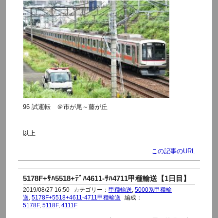
96 試運転 ＠市が尾～藤が丘
以上
この記事のURL
5178F+ｻﾊ5518+ﾃﾞﾊ4611-ｻﾊ4711甲種輸送【1日目】
2019/08/27 16:50
カテゴリー：
甲種輸送
,
5000系甲種輸
送
,
5178F+5518+4611-4711甲種輸送
編成：
5178F
,
5118F
,
4111F