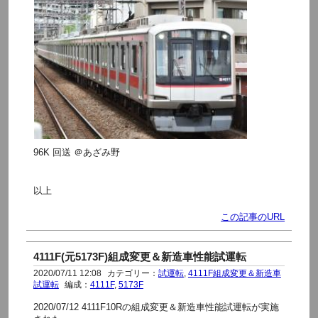
96K 回送 ＠あざみ野
以上
この記事のURL
4111F(元5173F)組成変更＆新造車性能試運転
2020/07/11 12:08
カテゴリー：
試運転
,
4111F組成変更＆新造車
試運転
編成：
4111F
,
5173F
2020/07/12 4111F10Rの組成変更＆新造車性能試運転が実施