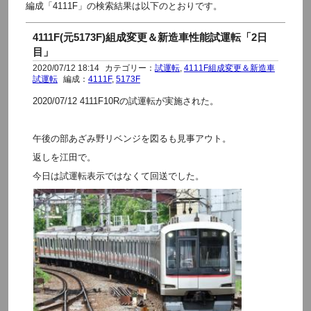
編成「4111F」の検索結果は以下のとおりです。
4111F(元5173F)組成変更＆新造車性能試運転「2日
目」
2020/07/12 18:14
カテゴリー：
試運転
,
4111F組成変更＆新造車
試運転
編成：
4111F
,
5173F
2020/07/12 4111F10Rの試運転が実施された。
午後の部あざみ野リベンジを図るも見事アウト。
返しを江田で。
今日は試運転表示ではなくて回送でした。