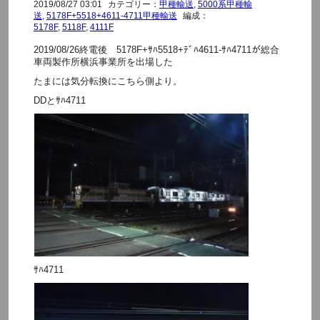
2019/08/27 03:01
カテゴリー：
甲種輸送
,
5000系甲種輸
送
,
5178F+5518+4611-4711甲種輸送
編成：
5178F
,
5118F
,
4111F
2019/08/26終電後 5178F+ｻﾊ5518+ﾃﾞﾊ4611-ｻﾊ4711が総合
車両製作所横浜事業所を出場した
たまには気分転換にこちら側より。
DDとｻﾊ4711
ｻﾊ4711