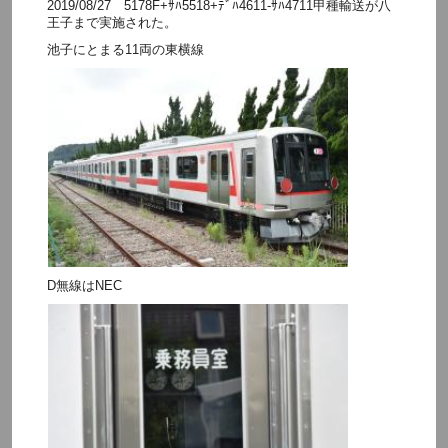
2019/08/27 5178F+ｻﾊ5518+ﾃﾞﾊ4611-ｻﾊ4711甲種輸送が八
王子まで実施された。
池子にとまる11両の東横線
D無線はNEC