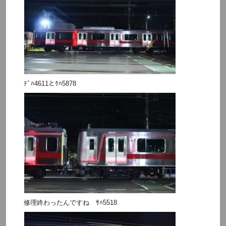
ﾃﾞﾊ4611とｸﾊ5878
修理終わったんですね ｻﾊ5518