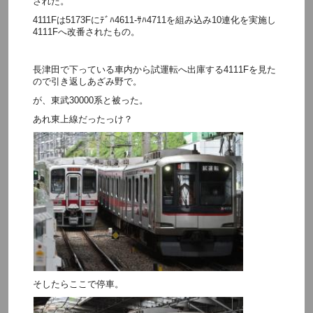
された。
4111Fは5173Fにﾃﾞﾊ4611-ｻﾊ4711を組み込み10連化を実施し
4111Fへ改番されたもの。
長津田で下っている車内から試運転へ出庫する4111Fを見た
ので引き返しあざみ野で。
が、東武30000系と被った。
あれ東上線だったっけ？
そしたらここで停車。