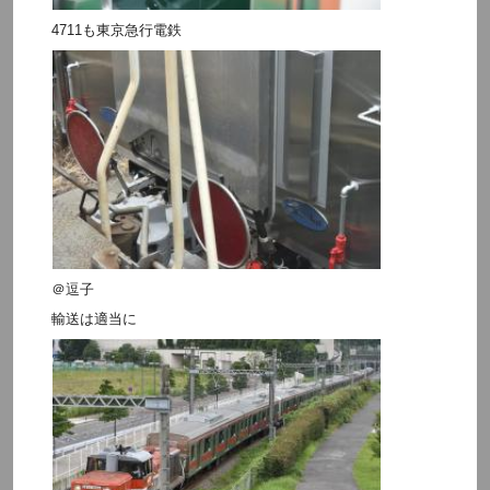
4711も東京急行電鉄
＠逗子
輸送は適当に