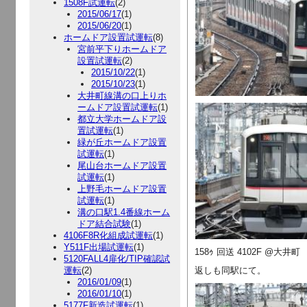
1508F試運転
(2)
2015/06/17
(1)
2015/06/20
(1)
ホームドア設置試運転
(8)
宮前平下りホームドア
設置試運転
(2)
2015/10/22
(1)
2015/10/23
(1)
大井町線溝の口上りホ
ームドア設置試運転
(1)
都立大学ホームドア設
置試運転
(1)
緑が丘ホームドア設置
試運転
(1)
尾山台ホームドア設置
試運転
(1)
上野毛ホームドア設置
試運転
(1)
溝の口駅1.4番線ホーム
ドア結合試験
(1)
4106F8R化組成試運転
(1)
Y511F出場試運転
(1)
158ｩ 回送 4102F @大井町
5120FALL4扉化/TIP確認試
運転
(2)
返しも同駅にて。
2016/01/09
(1)
2016/01/10
(1)
5177F新造試運転
(1)