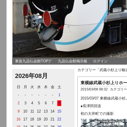
東急九品仏会館TOP㌻
九品仏会館掲示板
ログイン
カテゴリー「武蔵小杉上り輸
2026年08月
東横線武蔵小杉上りホ
日
月
火
水
木
金
土
2015/03/08 08:32
カテゴリ
-
-
-
-
-
-
1
2015/03/07 東横線武
2
3
4
5
6
7
8
●長津田回送
9
10
11
12
13
14
15
初の大井町での撮影
16
17
18
19
20
21
22