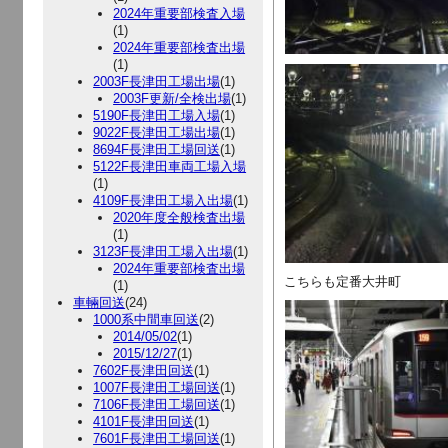
2024年重要部検査入場
(1)
2024年重要部検査出場
(1)
2003F長津田工場出場
(1)
2003F更新/全検出場
(1)
5190F長津田工場入場
(1)
9022F長津田工場出場
(1)
8694F長津田工場回送
(1)
5122F長津田車両工場入場
(1)
4109F長津田工場入出場
(1)
2020年度全般検査出場
(1)
3123F長津田工場入出場
(1)
2024年重要部検査出場
こちらも定番大井町
(1)
車輛回送
(24)
1000系中間車回送
(2)
2014/05/02
(1)
2015/12/27
(1)
7602F長津田回送
(1)
1007F長津田工場回送
(1)
7106F長津田工場回送
(1)
4101F長津田回送
(1)
7601F長津田工場回送
(1)