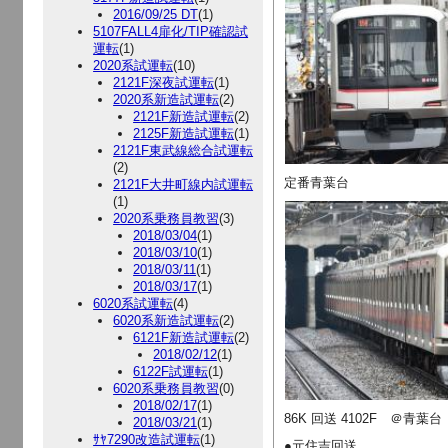
2016/09/25 DT
(1)
5107FALL4扉化/TIP確認試
運転
(1)
2020系試運転
(10)
2121F深夜試運転
(1)
2020系新造試運転
(2)
2121F新造試運転
(2)
2125F新造試運転
(1)
2121F東武線総合試運転
(2)
定番青葉台
2121F大井町線内試運転
(1)
2020系乗務員教習
(3)
2018/03/04
(1)
2018/03/10
(1)
2018/03/11
(1)
2018/03/17
(1)
6020系試運転
(4)
6020系新造試運転
(2)
6121F新造試運転
(2)
2018/02/12
(1)
6122F試運転
(1)
6020系乗務員教習
(0)
2018/02/17
(1)
86K 回送 4102F ＠青葉台
2018/03/21
(1)
ｻﾔ7290改造試運転
(1)
●元住吉回送