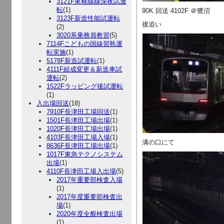
3121F東横線線深夜試運
転
(1)
90K 回送 4102F ＠鷺沼
3123F新造性能試運転
後追い
(2)
3020系乗務員教習
(5)
7114Fこどもの国線習熟運
転実施
(1)
5178F新造試運転
(1)
4111F組成変更＆新造車試
運転
(2)
1522Fラッピング後試運転
(1)
入出場回送
(18)
7910F長津田工場回送
(1)
1501F長津田工場出場
(1)
1020F長津田工場出場
(1)
4103F長津田工場入場
(1)
溝の口にて
8636F長津田工場出場
(1)
1017F東急テクノシステム
出場
(1)
4110F長津田工場入出場
(5)
2017年重要部検査入場
(1)
2017年度重要部検査出
場
(1)
2020年度全般検査出場
(1)