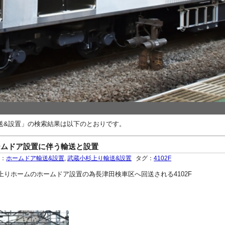
送&設置」の検索結果は以下のとおりです。
ームドア設置に伴う輸送と設置
ー：
ホームドア輸送&設置
,
武蔵小杉上り輸送&設置
タグ：
4102F
蔵小杉上りホームのホームドア設置の為長津田検車区へ回送される4102F