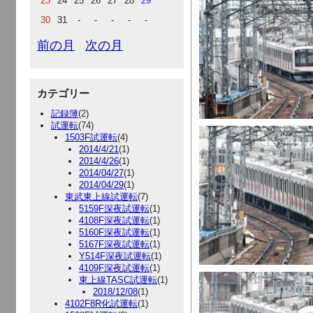
23
24
25
26
27
28
29
30
31
-
-
-
-
-
前の月
次の月
カテゴリー
記録簿
(2)
試運転
(74)
1503F試運転
(4)
2014/4/21
(1)
2014/4/26
(1)
2014/04/27
(1)
2014/04/29
(1)
東武東上線試運転
(7)
5159F深夜試運転
(1)
4108F深夜試運転
(1)
5160F深夜試運転
(1)
5167F深夜試運転
(1)
Y514F深夜試運転
(1)
4109F深夜試運転
(1)
東上線TASC試運転
(1)
2018/12/08
(1)
4102F8R化試運転
(1)