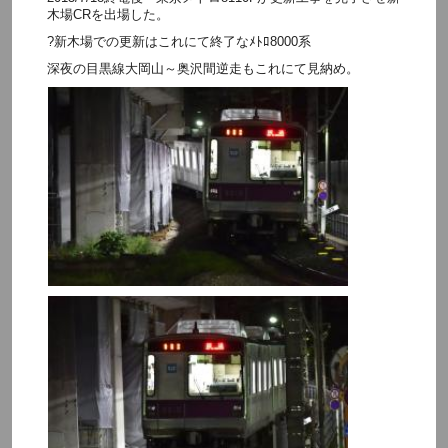
木場CRを出場した。
?新木場での更新はこれにて終了なﾒﾄﾛ8000系
深夜の目黒線大岡山～奥沢間逆走もこれにて見納め。