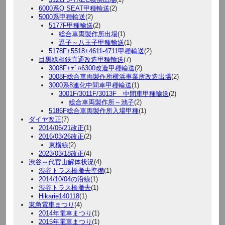
6000系Q SEAT甲種輸送
(2)
5000系甲種輸送
(2)
5177F甲種輸送
(2)
総合車両製作所出場
(1)
逗子～八王子甲種輸送
(1)
5178F+5518+4611-4711甲種輸送
(2)
目黒線相鉄直通改造甲種輸送
(7)
3008F+ﾃﾞﾊ6300改造甲種輸送
(2)
3008F総合車両製作所横浜事業所改造出場
(2)
3000系8連化中間車甲種輸送
(1)
3001F/3011F/3013F 中間車甲種輸送
(2)
総合車両製作所～池子
(2)
5186F総合車両製作所入場甲種
(1)
ダイヤ改正
(7)
2014/06/21改正
(1)
2016/03/26改正
(2)
東横線
(2)
2023/03/18改正
(4)
渋谷～代官山解体状況
(4)
渋谷トラス橋撤去準備
(1)
2014/10/04の沿線
(1)
渋谷トラス橋撤去
(1)
Hikarie140118
(1)
東急電車まつり
(4)
2014年電車まつり
(1)
2015年電車まつり
(1)