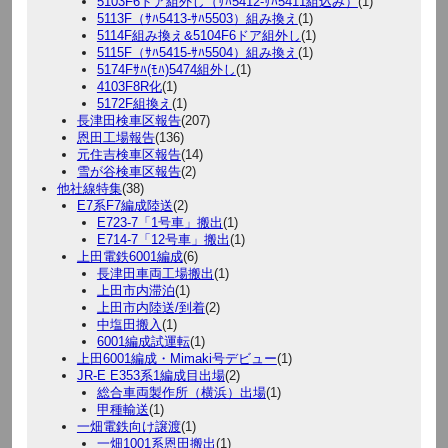
5103F6ドア組外し（ｻﾊ5412-ｻﾊ5411組込み）
(1)
5113F（ｻﾊ5413-ｻﾊ5503）組み換え
(1)
5114F組み換え&5104F6ドア組外し
(1)
5115F（ｻﾊ5415-ｻﾊ5504）組み換え
(1)
5174Fｻﾊ(ﾓﾊ)5474組外し
(1)
4103F8R化
(1)
5172F組換え
(1)
長津田検車区報告
(207)
恩田工場報告
(136)
元住吉検車区報告
(14)
雪が谷検車区報告
(2)
他社線特集
(38)
E7系F7編成陸送
(2)
E723-7「1号車」搬出
(1)
E714-7「12号車」搬出
(1)
上田電鉄6001編成
(6)
長津田車両工場搬出
(1)
上田市内滞泊
(1)
上田市内陸送/到着
(2)
中塩田搬入
(1)
6001編成試運転
(1)
上田6001編成・Mimaki号デビュー
(1)
JR-E E353系1編成目出場
(2)
総合車両製作所（横浜）出場
(1)
甲種輸送
(1)
一畑電鉄向け譲渡
(1)
一畑1001系恩田搬出
(1)