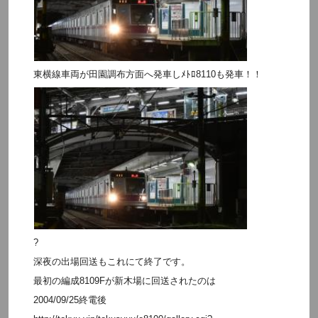
東横線車両が田園調布方面へ発車しﾒﾄﾛ8110も発車！！
?
深夜の出場回送もこれにて終了です。
最初の編成8109Fが新木場に回送されたのは
2004/09/25終電後