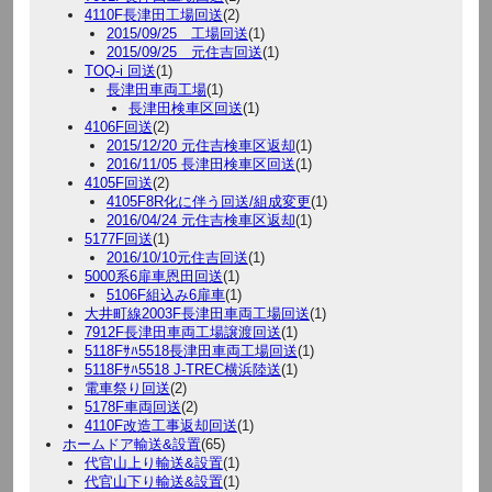
4110F長津田工場回送
(2)
2015/09/25 工場回送
(1)
2015/09/25 元住吉回送
(1)
TOQ-i 回送
(1)
長津田車両工場
(1)
長津田検車区回送
(1)
4106F回送
(2)
2015/12/20 元住吉検車区返却
(1)
2016/11/05 長津田検車区回送
(1)
4105F回送
(2)
4105F8R化に伴う回送/組成変更
(1)
2016/04/24 元住吉検車区返却
(1)
5177F回送
(1)
2016/10/10元住吉回送
(1)
5000系6扉車恩田回送
(1)
5106F組込み6扉車
(1)
大井町線2003F長津田車両工場回送
(1)
7912F長津田車両工場譲渡回送
(1)
5118Fｻﾊ5518長津田車両工場回送
(1)
5118Fｻﾊ5518 J-TREC横浜陸送
(1)
電車祭り回送
(2)
5178F車両回送
(2)
4110F改造工事返却回送
(1)
ホームドア輸送&設置
(65)
代官山上り輸送&設置
(1)
代官山下り輸送&設置
(1)