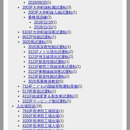
2018/09/20
(1)
2003F大井町線転属試運転
(3)
2003F大井町線入線試運転
(1)
乗務員訓練
(2)
2018/11/10
(1)
2018/11/11
(1)
6101F大井町線深夜試運転
(1)
9022F性能試運転
(1)
3020系試運転
(15)
3020系深夜性能試運転
(1)
3121Fメトロ貸出試運転
(2)
3121F埼玉線貸出試運転
(2)
3122F新造性能試運転
(1)
3121F都営三田線深夜試運転
(1)
3121F東横線線深夜試運転
(1)
3123F新造性能試運転
(2)
3020系乗務員教習
(5)
7114Fこどもの国線習熟運転実施
(1)
5178F新造試運転
(1)
4111F組成変更＆新造車試運転
(2)
1522Fラッピング後試運転
(1)
入出場回送
(18)
7910F長津田工場回送
(1)
1501F長津田工場出場
(1)
1020F長津田工場出場
(1)
4103F長津田工場入場
(1)