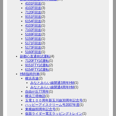
4101F回送
(1)
4102F回送
(3)
7120F回送
(2)
9151F回送
(2)
6154F回送
(2)
4103F回送
(1)
7102F回送
(1)
5169F回送
(2)
5159F回送
(1)
5171F回送
(2)
5173F回送
(2)
5160F回送
(1)
副都心直通前試運転
(4)
7120FTY試運転
(1)
9151FTY試運転
(2)
6154FTY試運転
(1)
HM/臨時列車
(15)
横浜高速
(2)
みなとみらい線開通3周年HM
(1)
みなとみらい線開通4周年HM
(1)
自由が丘77周年
(1)
横浜三塔物語
(1)
玉電１００周年新玉川線30周年記念号
(1)
ハッピーアイスクリーム号2007年度
(1)
東横線80周年記念号
(1)
仮面ライダー電王ラッピングトレイン
(1)