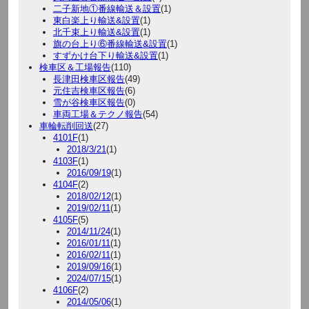
二子新地①番線輸送＆設置
(1)
東白楽上り輸送&設置
(1)
北千束上り輸送&設置
(1)
旗の台上り⑥番線輸送&設置
(1)
すずかけ台下り輸送&設置
(1)
検車区＆工場報告
(110)
長津田検車区報告
(49)
元住吉検車区報告
(6)
雪が谷検車区報告
(0)
車両工場＆テクノ報告
(54)
車輪転削回送
(27)
4101F
(1)
2018/3/21
(1)
4103F
(1)
2016/09/19
(1)
4104F
(2)
2018/02/12
(1)
2019/02/11
(1)
4105F
(5)
2014/11/24
(1)
2016/01/11
(1)
2016/02/11
(1)
2019/09/16
(1)
2024/07/15
(1)
4106F
(2)
2014/05/06
(1)