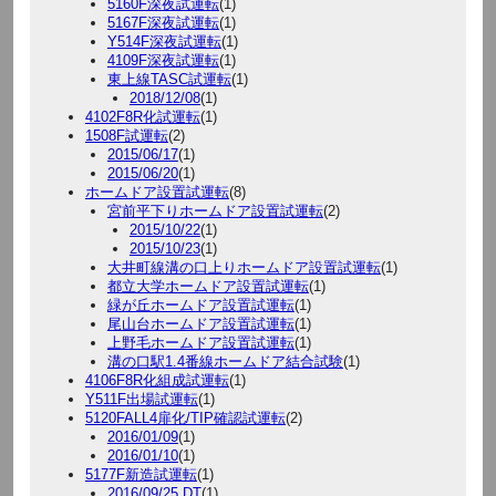
5160F深夜試運転
(1)
5167F深夜試運転
(1)
Y514F深夜試運転
(1)
4109F深夜試運転
(1)
東上線TASC試運転
(1)
2018/12/08
(1)
4102F8R化試運転
(1)
1508F試運転
(2)
2015/06/17
(1)
2015/06/20
(1)
ホームドア設置試運転
(8)
宮前平下りホームドア設置試運転
(2)
2015/10/22
(1)
2015/10/23
(1)
大井町線溝の口上りホームドア設置試運転
(1)
都立大学ホームドア設置試運転
(1)
緑が丘ホームドア設置試運転
(1)
尾山台ホームドア設置試運転
(1)
上野毛ホームドア設置試運転
(1)
溝の口駅1.4番線ホームドア結合試験
(1)
4106F8R化組成試運転
(1)
Y511F出場試運転
(1)
5120FALL4扉化/TIP確認試運転
(2)
2016/01/09
(1)
2016/01/10
(1)
5177F新造試運転
(1)
2016/09/25 DT
(1)