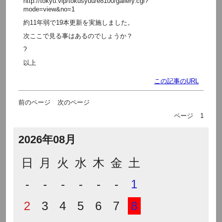
http://tokyu.vip/tokusyuu/e8100/gallery.cgi?
mode=view&no=1
約11年弱で19本更新を実施しました。
次ここで見る事はあるのでしょうか？
?
以上
この記事のURL
前のページ
次のページ
ページ
1
2026年08月
日
月
火
水
木
金
土
-
-
-
-
-
-
1
2
3
4
5
6
7
8