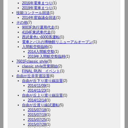
2016年電車まつり
(1)
2019年電車まつり
(1)
技能コンクール回送
(1)
2014年度協議会回送
(1)
その他
(7)
9003F急行運用代走
(1)
4104F東武車代走
(1)
西武黄色い6000系運転
(1)
電車とバスの博物館リニューアルオープン
(1)
入間航空祭臨時
(1)
2014入間航空祭
(1)
2019年入間航空祭臨時
(1)
7601Fclassic style
(3)
classic style営業開始
(2)
FINAL RUN イベント
(1)
自由が丘非常渡設置
(6)
自由が丘下り渡り線設置
(2)
2014/11/09
(1)
2014/11/23
(1)
自由が丘上り渡り線設置
(1)
2014/12/14
(1)
自由が丘渡り線試運転
(5)
2015/07/18
(1)
2015/07/19
(1)
2015/07/25
(1)
2015/07/28
(1)