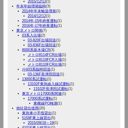
2015/12/12
(1)
年末年始増発臨時
(3)
2014年年末輸送増発
(1)
2014/12/12
(1)
2014年-15年終夜運転
(1)
2016年-17年終夜運転
(1)
東京メトロ関係
(7)
03系入出場
(2)
03-820F出場回送
(1)
03-836F出場回送
(1)
8000系新木場CR
(3)
メトロ8114FCR出場
(1)
メトロ8110FCR入場
(1)
メトロ8110FCR出場
(1)
ﾒﾄﾛ03系臨時回送
(1)
03-136F長津田回送
(1)
13000系試運転
(1)
13102F東急線入線試運転
(1)
13102F長津田試運転
(1)
東京メトロ17000系関連
(1)
17000系試運転
(1)
東横線PQ検測
(1)
他社貸出借用
(20)
東急車小手指貸出
(1)
5159F東上線貸出
(5)
2015/09/18～19
(1)
4101F東上線貸出
(1)