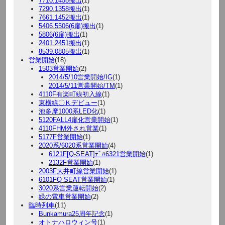
7710.1458搬出
(1)
7290.1358搬出
(1)
7661.1452搬出
(1)
5406.5506(6扉)搬出
(1)
5806(6扉)搬出
(1)
2401.2451搬出
(1)
8539.0805搬出
(1)
営業開始
(18)
1503営業開始
(2)
2014/5/10営業開始/IG
(1)
2014/5/11営業開始/TM
(1)
4110F有楽町線初入線
(1)
東横線〇Ｋデビュー
(1)
池多摩1000系LED化
(1)
5120FALL4扉化営業開始
(1)
4110FHM外され営業
(1)
5177F営業開始
(1)
2020系/6020系営業開始
(4)
6121F[Q-SEAT]ﾃﾞﾊ6321営業開始
(1)
2132F営業開始
(1)
2003F大井町線営業開始
(1)
6101FQ SEAT営業開始
(1)
3020系営業運転開始
(2)
緑の電車営業開始
(2)
臨時列車
(11)
Bunkamura25周年記念
(1)
オトナハロウィン号
(1)