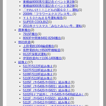
東横線8000系引退記念イベント第1弾
(1)
東横線8000系引退記念イベント第2弾
(1)
「それいけ！！こどもの国ＧＯ！」運転
(1)
2009年「フラワーエクスプレス号」
(1)
Ｙ１５０たねまる号運転報告
(1)
SUPER COOLBIZ
(1)
2011年クリスマス「みなとみらい号」運転
(1)
廃車搬出
(2)
7915F搬出
(1)
8093F中間車8492-8294搬出
(1)
他社鉄道
(4)
上田電鉄1004編成搬出
(1)
長野電鉄向け8500甲種輸送
(1)
9122F深夜試運転
(1)
伊賀鉄道向け1106-1406搬出
(1)
組換え
(17)
5117F/5122F組み換え
(1)
5107F/5118F組み換え
(1)
5108F/5118F組み換え
(1)
5110F/5119F組み換え
(1)
5105F（ｻﾊ5405-ｻﾊ5501）組み換え
(1)
5106F（ｻﾊ5406-ｻﾊ5801）組み換え
(1)
5120F（ｻﾊ5420-ｻﾊ5822）組み換え
(1)
5102F6ドア組外し（ｻﾊ5405-ｻﾊ5406組込み）
(1)
5111F（ｻﾊ5411-ｻﾊ5502）組み換え
(1)
5112F（ｻﾊ5412-ｻﾊ5802）組み換え
(1)