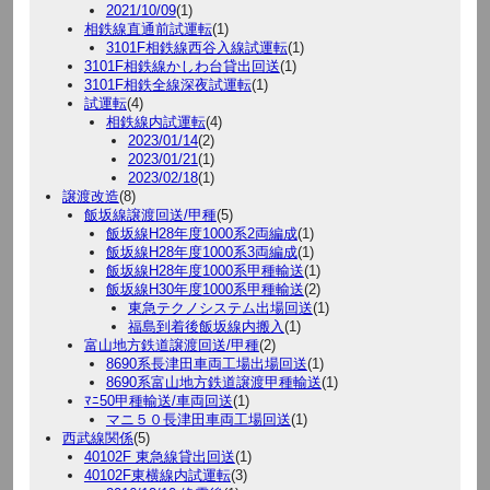
2021/10/09
(1)
相鉄線直通前試運転
(1)
3101F相鉄線西谷入線試運転
(1)
3101F相鉄線かしわ台貸出回送
(1)
3101F相鉄全線深夜試運転
(1)
試運転
(4)
相鉄線内試運転
(4)
2023/01/14
(2)
2023/01/21
(1)
2023/02/18
(1)
譲渡改造
(8)
飯坂線譲渡回送/甲種
(5)
飯坂線H28年度1000系2両編成
(1)
飯坂線H28年度1000系3両編成
(1)
飯坂線H28年度1000系甲種輸送
(1)
飯坂線H30年度1000系甲種輸送
(2)
東急テクノシステム出場回送
(1)
福島到着後飯坂線内搬入
(1)
富山地方鉄道譲渡回送/甲種
(2)
8690系長津田車両工場出場回送
(1)
8690系富山地方鉄道譲渡甲種輸送
(1)
ﾏﾆ50甲種輸送/車両回送
(1)
マニ５０長津田車両工場回送
(1)
西武線関係
(5)
40102F 東急線貸出回送
(1)
40102F東横線内試運転
(3)