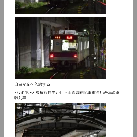
自由が丘へ入線する
ﾒﾄﾛ8110Fと東横線自由が丘～田園調布間車両渡り設備試運
転列車