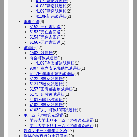
4107F新造試運転
(1)
4108F新造試運転
(2)
4109F新造試運転
(2)
4110F新造試運転
(2)
車両回送
(4)
5152F元住吉回送
(1)
5153F元住吉回送
(1)
5154F元住吉回送
(1)
5156F元住吉回送
(1)
試運転
(12)
1503F試運転
(2)
有楽町線試運転
(1)
4109F有楽町線試運転
(1)
9007F車内表示機動作試運転
(1)
5117F6扉車組替後試運転
(0)
5122F8連化試運転
(1)
5121F8連化試運転
(1)
5157F田園都市線試運転
(1)
5173F組替後試運転
(1)
4101F8連化試運転
(1)
4102F8連化試運転
(1)
4103F大井町線10両試運転
(1)
ホームドア輸送＆設置
(2)
学芸大学上りホームドア輸送＆設置
(1)
学芸大学下りホームドア輸送＆設置
(1)
鉄道レポート特集まとめ
(24)
副都心線直通前車両回送
(20)