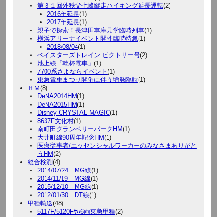
第３１回外秩父七峰縦走ハイキング延長運転
(2)
2016年延長
(1)
2017年延長
(1)
親子で探索！長津田車庫見学臨時列車
(1)
横浜アリーナイベント開催臨時特急
(1)
2018/08/04
(1)
ベイスターズトレイン ビクトリー号
(2)
池上線「乾杯電車」
(1)
7700系さよならイベント
(1)
東急電車まつり開催に伴う増発臨時
(1)
ＨＭ
(8)
DeNA2014HM
(1)
DeNA2015HM
(1)
Disney CRYSTAL MAGIC
(1)
8637F文化村
(1)
南町田グランベリーパークHM
(1)
大井町線90周年記念HM
(1)
医療従事者/エッセンシャルワーカーのみなさまありがと
うHM
(2)
総合検測
(4)
2014/07/24 MG線
(1)
2014/11/19 MG線
(1)
2015/12/10 MG線
(1)
2012/01/30 DT線
(1)
甲種輸送
(48)
5117F/5120Fｻﾊ6両東急甲種
(2)