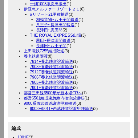
一畑1003系恩田搬出
(1)
伊豆急アルファーリゾート２１
(6)
αリゾート21甲種輸送
(3)
相模貨物~八王子間輸送
(1)
八王子~長津田間輸送
(1)
長津田~恩田間
(2)
THE ROYAL EXPRESS出場
(3)
恩田~長津田間輸送
(2)
長津田~八王子間
(1)
上田電鉄7255編成陸送
(3)
養老鉄道譲渡
(8)
7914F養老鉄道譲渡輸送
(1)
7903F養老鉄道譲渡輸送
(1)
7912F養老鉄道譲渡輸送
(1)
7906F養老鉄道譲渡輸送
(1)
7905F養老鉄道譲渡輸送
(1)
7901F養老鉄道譲渡輸送
(3)
都営三田線6500形が新木場CRへ
(1)
都営6501編成東急線内検測試運転
(1)
9000系西武鉄道譲渡甲種輸送
(3)
9003F/9011F西武鉄道譲渡甲種輸送
(3)
編成
1001F
(3)