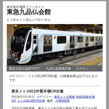
東京急行電鉄ファンサイト
東急九品仏会館
とうきゅうくほんぶつかいかん
東急九品仏会館TOP㌻
九品仏会館掲示板
ログイン
カテゴリー「メトロ8110FCR出場」の検索結果は以下のとおり
です。
東京メトロ8110F新木場CR出場
2015/07/19 18:11
カテゴリー：
東京メトロ関係
,
8000系新木場
CR
,
メトロ8110FCR出場
編成：
ﾒﾄﾛ8000系
2015/7/18終電後 東京メトロ8110Fが更新工事を完了させ新