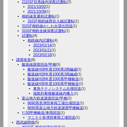
21101F目黒線内深夜試運転
(2)
2021/10/02
(1)
2021/10/09
(1)
相鉄線直通前試運転
(1)
3101F相鉄線西谷入線試運転
(1)
3101F相鉄線かしわ台貸出回送
(1)
3101F相鉄全線深夜試運転
(1)
試運転
(4)
相鉄線内試運転
(4)
2023/01/14
(2)
2023/01/21
(1)
2023/02/18
(1)
譲渡改造
(8)
飯坂線譲渡回送/甲種
(5)
飯坂線H28年度1000系2両編成
(1)
飯坂線H28年度1000系3両編成
(1)
飯坂線H28年度1000系甲種輸送
(1)
飯坂線H30年度1000系甲種輸送
(2)
東急テクノシステム出場回送
(1)
福島到着後飯坂線内搬入
(1)
富山地方鉄道譲渡回送/甲種
(2)
8690系長津田車両工場出場回送
(1)
8690系富山地方鉄道譲渡甲種輸送
(1)
ﾏﾆ50甲種輸送/車両回送
(1)
マニ５０長津田車両工場回送
(1)
西武線関係
(5)