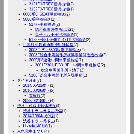
3121FJ-TREC横浜出場
(2)
3122FJ-TREC横浜出場
(1)
6000系Q SEAT甲種輸送
(2)
5000系甲種輸送
(2)
5177F甲種輸送
(2)
総合車両製作所出場
(1)
逗子～八王子甲種輸送
(1)
5178F+5518+4611-4711甲種輸送
(2)
目黒線相鉄直通改造甲種輸送
(7)
3008F+ﾃﾞﾊ6300改造甲種輸送
(2)
3008F総合車両製作所横浜事業所改造出場
(2)
3000系8連化中間車甲種輸送
(1)
3001F/3011F/3013F 中間車甲種輸送
(2)
総合車両製作所～池子
(2)
5186F総合車両製作所入場甲種
(1)
ダイヤ改正
(7)
2014/06/21改正
(1)
2016/03/26改正
(2)
東横線
(2)
2023/03/18改正
(4)
渋谷～代官山解体状況
(4)
渋谷トラス橋撤去準備
(1)
2014/10/04の沿線
(1)
渋谷トラス橋撤去
(1)
Hikarie140118
(1)
東急電車まつり
(4)