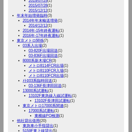
2015/07/25
(1)
2015/07/28
(1)
2015/12/12
(1)
年末年始増発臨時
(3)
2014年年末輸送増発
(1)
2014/12/12
(1)
2014年-15年終夜運転
(1)
2016年-17年終夜運転
(1)
東京メトロ関係
(7)
03系入出場
(2)
03-820F出場回送
(1)
03-836F出場回送
(1)
8000系新木場CR
(3)
メトロ8114FCR出場
(1)
メトロ8110FCR入場
(1)
メトロ8110FCR出場
(1)
ﾒﾄﾛ03系臨時回送
(1)
03-136F長津田回送
(1)
13000系試運転
(1)
13102F東急線入線試運転
(1)
13102F長津田試運転
(1)
東京メトロ17000系関連
(1)
17000系試運転
(1)
東横線PQ検測
(1)
他社貸出借用
(20)
東急車小手指貸出
(1)
5159F東上線貸出
(5)