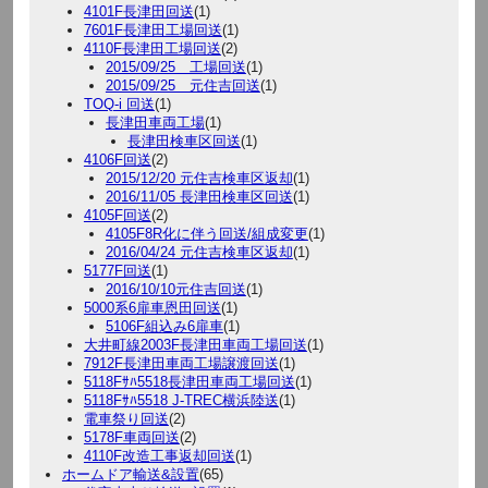
4101F長津田回送
(1)
7601F長津田工場回送
(1)
4110F長津田工場回送
(2)
2015/09/25 工場回送
(1)
2015/09/25 元住吉回送
(1)
TOQ-i 回送
(1)
長津田車両工場
(1)
長津田検車区回送
(1)
4106F回送
(2)
2015/12/20 元住吉検車区返却
(1)
2016/11/05 長津田検車区回送
(1)
4105F回送
(2)
4105F8R化に伴う回送/組成変更
(1)
2016/04/24 元住吉検車区返却
(1)
5177F回送
(1)
2016/10/10元住吉回送
(1)
5000系6扉車恩田回送
(1)
5106F組込み6扉車
(1)
大井町線2003F長津田車両工場回送
(1)
7912F長津田車両工場譲渡回送
(1)
5118Fｻﾊ5518長津田車両工場回送
(1)
5118Fｻﾊ5518 J-TREC横浜陸送
(1)
電車祭り回送
(2)
5178F車両回送
(2)
4110F改造工事返却回送
(1)
ホームドア輸送&設置
(65)