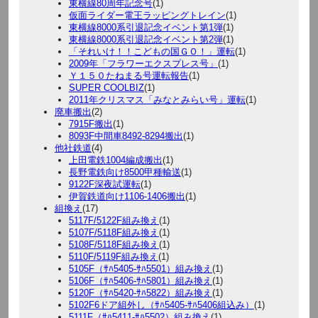
東横線80周年記念号
(1)
仮面ライダー電王ラッピングトレイン
(1)
東横線8000系引退記念イベント第1弾
(1)
東横線8000系引退記念イベント第2弾
(1)
「それいけ！！こどもの国ＧＯ！」運転
(1)
2009年「フラワーエクスプレス号」
(1)
Ｙ１５０たねまる号運転報告
(1)
SUPER COOLBIZ
(1)
2011年クリスマス「みなとみらい号」運転
(1)
廃車搬出
(2)
7915F搬出
(1)
8093F中間車8492-8294搬出
(1)
他社鉄道
(4)
上田電鉄1004編成搬出
(1)
長野電鉄向け8500甲種輸送
(1)
9122F深夜試運転
(1)
伊賀鉄道向け1106-1406搬出
(1)
組換え
(17)
5117F/5122F組み換え
(1)
5107F/5118F組み換え
(1)
5108F/5118F組み換え
(1)
5110F/5119F組み換え
(1)
5105F（ｻﾊ5405-ｻﾊ5501）組み換え
(1)
5106F（ｻﾊ5406-ｻﾊ5801）組み換え
(1)
5120F（ｻﾊ5420-ｻﾊ5822）組み換え
(1)
5102F6ドア組外し（ｻﾊ5405-ｻﾊ5406組込み）
(1)
5111F（ｻﾊ5411-ｻﾊ5502）組み換え
(1)