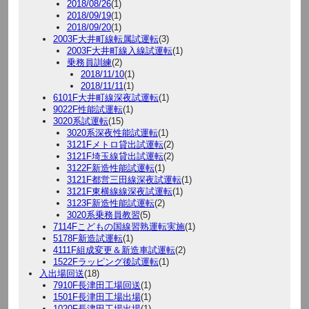
2018/08/26
(1)
2018/09/19
(1)
2018/09/20
(1)
2003F大井町線転属試運転
(3)
2003F大井町線入線試運転
(1)
乗務員訓練
(2)
2018/11/10
(1)
2018/11/11
(1)
6101F大井町線深夜試運転
(1)
9022F性能試運転
(1)
3020系試運転
(15)
3020系深夜性能試運転
(1)
3121Fメトロ貸出試運転
(2)
3121F埼玉線貸出試運転
(2)
3122F新造性能試運転
(1)
3121F都営三田線深夜試運転
(1)
3121F東横線線深夜試運転
(1)
3123F新造性能試運転
(2)
3020系乗務員教習
(5)
7114Fこどもの国線習熟運転実施
(1)
5178F新造試運転
(1)
4111F組成変更＆新造車試運転
(2)
1522Fラッピング後試運転
(1)
入出場回送
(18)
7910F長津田工場回送
(1)
1501F長津田工場出場
(1)
1020F長津田工場出場
(1)