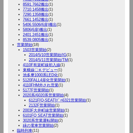
8591.7662搬出
(1)
7710.1458搬出
(1)
7290.1358搬出
(1)
7661.1452搬出
(1)
5406.5506(6扉)搬出
(1)
5806(6扉)搬出
(1)
2401.2451搬出
(1)
8539.0805搬出
(1)
営業開始
(18)
1503営業開始
(2)
2014/5/10営業開始/IG
(1)
2014/5/11営業開始/TM
(1)
4110F有楽町線初入線
(1)
東横線〇Ｋデビュー
(1)
池多摩1000系LED化
(1)
5120FALL4扉化営業開始
(1)
4110FHM外され営業
(1)
5177F営業開始
(1)
2020系/6020系営業開始
(4)
6121F[Q-SEAT]ﾃﾞﾊ6321営業開始
(1)
2132F営業開始
(1)
2003F大井町線営業開始
(1)
6101FQ SEAT営業開始
(1)
3020系営業運転開始
(2)
緑の電車営業開始
(2)
臨時列車
(11)