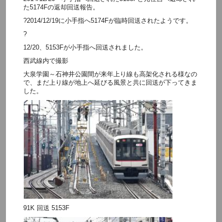
た5174Fの返却回送報告。
?2014/12/19に小手指へ5174Fが臨時回送されたようです。
?
12/20、5153Fが小手指へ回送されました。
西武線内で撮影
大泉学園～石神井公園間が来年上り線も高架化される様なの
で、まだ上り線が地上へ延びる風景と共に回送が下ってきま
した。
91K 回送 5153F