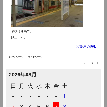
最後は練馬で。
以上です。
この記事のURL
前のページ
次のページ
ページ
1
2026年08月
日
月
火
水
木
金
土
-
-
-
-
-
-
1
2
3
4
5
6
7
8