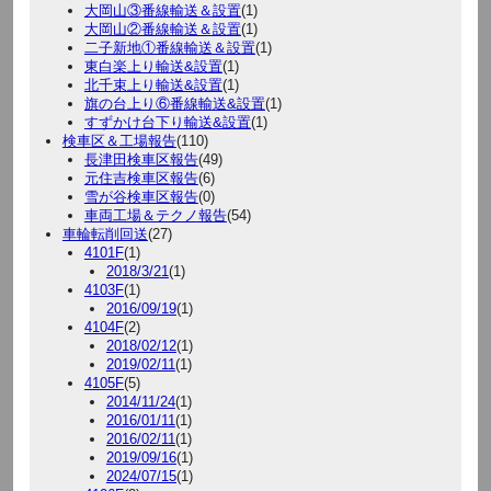
大岡山③番線輸送＆設置
(1)
大岡山②番線輸送＆設置
(1)
二子新地①番線輸送＆設置
(1)
東白楽上り輸送&設置
(1)
北千束上り輸送&設置
(1)
旗の台上り⑥番線輸送&設置
(1)
すずかけ台下り輸送&設置
(1)
検車区＆工場報告
(110)
長津田検車区報告
(49)
元住吉検車区報告
(6)
雪が谷検車区報告
(0)
車両工場＆テクノ報告
(54)
車輪転削回送
(27)
4101F
(1)
2018/3/21
(1)
4103F
(1)
2016/09/19
(1)
4104F
(2)
2018/02/12
(1)
2019/02/11
(1)
4105F
(5)
2014/11/24
(1)
2016/01/11
(1)
2016/02/11
(1)
2019/09/16
(1)
2024/07/15
(1)