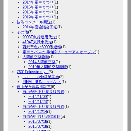
2014年電車まつり
(1)
2015年電車まつり
(1)
2016年電車まつり
(1)
2019年電車まつり
(1)
技能コンクール回送
(1)
2014年度協議会回送
(1)
その他
(7)
9003F急行運用代走
(1)
4104F東武車代走
(1)
西武黄色い6000系運転
(1)
電車とバスの博物館リニューアルオープン
(1)
入間航空祭臨時
(1)
2014入間航空祭
(1)
2019年入間航空祭臨時
(1)
7601Fclassic style
(3)
classic style営業開始
(2)
FINAL RUN イベント
(1)
自由が丘非常渡設置
(6)
自由が丘下り渡り線設置
(2)
2014/11/09
(1)
2014/11/23
(1)
自由が丘上り渡り線設置
(1)
2014/12/14
(1)
自由が丘渡り線試運転
(5)
2015/07/18
(1)
2015/07/19
(1)