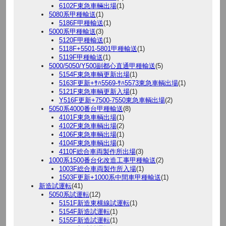
6102F東急車輛出場
(1)
5080系甲種輸送
(1)
5186F甲種輸送
(1)
5000系甲種輸送
(3)
5120F甲種輸送
(1)
5118F+5501-5801甲種輸送
(1)
5119F甲種輸送
(1)
5000/5050/Y500副都心直通甲種輸送
(5)
5154F東急車輌更新出場
(1)
5163F更新+ｻﾊ5569-ｻﾊ5573東急車輌出場
(1)
5121F東急車輌更新入場
(1)
Y516F更新+7500-7550東急車輌出場
(2)
5050系4000番台甲種輸送
(8)
4101F東急車輌出場
(1)
4102F東急車輌出場
(2)
4106F東急車輌出場
(1)
4104F東急車輌出場
(1)
4110F総合車両製作所出場
(3)
1000系1500番台化改造工事甲種輸送
(2)
1003F総合車両製作所入場
(1)
1503F更新+1000系中間車甲種輸送
(1)
新造試運転
(41)
5050系試運転
(12)
5151F新造東横線試運転
(1)
5154F新造試運転
(1)
5155F新造試運転
(1)