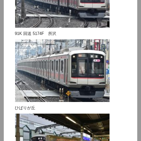
91K 回送 5174F 所沢
ひばりが丘