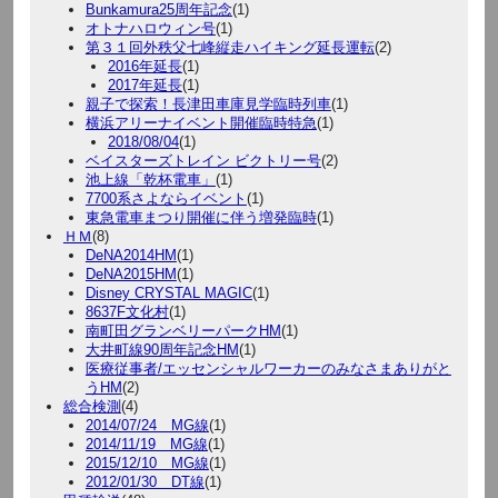
Bunkamura25周年記念
(1)
オトナハロウィン号
(1)
第３１回外秩父七峰縦走ハイキング延長運転
(2)
2016年延長
(1)
2017年延長
(1)
親子で探索！長津田車庫見学臨時列車
(1)
横浜アリーナイベント開催臨時特急
(1)
2018/08/04
(1)
ベイスターズトレイン ビクトリー号
(2)
池上線「乾杯電車」
(1)
7700系さよならイベント
(1)
東急電車まつり開催に伴う増発臨時
(1)
ＨＭ
(8)
DeNA2014HM
(1)
DeNA2015HM
(1)
Disney CRYSTAL MAGIC
(1)
8637F文化村
(1)
南町田グランベリーパークHM
(1)
大井町線90周年記念HM
(1)
医療従事者/エッセンシャルワーカーのみなさまありがと
うHM
(2)
総合検測
(4)
2014/07/24 MG線
(1)
2014/11/19 MG線
(1)
2015/12/10 MG線
(1)
2012/01/30 DT線
(1)