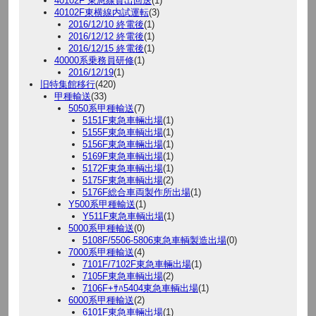
40102F 東急線貸出回送
(1)
40102F東横線内試運転
(3)
2016/12/10 終電後
(1)
2016/12/12 終電後
(1)
2016/12/15 終電後
(1)
40000系乗務員研修
(1)
2016/12/19
(1)
旧特集館移行
(420)
甲種輸送
(33)
5050系甲種輸送
(7)
5151F東急車輛出場
(1)
5155F東急車輌出場
(1)
5156F東急車輛出場
(1)
5169F東急車輌出場
(1)
5172F東急車輌出場
(1)
5175F東急車輌出場
(2)
5176F総合車両製作所出場
(1)
Y500系甲種輸送
(1)
Y511F東急車輌出場
(1)
5000系甲種輸送
(0)
5108F/5506-5806東急車輌製造出場
(0)
7000系甲種輸送
(4)
7101F/7102F東急車輛出場
(1)
7105F東急車輌出場
(2)
7106F+ｻﾊ5404東急車輌出場
(1)
6000系甲種輸送
(2)
6101F東急車輛出場
(1)