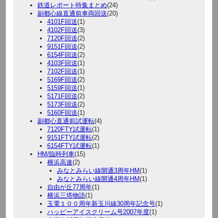
鉄道レポート特集まとめ
(24)
副都心線直通前車両回送
(20)
4101F回送
(1)
4102F回送
(3)
7120F回送
(2)
9151F回送
(2)
6154F回送
(2)
4103F回送
(1)
7102F回送
(1)
5169F回送
(2)
5159F回送
(1)
5171F回送
(2)
5173F回送
(2)
5160F回送
(1)
副都心直通前試運転
(4)
7120FTY試運転
(1)
9151FTY試運転
(2)
6154FTY試運転
(1)
HM/臨時列車
(15)
横浜高速
(2)
みなとみらい線開通3周年HM
(1)
みなとみらい線開通4周年HM
(1)
自由が丘77周年
(1)
横浜三塔物語
(1)
玉電１００周年新玉川線30周年記念号
(1)
ハッピーアイスクリーム号2007年度
(1)