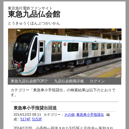
東京急行電鉄ファンサイト
東急九品仏会館
とうきゅうくほんぶつかいかん
東急九品仏会館TOP㌻
九品仏会館掲示板
ログイン
カテゴリー「東急車小手指貸出」の検索結果は以下のとおりで
す。
東急車小手指貸出回送
2014/12/22 08:11
カテゴリー：
その他
,
東急車小手指貸出
編
成：
5174F
,
5153F
2014/12/20 小手指へ回送された5153Fと元住吉へ返却され