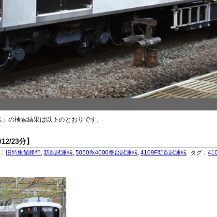
運転」の検索結果は以下のとおりです。
12/23分】
ー：
旧特集館移行
,
新造試運転
,
5050系4000番台試運転
,
4109F新造試運転
タグ：
41