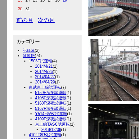
23
24
25
26
27
28
29
30
31
-
-
-
-
-
前の月
次の月
カテゴリー
記録簿
(2)
試運転
(74)
1503F試運転
(4)
2014/4/21
(1)
2014/4/26
(1)
2014/04/27
(1)
2014/04/29
(1)
東武東上線試運転
(7)
5159F深夜試運転
(1)
4108F深夜試運転
(1)
5160F深夜試運転
(1)
5167F深夜試運転
(1)
Y514F深夜試運転
(1)
4109F深夜試運転
(1)
東上線TASC試運転
(1)
2018/12/08
(1)
4102F8R化試運転
(1)