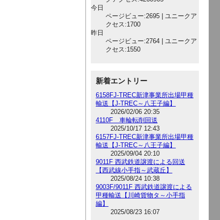
今日
ページビュー:2695 | ユニークア
クセス:1700
昨日
ページビュー:2764 | ユニークア
クセス:1550
新着エントリー
6158FJ-TREC新津事業所出場甲種
輸送【J-TREC～八王子編】
2026/02/06 20:35
4110F 車輪転削回送
2025/10/17 12:43
6157FJ-TREC新津事業所出場甲種
輸送【J-TREC～八王子編】
2025/09/04 20:10
9011F 西武鉄道譲渡による回送
【西武線小手指～武蔵丘】
2025/08/24 10:38
9003F/9011F 西武鉄道譲渡による
甲種輸送【川崎貨物タ～小手指
編】
2025/08/23 16:07