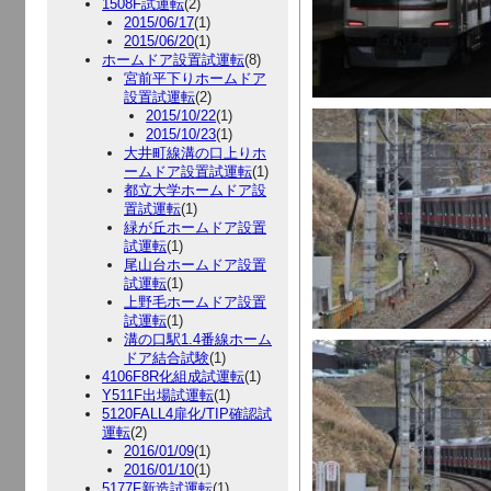
1508F試運転
(2)
2015/06/17
(1)
2015/06/20
(1)
ホームドア設置試運転
(8)
宮前平下りホームドア
設置試運転
(2)
2015/10/22
(1)
2015/10/23
(1)
大井町線溝の口上りホ
ームドア設置試運転
(1)
都立大学ホームドア設
置試運転
(1)
緑が丘ホームドア設置
試運転
(1)
尾山台ホームドア設置
試運転
(1)
上野毛ホームドア設置
試運転
(1)
溝の口駅1.4番線ホーム
ドア結合試験
(1)
4106F8R化組成試運転
(1)
Y511F出場試運転
(1)
5120FALL4扉化/TIP確認試
運転
(2)
2016/01/09
(1)
2016/01/10
(1)
5177F新造試運転
(1)