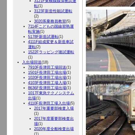
3121F東横線線深夜試運
転
(1)
3123F新造性能試運転
(2)
3020系乗務員教習
(5)
7114Fこどもの国線習熟運
転実施
(1)
5178F新造試運転
(1)
4111F組成変更＆新造車試
運転
(2)
1522Fラッピング後試運転
(1)
入出場回送
(18)
7910F長津田工場回送
(1)
1501F長津田工場出場
(1)
1020F長津田工場出場
(1)
4103F長津田工場入場
(1)
8636F長津田工場出場
(1)
1017F東急テクノシステム
出場
(1)
4110F長津田工場入出場
(5)
2017年重要部検査入場
(1)
2017年度重要部検査出
場
(1)
2020年度全般検査出場
(1)