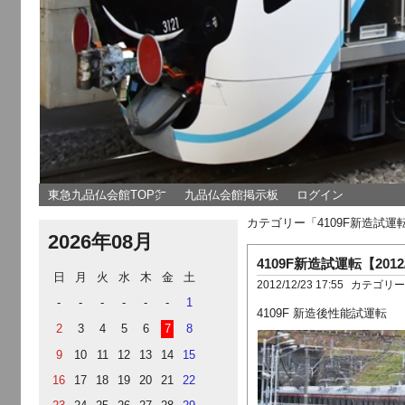
東急九品仏会館TOP㌻
九品仏会館掲示板
ログイン
カテゴリー「4109F新造試
2026年08月
4109F新造試運転【2012/
日
月
火
水
木
金
土
2012/12/23 17:55
カテゴリ
-
-
-
-
-
-
1
4109F 新造後性能試運転
2
3
4
5
6
7
8
9
10
11
12
13
14
15
16
17
18
19
20
21
22