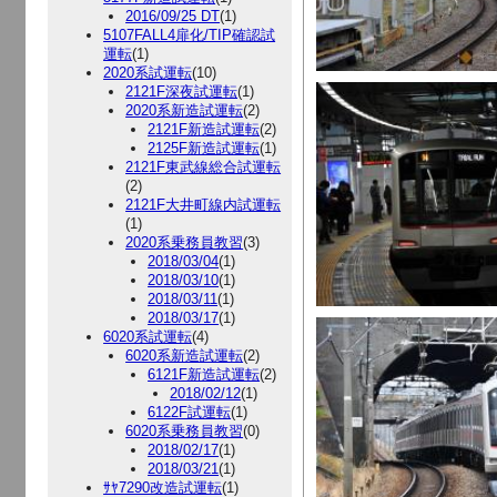
2016/09/25 DT
(1)
5107FALL4扉化/TIP確認試
運転
(1)
2020系試運転
(10)
2121F深夜試運転
(1)
2020系新造試運転
(2)
2121F新造試運転
(2)
2125F新造試運転
(1)
2121F東武線総合試運転
(2)
2121F大井町線内試運転
(1)
2020系乗務員教習
(3)
2018/03/04
(1)
2018/03/10
(1)
2018/03/11
(1)
2018/03/17
(1)
6020系試運転
(4)
6020系新造試運転
(2)
6121F新造試運転
(2)
2018/02/12
(1)
6122F試運転
(1)
6020系乗務員教習
(0)
2018/02/17
(1)
2018/03/21
(1)
ｻﾔ7290改造試運転
(1)