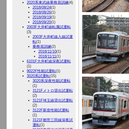
2020系東武線乗務員訓練
(4)
2018/08/24
(1)
2018/08/26
(1)
2018/09/19
(1)
2018/09/20
(1)
2003F大井町線転属試運転
(3)
2003F大井町線入線試運
転
(1)
乗務員訓練
(2)
2018/11/10
(1)
2018/11/11
(1)
6101F大井町線深夜試運転
(1)
9022F性能試運転
(1)
3020系試運転
(15)
3020系深夜性能試運転
(1)
3121Fメトロ貸出試運転
(2)
3121F埼玉線貸出試運転
(2)
3122F新造性能試運転
(1)
3121F都営三田線深夜試
運転
(1)