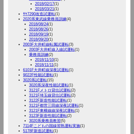
2018/02/17
(1)
2018/03/21
(1)
ｻﾔ7290改造試運転
(1)
2020系東武線乗務員訓練
(4)
2018/08/24
(1)
2018/08/26
(1)
2018/09/19
(1)
2018/09/20
(1)
2003F大井町線転属試運転
(3)
2003F大井町線入線試運転
(1)
乗務員訓練
(2)
2018/11/10
(1)
2018/11/11
(1)
6101F大井町線深夜試運転
(1)
9022F性能試運転
(1)
3020系試運転
(15)
3020系深夜性能試運転
(1)
3121Fメトロ貸出試運転
(2)
3121F埼玉線貸出試運転
(2)
3122F新造性能試運転
(1)
3121F都営三田線深夜試運転
(1)
3121F東横線線深夜試運転
(1)
3123F新造性能試運転
(2)
3020系乗務員教習
(5)
7114Fこどもの国線習熟運転実施
(1)
5178F新造試運転
(1)