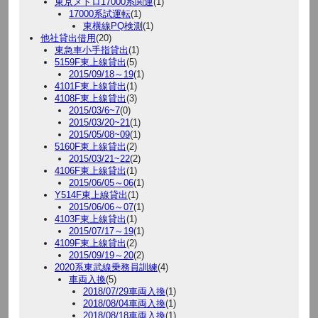
東京メトロ17000系関連
(1)
17000系試運転
(1)
東横線PQ検測
(1)
他社貸出借用
(20)
東急車小手指貸出
(1)
5159F東上線貸出
(5)
2015/09/18～19
(1)
4101F東上線貸出
(1)
4108F東上線貸出
(3)
2015/03/6~7
(0)
2015/03/20~21
(1)
2015/05/08~09
(1)
5160F東上線貸出
(2)
2015/03/21~22
(2)
4106F東上線貸出
(1)
2015/06/05～06
(1)
Y514F東上線貸出
(1)
2015/06/06～07
(1)
4103F東上線貸出
(1)
2015/07/17～19
(1)
4109F東上線貸出
(2)
2015/09/19～20
(2)
2020系東武線乗務員訓練
(4)
車両入換
(5)
2018/07/29車両入換
(1)
2018/08/04車両入換
(1)
2018/08/18車両入換
(1)