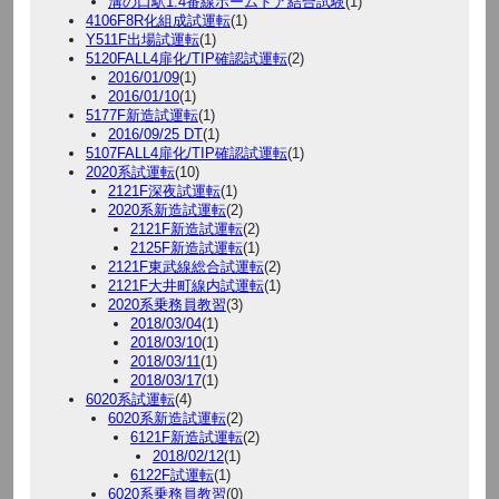
溝の口駅1.4番線ホームドア結合試験
(1)
4106F8R化組成試運転
(1)
Y511F出場試運転
(1)
5120FALL4扉化/TIP確認試運転
(2)
2016/01/09
(1)
2016/01/10
(1)
5177F新造試運転
(1)
2016/09/25 DT
(1)
5107FALL4扉化/TIP確認試運転
(1)
2020系試運転
(10)
2121F深夜試運転
(1)
2020系新造試運転
(2)
2121F新造試運転
(2)
2125F新造試運転
(1)
2121F東武線総合試運転
(2)
2121F大井町線内試運転
(1)
2020系乗務員教習
(3)
2018/03/04
(1)
2018/03/10
(1)
2018/03/11
(1)
2018/03/17
(1)
6020系試運転
(4)
6020系新造試運転
(2)
6121F新造試運転
(2)
2018/02/12
(1)
6122F試運転
(1)
6020系乗務員教習
(0)