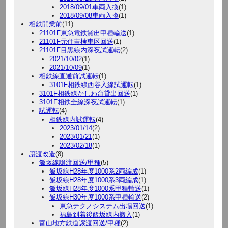
2018/09/01車両入換
(1)
2018/09/08車両入換
(1)
相鉄開業前
(11)
21101F東急電鉄貸出甲種輸送
(1)
21101F元住吉検車区回送
(1)
21101F目黒線内深夜試運転
(2)
2021/10/02
(1)
2021/10/09
(1)
相鉄線直通前試運転
(1)
3101F相鉄線西谷入線試運転
(1)
3101F相鉄線かしわ台貸出回送
(1)
3101F相鉄全線深夜試運転
(1)
試運転
(4)
相鉄線内試運転
(4)
2023/01/14
(2)
2023/01/21
(1)
2023/02/18
(1)
譲渡改造
(8)
飯坂線譲渡回送/甲種
(5)
飯坂線H28年度1000系2両編成
(1)
飯坂線H28年度1000系3両編成
(1)
飯坂線H28年度1000系甲種輸送
(1)
飯坂線H30年度1000系甲種輸送
(2)
東急テクノシステム出場回送
(1)
福島到着後飯坂線内搬入
(1)
富山地方鉄道譲渡回送/甲種
(2)