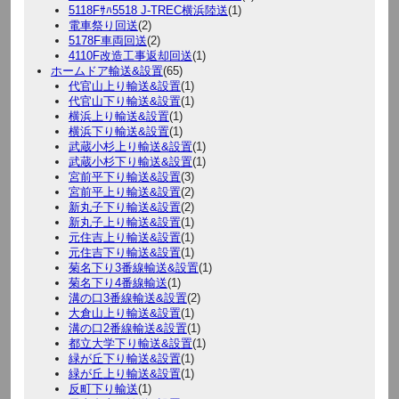
5118Fｻﾊ5518 J-TREC横浜陸送
(1)
電車祭り回送
(2)
5178F車両回送
(2)
4110F改造工事返却回送
(1)
ホームドア輸送&設置
(65)
代官山上り輸送&設置
(1)
代官山下り輸送&設置
(1)
横浜上り輸送&設置
(1)
横浜下り輸送&設置
(1)
武蔵小杉上り輸送&設置
(1)
武蔵小杉下り輸送&設置
(1)
宮前平下り輸送&設置
(3)
宮前平上り輸送&設置
(2)
新丸子下り輸送&設置
(2)
新丸子上り輸送&設置
(1)
元住吉上り輸送&設置
(1)
元住吉下り輸送&設置
(1)
菊名下り3番線輸送&設置
(1)
菊名下り4番線輸送
(1)
溝の口3番線輸送&設置
(2)
大倉山上り輸送&設置
(1)
溝の口2番線輸送&設置
(1)
都立大学下り輸送&設置
(1)
緑が丘下り輸送&設置
(1)
緑が丘上り輸送&設置
(1)
反町下り輸送
(1)