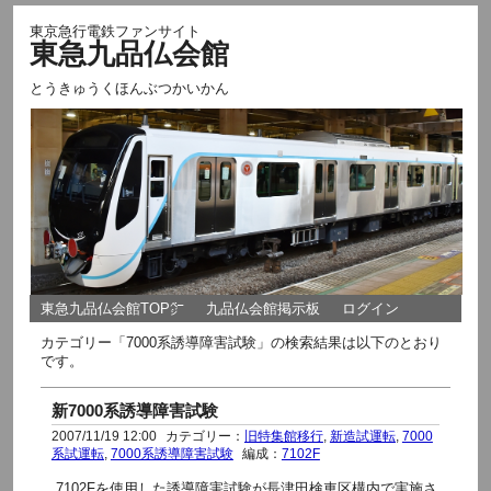
東京急行電鉄ファンサイト
東急九品仏会館
とうきゅうくほんぶつかいかん
東急九品仏会館TOP㌻
九品仏会館掲示板
ログイン
カテゴリー「7000系誘導障害試験」の検索結果は以下のとおり
です。
新7000系誘導障害試験
2007/11/19 12:00
カテゴリー：
旧特集館移行
,
新造試運転
,
7000
系試運転
,
7000系誘導障害試験
編成：
7102F
7102Fを使用した誘導障害試験が長津田検車区構内で実施さ