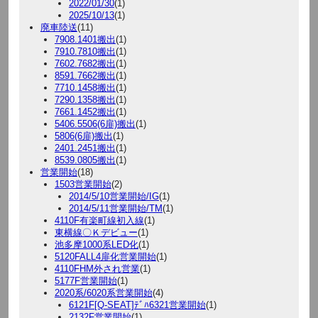
2022/01/30
(1)
2025/10/13
(1)
廃車陸送
(11)
7908.1401搬出
(1)
7910.7810搬出
(1)
7602.7682搬出
(1)
8591.7662搬出
(1)
7710.1458搬出
(1)
7290.1358搬出
(1)
7661.1452搬出
(1)
5406.5506(6扉)搬出
(1)
5806(6扉)搬出
(1)
2401.2451搬出
(1)
8539.0805搬出
(1)
営業開始
(18)
1503営業開始
(2)
2014/5/10営業開始/IG
(1)
2014/5/11営業開始/TM
(1)
4110F有楽町線初入線
(1)
東横線〇Ｋデビュー
(1)
池多摩1000系LED化
(1)
5120FALL4扉化営業開始
(1)
4110FHM外され営業
(1)
5177F営業開始
(1)
2020系/6020系営業開始
(4)
6121F[Q-SEAT]ﾃﾞﾊ6321営業開始
(1)
2132F営業開始
(1)