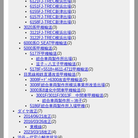
6121FJ-TREC横浜出場
(3)
6151FJ-TREC横浜出場
(2)
6155FJ-TREC新津出場
(1)
6157FJ-TREC新津出場
(1)
6158FJ-TREC新津出場
(1)
3020系甲種輸送
(3)
3121FJ-TREC横浜出場
(2)
3122FJ-TREC横浜出場
(1)
6000系Q SEAT甲種輸送
(2)
5000系甲種輸送
(2)
5177F甲種輸送
(2)
総合車両製作所出場
(1)
逗子～八王子甲種輸送
(1)
5178F+5518+4611-4711甲種輸送
(2)
目黒線相鉄直通改造甲種輸送
(7)
3008F+ﾃﾞﾊ6300改造甲種輸送
(2)
3008F総合車両製作所横浜事業所改造出場
(2)
3000系8連化中間車甲種輸送
(1)
3001F/3011F/3013F 中間車甲種輸送
(2)
総合車両製作所～池子
(2)
5186F総合車両製作所入場甲種
(1)
ダイヤ改正
(7)
2014/06/21改正
(1)
2016/03/26改正
(2)
東横線
(2)
2023/03/18改正
(4)
渋谷～代官山解体状況
(4)