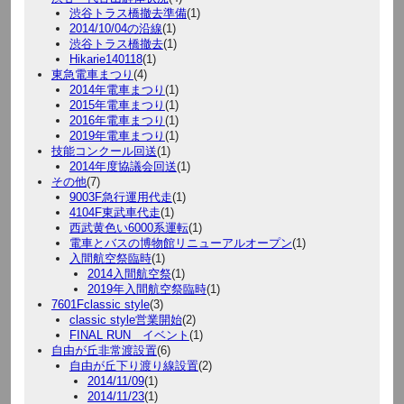
渋谷トラス橋撤去準備
(1)
2014/10/04の沿線
(1)
渋谷トラス橋撤去
(1)
Hikarie140118
(1)
東急電車まつり
(4)
2014年電車まつり
(1)
2015年電車まつり
(1)
2016年電車まつり
(1)
2019年電車まつり
(1)
技能コンクール回送
(1)
2014年度協議会回送
(1)
その他
(7)
9003F急行運用代走
(1)
4104F東武車代走
(1)
西武黄色い6000系運転
(1)
電車とバスの博物館リニューアルオープン
(1)
入間航空祭臨時
(1)
2014入間航空祭
(1)
2019年入間航空祭臨時
(1)
7601Fclassic style
(3)
classic style営業開始
(2)
FINAL RUN イベント
(1)
自由が丘非常渡設置
(6)
自由が丘下り渡り線設置
(2)
2014/11/09
(1)
2014/11/23
(1)