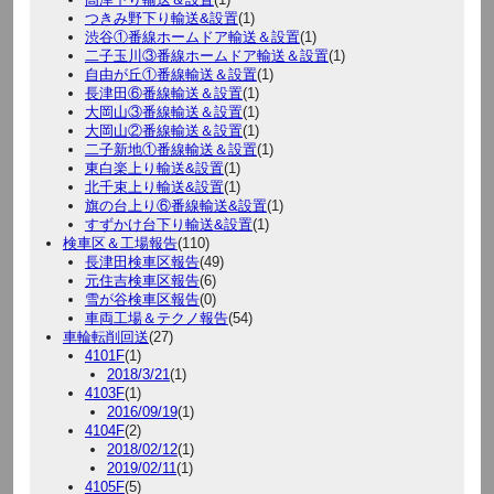
つきみ野下り輸送&設置
(1)
渋谷①番線ホームドア輸送＆設置
(1)
二子玉川③番線ホームドア輸送＆設置
(1)
自由が丘①番線輸送＆設置
(1)
長津田⑥番線輸送＆設置
(1)
大岡山③番線輸送＆設置
(1)
大岡山②番線輸送＆設置
(1)
二子新地①番線輸送＆設置
(1)
東白楽上り輸送&設置
(1)
北千束上り輸送&設置
(1)
旗の台上り⑥番線輸送&設置
(1)
すずかけ台下り輸送&設置
(1)
検車区＆工場報告
(110)
長津田検車区報告
(49)
元住吉検車区報告
(6)
雪が谷検車区報告
(0)
車両工場＆テクノ報告
(54)
車輪転削回送
(27)
4101F
(1)
2018/3/21
(1)
4103F
(1)
2016/09/19
(1)
4104F
(2)
2018/02/12
(1)
2019/02/11
(1)
4105F
(5)