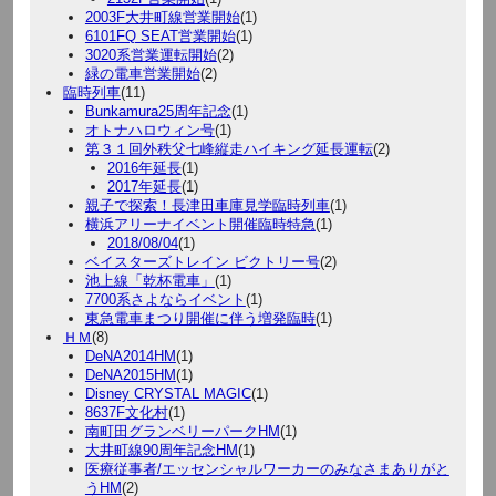
2003F大井町線営業開始
(1)
6101FQ SEAT営業開始
(1)
3020系営業運転開始
(2)
緑の電車営業開始
(2)
臨時列車
(11)
Bunkamura25周年記念
(1)
オトナハロウィン号
(1)
第３１回外秩父七峰縦走ハイキング延長運転
(2)
2016年延長
(1)
2017年延長
(1)
親子で探索！長津田車庫見学臨時列車
(1)
横浜アリーナイベント開催臨時特急
(1)
2018/08/04
(1)
ベイスターズトレイン ビクトリー号
(2)
池上線「乾杯電車」
(1)
7700系さよならイベント
(1)
東急電車まつり開催に伴う増発臨時
(1)
ＨＭ
(8)
DeNA2014HM
(1)
DeNA2015HM
(1)
Disney CRYSTAL MAGIC
(1)
8637F文化村
(1)
南町田グランベリーパークHM
(1)
大井町線90周年記念HM
(1)
医療従事者/エッセンシャルワーカーのみなさまありがと
うHM
(2)