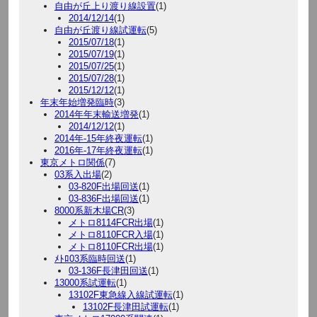
自由が丘上り渡り線設置
(1)
2014/12/14
(1)
自由が丘渡り線試運転
(5)
2015/07/18
(1)
2015/07/19
(1)
2015/07/25
(1)
2015/07/28
(1)
2015/12/12
(1)
年末年始増発臨時
(3)
2014年年末輸送増発
(1)
2014/12/12
(1)
2014年-15年終夜運転
(1)
2016年-17年終夜運転
(1)
東京メトロ関係
(7)
03系入出場
(2)
03-820F出場回送
(1)
03-836F出場回送
(1)
8000系新木場CR
(3)
メトロ8114FCR出場
(1)
メトロ8110FCR入場
(1)
メトロ8110FCR出場
(1)
ﾒﾄﾛ03系臨時回送
(1)
03-136F長津田回送
(1)
13000系試運転
(1)
13102F東急線入線試運転
(1)
13102F長津田試運転
(1)