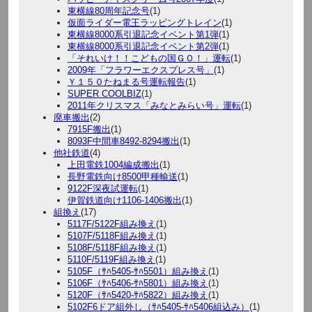
東横線80周年記念号
(1)
仮面ライダー電王ラッピングトレイン
(1)
東横線8000系引退記念イベント第1弾
(1)
東横線8000系引退記念イベント第2弾
(1)
「それいけ！！こどもの国ＧＯ！」運転
(1)
2009年「フラワーエクスプレス号」
(1)
Ｙ１５０たねまる号運転報告
(1)
SUPER COOLBIZ
(1)
2011年クリスマス「みなとみらい号」運転
(1)
廃車搬出
(2)
7915F搬出
(1)
8093F中間車8492-8294搬出
(1)
他社鉄道
(4)
上田電鉄1004編成搬出
(1)
長野電鉄向け8500甲種輸送
(1)
9122F深夜試運転
(1)
伊賀鉄道向け1106-1406搬出
(1)
組換え
(17)
5117F/5122F組み換え
(1)
5107F/5118F組み換え
(1)
5108F/5118F組み換え
(1)
5110F/5119F組み換え
(1)
5105F（ｻﾊ5405-ｻﾊ5501）組み換え
(1)
5106F（ｻﾊ5406-ｻﾊ5801）組み換え
(1)
5120F（ｻﾊ5420-ｻﾊ5822）組み換え
(1)
5102F6ドア組外し（ｻﾊ5405-ｻﾊ5406組込み）
(1)