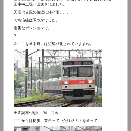
田車輛工場へ回送されました。
天候は台風の接近に伴い雨。。。。
でも沿線は賑やかでした。
定番なポジションで。
?
次ここを通る時には短編成化されていますね。
田園調布~奥沢 94 回送
ここからは徒歩。昔走っていた線路の下を通って。