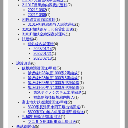
21101F元住吉検車区回送
(1)
21101F目黒線内深夜試運転
(2)
2021/10/02
(1)
2021/10/09
(1)
相鉄線直通前試運転
(1)
3101F相鉄線西谷入線試運転
(1)
3101F相鉄線かしわ台貸出回送
(1)
3101F相鉄全線深夜試運転
(1)
試運転
(4)
相鉄線内試運転
(4)
2023/01/14
(2)
2023/01/21
(1)
2023/02/18
(1)
譲渡改造
(8)
飯坂線譲渡回送/甲種
(5)
飯坂線H28年度1000系2両編成
(1)
飯坂線H28年度1000系3両編成
(1)
飯坂線H28年度1000系甲種輸送
(1)
飯坂線H30年度1000系甲種輸送
(2)
東急テクノシステム出場回送
(1)
福島到着後飯坂線内搬入
(1)
富山地方鉄道譲渡回送/甲種
(2)
8690系長津田車両工場出場回送
(1)
8690系富山地方鉄道譲渡甲種輸送
(1)
ﾏﾆ50甲種輸送/車両回送
(1)
マニ５０長津田車両工場回送
(1)
西武線関係
(5)