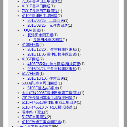
7106F長津田工場回送
(1)
4101F長津田回送
(1)
7601F長津田工場回送
(1)
4110F長津田工場回送
(2)
2015/09/25 工場回送
(1)
2015/09/25 元住吉回送
(1)
TOQ-i 回送
(1)
長津田車両工場
(1)
長津田検車区回送
(1)
4106F回送
(2)
2015/12/20 元住吉検車区返却
(1)
2016/11/05 長津田検車区回送
(1)
4105F回送
(2)
4105F8R化に伴う回送/組成変更
(1)
2016/04/24 元住吉検車区返却
(1)
5177F回送
(1)
2016/10/10元住吉回送
(1)
5000系6扉車恩田回送
(1)
5106F組込み6扉車
(1)
大井町線2003F長津田車両工場回送
(1)
7912F長津田車両工場譲渡回送
(1)
5118Fｻﾊ5518長津田車両工場回送
(1)
5118Fｻﾊ5518 J-TREC横浜陸送
(1)
電車祭り回送
(2)
5178F車両回送
(2)
4110F改造工事返却回送
(1)
ホームドア輸送&設置
(65)