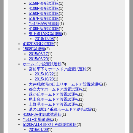
5159F深夜試運転
(1)
4108F深夜試運転
(1)
5160F深夜試運転
(1)
5167F深夜試運転
(1)
Y514F深夜試運転
(1)
4109F深夜試運転
(1)
東上線TASC試運転
(1)
2018/12/08
(1)
4102F8R化試運転
(1)
1508F試運転
(2)
2015/06/17
(1)
2015/06/20
(1)
ホームドア設置試運転
(8)
宮前平下りホームドア設置試運転
(2)
2015/10/22
(1)
2015/10/23
(1)
大井町線溝の口上りホームドア設置試運転
(1)
都立大学ホームドア設置試運転
(1)
緑が丘ホームドア設置試運転
(1)
尾山台ホームドア設置試運転
(1)
上野毛ホームドア設置試運転
(1)
溝の口駅1.4番線ホームドア結合試験
(1)
4106F8R化組成試運転
(1)
Y511F出場試運転
(1)
5120FALL4扉化/TIP確認試運転
(2)
2016/01/09
(1)