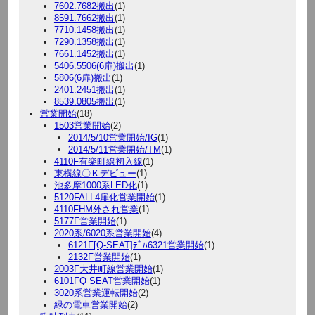
7602.7682搬出
(1)
8591.7662搬出
(1)
7710.1458搬出
(1)
7290.1358搬出
(1)
7661.1452搬出
(1)
5406.5506(6扉)搬出
(1)
5806(6扉)搬出
(1)
2401.2451搬出
(1)
8539.0805搬出
(1)
営業開始
(18)
1503営業開始
(2)
2014/5/10営業開始/IG
(1)
2014/5/11営業開始/TM
(1)
4110F有楽町線初入線
(1)
東横線〇Ｋデビュー
(1)
池多摩1000系LED化
(1)
5120FALL4扉化営業開始
(1)
4110FHM外され営業
(1)
5177F営業開始
(1)
2020系/6020系営業開始
(4)
6121F[Q-SEAT]ﾃﾞﾊ6321営業開始
(1)
2132F営業開始
(1)
2003F大井町線営業開始
(1)
6101FQ SEAT営業開始
(1)
3020系営業運転開始
(2)
緑の電車営業開始
(2)