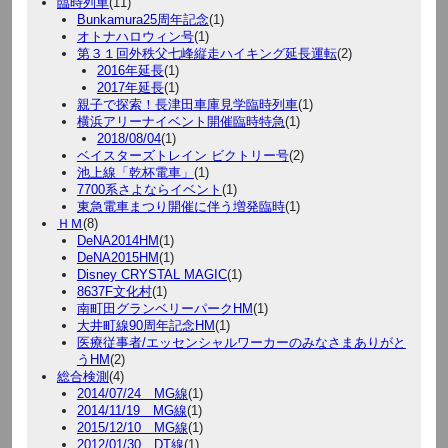
臨時列車
(11)
Bunkamura25周年記念
(1)
オトナハロウィン号
(1)
第３１回外秩父七峰縦走ハイキング延長運転
(2)
2016年延長
(1)
2017年延長
(1)
親子で探索！長津田車庫見学臨時列車
(1)
横浜アリーナイベント開催臨時特急
(1)
2018/08/04
(1)
ベイスターズトレイン ビクトリー号
(2)
池上線「乾杯電車」
(1)
7700系さよならイベント
(1)
東急電車まつり開催に伴う増発臨時
(1)
ＨＭ
(8)
DeNA2014HM
(1)
DeNA2015HM
(1)
Disney CRYSTAL MAGIC
(1)
8637F文化村
(1)
南町田グランベリーパークHM
(1)
大井町線90周年記念HM
(1)
医療従事者/エッセンシャルワーカーのみなさまありがと
うHM
(2)
総合検測
(4)
2014/07/24 MG線
(1)
2014/11/19 MG線
(1)
2015/12/10 MG線
(1)
2012/01/30 DT線
(1)