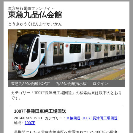
東京急行電鉄ファンサイト
東急九品仏会館
とうきゅうくほんぶつかいかん
東急九品仏会館TOP㌻
九品仏会館掲示板
ログイン
カテゴリー「1007F長津田工場回送」の検索結果は以下のとおり
です。
1007F長津田車輛工場回送
2014/07/09 19:21
カテゴリー：
車輛回送
,
1007F長津田工場回送
編成：
1007F
長期間にわたり元住吉検車区へ留置されていた1007Fが長津