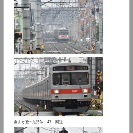
自由が丘~九品仏 47 回送