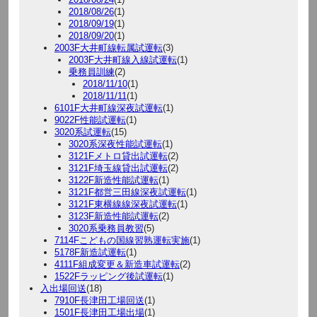
2018/08/26
(1)
2018/09/19
(1)
2018/09/20
(1)
2003F大井町線転属試運転
(3)
2003F大井町線入線試運転
(1)
乗務員訓練
(2)
2018/11/10
(1)
2018/11/11
(1)
6101F大井町線深夜試運転
(1)
9022F性能試運転
(1)
3020系試運転
(15)
3020系深夜性能試運転
(1)
3121Fメトロ貸出試運転
(2)
3121F埼玉線貸出試運転
(2)
3122F新造性能試運転
(1)
3121F都営三田線深夜試運転
(1)
3121F東横線線深夜試運転
(1)
3123F新造性能試運転
(2)
3020系乗務員教習
(5)
7114Fこどもの国線習熟運転実施
(1)
5178F新造試運転
(1)
4111F組成変更＆新造車試運転
(2)
1522Fラッピング後試運転
(1)
入出場回送
(18)
7910F長津田工場回送
(1)
1501F長津田工場出場
(1)