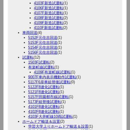
4103F新造試運転
(1)
4106F新造試運転
(1)
4107F新造試運転
(1)
4108F新造試運転
(2)
4109F新造試運転
(2)
4110F新造試運転
(2)
車両回送
(4)
5152F元住吉回送
(1)
5153F元住吉回送
(1)
5154F元住吉回送
(1)
5156F元住吉回送
(1)
試運転
(12)
1503F試運転
(2)
有楽町線試運転
(1)
4109F有楽町線試運転
(1)
9007F車内表示機動作試運転
(1)
5117F6扉車組替後試運転
(0)
5122F8連化試運転
(1)
5121F8連化試運転
(1)
5157F田園都市線試運転
(1)
5173F組替後試運転
(1)
4101F8連化試運転
(1)
4102F8連化試運転
(1)
4103F大井町線10両試運転
(1)
ホームドア輸送＆設置
(2)
学芸大学上りホームドア輸送＆設置
(1)