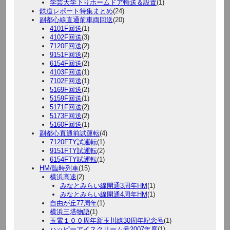
学芸大学下りホームドア輸送＆設置
(1)
鉄道レポート特集まとめ
(24)
副都心線直通前車両回送
(20)
4101F回送
(1)
4102F回送
(3)
7120F回送
(2)
9151F回送
(2)
6154F回送
(2)
4103F回送
(1)
7102F回送
(1)
5169F回送
(2)
5159F回送
(1)
5171F回送
(2)
5173F回送
(2)
5160F回送
(1)
副都心直通前試運転
(4)
7120FTY試運転
(1)
9151FTY試運転
(2)
6154FTY試運転
(1)
HM/臨時列車
(15)
横浜高速
(2)
みなとみらい線開通3周年HM
(1)
みなとみらい線開通4周年HM
(1)
自由が丘77周年
(1)
横浜三塔物語
(1)
玉電１００周年新玉川線30周年記念号
(1)
ハッピーアイスクリーム号2007年度
(1)