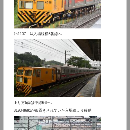
ｸﾊ1107 は入場線横5番線へ
上り方5両は中線6番へ
8193-8691が仮置きされていた入場線より移動