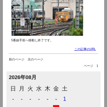
5番線手前へ移動し終了です。
この記事のURL
前のページ
次のページ
ページ
1
2026年08月
日
月
火
水
木
金
土
-
-
-
-
-
-
1