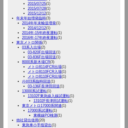
2015/07/25
(1)
2015/07/28
(1)
2015/12/12
(1)
年末年始増発臨時
(3)
2014年年末輸送増発
(1)
2014/12/12
(1)
2014年-15年終夜運転
(1)
2016年-17年終夜運転
(1)
東京メトロ関係
(7)
03系入出場
(2)
03-820F出場回送
(1)
03-836F出場回送
(1)
8000系新木場CR
(3)
メトロ8114FCR出場
(1)
メトロ8110FCR入場
(1)
メトロ8110FCR出場
(1)
ﾒﾄﾛ03系臨時回送
(1)
03-136F長津田回送
(1)
13000系試運転
(1)
13102F東急線入線試運転
(1)
13102F長津田試運転
(1)
東京メトロ17000系関連
(1)
17000系試運転
(1)
東横線PQ検測
(1)
他社貸出借用
(20)
東急車小手指貸出
(1)