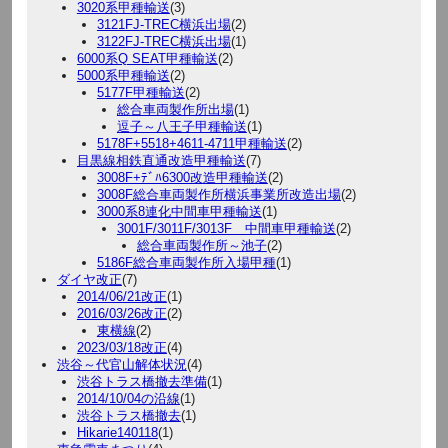
3020系甲種輸送
(3)
3121FJ-TREC横浜出場
(2)
3122FJ-TREC横浜出場
(1)
6000系Q SEAT甲種輸送
(2)
5000系甲種輸送
(2)
5177F甲種輸送
(2)
総合車両製作所出場
(1)
逗子～八王子甲種輸送
(1)
5178F+5518+4611-4711甲種輸送
(2)
目黒線相鉄直通改造甲種輸送
(7)
3008F+ﾃﾞﾊ6300改造甲種輸送
(2)
3008F総合車両製作所横浜事業所改造出場
(2)
3000系8連化中間車甲種輸送
(1)
3001F/3011F/3013F 中間車甲種輸送
(2)
総合車両製作所～池子
(2)
5186F総合車両製作所入場甲種
(1)
ダイヤ改正
(7)
2014/06/21改正
(1)
2016/03/26改正
(2)
東横線
(2)
2023/03/18改正
(4)
渋谷～代官山解体状況
(4)
渋谷トラス橋撤去準備
(1)
2014/10/04の沿線
(1)
渋谷トラス橋撤去
(1)
Hikarie140118
(1)