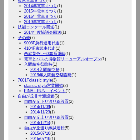
東急電車まつり
(4)
2014年電車まつり
(1)
2015年電車まつり
(1)
2016年電車まつり
(1)
2019年電車まつり
(1)
技能コンクール回送
(1)
2014年度協議会回送
(1)
その他
(7)
9003F急行運用代走
(1)
4104F東武車代走
(1)
西武黄色い6000系運転
(1)
電車とバスの博物館リニューアルオープン
(1)
入間航空祭臨時
(1)
2014入間航空祭
(1)
2019年入間航空祭臨時
(1)
7601Fclassic style
(3)
classic style営業開始
(2)
FINAL RUN イベント
(1)
自由が丘非常渡設置
(6)
自由が丘下り渡り線設置
(2)
2014/11/09
(1)
2014/11/23
(1)
自由が丘上り渡り線設置
(1)
2014/12/14
(1)
自由が丘渡り線試運転
(5)
2015/07/18
(1)
2015/07/19
(1)