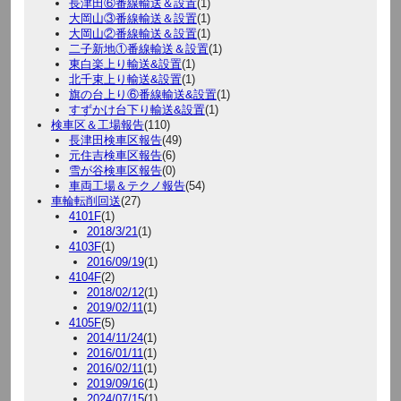
長津田⑥番線輸送＆設置
(1)
大岡山③番線輸送＆設置
(1)
大岡山②番線輸送＆設置
(1)
二子新地①番線輸送＆設置
(1)
東白楽上り輸送&設置
(1)
北千束上り輸送&設置
(1)
旗の台上り⑥番線輸送&設置
(1)
すずかけ台下り輸送&設置
(1)
検車区＆工場報告
(110)
長津田検車区報告
(49)
元住吉検車区報告
(6)
雪が谷検車区報告
(0)
車両工場＆テクノ報告
(54)
車輪転削回送
(27)
4101F
(1)
2018/3/21
(1)
4103F
(1)
2016/09/19
(1)
4104F
(2)
2018/02/12
(1)
2019/02/11
(1)
4105F
(5)
2014/11/24
(1)
2016/01/11
(1)
2016/02/11
(1)
2019/09/16
(1)
2024/07/15
(1)