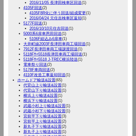
2016/11/05 長津田検車区回送
(1)
4105F回送
(2)
4105F8R化に伴う回送/組成変更
(1)
2016/04/24 元住吉検車区返却
(1)
5177F回送
(1)
2016/10/10元住吉回送
(1)
5000系6扉車恩田回送
(1)
5106F組込み6扉車
(1)
大井町線2003F長津田車両工場回送
(1)
7912F長津田車両工場譲渡回送
(1)
5118Fｻﾊ5518長津田車両工場回送
(1)
5118Fｻﾊ5518 J-TREC横浜陸送
(1)
電車祭り回送
(2)
5178F車両回送
(2)
4110F改造工事返却回送
(1)
ホームドア輸送&設置
(65)
代官山上り輸送&設置
(1)
代官山下り輸送&設置
(1)
横浜上り輸送&設置
(1)
横浜下り輸送&設置
(1)
武蔵小杉上り輸送&設置
(1)
武蔵小杉下り輸送&設置
(1)
宮前平下り輸送&設置
(3)
宮前平上り輸送&設置
(2)
新丸子下り輸送&設置
(2)
新丸子上り輸送&設置
(1)