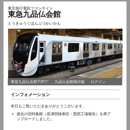
東京急行電鉄ファンサイト
東急九品仏会館
とうきゅうくほんぶつかいかん
東急九品仏会館TOP㌻
九品仏会館掲示板
ログイン
インフォメーション
本日もご覧いただきありがとうございます。
過去の旧特集館（長津田検車区・恩田工場報告）を再ア
ップロードしました。