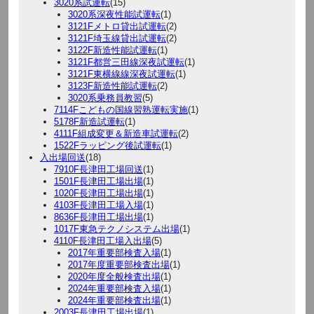
3020系試運転
(15)
3020系深夜性能試運転
(1)
3121Fメトロ貸出試運転
(2)
3121F埼玉線貸出試運転
(2)
3122F新造性能試運転
(1)
3121F都営三田線深夜試運転
(1)
3121F東横線線深夜試運転
(1)
3123F新造性能試運転
(2)
3020系乗務員教習
(5)
7114Fこどもの国線習熟運転実施
(1)
5178F新造試運転
(1)
4111F組成変更＆新造車試運転
(2)
1522Fラッピング後試運転
(1)
入出場回送
(18)
7910F長津田工場回送
(1)
1501F長津田工場出場
(1)
1020F長津田工場出場
(1)
4103F長津田工場入場
(1)
8636F長津田工場出場
(1)
1017F東急テクノシステム出場
(1)
4110F長津田工場入出場
(5)
2017年重要部検査入場
(1)
2017年度重要部検査出場
(1)
2020年度全般検査出場
(1)
2024年重要部検査入場
(1)
2024年重要部検査出場
(1)
2003F長津田工場出場
(1)