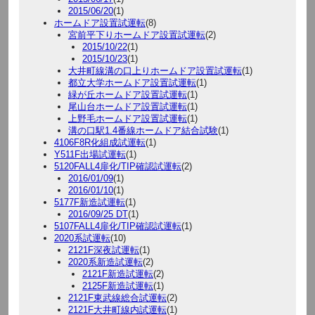
2015/06/20
(1)
ホームドア設置試運転
(8)
宮前平下りホームドア設置試運転
(2)
2015/10/22
(1)
2015/10/23
(1)
大井町線溝の口上りホームドア設置試運転
(1)
都立大学ホームドア設置試運転
(1)
緑が丘ホームドア設置試運転
(1)
尾山台ホームドア設置試運転
(1)
上野毛ホームドア設置試運転
(1)
溝の口駅1.4番線ホームドア結合試験
(1)
4106F8R化組成試運転
(1)
Y511F出場試運転
(1)
5120FALL4扉化/TIP確認試運転
(2)
2016/01/09
(1)
2016/01/10
(1)
5177F新造試運転
(1)
2016/09/25 DT
(1)
5107FALL4扉化/TIP確認試運転
(1)
2020系試運転
(10)
2121F深夜試運転
(1)
2020系新造試運転
(2)
2121F新造試運転
(2)
2125F新造試運転
(1)
2121F東武線総合試運転
(2)
2121F大井町線内試運転
(1)