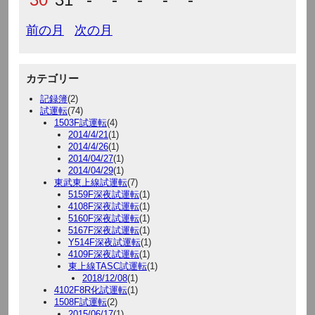
前の月
次の月
カテゴリー
記録簿
(2)
試運転
(74)
1503F試運転
(4)
2014/4/21
(1)
2014/4/26
(1)
2014/04/27
(1)
2014/04/29
(1)
東武東上線試運転
(7)
5159F深夜試運転
(1)
4108F深夜試運転
(1)
5160F深夜試運転
(1)
5167F深夜試運転
(1)
Y514F深夜試運転
(1)
4109F深夜試運転
(1)
東上線TASC試運転
(1)
2018/12/08
(1)
4102F8R化試運転
(1)
1508F試運転
(2)
2015/06/17
(1)