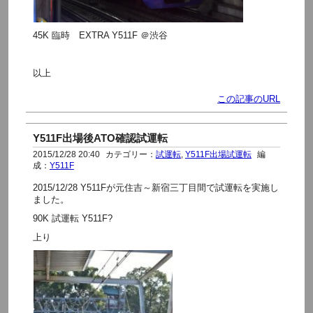
45K 臨時 EXTRA Y511F ＠渋谷
以上
この記事のURL
Y511F出場後ATO確認試運転
2015/12/28 20:40
カテゴリー：
試運転
,
Y511F出場試運転
編
成：
Y511F
2015/12/28 Y511Fが元住吉～新宿三丁目間で試運転を実施し
ました。
90K 試運転 Y511F?
上り