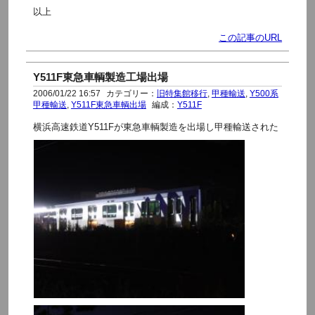
以上
この記事のURL
Y511F東急車輌製造工場出場
2006/01/22 16:57
カテゴリー：
旧特集館移行
,
甲種輸送
,
Y500系
甲種輸送
,
Y511F東急車輌出場
編成：
Y511F
横浜高速鉄道Y511Fが東急車輌製造を出場し甲種輸送された