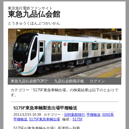
東京急行電鉄ファンサイト
東急九品仏会館
とうきゅうくほんぶつかいかん
東急九品仏会館TOP㌻
九品仏会館掲示板
ログイン
カテゴリー「5175F東急車輌出場」の検索結果は以下のとおりで
す。
5175F東急車輛製造出場甲種輸送
2011/12/15 16:38
カテゴリー：
旧特集館移行
,
甲種輸送
,
5050系
甲種輸送
,
5175F東急車輌出場
編成：
5175F
5175Fが東急車輌を出場し長津田へ到着