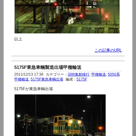
以上
この記事のURL
5175F東急車輛製造出場甲種輸送
2011/12/13 17:36
カテゴリー：
旧特集館移行
,
甲種輸送
,
5050系
甲種輸送
,
5175F東急車輌出場
編成：
5175F
5175Fが東急車輌出場