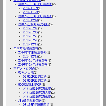
自由が丘非常渡設置
(6)
自由が丘下り渡り線設置
(2)
2014/11/09
(1)
2014/11/23
(1)
自由が丘上り渡り線設置
(1)
2014/12/14
(1)
自由が丘渡り線試運転
(5)
2015/07/18
(1)
2015/07/19
(1)
2015/07/25
(1)
2015/07/28
(1)
2015/12/12
(1)
年末年始増発臨時
(3)
2014年年末輸送増発
(1)
2014/12/12
(1)
2014年-15年終夜運転
(1)
2016年-17年終夜運転
(1)
東京メトロ関係
(7)
03系入出場
(2)
03-820F出場回送
(1)
03-836F出場回送
(1)
8000系新木場CR
(3)
メトロ8114FCR出場
(1)
メトロ8110FCR入場
(1)
メトロ8110FCR出場
(1)
ﾒﾄﾛ03系臨時回送
(1)
03-136F長津田回送
(1)