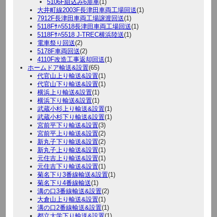
5106F組込み6扉車
(1)
大井町線2003F長津田車両工場回送
(1)
7912F長津田車両工場譲渡回送
(1)
5118Fｻﾊ5518長津田車両工場回送
(1)
5118Fｻﾊ5518 J-TREC横浜陸送
(1)
電車祭り回送
(2)
5178F車両回送
(2)
4110F改造工事返却回送
(1)
ホームドア輸送&設置
(65)
代官山上り輸送&設置
(1)
代官山下り輸送&設置
(1)
横浜上り輸送&設置
(1)
横浜下り輸送&設置
(1)
武蔵小杉上り輸送&設置
(1)
武蔵小杉下り輸送&設置
(1)
宮前平下り輸送&設置
(3)
宮前平上り輸送&設置
(2)
新丸子下り輸送&設置
(2)
新丸子上り輸送&設置
(1)
元住吉上り輸送&設置
(1)
元住吉下り輸送&設置
(1)
菊名下り3番線輸送&設置
(1)
菊名下り4番線輸送
(1)
溝の口3番線輸送&設置
(2)
大倉山上り輸送&設置
(1)
溝の口2番線輸送&設置
(1)
都立大学下り輸送&設置
(1)