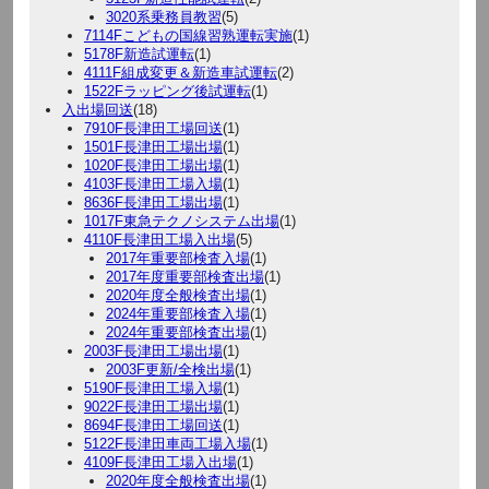
3020系乗務員教習
(5)
7114Fこどもの国線習熟運転実施
(1)
5178F新造試運転
(1)
4111F組成変更＆新造車試運転
(2)
1522Fラッピング後試運転
(1)
入出場回送
(18)
7910F長津田工場回送
(1)
1501F長津田工場出場
(1)
1020F長津田工場出場
(1)
4103F長津田工場入場
(1)
8636F長津田工場出場
(1)
1017F東急テクノシステム出場
(1)
4110F長津田工場入出場
(5)
2017年重要部検査入場
(1)
2017年度重要部検査出場
(1)
2020年度全般検査出場
(1)
2024年重要部検査入場
(1)
2024年重要部検査出場
(1)
2003F長津田工場出場
(1)
2003F更新/全検出場
(1)
5190F長津田工場入場
(1)
9022F長津田工場出場
(1)
8694F長津田工場回送
(1)
5122F長津田車両工場入場
(1)
4109F長津田工場入出場
(1)
2020年度全般検査出場
(1)