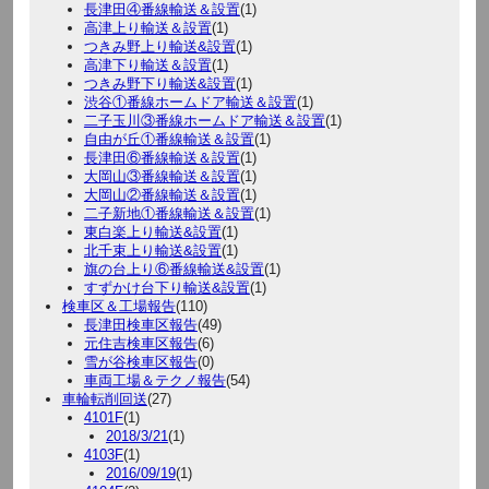
長津田④番線輸送＆設置
(1)
高津上り輸送＆設置
(1)
つきみ野上り輸送&設置
(1)
高津下り輸送＆設置
(1)
つきみ野下り輸送&設置
(1)
渋谷①番線ホームドア輸送＆設置
(1)
二子玉川③番線ホームドア輸送＆設置
(1)
自由が丘①番線輸送＆設置
(1)
長津田⑥番線輸送＆設置
(1)
大岡山③番線輸送＆設置
(1)
大岡山②番線輸送＆設置
(1)
二子新地①番線輸送＆設置
(1)
東白楽上り輸送&設置
(1)
北千束上り輸送&設置
(1)
旗の台上り⑥番線輸送&設置
(1)
すずかけ台下り輸送&設置
(1)
検車区＆工場報告
(110)
長津田検車区報告
(49)
元住吉検車区報告
(6)
雪が谷検車区報告
(0)
車両工場＆テクノ報告
(54)
車輪転削回送
(27)
4101F
(1)
2018/3/21
(1)
4103F
(1)
2016/09/19
(1)