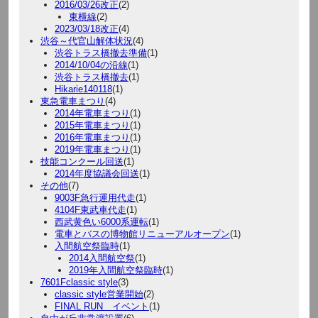
2016/03/26改正
(2)
東横線
(2)
2023/03/18改正
(4)
渋谷～代官山解体状況
(4)
渋谷トラス橋撤去準備
(1)
2014/10/04の沿線
(1)
渋谷トラス橋撤去
(1)
Hikarie140118
(1)
東急電車まつり
(4)
2014年電車まつり
(1)
2015年電車まつり
(1)
2016年電車まつり
(1)
2019年電車まつり
(1)
技能コンクール回送
(1)
2014年度協議会回送
(1)
その他
(7)
9003F急行運用代走
(1)
4104F東武車代走
(1)
西武黄色い6000系運転
(1)
電車とバスの博物館リニューアルオープン
(1)
入間航空祭臨時
(1)
2014入間航空祭
(1)
2019年入間航空祭臨時
(1)
7601Fclassic style
(3)
classic style営業開始
(2)
FINAL RUN イベント
(1)