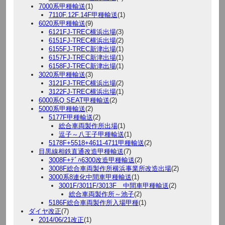
7000系甲種輸送
(1)
7110F.12F.14F甲種輸送
(1)
6020系甲種輸送
(9)
6121FJ-TREC横浜出場
(3)
6151FJ-TREC横浜出場
(2)
6155FJ-TREC新津出場
(1)
6157FJ-TREC新津出場
(1)
6158FJ-TREC新津出場
(1)
3020系甲種輸送
(3)
3121FJ-TREC横浜出場
(2)
3122FJ-TREC横浜出場
(1)
6000系Q SEAT甲種輸送
(2)
5000系甲種輸送
(2)
5177F甲種輸送
(2)
総合車両製作所出場
(1)
逗子～八王子甲種輸送
(1)
5178F+5518+4611-4711甲種輸送
(2)
目黒線相鉄直通改造甲種輸送
(7)
3008F+ﾃﾞﾊ6300改造甲種輸送
(2)
3008F総合車両製作所横浜事業所改造出場
(2)
3000系8連化中間車甲種輸送
(1)
3001F/3011F/3013F 中間車甲種輸送
(2)
総合車両製作所～池子
(2)
5186F総合車両製作所入場甲種
(1)
ダイヤ改正
(7)
2014/06/21改正
(1)