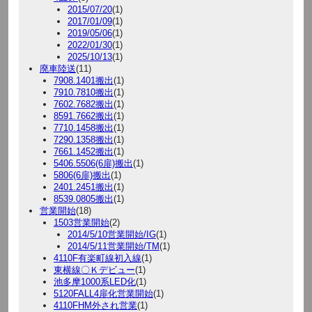
2015/07/20
(1)
2017/01/09
(1)
2019/05/06
(1)
2022/01/30
(1)
2025/10/13
(1)
廃車陸送
(11)
7908.1401搬出
(1)
7910.7810搬出
(1)
7602.7682搬出
(1)
8591.7662搬出
(1)
7710.1458搬出
(1)
7290.1358搬出
(1)
7661.1452搬出
(1)
5406.5506(6扉)搬出
(1)
5806(6扉)搬出
(1)
2401.2451搬出
(1)
8539.0805搬出
(1)
営業開始
(18)
1503営業開始
(2)
2014/5/10営業開始/IG
(1)
2014/5/11営業開始/TM
(1)
4110F有楽町線初入線
(1)
東横線〇Ｋデビュー
(1)
池多摩1000系LED化
(1)
5120FALL4扉化営業開始
(1)
4110FHM外され営業
(1)