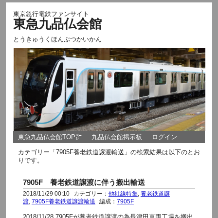
東京急行電鉄ファンサイト
東急九品仏会館
とうきゅうくほんぶつかいかん
東急九品仏会館TOP㌻
九品仏会館掲示板
ログイン
カテゴリー「7905F養老鉄道譲渡輸送」の検索結果は以下のとお
りです。
7905F 養老鉄道譲渡に伴う搬出輸送
2018/11/29 00:10
カテゴリー：
他社線特集
,
養老鉄道譲
渡
,
7905F養老鉄道譲渡輸送
編成：
7905F
2018/11/28 7905Fが養老鉄道譲渡の為長津田車両工場を搬出