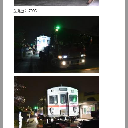
先発はｸﾊ7905