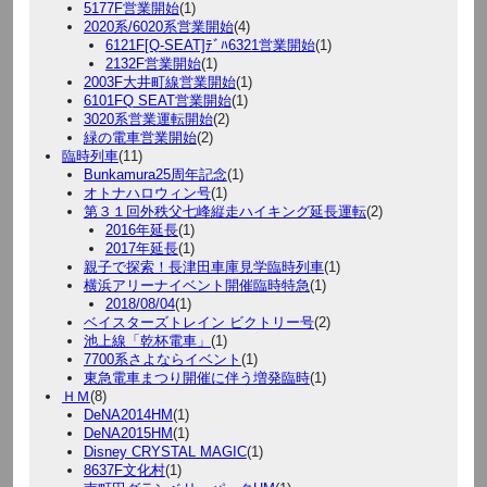
5177F営業開始
(1)
2020系/6020系営業開始
(4)
6121F[Q-SEAT]ﾃﾞﾊ6321営業開始
(1)
2132F営業開始
(1)
2003F大井町線営業開始
(1)
6101FQ SEAT営業開始
(1)
3020系営業運転開始
(2)
緑の電車営業開始
(2)
臨時列車
(11)
Bunkamura25周年記念
(1)
オトナハロウィン号
(1)
第３１回外秩父七峰縦走ハイキング延長運転
(2)
2016年延長
(1)
2017年延長
(1)
親子で探索！長津田車庫見学臨時列車
(1)
横浜アリーナイベント開催臨時特急
(1)
2018/08/04
(1)
ベイスターズトレイン ビクトリー号
(2)
池上線「乾杯電車」
(1)
7700系さよならイベント
(1)
東急電車まつり開催に伴う増発臨時
(1)
ＨＭ
(8)
DeNA2014HM
(1)
DeNA2015HM
(1)
Disney CRYSTAL MAGIC
(1)
8637F文化村
(1)