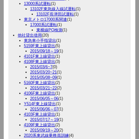
13000系試運転
(1)
13102F東急線入線試運転
(1)
13102F長津田試運転
(1)
東京メトロ17000系関連
(1)
17000系試運転
(1)
東横線PQ検測
(1)
他社貸出借用
(20)
東急車小手指貸出
(1)
5159F東上線貸出
(5)
2015/09/18～19
(1)
4101F東上線貸出
(1)
4108F東上線貸出
(3)
2015/03/6~7
(0)
2015/03/20~21
(1)
2015/05/08~09
(1)
5160F東上線貸出
(2)
2015/03/21~22
(2)
4106F東上線貸出
(1)
2015/06/05～06
(1)
Y514F東上線貸出
(1)
2015/06/06～07
(1)
4103F東上線貸出
(1)
2015/07/17～19
(1)
4109F東上線貸出
(2)
2015/09/19～20
(2)
2020系東武線乗務員訓練
(4)