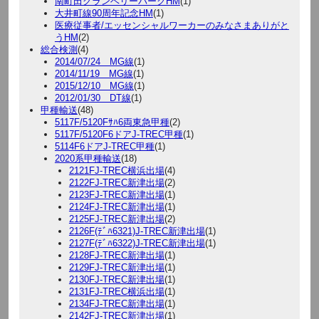
南町田グランベリーパークHM
(1)
大井町線90周年記念HM
(1)
医療従事者/エッセンシャルワーカーのみなさまありがと
うHM
(2)
総合検測
(4)
2014/07/24 MG線
(1)
2014/11/19 MG線
(1)
2015/12/10 MG線
(1)
2012/01/30 DT線
(1)
甲種輸送
(48)
5117F/5120Fｻﾊ6両東急甲種
(2)
5117F/5120F6ドアJ-TREC甲種
(1)
5114F6ドアJ-TREC甲種
(1)
2020系甲種輸送
(18)
2121FJ-TREC横浜出場
(4)
2122FJ-TREC新津出場
(2)
2123FJ-TREC新津出場
(1)
2124FJ-TREC新津出場
(1)
2125FJ-TREC新津出場
(2)
2126F(ﾃﾞﾊ6321)J-TREC新津出場
(1)
2127F(ﾃﾞﾊ6322)J-TREC新津出場
(1)
2128FJ-TREC新津出場
(1)
2129FJ-TREC新津出場
(1)
2130FJ-TREC新津出場
(1)
2131FJ-TREC横浜出場
(1)
2134FJ-TREC新津出場
(1)
2142FJ-TREC新津出場
(1)