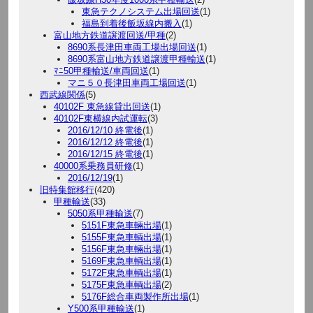
東急テクノシステム出場回送
(1)
福島到着後飯坂線内搬入
(1)
富山地方鉄道譲渡回送/甲種
(2)
8690系長津田車両工場出場回送
(1)
8690系富山地方鉄道譲渡甲種輸送
(1)
ﾏﾆ50甲種輸送/車両回送
(1)
マニ５０長津田車両工場回送
(1)
西武線関係
(5)
40102F 東急線貸出回送
(1)
40102F東横線内試運転
(3)
2016/12/10 終電後
(1)
2016/12/12 終電後
(1)
2016/12/15 終電後
(1)
40000系乗務員研修
(1)
2016/12/19
(1)
旧特集館移行
(420)
甲種輸送
(33)
5050系甲種輸送
(7)
5151F東急車輛出場
(1)
5155F東急車輌出場
(1)
5156F東急車輛出場
(1)
5169F東急車輌出場
(1)
5172F東急車輌出場
(1)
5175F東急車輌出場
(2)
5176F総合車両製作所出場
(1)
Y500系甲種輸送
(1)