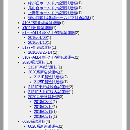
緑が丘ホームドア設置試運転
(1)
尾山台ホームドア設置試運転
(1)
上野毛ホームドア設置試運転
(1)
溝の口駅1.4番線ホームドア結合試験
(1)
4106F8R化組成試運転
(1)
Y511F出場試運転
(1)
5120FALL4扉化/TIP確認試運転
(2)
2016/01/09
(1)
2016/01/10
(1)
5177F新造試運転
(1)
2016/09/25 DT
(1)
5107FALL4扉化/TIP確認試運転
(1)
2020系試運転
(10)
2121F深夜試運転
(1)
2020系新造試運転
(2)
2121F新造試運転
(2)
2125F新造試運転
(1)
2121F東武線総合試運転
(2)
2121F大井町線内試運転
(1)
2020系乗務員教習
(3)
2018/03/04
(1)
2018/03/10
(1)
2018/03/11
(1)
2018/03/17
(1)
6020系試運転
(4)
6020系新造試運転
(2)