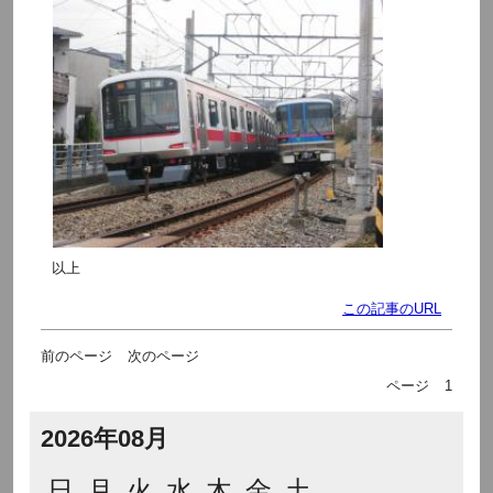
以上
この記事のURL
前のページ
次のページ
ページ
1
2026年08月
日
月
火
水
木
金
土