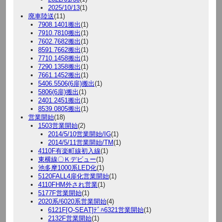
2025/10/13
(1)
廃車陸送
(11)
7908.1401搬出
(1)
7910.7810搬出
(1)
7602.7682搬出
(1)
8591.7662搬出
(1)
7710.1458搬出
(1)
7290.1358搬出
(1)
7661.1452搬出
(1)
5406.5506(6扉)搬出
(1)
5806(6扉)搬出
(1)
2401.2451搬出
(1)
8539.0805搬出
(1)
営業開始
(18)
1503営業開始
(2)
2014/5/10営業開始/IG
(1)
2014/5/11営業開始/TM
(1)
4110F有楽町線初入線
(1)
東横線〇Ｋデビュー
(1)
池多摩1000系LED化
(1)
5120FALL4扉化営業開始
(1)
4110FHM外され営業
(1)
5177F営業開始
(1)
2020系/6020系営業開始
(4)
6121F[Q-SEAT]ﾃﾞﾊ6321営業開始
(1)
2132F営業開始
(1)