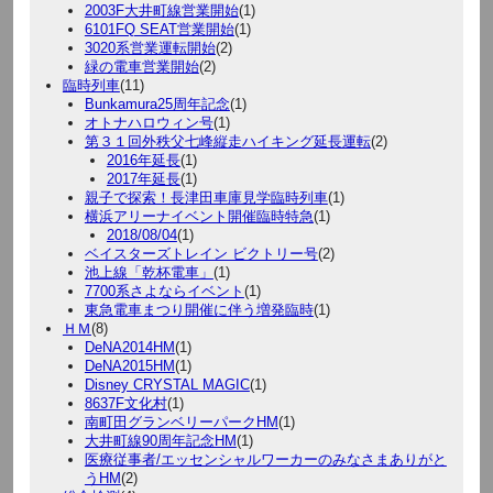
2003F大井町線営業開始
(1)
6101FQ SEAT営業開始
(1)
3020系営業運転開始
(2)
緑の電車営業開始
(2)
臨時列車
(11)
Bunkamura25周年記念
(1)
オトナハロウィン号
(1)
第３１回外秩父七峰縦走ハイキング延長運転
(2)
2016年延長
(1)
2017年延長
(1)
親子で探索！長津田車庫見学臨時列車
(1)
横浜アリーナイベント開催臨時特急
(1)
2018/08/04
(1)
ベイスターズトレイン ビクトリー号
(2)
池上線「乾杯電車」
(1)
7700系さよならイベント
(1)
東急電車まつり開催に伴う増発臨時
(1)
ＨＭ
(8)
DeNA2014HM
(1)
DeNA2015HM
(1)
Disney CRYSTAL MAGIC
(1)
8637F文化村
(1)
南町田グランベリーパークHM
(1)
大井町線90周年記念HM
(1)
医療従事者/エッセンシャルワーカーのみなさまありがと
うHM
(2)