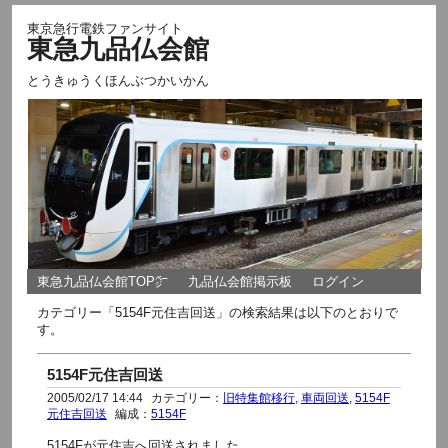
東京急行電鉄ファンサイト
東急九品仏会館
とうきゅうくほんぶつかいかん
東急九品仏会館TOP㌻
九品仏会館掲示板
ログイン
カテゴリー「5154F元住吉回送」の検索結果は以下のとおりで
す。
5154F元住吉回送
2005/02/17 14:44
カテゴリー：
旧特集館移行
,
車両回送
,
5154F
元住吉回送
編成：
5154F
5154Fが元住吉へ回送されました。