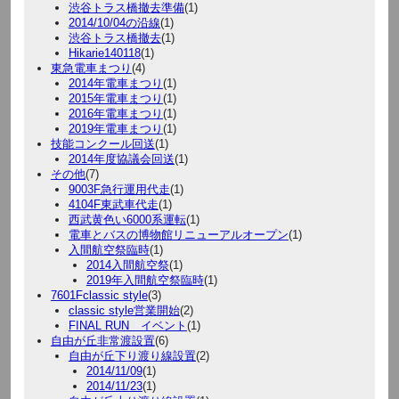
渋谷トラス橋撤去準備
(1)
2014/10/04の沿線
(1)
渋谷トラス橋撤去
(1)
Hikarie140118
(1)
東急電車まつり
(4)
2014年電車まつり
(1)
2015年電車まつり
(1)
2016年電車まつり
(1)
2019年電車まつり
(1)
技能コンクール回送
(1)
2014年度協議会回送
(1)
その他
(7)
9003F急行運用代走
(1)
4104F東武車代走
(1)
西武黄色い6000系運転
(1)
電車とバスの博物館リニューアルオープン
(1)
入間航空祭臨時
(1)
2014入間航空祭
(1)
2019年入間航空祭臨時
(1)
7601Fclassic style
(3)
classic style営業開始
(2)
FINAL RUN イベント
(1)
自由が丘非常渡設置
(6)
自由が丘下り渡り線設置
(2)
2014/11/09
(1)
2014/11/23
(1)