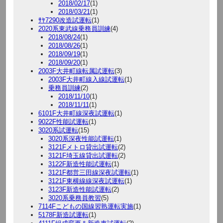
2018/02/17
(1)
2018/03/21
(1)
ｻﾔ7290改造試運転
(1)
2020系東武線乗務員訓練
(4)
2018/08/24
(1)
2018/08/26
(1)
2018/09/19
(1)
2018/09/20
(1)
2003F大井町線転属試運転
(3)
2003F大井町線入線試運転
(1)
乗務員訓練
(2)
2018/11/10
(1)
2018/11/11
(1)
6101F大井町線深夜試運転
(1)
9022F性能試運転
(1)
3020系試運転
(15)
3020系深夜性能試運転
(1)
3121Fメトロ貸出試運転
(2)
3121F埼玉線貸出試運転
(2)
3122F新造性能試運転
(1)
3121F都営三田線深夜試運転
(1)
3121F東横線線深夜試運転
(1)
3123F新造性能試運転
(2)
3020系乗務員教習
(5)
7114Fこどもの国線習熟運転実施
(1)
5178F新造試運転
(1)