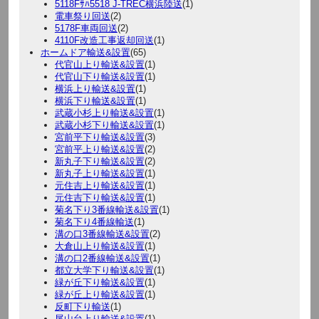
5118Fｻﾊ5518 J-TREC横浜陸送
(1)
電車祭り回送
(2)
5178F車両回送
(2)
4110F改造工事返却回送
(1)
ホームドア輸送&設置
(65)
代官山上り輸送&設置
(1)
代官山下り輸送&設置
(1)
横浜上り輸送&設置
(1)
横浜下り輸送&設置
(1)
武蔵小杉上り輸送&設置
(1)
武蔵小杉下り輸送&設置
(1)
宮前平下り輸送&設置
(3)
宮前平上り輸送&設置
(2)
新丸子下り輸送&設置
(2)
新丸子上り輸送&設置
(1)
元住吉上り輸送&設置
(1)
元住吉下り輸送&設置
(1)
菊名下り3番線輸送&設置
(1)
菊名下り4番線輸送
(1)
溝の口3番線輸送&設置
(2)
大倉山上り輸送&設置
(1)
溝の口2番線輸送&設置
(1)
都立大学下り輸送&設置
(1)
緑が丘下り輸送&設置
(1)
緑が丘上り輸送&設置
(1)
反町下り輸送
(1)
尾山台上り輸送&設置
(1)