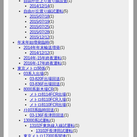
自由が丘上り渡り線設置
(1)
2014/12/14
(1)
自由が丘渡り線試運転
(5)
2015/07/18
(1)
2015/07/19
(1)
2015/07/25
(1)
2015/07/28
(1)
2015/12/12
(1)
年末年始増発臨時
(3)
2014年年末輸送増発
(1)
2014/12/12
(1)
2014年-15年終夜運転
(1)
2016年-17年終夜運転
(1)
東京メトロ関係
(7)
03系入出場
(2)
03-820F出場回送
(1)
03-836F出場回送
(1)
8000系新木場CR
(3)
メトロ8114FCR出場
(1)
メトロ8110FCR入場
(1)
メトロ8110FCR出場
(1)
ﾒﾄﾛ03系臨時回送
(1)
03-136F長津田回送
(1)
13000系試運転
(1)
13102F東急線入線試運転
(1)
13102F長津田試運転
(1)
東京メトロ17000系関連
(1)