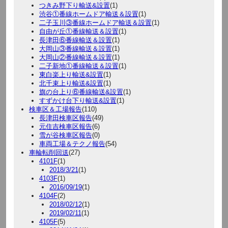
つきみ野下り輸送&設置
(1)
渋谷①番線ホームドア輸送＆設置
(1)
二子玉川③番線ホームドア輸送＆設置
(1)
自由が丘①番線輸送＆設置
(1)
長津田⑥番線輸送＆設置
(1)
大岡山③番線輸送＆設置
(1)
大岡山②番線輸送＆設置
(1)
二子新地①番線輸送＆設置
(1)
東白楽上り輸送&設置
(1)
北千束上り輸送&設置
(1)
旗の台上り⑥番線輸送&設置
(1)
すずかけ台下り輸送&設置
(1)
検車区＆工場報告
(110)
長津田検車区報告
(49)
元住吉検車区報告
(6)
雪が谷検車区報告
(0)
車両工場＆テクノ報告
(54)
車輪転削回送
(27)
4101F
(1)
2018/3/21
(1)
4103F
(1)
2016/09/19
(1)
4104F
(2)
2018/02/12
(1)
2019/02/11
(1)
4105F
(5)