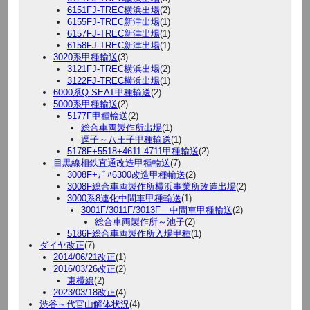
6151FJ-TREC横浜出場
(2)
6155FJ-TREC新津出場
(1)
6157FJ-TREC新津出場
(1)
6158FJ-TREC新津出場
(1)
3020系甲種輸送
(3)
3121FJ-TREC横浜出場
(2)
3122FJ-TREC横浜出場
(1)
6000系Q SEAT甲種輸送
(2)
5000系甲種輸送
(2)
5177F甲種輸送
(2)
総合車両製作所出場
(1)
逗子～八王子甲種輸送
(1)
5178F+5518+4611-4711甲種輸送
(2)
目黒線相鉄直通改造甲種輸送
(7)
3008F+ﾃﾞﾊ6300改造甲種輸送
(2)
3008F総合車両製作所横浜事業所改造出場
(2)
3000系8連化中間車甲種輸送
(1)
3001F/3011F/3013F 中間車甲種輸送
(2)
総合車両製作所～池子
(2)
5186F総合車両製作所入場甲種
(1)
ダイヤ改正
(7)
2014/06/21改正
(1)
2016/03/26改正
(2)
東横線
(2)
2023/03/18改正
(4)
渋谷～代官山解体状況
(4)