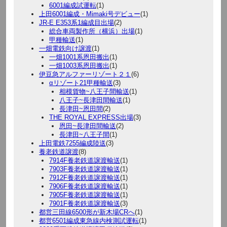
6001編成試運転
(1)
上田6001編成・Mimaki号デビュー
(1)
JR-E E353系1編成目出場
(2)
総合車両製作所（横浜）出場
(1)
甲種輸送
(1)
一畑電鉄向け譲渡
(1)
一畑1001系恩田搬出
(1)
一畑1003系恩田搬出
(1)
伊豆急アルファーリゾート２１
(6)
αリゾート21甲種輸送
(3)
相模貨物~八王子間輸送
(1)
八王子~長津田間輸送
(1)
長津田~恩田間
(2)
THE ROYAL EXPRESS出場
(3)
恩田~長津田間輸送
(2)
長津田~八王子間
(1)
上田電鉄7255編成陸送
(3)
養老鉄道譲渡
(8)
7914F養老鉄道譲渡輸送
(1)
7903F養老鉄道譲渡輸送
(1)
7912F養老鉄道譲渡輸送
(1)
7906F養老鉄道譲渡輸送
(1)
7905F養老鉄道譲渡輸送
(1)
7901F養老鉄道譲渡輸送
(3)
都営三田線6500形が新木場CRへ
(1)
都営6501編成東急線内検測試運転
(1)