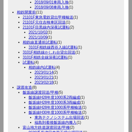
2018/09/01車両入換
(1)
2018/09/08車両入換
(1)
相鉄開業前
(11)
21101F東急電鉄貸出甲種輸送
(1)
21101F元住吉検車区回送
(1)
21101F目黒線内深夜試運転
(2)
2021/10/02
(1)
2021/10/09
(1)
相鉄線直通前試運転
(1)
3101F相鉄線西谷入線試運転
(1)
3101F相鉄線かしわ台貸出回送
(1)
3101F相鉄全線深夜試運転
(1)
試運転
(4)
相鉄線内試運転
(4)
2023/01/14
(2)
2023/01/21
(1)
2023/02/18
(1)
譲渡改造
(8)
飯坂線譲渡回送/甲種
(5)
飯坂線H28年度1000系2両編成
(1)
飯坂線H28年度1000系3両編成
(1)
飯坂線H28年度1000系甲種輸送
(1)
飯坂線H30年度1000系甲種輸送
(2)
東急テクノシステム出場回送
(1)
福島到着後飯坂線内搬入
(1)
富山地方鉄道譲渡回送/甲種
(2)