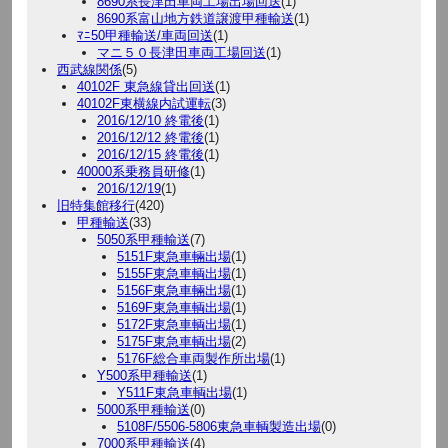
8690系長津田車両工場出場回送
(1)
8690系富山地方鉄道譲渡甲種輸送
(1)
ﾏﾆ50甲種輸送/車両回送
(1)
マニ５０長津田車両工場回送
(1)
西武線関係
(5)
40102F 東急線貸出回送
(1)
40102F東横線内試運転
(3)
2016/12/10 終電後
(1)
2016/12/12 終電後
(1)
2016/12/15 終電後
(1)
40000系乗務員研修
(1)
2016/12/19
(1)
旧特集館移行
(420)
甲種輸送
(33)
5050系甲種輸送
(7)
5151F東急車輛出場
(1)
5155F東急車輌出場
(1)
5156F東急車輛出場
(1)
5169F東急車輌出場
(1)
5172F東急車輌出場
(1)
5175F東急車輌出場
(2)
5176F総合車両製作所出場
(1)
Y500系甲種輸送
(1)
Y511F東急車輌出場
(1)
5000系甲種輸送
(0)
5108F/5506-5806東急車輌製造出場
(0)
7000系甲種輸送
(4)