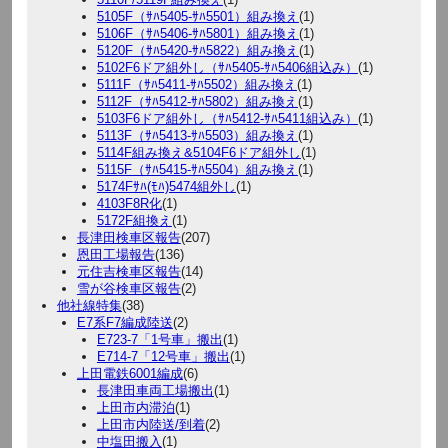
5105F（ｻﾊ5405-ｻﾊ5501）組み換え
(1)
5106F（ｻﾊ5406-ｻﾊ5801）組み換え
(1)
5120F（ｻﾊ5420-ｻﾊ5822）組み換え
(1)
5102F6ドア組外し（ｻﾊ5405-ｻﾊ5406組込み）
(1)
5111F（ｻﾊ5411-ｻﾊ5502）組み換え
(1)
5112F（ｻﾊ5412-ｻﾊ5802）組み換え
(1)
5103F6ドア組外し（ｻﾊ5412-ｻﾊ5411組込み）
(1)
5113F（ｻﾊ5413-ｻﾊ5503）組み換え
(1)
5114F組み換え&5104F6ドア組外し
(1)
5115F（ｻﾊ5415-ｻﾊ5504）組み換え
(1)
5174Fｻﾊ(ﾓﾊ)5474組外し
(1)
4103F8R化
(1)
5172F組換え
(1)
長津田検車区報告
(207)
恩田工場報告
(136)
元住吉検車区報告
(14)
雪が谷検車区報告
(2)
他社線特集
(38)
E7系F7編成陸送
(2)
E723-7「1号車」搬出
(1)
E714-7「12号車」搬出
(1)
上田電鉄6001編成
(6)
長津田車両工場搬出
(1)
上田市内滞泊
(1)
上田市内陸送/到着
(2)
中塩田搬入
(1)