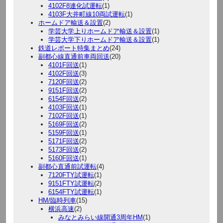
4102F8連化試運転
(1)
4103F大井町線10両試運転
(1)
ホームドア輸送＆設置
(2)
学芸大学上りホームドア輸送＆設置
(1)
学芸大学下りホームドア輸送＆設置
(1)
鉄道レポート特集まとめ
(24)
副都心線直通前車両回送
(20)
4101F回送
(1)
4102F回送
(3)
7120F回送
(2)
9151F回送
(2)
6154F回送
(2)
4103F回送
(1)
7102F回送
(1)
5169F回送
(2)
5159F回送
(1)
5171F回送
(2)
5173F回送
(2)
5160F回送
(1)
副都心直通前試運転
(4)
7120FTY試運転
(1)
9151FTY試運転
(2)
6154FTY試運転
(1)
HM/臨時列車
(15)
横浜高速
(2)
みなとみらい線開通3周年HM
(1)