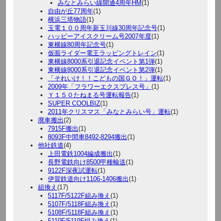
みなとみらい線開通4周年HM
(1)
自由が丘77周年
(1)
横浜三塔物語
(1)
玉電１００周年新玉川線30周年記念号
(1)
ハッピーアイスクリーム号2007年度
(1)
東横線80周年記念号
(1)
仮面ライダー電王ラッピングトレイン
(1)
東横線8000系引退記念イベント第1弾
(1)
東横線8000系引退記念イベント第2弾
(1)
「それいけ！！こどもの国ＧＯ！」運転
(1)
2009年「フラワーエクスプレス号」
(1)
Ｙ１５０たねまる号運転報告
(1)
SUPER COOLBIZ
(1)
2011年クリスマス「みなとみらい号」運転
(1)
廃車搬出
(2)
7915F搬出
(1)
8093F中間車8492-8294搬出
(1)
他社鉄道
(4)
上田電鉄1004編成搬出
(1)
長野電鉄向け8500甲種輸送
(1)
9122F深夜試運転
(1)
伊賀鉄道向け1106-1406搬出
(1)
組換え
(17)
5117F/5122F組み換え
(1)
5107F/5118F組み換え
(1)
5108F/5118F組み換え
(1)
5110F/5119F組み換え
(1)