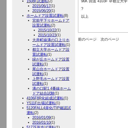
1508F試運転
(2)
96K 回送 4103F ＠都立大学
2015/06/17
(1)
?
2015/06/20
(1)
ホームドア設置試運転
(8)
以上
宮前平下りホームドア
設置試運転
(2)
2015/10/22
(1)
2015/10/23
(1)
前のページ
次のページ
大井町線溝の口上りホ
ームドア設置試運転
(1)
都立大学ホームドア設
置試運転
(1)
緑が丘ホームドア設置
試運転
(1)
尾山台ホームドア設置
試運転
(1)
上野毛ホームドア設置
試運転
(1)
溝の口駅1.4番線ホーム
ドア結合試験
(1)
4106F8R化組成試運転
(1)
Y511F出場試運転
(1)
5120FALL4扉化/TIP確認試
運転
(2)
2016/01/09
(1)
2016/01/10
(1)
5177F新造試運転
(1)