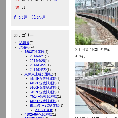
23
24
25
26
27
28
29
30
31
-
-
-
-
-
前の月
次の月
カテゴリー
記録簿
(2)
試運転
(74)
90T 回送 4103F ＠若葉
1503F試運転
(4)
2014/4/21
(1)
先行し
2014/4/26
(1)
2014/04/27
(1)
2014/04/29
(1)
東武東上線試運転
(7)
5159F深夜試運転
(1)
4108F深夜試運転
(1)
5160F深夜試運転
(1)
5167F深夜試運転
(1)
Y514F深夜試運転
(1)
4109F深夜試運転
(1)
東上線TASC試運転
(1)
2018/12/08
(1)
4102F8R化試運転
(1)