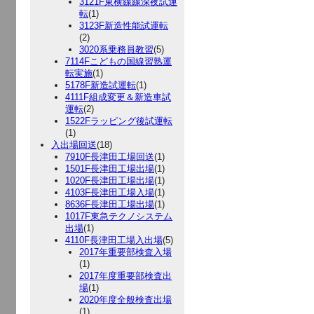
3121F東横線線深夜試運
転
(1)
3123F新造性能試運転
(2)
3020系乗務員教習
(5)
7114Fこどもの国線習熟運
転実施
(1)
5178F新造試運転
(1)
4111F組成変更＆新造車試
運転
(2)
1522Fラッピング後試運転
(1)
入出場回送
(18)
7910F長津田工場回送
(1)
1501F長津田工場出場
(1)
1020F長津田工場出場
(1)
4103F長津田工場入場
(1)
8636F長津田工場出場
(1)
1017F東急テクノシステム
出場
(1)
4110F長津田工場入出場
(5)
2017年重要部検査入場
(1)
2017年度重要部検査出
場
(1)
2020年度全般検査出場
(1)