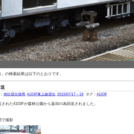
貸出」の検索結果は以下のとおりです。
回送
ー：
他社貸出借用
,
4103F東上線貸出
,
2015/07/17～19
タグ：
4103F
貸出回送された4103Fが森林公園から返却の為回送されました。
間で撮影