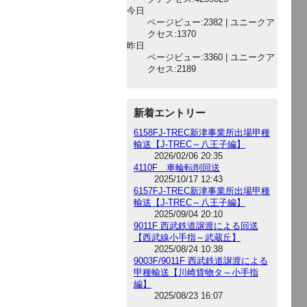
今日
ページビュー:2382 | ユニークア
クセス:1370
昨日
ページビュー:3360 | ユニークア
クセス:2189
新着エントリー
6158FJ-TREC新津事業所出場甲種
輸送【J-TREC～八王子編】
2026/02/06 20:35
4110F 車輪転削回送
2025/10/17 12:43
6157FJ-TREC新津事業所出場甲種
輸送【J-TREC～八王子編】
2025/09/04 20:10
9011F 西武鉄道譲渡による回送
【西武線小手指～武蔵丘】
2025/08/24 10:38
9003F/9011F 西武鉄道譲渡による
甲種輸送【川崎貨物タ～小手指
編】
2025/08/23 16:07