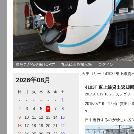
東急九品仏会館TOP㌻
九品仏会館掲示板
ログイン
カテゴリー「4103F東上線
2026年08月
4103F 東上線貸出返却
日
月
火
水
木
金
土
2015/07/19 18:26
カテゴリ
-
-
-
-
-
-
1
2015/07/19 17日に
2
3
4
5
6
7
8
?
9
10
11
12
13
14
15
日中走行するのが珍しい区
16
17
18
19
20
21
22