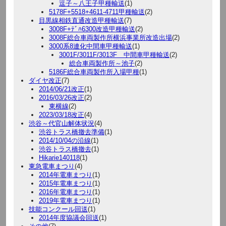
逗子～八王子甲種輸送
(1)
5178F+5518+4611-4711甲種輸送
(2)
目黒線相鉄直通改造甲種輸送
(7)
3008F+ﾃﾞﾊ6300改造甲種輸送
(2)
3008F総合車両製作所横浜事業所改造出場
(2)
3000系8連化中間車甲種輸送
(1)
3001F/3011F/3013F 中間車甲種輸送
(2)
総合車両製作所～池子
(2)
5186F総合車両製作所入場甲種
(1)
ダイヤ改正
(7)
2014/06/21改正
(1)
2016/03/26改正
(2)
東横線
(2)
2023/03/18改正
(4)
渋谷～代官山解体状況
(4)
渋谷トラス橋撤去準備
(1)
2014/10/04の沿線
(1)
渋谷トラス橋撤去
(1)
Hikarie140118
(1)
東急電車まつり
(4)
2014年電車まつり
(1)
2015年電車まつり
(1)
2016年電車まつり
(1)
2019年電車まつり
(1)
技能コンクール回送
(1)
2014年度協議会回送
(1)