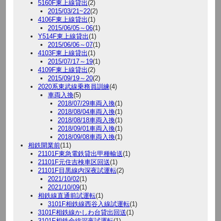
5160F東上線貸出
(2)
2015/03/21~22
(2)
4106F東上線貸出
(1)
2015/06/05～06
(1)
Y514F東上線貸出
(1)
2015/06/06～07
(1)
4103F東上線貸出
(1)
2015/07/17～19
(1)
4109F東上線貸出
(2)
2015/09/19～20
(2)
2020系東武線乗務員訓練
(4)
車両入換
(5)
2018/07/29車両入換
(1)
2018/08/04車両入換
(1)
2018/08/18車両入換
(1)
2018/09/01車両入換
(1)
2018/09/08車両入換
(1)
相鉄開業前
(11)
21101F東急電鉄貸出甲種輸送
(1)
21101F元住吉検車区回送
(1)
21101F目黒線内深夜試運転
(2)
2021/10/02
(1)
2021/10/09
(1)
相鉄線直通前試運転
(1)
3101F相鉄線西谷入線試運転
(1)
3101F相鉄線かしわ台貸出回送
(1)
3101F相鉄全線深夜試運転
(1)