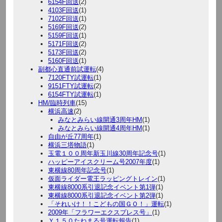
6154F回送
(2)
4103F回送
(1)
7102F回送
(1)
5169F回送
(2)
5159F回送
(1)
5171F回送
(2)
5173F回送
(2)
5160F回送
(1)
副都心直通前試運転
(4)
7120FTY試運転
(1)
9151FTY試運転
(2)
6154FTY試運転
(1)
HM/臨時列車
(15)
横浜高速
(2)
みなとみらい線開通3周年HM
(1)
みなとみらい線開通4周年HM
(1)
自由が丘77周年
(1)
横浜三塔物語
(1)
玉電１００周年新玉川線30周年記念号
(1)
ハッピーアイスクリーム号2007年度
(1)
東横線80周年記念号
(1)
仮面ライダー電王ラッピングトレイン
(1)
東横線8000系引退記念イベント第1弾
(1)
東横線8000系引退記念イベント第2弾
(1)
「それいけ！！こどもの国ＧＯ！」運転
(1)
2009年「フラワーエクスプレス号」
(1)
Ｙ１５０たねまる号運転報告
(1)