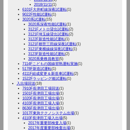
2018/11/11
(1)
6101F大井町線深夜試運転
(1)
9022F性能試運転
(1)
3020系試運転
(15)
3020系深夜性能試運転
(1)
3121Fメトロ貸出試運転
(2)
3121F埼玉線貸出試運転
(2)
3122F新造性能試運転
(1)
3121F都営三田線深夜試運転
(1)
3121F東横線線深夜試運転
(1)
3123F新造性能試運転
(2)
3020系乗務員教習
(5)
7114Fこどもの国線習熟運転実施
(1)
5178F新造試運転
(1)
4111F組成変更＆新造車試運転
(2)
1522Fラッピング後試運転
(1)
入出場回送
(18)
7910F長津田工場回送
(1)
1501F長津田工場出場
(1)
1020F長津田工場出場
(1)
4103F長津田工場入場
(1)
8636F長津田工場出場
(1)
1017F東急テクノシステム出場
(1)
4110F長津田工場入出場
(5)
2017年重要部検査入場
(1)
2017年度重要部検査出場
(1)