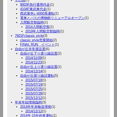
その他
(7)
9003F急行運用代走
(1)
4104F東武車代走
(1)
西武黄色い6000系運転
(1)
電車とバスの博物館リニューアルオープン
(1)
入間航空祭臨時
(1)
2014入間航空祭
(1)
2019年入間航空祭臨時
(1)
7601Fclassic style
(3)
classic style営業開始
(2)
FINAL RUN イベント
(1)
自由が丘非常渡設置
(6)
自由が丘下り渡り線設置
(2)
2014/11/09
(1)
2014/11/23
(1)
自由が丘上り渡り線設置
(1)
2014/12/14
(1)
自由が丘渡り線試運転
(5)
2015/07/18
(1)
2015/07/19
(1)
2015/07/25
(1)
2015/07/28
(1)
2015/12/12
(1)
年末年始増発臨時
(3)
2014年年末輸送増発
(1)
2014/12/12
(1)
2014年-15年終夜運転
(1)