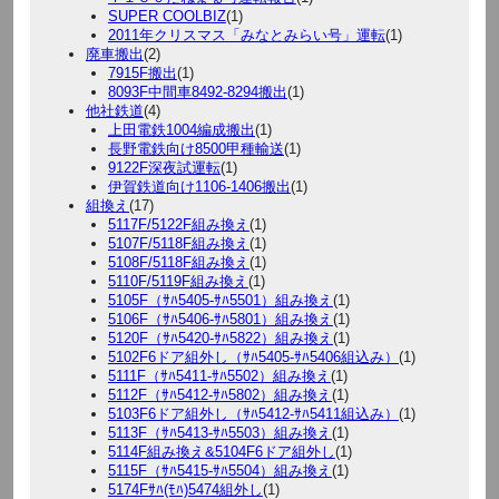
SUPER COOLBIZ
(1)
2011年クリスマス「みなとみらい号」運転
(1)
廃車搬出
(2)
7915F搬出
(1)
8093F中間車8492-8294搬出
(1)
他社鉄道
(4)
上田電鉄1004編成搬出
(1)
長野電鉄向け8500甲種輸送
(1)
9122F深夜試運転
(1)
伊賀鉄道向け1106-1406搬出
(1)
組換え
(17)
5117F/5122F組み換え
(1)
5107F/5118F組み換え
(1)
5108F/5118F組み換え
(1)
5110F/5119F組み換え
(1)
5105F（ｻﾊ5405-ｻﾊ5501）組み換え
(1)
5106F（ｻﾊ5406-ｻﾊ5801）組み換え
(1)
5120F（ｻﾊ5420-ｻﾊ5822）組み換え
(1)
5102F6ドア組外し（ｻﾊ5405-ｻﾊ5406組込み）
(1)
5111F（ｻﾊ5411-ｻﾊ5502）組み換え
(1)
5112F（ｻﾊ5412-ｻﾊ5802）組み換え
(1)
5103F6ドア組外し（ｻﾊ5412-ｻﾊ5411組込み）
(1)
5113F（ｻﾊ5413-ｻﾊ5503）組み換え
(1)
5114F組み換え&5104F6ドア組外し
(1)
5115F（ｻﾊ5415-ｻﾊ5504）組み換え
(1)
5174Fｻﾊ(ﾓﾊ)5474組外し
(1)