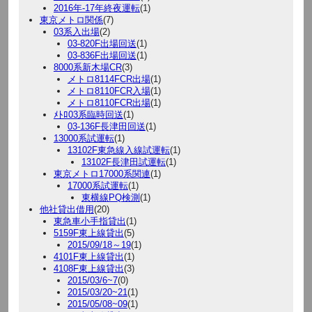
2016年-17年終夜運転
(1)
東京メトロ関係
(7)
03系入出場
(2)
03-820F出場回送
(1)
03-836F出場回送
(1)
8000系新木場CR
(3)
メトロ8114FCR出場
(1)
メトロ8110FCR入場
(1)
メトロ8110FCR出場
(1)
ﾒﾄﾛ03系臨時回送
(1)
03-136F長津田回送
(1)
13000系試運転
(1)
13102F東急線入線試運転
(1)
13102F長津田試運転
(1)
東京メトロ17000系関連
(1)
17000系試運転
(1)
東横線PQ検測
(1)
他社貸出借用
(20)
東急車小手指貸出
(1)
5159F東上線貸出
(5)
2015/09/18～19
(1)
4101F東上線貸出
(1)
4108F東上線貸出
(3)
2015/03/6~7
(0)
2015/03/20~21
(1)
2015/05/08~09
(1)