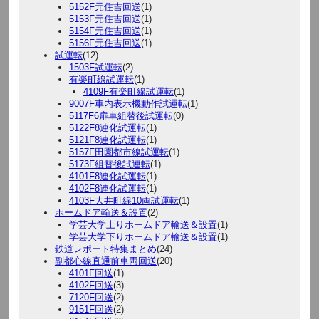
5152F元住吉回送
(1)
5153F元住吉回送
(1)
5154F元住吉回送
(1)
5156F元住吉回送
(1)
試運転
(12)
1503F試運転
(2)
有楽町線試運転
(1)
4109F有楽町線試運転
(1)
9007F車内表示機動作試運転
(1)
5117F6扉車組替後試運転
(0)
5122F8連化試運転
(1)
5121F8連化試運転
(1)
5157F田園都市線試運転
(1)
5173F組替後試運転
(1)
4101F8連化試運転
(1)
4102F8連化試運転
(1)
4103F大井町線10両試運転
(1)
ホームドア輸送＆設置
(2)
学芸大学上りホームドア輸送＆設置
(1)
学芸大学下りホームドア輸送＆設置
(1)
鉄道レポート特集まとめ
(24)
副都心線直通前車両回送
(20)
4101F回送
(1)
4102F回送
(3)
7120F回送
(2)
9151F回送
(2)