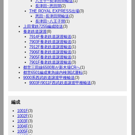
八王子~長津田間輸送
(1)
長津田~恩田間
(2)
THE ROYAL EXPRESS出場
(3)
恩田~長津田間輸送
(2)
長津田~八王子間
(1)
上田電鉄7255編成陸送
(3)
養老鉄道譲渡
(8)
7914F養老鉄道譲渡輸送
(1)
7903F養老鉄道譲渡輸送
(1)
7912F養老鉄道譲渡輸送
(1)
7906F養老鉄道譲渡輸送
(1)
7905F養老鉄道譲渡輸送
(1)
7901F養老鉄道譲渡輸送
(3)
都営三田線6500形が新木場CRへ
(1)
都営6501編成東急線内検測試運転
(1)
9000系西武鉄道譲渡甲種輸送
(3)
9003F/9011F西武鉄道譲渡甲種輸送
(3)
編成
1001F
(3)
1002F
(1)
1003F
(3)
1004F
(1)
1005F
(2)