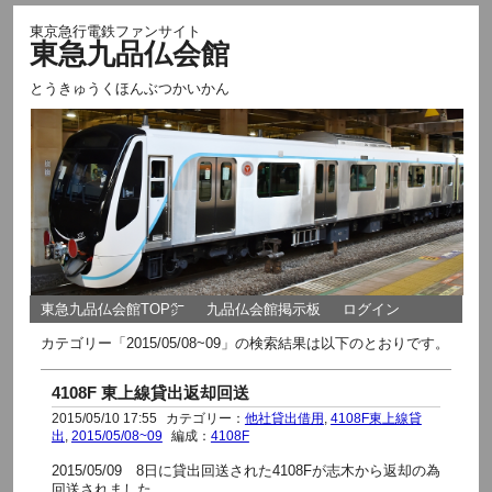
東京急行電鉄ファンサイト
東急九品仏会館
とうきゅうくほんぶつかいかん
東急九品仏会館TOP㌻
九品仏会館掲示板
ログイン
カテゴリー「2015/05/08~09」の検索結果は以下のとおりです。
4108F 東上線貸出返却回送
2015/05/10 17:55
カテゴリー：
他社貸出借用
,
4108F東上線貸
出
,
2015/05/08~09
編成：
4108F
2015/05/09 8日に貸出回送された4108Fが志木から返却の為
回送されました。