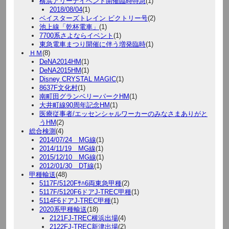
横浜アリーナイベント開催臨時特急
(1)
2018/08/04
(1)
ベイスターズトレイン ビクトリー号
(2)
池上線「乾杯電車」
(1)
7700系さよならイベント
(1)
東急電車まつり開催に伴う増発臨時
(1)
ＨＭ
(8)
DeNA2014HM
(1)
DeNA2015HM
(1)
Disney CRYSTAL MAGIC
(1)
8637F文化村
(1)
南町田グランベリーパークHM
(1)
大井町線90周年記念HM
(1)
医療従事者/エッセンシャルワーカーのみなさまありがと
うHM
(2)
総合検測
(4)
2014/07/24 MG線
(1)
2014/11/19 MG線
(1)
2015/12/10 MG線
(1)
2012/01/30 DT線
(1)
甲種輸送
(48)
5117F/5120Fｻﾊ6両東急甲種
(2)
5117F/5120F6ドアJ-TREC甲種
(1)
5114F6ドアJ-TREC甲種
(1)
2020系甲種輸送
(18)
2121FJ-TREC横浜出場
(4)
2122FJ-TREC新津出場
(2)