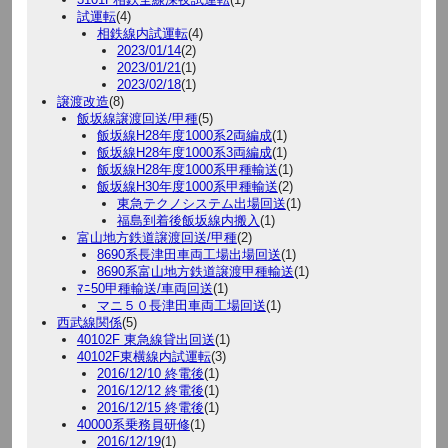
試運転
(4)
相鉄線内試運転
(4)
2023/01/14
(2)
2023/01/21
(1)
2023/02/18
(1)
譲渡改造
(8)
飯坂線譲渡回送/甲種
(5)
飯坂線H28年度1000系2両編成
(1)
飯坂線H28年度1000系3両編成
(1)
飯坂線H28年度1000系甲種輸送
(1)
飯坂線H30年度1000系甲種輸送
(2)
東急テクノシステム出場回送
(1)
福島到着後飯坂線内搬入
(1)
富山地方鉄道譲渡回送/甲種
(2)
8690系長津田車両工場出場回送
(1)
8690系富山地方鉄道譲渡甲種輸送
(1)
ﾏﾆ50甲種輸送/車両回送
(1)
マニ５０長津田車両工場回送
(1)
西武線関係
(5)
40102F 東急線貸出回送
(1)
40102F東横線内試運転
(3)
2016/12/10 終電後
(1)
2016/12/12 終電後
(1)
2016/12/15 終電後
(1)
40000系乗務員研修
(1)
2016/12/19
(1)