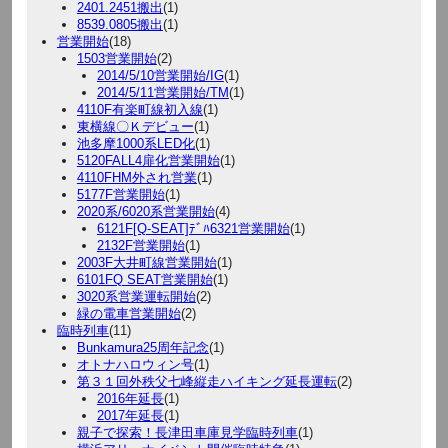
2401.2451搬出
(1)
8539.0805搬出
(1)
営業開始
(18)
1503営業開始
(2)
2014/5/10営業開始/IG
(1)
2014/5/11営業開始/TM
(1)
4110F有楽町線初入線
(1)
東横線〇Ｋデビュー
(1)
池多摩1000系LED化
(1)
5120FALL4扉化営業開始
(1)
4110FHM外され営業
(1)
5177F営業開始
(1)
2020系/6020系営業開始
(4)
6121F[Q-SEAT]ﾃﾞﾊ6321営業開始
(1)
2132F営業開始
(1)
2003F大井町線営業開始
(1)
6101FQ SEAT営業開始
(1)
3020系営業運転開始
(2)
緑の電車営業開始
(2)
臨時列車
(11)
Bunkamura25周年記念
(1)
オトナハロウィン号
(1)
第３１回外秩父七峰縦走ハイキング延長運転
(2)
2016年延長
(1)
2017年延長
(1)
親子で探索！長津田車庫見学臨時列車
(1)