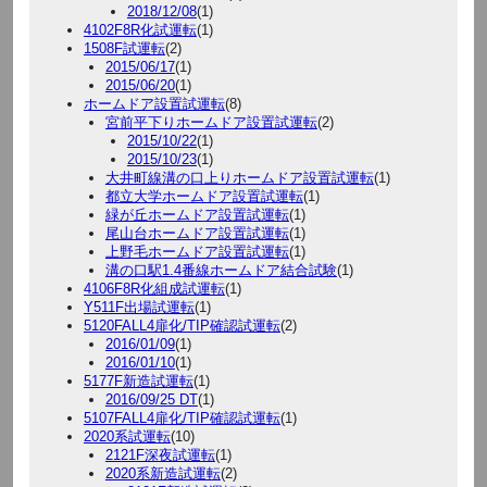
2018/12/08
(1)
4102F8R化試運転
(1)
1508F試運転
(2)
2015/06/17
(1)
2015/06/20
(1)
ホームドア設置試運転
(8)
宮前平下りホームドア設置試運転
(2)
2015/10/22
(1)
2015/10/23
(1)
大井町線溝の口上りホームドア設置試運転
(1)
都立大学ホームドア設置試運転
(1)
緑が丘ホームドア設置試運転
(1)
尾山台ホームドア設置試運転
(1)
上野毛ホームドア設置試運転
(1)
溝の口駅1.4番線ホームドア結合試験
(1)
4106F8R化組成試運転
(1)
Y511F出場試運転
(1)
5120FALL4扉化/TIP確認試運転
(2)
2016/01/09
(1)
2016/01/10
(1)
5177F新造試運転
(1)
2016/09/25 DT
(1)
5107FALL4扉化/TIP確認試運転
(1)
2020系試運転
(10)
2121F深夜試運転
(1)
2020系新造試運転
(2)