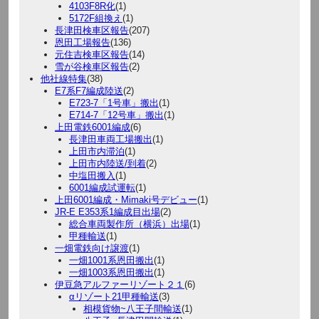
4103F8R化
(1)
5172F組換え
(1)
長津田検車区報告
(207)
恩田工場報告
(136)
元住吉検車区報告
(14)
雪が谷検車区報告
(2)
他社線特集
(38)
E7系F7編成陸送
(2)
E723-7「1号車」搬出
(1)
E714-7「12号車」搬出
(1)
上田電鉄6001編成
(6)
長津田車両工場搬出
(1)
上田市内滞泊
(1)
上田市内陸送/到着
(2)
中塩田搬入
(1)
6001編成試運転
(1)
上田6001編成・Mimaki号デビュー
(1)
JR-E E353系1編成目出場
(2)
総合車両製作所（横浜）出場
(1)
甲種輸送
(1)
一畑電鉄向け譲渡
(1)
一畑1001系恩田搬出
(1)
一畑1003系恩田搬出
(1)
伊豆急アルファーリゾート２１
(6)
αリゾート21甲種輸送
(3)
相模貨物~八王子間輸送
(1)