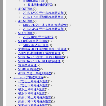
長津田車両工場
(1)
長津田検車区回送
(1)
4106F回送
(2)
2015/12/20 元住吉検車区返却
(1)
2016/11/05 長津田検車区回送
(1)
4105F回送
(2)
4105F8R化に伴う回送/組成変更
(1)
2016/04/24 元住吉検車区返却
(1)
5177F回送
(1)
2016/10/10元住吉回送
(1)
5000系6扉車恩田回送
(1)
5106F組込み6扉車
(1)
大井町線2003F長津田車両工場回送
(1)
7912F長津田車両工場譲渡回送
(1)
5118Fｻﾊ5518長津田車両工場回送
(1)
5118Fｻﾊ5518 J-TREC横浜陸送
(1)
電車祭り回送
(2)
5178F車両回送
(2)
4110F改造工事返却回送
(1)
ホームドア輸送&設置
(65)
代官山上り輸送&設置
(1)
代官山下り輸送&設置
(1)
横浜上り輸送&設置
(1)
横浜下り輸送&設置
(1)
武蔵小杉上り輸送&設置
(1)
武蔵小杉下り輸送&設置
(1)
宮前平下り輸送&設置
(3)