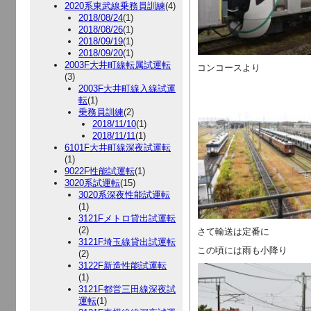
2020系東武線乗務員訓練
(4)
2018/08/24
(1)
2018/08/26
(1)
2018/09/19
(1)
2018/09/20
(1)
2003F大井町線転属試運転
コンコースより
(3)
2003F大井町線入線試運
転
(1)
乗務員訓練
(2)
2018/11/10
(1)
2018/11/11
(1)
6101F大井町線深夜試運転
(1)
9022F性能試運転
(1)
3020系試運転
(15)
3020系深夜性能試運転
(1)
3121Fメトロ貸出試運転
(2)
さて輸送は定番に
3121F埼玉線貸出試運転
この頃には雨も小降り
(2)
3122F新造性能試運転
(1)
3121F都営三田線深夜試
運転
(1)