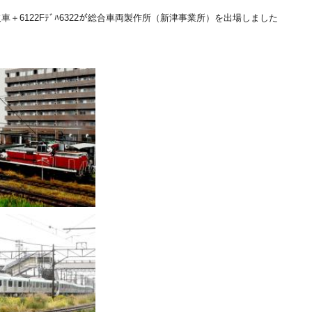
ﾞﾊ2327欠車＋6122Fﾃﾞﾊ6322が総合車両製作所（新津事業所）を出場しました