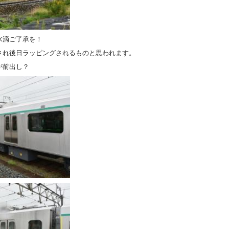
水滴ご了承を！
され後日ラッピングされるものと思われます。
が前出し？