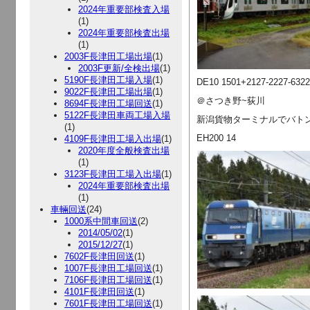
2024年重要部検査入場
(1)
2024年重要部検査出場
(1)
2003F長津田工場出場
(1)
2003F更新/全検出場
(1)
5190F長津田工場入場
(1)
DE10 1501+2127-2227-6322
9022F長津田工場出場
(1)
＠さつき野~荻川
8694F長津田工場回送
(1)
5122F長津田車両工場入場
新潟貨物ターミナルでバト
(1)
EH200 14
4109F長津田工場入出場
(1)
2020年度全般検査出場
(1)
3123F長津田工場入出場
(1)
2024年重要部検査出場
(1)
車輛回送
(24)
1000系中間車回送
(2)
2014/05/02
(1)
2015/12/27
(1)
7602F長津田回送
(1)
1007F長津田工場回送
(1)
7106F長津田工場回送
(1)
4101F長津田回送
(1)
7601F長津田工場回送
(1)