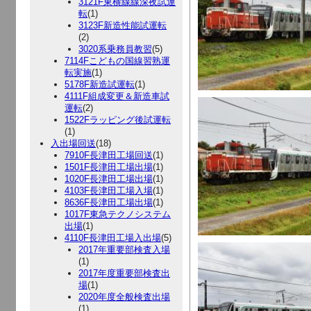
3121F東横線線深夜試運
転
(1)
3123F新造性能試運転
(2)
3020系乗務員教習
(5)
7114Fこどもの国線習熟運
転実施
(1)
5178F新造試運転
(1)
4111F組成変更＆新造車試
運転
(2)
1522Fラッピング後試運転
(1)
入出場回送
(18)
7910F長津田工場回送
(1)
1501F長津田工場出場
(1)
1020F長津田工場出場
(1)
4103F長津田工場入場
(1)
8636F長津田工場出場
(1)
1017F東急テクノシステム
出場
(1)
4110F長津田工場入出場
(5)
2017年重要部検査入場
(1)
2017年度重要部検査出
場
(1)
2020年度全般検査出場
(1)