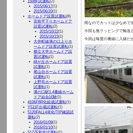
1508F試運転
(2)
2015/06/17
(1)
2015/06/20
(1)
ホームドア設置試運転
(8)
宮前平下りホームドア
雨なのでカットは少なめで
設置試運転
(2)
今回も無ラッピングで輸送
2015/10/22
(1)
2015/10/23
(1)
今回は毎度の番線に入線だ
大井町線溝の口上りホ
ームドア設置試運転
(1)
都立大学ホームドア設
置試運転
(1)
緑が丘ホームドア設置
試運転
(1)
尾山台ホームドア設置
試運転
(1)
上野毛ホームドア設置
試運転
(1)
溝の口駅1.4番線ホーム
ドア結合試験
(1)
4106F8R化組成試運転
(1)
Y511F出場試運転
(1)
5120FALL4扉化/TIP確認試
運転
(2)
2016/01/09
(1)
2016/01/10
(1)
5177F新造試運転
(1)