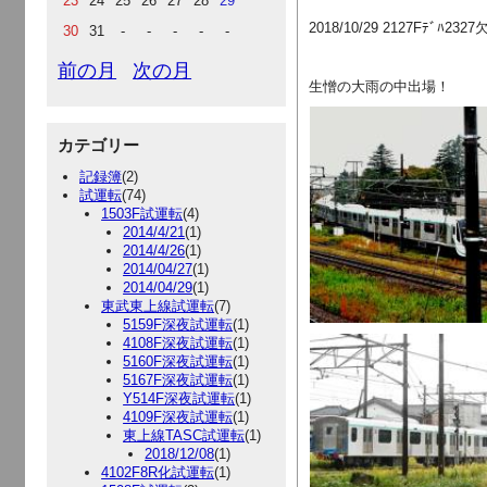
23
24
25
26
27
28
29
2018/10/29 2127Fﾃ
30
31
-
-
-
-
-
前の月
次の月
生憎の大雨の中出場！
カテゴリー
記録簿
(2)
試運転
(74)
1503F試運転
(4)
2014/4/21
(1)
2014/4/26
(1)
2014/04/27
(1)
2014/04/29
(1)
東武東上線試運転
(7)
5159F深夜試運転
(1)
4108F深夜試運転
(1)
5160F深夜試運転
(1)
5167F深夜試運転
(1)
Y514F深夜試運転
(1)
4109F深夜試運転
(1)
東上線TASC試運転
(1)
2018/12/08
(1)
4102F8R化試運転
(1)