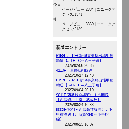
今日
ページビュー:2384 | ユニークア
クセス:1371
昨日
ページビュー:3360 | ユニークア
クセス:2189
新着エントリー
6158FJ-TREC新津事業所出場甲種
輸送【J-TREC～八王子編】
2026/02/06 20:35
4110F 車輪転削回送
2025/10/17 12:43
6157FJ-TREC新津事業所出場甲種
輸送【J-TREC～八王子編】
2025/09/04 20:10
9011F 西武鉄道譲渡による回送
【西武線小手指～武蔵丘】
2025/08/24 10:38
9003F/9011F 西武鉄道譲渡による
甲種輸送【川崎貨物タ～小手指
編】
2025/08/23 16:07