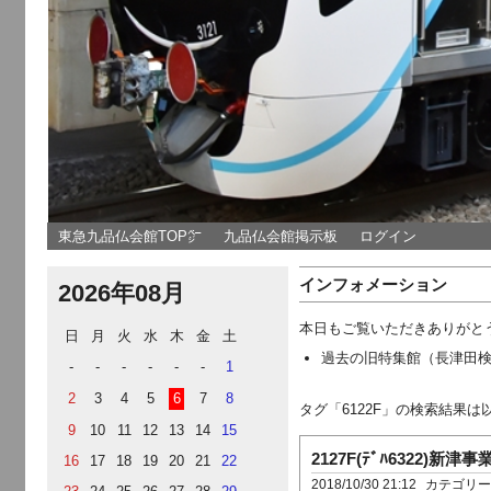
東急九品仏会館TOP㌻
九品仏会館掲示板
ログイン
インフォメーション
2026年08月
本日もご覧いただきありがと
日
月
火
水
木
金
土
過去の旧特集館（長津田
-
-
-
-
-
-
1
2
3
4
5
6
7
8
タグ「6122F」の検索結果
9
10
11
12
13
14
15
2127F(ﾃﾞﾊ6322)新
16
17
18
19
20
21
22
2018/10/30 21:12
カテゴリ