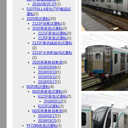
2016/09/25 DT
(1)
5107FALL4扉化/TIP確認試
運転
(1)
2020系試運転
(10)
2121F深夜試運転
(1)
2020系新造試運転
(2)
2121F新造試運転
(2)
2125F新造試運転
(1)
2121F東武線総合試運転
(2)
2121F大井町線内試運転
(1)
2020系乗務員教習
(3)
2018/03/04
(1)
2018/03/10
(1)
2018/03/11
(1)
2018/03/17
(1)
6020系試運転
(4)
6020系新造試運転
(2)
6121F新造試運転
(2)
2018/02/12
(1)
6122F試運転
(1)
6020系乗務員教習
(0)
2018/02/17
(1)
2018/03/21
(1)
ｻﾔ7290改造試運転
(1)