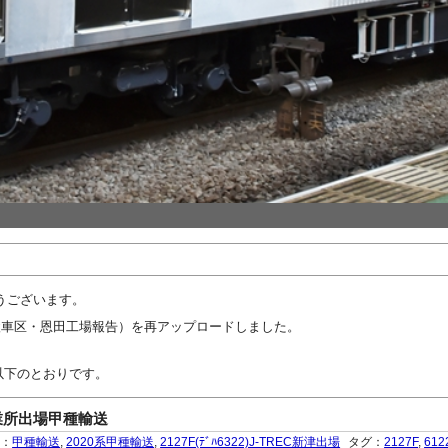
うございます。
検車区・恩田工場報告）を再アップロードしました。
は以下のとおりです。
津事業所出場甲種輸送
ー：
甲種輸送
,
2020系甲種輸送
,
2127F(ﾃﾞﾊ6322)J-TREC新津出場
タグ：
2127F
,
612