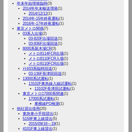
年末年始増発臨時
(3)
2014年年末輸送増発
(1)
2014/12/12
(1)
2014年-15年終夜運転
(1)
2016年-17年終夜運転
(1)
東京メトロ関係
(7)
03系入出場
(2)
03-820F出場回送
(1)
03-836F出場回送
(1)
8000系新木場CR
(3)
メトロ8114FCR出場
(1)
メトロ8110FCR入場
(1)
メトロ8110FCR出場
(1)
ﾒﾄﾛ03系臨時回送
(1)
03-136F長津田回送
(1)
13000系試運転
(1)
13102F東急線入線試運転
(1)
13102F長津田試運転
(1)
東京メトロ17000系関連
(1)
17000系試運転
(1)
東横線PQ検測
(1)
他社貸出借用
(20)
東急車小手指貸出
(1)
5159F東上線貸出
(5)
2015/09/18～19
(1)
4101F東上線貸出
(1)