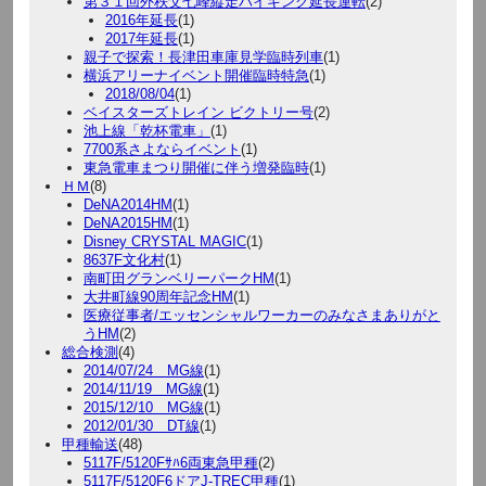
第３１回外秩父七峰縦走ハイキング延長運転
(2)
2016年延長
(1)
2017年延長
(1)
親子で探索！長津田車庫見学臨時列車
(1)
横浜アリーナイベント開催臨時特急
(1)
2018/08/04
(1)
ベイスターズトレイン ビクトリー号
(2)
池上線「乾杯電車」
(1)
7700系さよならイベント
(1)
東急電車まつり開催に伴う増発臨時
(1)
ＨＭ
(8)
DeNA2014HM
(1)
DeNA2015HM
(1)
Disney CRYSTAL MAGIC
(1)
8637F文化村
(1)
南町田グランベリーパークHM
(1)
大井町線90周年記念HM
(1)
医療従事者/エッセンシャルワーカーのみなさまありがと
うHM
(2)
総合検測
(4)
2014/07/24 MG線
(1)
2014/11/19 MG線
(1)
2015/12/10 MG線
(1)
2012/01/30 DT線
(1)
甲種輸送
(48)
5117F/5120Fｻﾊ6両東急甲種
(2)
5117F/5120F6ドアJ-TREC甲種
(1)