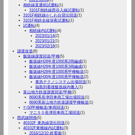
相鉄線直通前試運転
(1)
3101F相鉄線西谷入線試運転
(1)
3101F相鉄線かしわ台貸出回送
(1)
3101F相鉄全線深夜試運転
(1)
試運転
(4)
相鉄線内試運転
(4)
2023/01/14
(2)
2023/01/21
(1)
2023/02/18
(1)
譲渡改造
(8)
飯坂線譲渡回送/甲種
(5)
飯坂線H28年度1000系2両編成
(1)
飯坂線H28年度1000系3両編成
(1)
飯坂線H28年度1000系甲種輸送
(1)
飯坂線H30年度1000系甲種輸送
(2)
東急テクノシステム出場回送
(1)
福島到着後飯坂線内搬入
(1)
富山地方鉄道譲渡回送/甲種
(2)
8690系長津田車両工場出場回送
(1)
8690系富山地方鉄道譲渡甲種輸送
(1)
ﾏﾆ50甲種輸送/車両回送
(1)
マニ５０長津田車両工場回送
(1)
西武線関係
(5)
40102F 東急線貸出回送
(1)
40102F東横線内試運転
(3)
2016/12/10 終電後
(1)