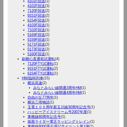
4101F回送
(1)
4102F回送
(3)
7120F回送
(2)
9151F回送
(2)
6154F回送
(2)
4103F回送
(1)
7102F回送
(1)
5169F回送
(2)
5159F回送
(1)
5171F回送
(2)
5173F回送
(2)
5160F回送
(1)
副都心直通前試運転
(4)
7120FTY試運転
(1)
9151FTY試運転
(2)
6154FTY試運転
(1)
HM/臨時列車
(15)
横浜高速
(2)
みなとみらい線開通3周年HM
(1)
みなとみらい線開通4周年HM
(1)
自由が丘77周年
(1)
横浜三塔物語
(1)
玉電１００周年新玉川線30周年記念号
(1)
ハッピーアイスクリーム号2007年度
(1)
東横線80周年記念号
(1)
仮面ライダー電王ラッピングトレイン
(1)
東横線8000系引退記念イベント第1弾
(1)