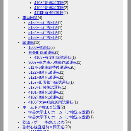
4108F新造試運転
(2)
4109F新造試運転
(2)
4110F新造試運転
(2)
車両回送
(4)
5152F元住吉回送
(1)
5153F元住吉回送
(1)
5154F元住吉回送
(1)
5156F元住吉回送
(1)
試運転
(12)
1503F試運転
(2)
有楽町線試運転
(1)
4109F有楽町線試運転
(1)
9007F車内表示機動作試運転
(1)
5117F6扉車組替後試運転
(0)
5122F8連化試運転
(1)
5121F8連化試運転
(1)
5157F田園都市線試運転
(1)
5173F組替後試運転
(1)
4101F8連化試運転
(1)
4102F8連化試運転
(1)
4103F大井町線10両試運転
(1)
ホームドア輸送＆設置
(2)
学芸大学上りホームドア輸送＆設置
(1)
学芸大学下りホームドア輸送＆設置
(1)
鉄道レポート特集まとめ
(24)
副都心線直通前車両回送
(20)