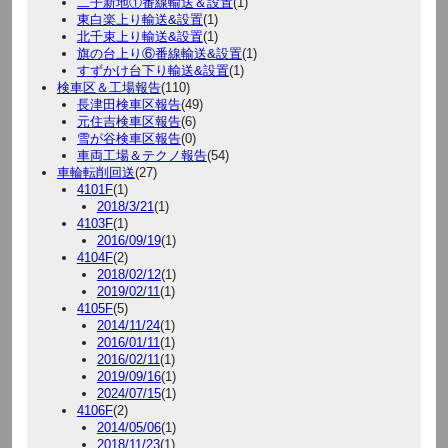
二子新地①番線輸送＆設置
(1)
東白楽上り輸送&設置
(1)
北千束上り輸送&設置
(1)
旗の台上り⑥番線輸送&設置
(1)
すずかけ台下り輸送&設置
(1)
検車区＆工場報告
(110)
長津田検車区報告
(49)
元住吉検車区報告
(6)
雪が谷検車区報告
(0)
車両工場＆テクノ報告
(54)
車輪転削回送
(27)
4101F
(1)
2018/3/21
(1)
4103F
(1)
2016/09/19
(1)
4104F
(2)
2018/02/12
(1)
2019/02/11
(1)
4105F
(5)
2014/11/24
(1)
2016/01/11
(1)
2016/02/11
(1)
2019/09/16
(1)
2024/07/15
(1)
4106F
(2)
2014/05/06
(1)
2018/11/23
(1)