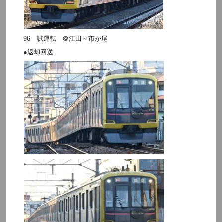
96 試運転 ＠江田～市が尾
●返却回送