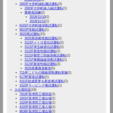
2003F大井町線転属試運転
(3)
2003F大井町線入線試運転
(1)
乗務員訓練
(2)
2018/11/10
(1)
2018/11/11
(1)
6101F大井町線深夜試運転
(1)
9022F性能試運転
(1)
3020系試運転
(15)
3020系深夜性能試運転
(1)
3121Fメトロ貸出試運転
(2)
3121F埼玉線貸出試運転
(2)
3122F新造性能試運転
(1)
3121F都営三田線深夜試運転
(1)
3121F東横線線深夜試運転
(1)
3123F新造性能試運転
(2)
3020系乗務員教習
(5)
7114Fこどもの国線習熟運転実施
(1)
5178F新造試運転
(1)
4111F組成変更＆新造車試運転
(2)
1522Fラッピング後試運転
(1)
入出場回送
(18)
7910F長津田工場回送
(1)
1501F長津田工場出場
(1)
1020F長津田工場出場
(1)
4103F長津田工場入場
(1)
8636F長津田工場出場
(1)