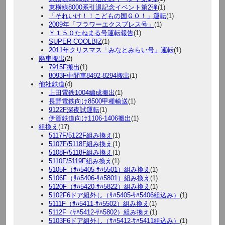
東横線8000系引退記念イベント第2弾
(1)
「それいけ！！こどもの国ＧＯ！」運転
(1)
2009年「フラワーエクスプレス号」
(1)
Ｙ１５０たねまる号運転報告
(1)
SUPER COOLBIZ
(1)
2011年クリスマス「みなとみらい号」運転
(1)
廃車搬出
(2)
7915F搬出
(1)
8093F中間車8492-8294搬出
(1)
他社鉄道
(4)
上田電鉄1004編成搬出
(1)
長野電鉄向け8500甲種輸送
(1)
9122F深夜試運転
(1)
伊賀鉄道向け1106-1406搬出
(1)
組換え
(17)
5117F/5122F組み換え
(1)
5107F/5118F組み換え
(1)
5108F/5118F組み換え
(1)
5110F/5119F組み換え
(1)
5105F（ｻﾊ5405-ｻﾊ5501）組み換え
(1)
5106F（ｻﾊ5406-ｻﾊ5801）組み換え
(1)
5120F（ｻﾊ5420-ｻﾊ5822）組み換え
(1)
5102F6ドア組外し（ｻﾊ5405-ｻﾊ5406組込み）
(1)
5111F（ｻﾊ5411-ｻﾊ5502）組み換え
(1)
5112F（ｻﾊ5412-ｻﾊ5802）組み換え
(1)
5103F6ドア組外し（ｻﾊ5412-ｻﾊ5411組込み）
(1)