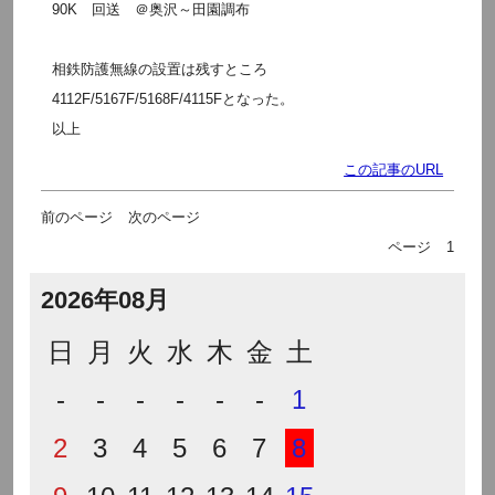
90K 回送 ＠奥沢～田園調布
相鉄防護無線の設置は残すところ
4112F/5167F/5168F/4115Fとなった。
以上
この記事のURL
前のページ
次のページ
ページ
1
2026年08月
日
月
火
水
木
金
土
-
-
-
-
-
-
1
2
3
4
5
6
7
8