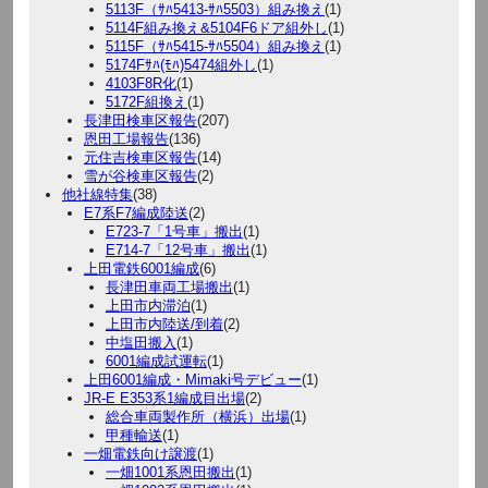
5113F（ｻﾊ5413-ｻﾊ5503）組み換え
(1)
5114F組み換え&5104F6ドア組外し
(1)
5115F（ｻﾊ5415-ｻﾊ5504）組み換え
(1)
5174Fｻﾊ(ﾓﾊ)5474組外し
(1)
4103F8R化
(1)
5172F組換え
(1)
長津田検車区報告
(207)
恩田工場報告
(136)
元住吉検車区報告
(14)
雪が谷検車区報告
(2)
他社線特集
(38)
E7系F7編成陸送
(2)
E723-7「1号車」搬出
(1)
E714-7「12号車」搬出
(1)
上田電鉄6001編成
(6)
長津田車両工場搬出
(1)
上田市内滞泊
(1)
上田市内陸送/到着
(2)
中塩田搬入
(1)
6001編成試運転
(1)
上田6001編成・Mimaki号デビュー
(1)
JR-E E353系1編成目出場
(2)
総合車両製作所（横浜）出場
(1)
甲種輸送
(1)
一畑電鉄向け譲渡
(1)
一畑1001系恩田搬出
(1)