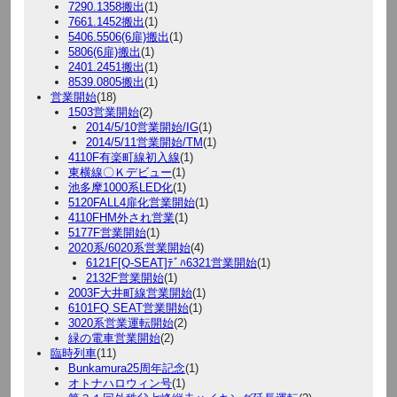
7290.1358搬出
(1)
7661.1452搬出
(1)
5406.5506(6扉)搬出
(1)
5806(6扉)搬出
(1)
2401.2451搬出
(1)
8539.0805搬出
(1)
営業開始
(18)
1503営業開始
(2)
2014/5/10営業開始/IG
(1)
2014/5/11営業開始/TM
(1)
4110F有楽町線初入線
(1)
東横線〇Ｋデビュー
(1)
池多摩1000系LED化
(1)
5120FALL4扉化営業開始
(1)
4110FHM外され営業
(1)
5177F営業開始
(1)
2020系/6020系営業開始
(4)
6121F[Q-SEAT]ﾃﾞﾊ6321営業開始
(1)
2132F営業開始
(1)
2003F大井町線営業開始
(1)
6101FQ SEAT営業開始
(1)
3020系営業運転開始
(2)
緑の電車営業開始
(2)
臨時列車
(11)
Bunkamura25周年記念
(1)
オトナハロウィン号
(1)