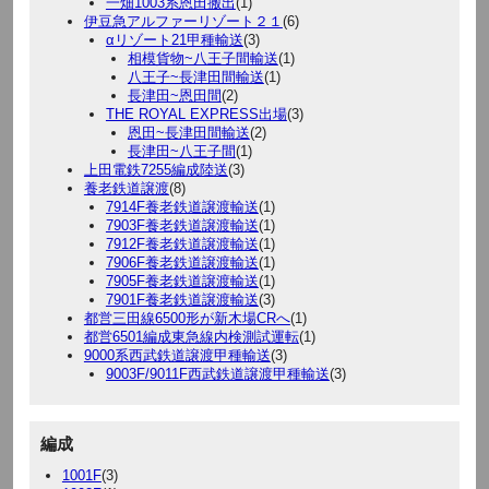
一畑1003系恩田搬出
(1)
伊豆急アルファーリゾート２１
(6)
αリゾート21甲種輸送
(3)
相模貨物~八王子間輸送
(1)
八王子~長津田間輸送
(1)
長津田~恩田間
(2)
THE ROYAL EXPRESS出場
(3)
恩田~長津田間輸送
(2)
長津田~八王子間
(1)
上田電鉄7255編成陸送
(3)
養老鉄道譲渡
(8)
7914F養老鉄道譲渡輸送
(1)
7903F養老鉄道譲渡輸送
(1)
7912F養老鉄道譲渡輸送
(1)
7906F養老鉄道譲渡輸送
(1)
7905F養老鉄道譲渡輸送
(1)
7901F養老鉄道譲渡輸送
(3)
都営三田線6500形が新木場CRへ
(1)
都営6501編成東急線内検測試運転
(1)
9000系西武鉄道譲渡甲種輸送
(3)
9003F/9011F西武鉄道譲渡甲種輸送
(3)
編成
1001F
(3)