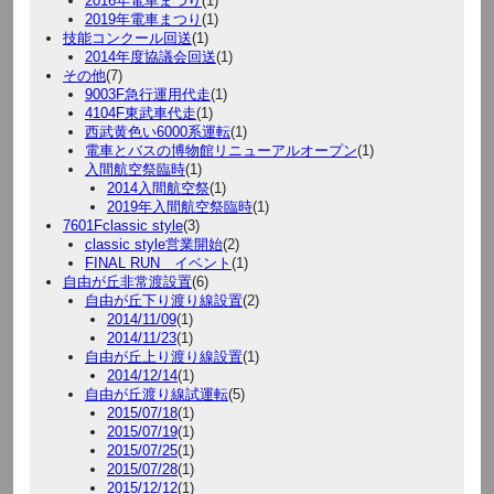
2016年電車まつり
(1)
2019年電車まつり
(1)
技能コンクール回送
(1)
2014年度協議会回送
(1)
その他
(7)
9003F急行運用代走
(1)
4104F東武車代走
(1)
西武黄色い6000系運転
(1)
電車とバスの博物館リニューアルオープン
(1)
入間航空祭臨時
(1)
2014入間航空祭
(1)
2019年入間航空祭臨時
(1)
7601Fclassic style
(3)
classic style営業開始
(2)
FINAL RUN イベント
(1)
自由が丘非常渡設置
(6)
自由が丘下り渡り線設置
(2)
2014/11/09
(1)
2014/11/23
(1)
自由が丘上り渡り線設置
(1)
2014/12/14
(1)
自由が丘渡り線試運転
(5)
2015/07/18
(1)
2015/07/19
(1)
2015/07/25
(1)
2015/07/28
(1)
2015/12/12
(1)