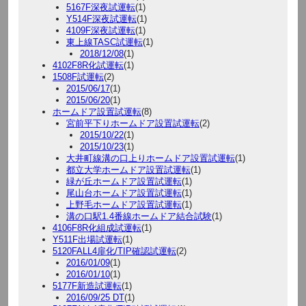
5167F深夜試運転
(1)
Y514F深夜試運転
(1)
4109F深夜試運転
(1)
東上線TASC試運転
(1)
2018/12/08
(1)
4102F8R化試運転
(1)
1508F試運転
(2)
2015/06/17
(1)
2015/06/20
(1)
ホームドア設置試運転
(8)
宮前平下りホームドア設置試運転
(2)
2015/10/22
(1)
2015/10/23
(1)
大井町線溝の口上りホームドア設置試運転
(1)
都立大学ホームドア設置試運転
(1)
緑が丘ホームドア設置試運転
(1)
尾山台ホームドア設置試運転
(1)
上野毛ホームドア設置試運転
(1)
溝の口駅1.4番線ホームドア結合試験
(1)
4106F8R化組成試運転
(1)
Y511F出場試運転
(1)
5120FALL4扉化/TIP確認試運転
(2)
2016/01/09
(1)
2016/01/10
(1)
5177F新造試運転
(1)
2016/09/25 DT
(1)