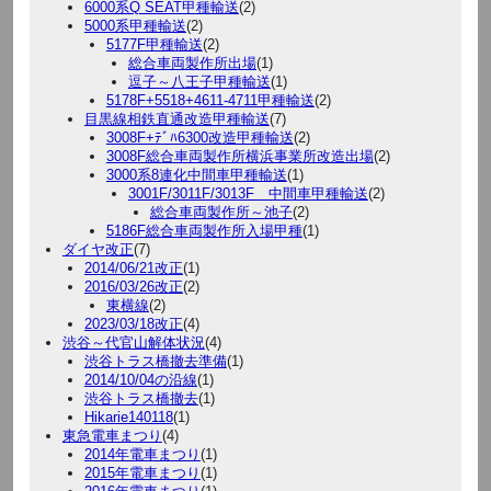
6000系Q SEAT甲種輸送
(2)
5000系甲種輸送
(2)
5177F甲種輸送
(2)
総合車両製作所出場
(1)
逗子～八王子甲種輸送
(1)
5178F+5518+4611-4711甲種輸送
(2)
目黒線相鉄直通改造甲種輸送
(7)
3008F+ﾃﾞﾊ6300改造甲種輸送
(2)
3008F総合車両製作所横浜事業所改造出場
(2)
3000系8連化中間車甲種輸送
(1)
3001F/3011F/3013F 中間車甲種輸送
(2)
総合車両製作所～池子
(2)
5186F総合車両製作所入場甲種
(1)
ダイヤ改正
(7)
2014/06/21改正
(1)
2016/03/26改正
(2)
東横線
(2)
2023/03/18改正
(4)
渋谷～代官山解体状況
(4)
渋谷トラス橋撤去準備
(1)
2014/10/04の沿線
(1)
渋谷トラス橋撤去
(1)
Hikarie140118
(1)
東急電車まつり
(4)
2014年電車まつり
(1)
2015年電車まつり
(1)