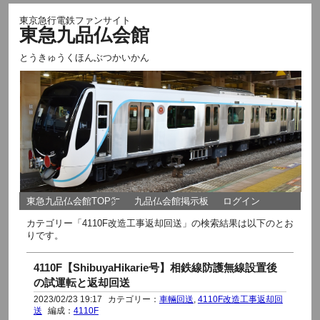
東京急行電鉄ファンサイト
東急九品仏会館
とうきゅうくほんぶつかいかん
東急九品仏会館TOP㌻
九品仏会館掲示板
ログイン
カテゴリー「4110F改造工事返却回送」の検索結果は以下のとお
りです。
4110F【ShibuyaHikarie号】相鉄線防護無線設置後
の試運転と返却回送
2023/02/23 19:17
カテゴリー：
車輛回送
,
4110F改造工事返却回
送
編成：
4110F