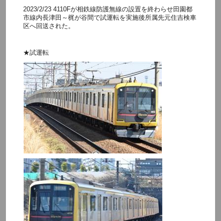
2023/2/23 4110Fが相鉄線防護無線の設置を終わらせ田園都
市線内長津田～梶が谷間で試運転を実施後所属先元住吉検車
区へ回送された。
★試運転