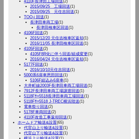
4110F長津田工場回送
(2)
2015/09/25 工場回送
(1)
2015/09/25 元住吉回送
(1)
TOQ-i 回送
(1)
長津田車両工場
(1)
長津田検車区回送
(1)
4106F回送
(2)
2015/12/20 元住吉検車区返却
(1)
2016/11/05 長津田検車区回送
(1)
4105F回送
(2)
4105F8R化に伴う回送/組成変更
(1)
2016/04/24 元住吉検車区返却
(1)
5177F回送
(1)
2016/10/10元住吉回送
(1)
5000系6扉車恩田回送
(1)
5106F組込み6扉車
(1)
大井町線2003F長津田車両工場回送
(1)
7912F長津田車両工場譲渡回送
(1)
5118Fｻﾊ5518長津田車両工場回送
(1)
5118Fｻﾊ5518 J-TREC横浜陸送
(1)
電車祭り回送
(2)
5178F車両回送
(2)
4110F改造工事返却回送
(1)
ホームドア輸送&設置
(65)
代官山上り輸送&設置
(1)
代官山下り輸送&設置
(1)
横浜上り輸送&設置
(1)