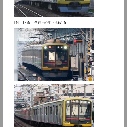
146 回送 ＠自由が丘～緑が丘