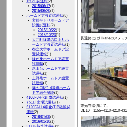
1508F試運転
(2)
2015/06/17
(1)
2015/06/20
(1)
ホームドア設置試運転
(8)
宮前平下りホームドア
設置試運転
(2)
2015/10/22
(1)
2015/10/23
(1)
貫通路にはHikarieのステ
大井町線溝の口上りホ
ームドア設置試運転
(1)
都立大学ホームドア設
置試運転
(1)
緑が丘ホームドア設置
試運転
(1)
尾山台ホームドア設置
試運転
(1)
上野毛ホームドア設置
試運転
(1)
溝の口駅1.4番線ホーム
ドア結合試験
(1)
4106F8R化組成試運転
(1)
Y511F出場試運転
(1)
東光寺踏切にて。
5120FALL4扉化/TIP確認試
DE10 1155+4110-4210-431
運転
(2)
2016/01/09
(1)
2016/01/10
(1)
5177F新造試運転
(1)