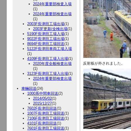
2024年重要部検査入場
(1)
2024年重要部検査出場
(1)
2003F長津田工場出場
(1)
2003F更新/全検出場
(1)
5190F長津田工場入場
(1)
9022F長津田工場出場
(1)
8694F長津田工場回送
(1)
5122F長津田車両工場入場
(1)
4109F長津田工場入出場
(1)
反射板が外されました。
2020年度全般検査出場
(1)
3123F長津田工場入出場
(1)
2024年重要部検査出場
(1)
車輛回送
(24)
1000系中間車回送
(2)
2014/05/02
(1)
2015/12/27
(1)
7602F長津田回送
(1)
1007F長津田工場回送
(1)
7106F長津田工場回送
(1)
4101F長津田回送
(1)
7601F長津田工場回送
(1)