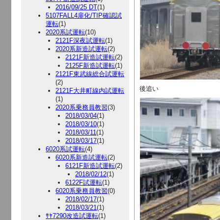
2016/09/25 DT
(1)
5107FALL4扉化/TIP確認試
運転
(1)
2020系試運転
(10)
2121F深夜試運転
(1)
2020系新造試運転
(2)
2121F新造試運転
(2)
2125F新造試運転
(1)
2121F東武線総合試運転
(2)
後追い
2121F大井町線内試運転
(1)
2020系乗務員教習
(3)
2018/03/04
(1)
2018/03/10
(1)
2018/03/11
(1)
2018/03/17
(1)
6020系試運転
(4)
6020系新造試運転
(2)
6121F新造試運転
(2)
2018/02/12
(1)
6122F試運転
(1)
6020系乗務員教習
(0)
2018/02/17
(1)
2018/03/21
(1)
ｻﾔ7290改造試運転
(1)