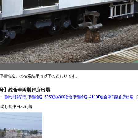
0番台甲種輸送」の検索結果は以下のとおりです。
karie号】総合車両製作所出場
ー：
旧特集館移行
,
甲種輸送
,
5050系4000番台甲種輸送
,
4110F総合車両製作所出場
出場し長津田へ到着