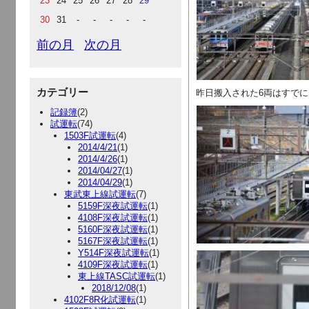
23
24
25
26
27
28
29
30
31
-
-
-
-
-
前の月
次の月
カテゴリー
昨日搬入された6両はすでに1
記録簿
(2)
試運転
(74)
1503F試運転
(4)
2014/4/21
(1)
2014/4/26
(1)
2014/04/27
(1)
2014/04/29
(1)
東武東上線試運転
(7)
5159F深夜試運転
(1)
4108F深夜試運転
(1)
5160F深夜試運転
(1)
5167F深夜試運転
(1)
Y514F深夜試運転
(1)
4109F深夜試運転
(1)
東上線TASC試運転
(1)
2018/12/08
(1)
4102F8R化試運転
(1)