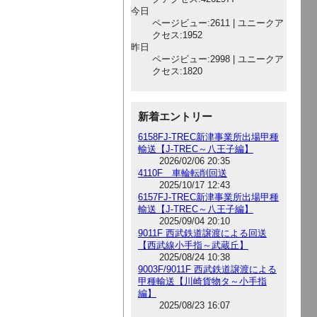
今日
ページビュー:2611 | ユニークア
クセス:1952
昨日
ページビュー:2998 | ユニークア
クセス:1820
新着エントリー
6158FJ-TREC新津事業所出場甲種
輸送【J-TREC～八王子編】
2026/02/06 20:35
4110F 車輪転削回送
2025/10/17 12:43
6157FJ-TREC新津事業所出場甲種
輸送【J-TREC～八王子編】
2025/09/04 20:10
9011F 西武鉄道譲渡による回送
【西武線小手指～武蔵丘】
2025/08/24 10:38
9003F/9011F 西武鉄道譲渡による
甲種輸送【川崎貨物タ～小手指
編】
2025/08/23 16:07