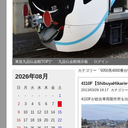
東急九品仏会館TOP㌻
九品仏会館掲示板
ログイン
カテゴリー「5050系400
2026年08月
4110F【ShibuyaHi
日
月
火
水
木
金
土
2013/03/28 19:17
カテゴリ
-
-
-
-
-
-
1
4110Fが総合車両製作所を
2
3
4
5
6
7
8
9
10
11
12
13
14
15
16
17
18
19
20
21
22