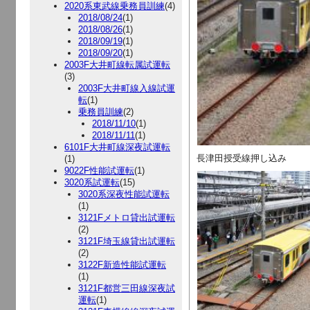
2020系東武線乗務員訓練
(4)
2018/08/24
(1)
2018/08/26
(1)
2018/09/19
(1)
2018/09/20
(1)
2003F大井町線転属試運転
(3)
2003F大井町線入線試運
転
(1)
乗務員訓練
(2)
2018/11/10
(1)
2018/11/11
(1)
6101F大井町線深夜試運転
長津田授受線押し込み
(1)
9022F性能試運転
(1)
3020系試運転
(15)
3020系深夜性能試運転
(1)
3121Fメトロ貸出試運転
(2)
3121F埼玉線貸出試運転
(2)
3122F新造性能試運転
(1)
3121F都営三田線深夜試
運転
(1)