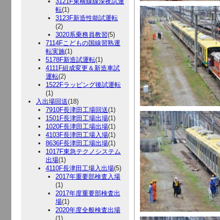
3121F東横線線深夜試運
転
(1)
3123F新造性能試運転
(2)
3020系乗務員教習
(5)
7114Fこどもの国線習熟運
転実施
(1)
5178F新造試運転
(1)
4111F組成変更＆新造車試
運転
(2)
1522Fラッピング後試運転
(1)
入出場回送
(18)
7910F長津田工場回送
(1)
1501F長津田工場出場
(1)
1020F長津田工場出場
(1)
4103F長津田工場入場
(1)
8636F長津田工場出場
(1)
1017F東急テクノシステム
出場
(1)
4110F長津田工場入出場
(5)
2017年重要部検査入場
(1)
2017年度重要部検査出
場
(1)
2020年度全般検査出場
(1)