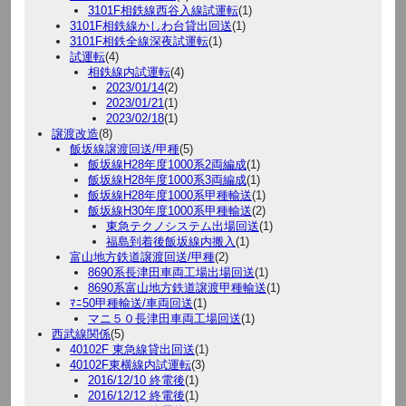
3101F相鉄線西谷入線試運転
(1)
3101F相鉄線かしわ台貸出回送
(1)
3101F相鉄全線深夜試運転
(1)
試運転
(4)
相鉄線内試運転
(4)
2023/01/14
(2)
2023/01/21
(1)
2023/02/18
(1)
譲渡改造
(8)
飯坂線譲渡回送/甲種
(5)
飯坂線H28年度1000系2両編成
(1)
飯坂線H28年度1000系3両編成
(1)
飯坂線H28年度1000系甲種輸送
(1)
飯坂線H30年度1000系甲種輸送
(2)
東急テクノシステム出場回送
(1)
福島到着後飯坂線内搬入
(1)
富山地方鉄道譲渡回送/甲種
(2)
8690系長津田車両工場出場回送
(1)
8690系富山地方鉄道譲渡甲種輸送
(1)
ﾏﾆ50甲種輸送/車両回送
(1)
マニ５０長津田車両工場回送
(1)
西武線関係
(5)
40102F 東急線貸出回送
(1)
40102F東横線内試運転
(3)
2016/12/10 終電後
(1)
2016/12/12 終電後
(1)