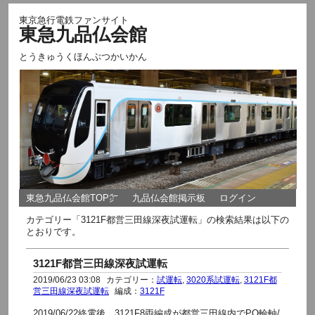
東京急行電鉄ファンサイト
東急九品仏会館
とうきゅうくほんぶつかいかん
東急九品仏会館TOP㌻
九品仏会館掲示板
ログイン
カテゴリー「3121F都営三田線深夜試運転」の検索結果は以下の
とおりです。
3121F都営三田線深夜試運転
2019/06/23 03:08
カテゴリー：
試運転
,
3020系試運転
,
3121F都
営三田線深夜試運転
編成：
3121F
2019/06/22終電後 3121F8両編成が都営三田線内でPQ輪軸/