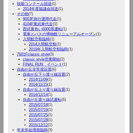
技能コンクール回送
(1)
2014年度協議会回送
(1)
その他
(7)
9003F急行運用代走
(1)
4104F東武車代走
(1)
西武黄色い6000系運転
(1)
電車とバスの博物館リニューアルオープン
(1)
入間航空祭臨時
(1)
2014入間航空祭
(1)
2019年入間航空祭臨時
(1)
7601Fclassic style
(3)
classic style営業開始
(2)
FINAL RUN イベント
(1)
自由が丘非常渡設置
(6)
自由が丘下り渡り線設置
(2)
2014/11/09
(1)
2014/11/23
(1)
自由が丘上り渡り線設置
(1)
2014/12/14
(1)
自由が丘渡り線試運転
(5)
2015/07/18
(1)
2015/07/19
(1)
2015/07/25
(1)
2015/07/28
(1)
2015/12/12
(1)
年末年始増発臨時
(3)