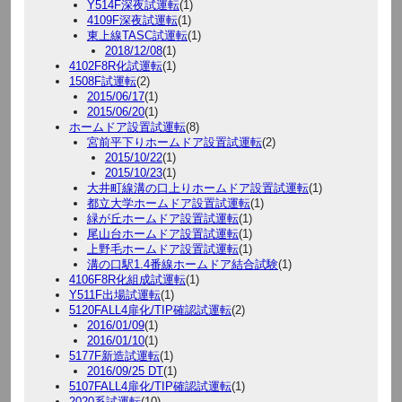
Y514F深夜試運転
(1)
4109F深夜試運転
(1)
東上線TASC試運転
(1)
2018/12/08
(1)
4102F8R化試運転
(1)
1508F試運転
(2)
2015/06/17
(1)
2015/06/20
(1)
ホームドア設置試運転
(8)
宮前平下りホームドア設置試運転
(2)
2015/10/22
(1)
2015/10/23
(1)
大井町線溝の口上りホームドア設置試運転
(1)
都立大学ホームドア設置試運転
(1)
緑が丘ホームドア設置試運転
(1)
尾山台ホームドア設置試運転
(1)
上野毛ホームドア設置試運転
(1)
溝の口駅1.4番線ホームドア結合試験
(1)
4106F8R化組成試運転
(1)
Y511F出場試運転
(1)
5120FALL4扉化/TIP確認試運転
(2)
2016/01/09
(1)
2016/01/10
(1)
5177F新造試運転
(1)
2016/09/25 DT
(1)
5107FALL4扉化/TIP確認試運転
(1)
2020系試運転
(10)