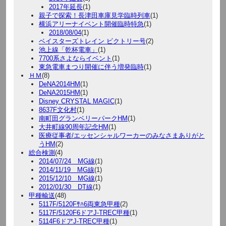
2017年延長
(1)
親子で探索！長津田車庫見学臨時列車
(1)
横浜アリーナイベント開催臨時特急
(1)
2018/08/04
(1)
ベイスターズトレイン ビクトリー号
(2)
池上線「乾杯電車」
(1)
7700系さよならイベント
(1)
東急電車まつり開催に伴う増発臨時
(1)
ＨＭ
(8)
DeNA2014HM
(1)
DeNA2015HM
(1)
Disney CRYSTAL MAGIC
(1)
8637F文化村
(1)
南町田グランベリーパークHM
(1)
大井町線90周年記念HM
(1)
医療従事者/エッセンシャルワーカーのみなさまありがと
うHM
(2)
総合検測
(4)
2014/07/24 MG線
(1)
2014/11/19 MG線
(1)
2015/12/10 MG線
(1)
2012/01/30 DT線
(1)
甲種輸送
(48)
5117F/5120Fｻﾊ6両東急甲種
(2)
5117F/5120F6ドアJ-TREC甲種
(1)
5114F6ドアJ-TREC甲種
(1)