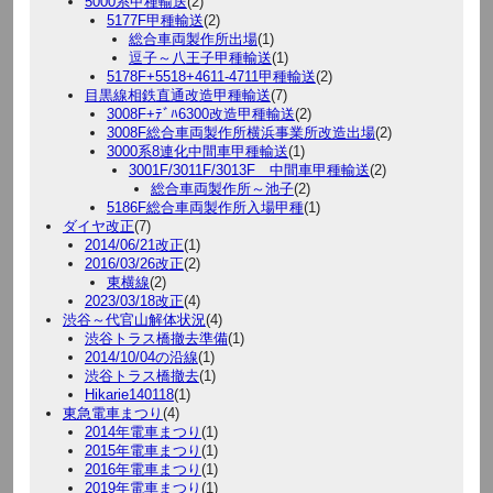
5000系甲種輸送
(2)
5177F甲種輸送
(2)
総合車両製作所出場
(1)
逗子～八王子甲種輸送
(1)
5178F+5518+4611-4711甲種輸送
(2)
目黒線相鉄直通改造甲種輸送
(7)
3008F+ﾃﾞﾊ6300改造甲種輸送
(2)
3008F総合車両製作所横浜事業所改造出場
(2)
3000系8連化中間車甲種輸送
(1)
3001F/3011F/3013F 中間車甲種輸送
(2)
総合車両製作所～池子
(2)
5186F総合車両製作所入場甲種
(1)
ダイヤ改正
(7)
2014/06/21改正
(1)
2016/03/26改正
(2)
東横線
(2)
2023/03/18改正
(4)
渋谷～代官山解体状況
(4)
渋谷トラス橋撤去準備
(1)
2014/10/04の沿線
(1)
渋谷トラス橋撤去
(1)
Hikarie140118
(1)
東急電車まつり
(4)
2014年電車まつり
(1)
2015年電車まつり
(1)
2016年電車まつり
(1)
2019年電車まつり
(1)