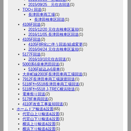
2015/09/25 元住吉回送
(1)
TOQ-i 回送
(1)
長津田車両工場
(1)
長津田検車区回送
(1)
4106F回送
(2)
2015/12/20 元住吉検車区返却
(1)
2016/11/05 長津田検車区回送
(1)
4105F回送
(2)
4105F8R化に伴う回送/組成変更
(1)
2016/04/24 元住吉検車区返却
(1)
5177F回送
(1)
2016/10/10元住吉回送
(1)
5000系6扉車恩田回送
(1)
5106F組込み6扉車
(1)
大井町線2003F長津田車両工場回送
(1)
7912F長津田車両工場譲渡回送
(1)
5118Fｻﾊ5518長津田車両工場回送
(1)
5118Fｻﾊ5518 J-TREC横浜陸送
(1)
電車祭り回送
(2)
5178F車両回送
(2)
4110F改造工事返却回送
(1)
ホームドア輸送&設置
(65)
代官山上り輸送&設置
(1)
代官山下り輸送&設置
(1)
横浜上り輸送&設置
(1)
横浜下り輸送&設置
(1)