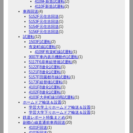
4109F新造試運転
(2)
4110F新造試運転
(2)
車両回送
(4)
5152F元住吉回送
(1)
5153F元住吉回送
(1)
5154F元住吉回送
(1)
5156F元住吉回送
(1)
試運転
(12)
1503F試運転
(2)
有楽町線試運転
(1)
4109F有楽町線試運転
(1)
9007F車内表示機動作試運転
(1)
5117F6扉車組替後試運転
(0)
5122F8連化試運転
(1)
5121F8連化試運転
(1)
5157F田園都市線試運転
(1)
5173F組替後試運転
(1)
4101F8連化試運転
(1)
4102F8連化試運転
(1)
4103F大井町線10両試運転
(1)
ホームドア輸送＆設置
(2)
学芸大学上りホームドア輸送＆設置
(1)
学芸大学下りホームドア輸送＆設置
(1)
鉄道レポート特集まとめ
(24)
副都心線直通前車両回送
(20)
4101F回送
(1)
4102F回送
(3)