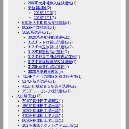
2003F大井町線入線試運転
(1)
乗務員訓練
(2)
2018/11/10
(1)
2018/11/11
(1)
6101F大井町線深夜試運転
(1)
9022F性能試運転
(1)
3020系試運転
(15)
3020系深夜性能試運転
(1)
3121Fメトロ貸出試運転
(2)
3121F埼玉線貸出試運転
(2)
3122F新造性能試運転
(1)
3121F都営三田線深夜試運転
(1)
3121F東横線線深夜試運転
(1)
3123F新造性能試運転
(2)
3020系乗務員教習
(5)
7114Fこどもの国線習熟運転実施
(1)
5178F新造試運転
(1)
4111F組成変更＆新造車試運転
(2)
1522Fラッピング後試運転
(1)
入出場回送
(18)
7910F長津田工場回送
(1)
1501F長津田工場出場
(1)
1020F長津田工場出場
(1)
4103F長津田工場入場
(1)
8636F長津田工場出場
(1)
1017F東急テクノシステム出場
(1)