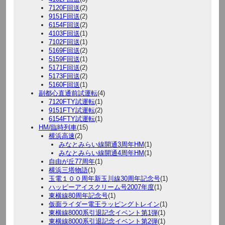
7120F回送
(2)
9151F回送
(2)
6154F回送
(2)
4103F回送
(1)
7102F回送
(1)
5169F回送
(2)
5159F回送
(1)
5171F回送
(2)
5173F回送
(2)
5160F回送
(1)
副都心直通前試運転
(4)
7120FTY試運転
(1)
9151FTY試運転
(2)
6154FTY試運転
(1)
HM/臨時列車
(15)
横浜高速
(2)
みなとみらい線開通3周年HM
(1)
みなとみらい線開通4周年HM
(1)
自由が丘77周年
(1)
横浜三塔物語
(1)
玉電１００周年新玉川線30周年記念号
(1)
ハッピーアイスクリーム号2007年度
(1)
東横線80周年記念号
(1)
仮面ライダー電王ラッピングトレイン
(1)
東横線8000系引退記念イベント第1弾
(1)
東横線8000系引退記念イベント第2弾
(1)