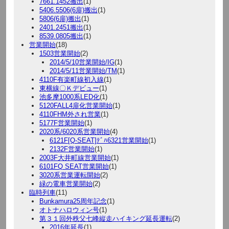
7661.1452搬出
(1)
5406.5506(6扉)搬出
(1)
5806(6扉)搬出
(1)
2401.2451搬出
(1)
8539.0805搬出
(1)
営業開始
(18)
1503営業開始
(2)
2014/5/10営業開始/IG
(1)
2014/5/11営業開始/TM
(1)
4110F有楽町線初入線
(1)
東横線〇Ｋデビュー
(1)
池多摩1000系LED化
(1)
5120FALL4扉化営業開始
(1)
4110FHM外され営業
(1)
5177F営業開始
(1)
2020系/6020系営業開始
(4)
6121F[Q-SEAT]ﾃﾞﾊ6321営業開始
(1)
2132F営業開始
(1)
2003F大井町線営業開始
(1)
6101FQ SEAT営業開始
(1)
3020系営業運転開始
(2)
緑の電車営業開始
(2)
臨時列車
(11)
Bunkamura25周年記念
(1)
オトナハロウィン号
(1)
第３１回外秩父七峰縦走ハイキング延長運転
(2)
2016年延長
(1)