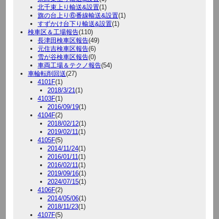
北千束上り輸送&設置
(1)
旗の台上り⑥番線輸送&設置
(1)
すずかけ台下り輸送&設置
(1)
検車区＆工場報告
(110)
長津田検車区報告
(49)
元住吉検車区報告
(6)
雪が谷検車区報告
(0)
車両工場＆テクノ報告
(54)
車輪転削回送
(27)
4101F
(1)
2018/3/21
(1)
4103F
(1)
2016/09/19
(1)
4104F
(2)
2018/02/12
(1)
2019/02/11
(1)
4105F
(5)
2014/11/24
(1)
2016/01/11
(1)
2016/02/11
(1)
2019/09/16
(1)
2024/07/15
(1)
4106F
(2)
2014/05/06
(1)
2018/11/23
(1)
4107F
(5)