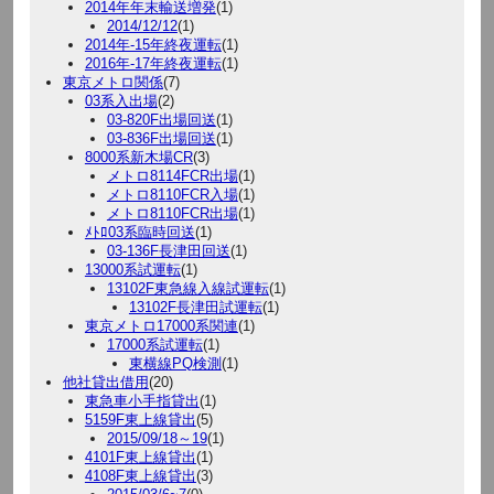
2014年年末輸送増発
(1)
2014/12/12
(1)
2014年-15年終夜運転
(1)
2016年-17年終夜運転
(1)
東京メトロ関係
(7)
03系入出場
(2)
03-820F出場回送
(1)
03-836F出場回送
(1)
8000系新木場CR
(3)
メトロ8114FCR出場
(1)
メトロ8110FCR入場
(1)
メトロ8110FCR出場
(1)
ﾒﾄﾛ03系臨時回送
(1)
03-136F長津田回送
(1)
13000系試運転
(1)
13102F東急線入線試運転
(1)
13102F長津田試運転
(1)
東京メトロ17000系関連
(1)
17000系試運転
(1)
東横線PQ検測
(1)
他社貸出借用
(20)
東急車小手指貸出
(1)
5159F東上線貸出
(5)
2015/09/18～19
(1)
4101F東上線貸出
(1)
4108F東上線貸出
(3)