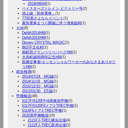
2018/08/04
(1)
ベイスターズトレイン ビクトリー号
(2)
池上線「乾杯電車」
(1)
7700系さよならイベント
(1)
東急電車まつり開催に伴う増発臨時
(1)
ＨＭ
(8)
DeNA2014HM
(1)
DeNA2015HM
(1)
Disney CRYSTAL MAGIC
(1)
8637F文化村
(1)
南町田グランベリーパークHM
(1)
大井町線90周年記念HM
(1)
医療従事者/エッセンシャルワーカーのみなさまありがと
うHM
(2)
総合検測
(4)
2014/07/24 MG線
(1)
2014/11/19 MG線
(1)
2015/12/10 MG線
(1)
2012/01/30 DT線
(1)
甲種輸送
(48)
5117F/5120Fｻﾊ6両東急甲種
(2)
5117F/5120F6ドアJ-TREC甲種
(1)
5114F6ドアJ-TREC甲種
(1)
2020系甲種輸送
(18)
2121FJ-TREC横浜出場
(4)
2122FJ-TREC新津出場
(2)