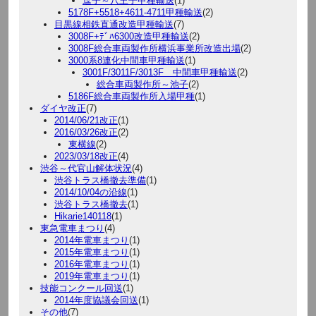
逗子～八王子甲種輸送
(1)
5178F+5518+4611-4711甲種輸送
(2)
目黒線相鉄直通改造甲種輸送
(7)
3008F+ﾃﾞﾊ6300改造甲種輸送
(2)
3008F総合車両製作所横浜事業所改造出場
(2)
3000系8連化中間車甲種輸送
(1)
3001F/3011F/3013F 中間車甲種輸送
(2)
総合車両製作所～池子
(2)
5186F総合車両製作所入場甲種
(1)
ダイヤ改正
(7)
2014/06/21改正
(1)
2016/03/26改正
(2)
東横線
(2)
2023/03/18改正
(4)
渋谷～代官山解体状況
(4)
渋谷トラス橋撤去準備
(1)
2014/10/04の沿線
(1)
渋谷トラス橋撤去
(1)
Hikarie140118
(1)
東急電車まつり
(4)
2014年電車まつり
(1)
2015年電車まつり
(1)
2016年電車まつり
(1)
2019年電車まつり
(1)
技能コンクール回送
(1)
2014年度協議会回送
(1)
その他
(7)