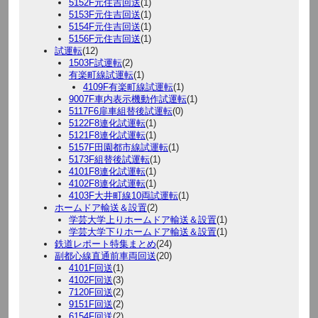
5152F元住吉回送
(1)
5153F元住吉回送
(1)
5154F元住吉回送
(1)
5156F元住吉回送
(1)
試運転
(12)
1503F試運転
(2)
有楽町線試運転
(1)
4109F有楽町線試運転
(1)
9007F車内表示機動作試運転
(1)
5117F6扉車組替後試運転
(0)
5122F8連化試運転
(1)
5121F8連化試運転
(1)
5157F田園都市線試運転
(1)
5173F組替後試運転
(1)
4101F8連化試運転
(1)
4102F8連化試運転
(1)
4103F大井町線10両試運転
(1)
ホームドア輸送＆設置
(2)
学芸大学上りホームドア輸送＆設置
(1)
学芸大学下りホームドア輸送＆設置
(1)
鉄道レポート特集まとめ
(24)
副都心線直通前車両回送
(20)
4101F回送
(1)
4102F回送
(3)
7120F回送
(2)
9151F回送
(2)
6154F回送
(2)