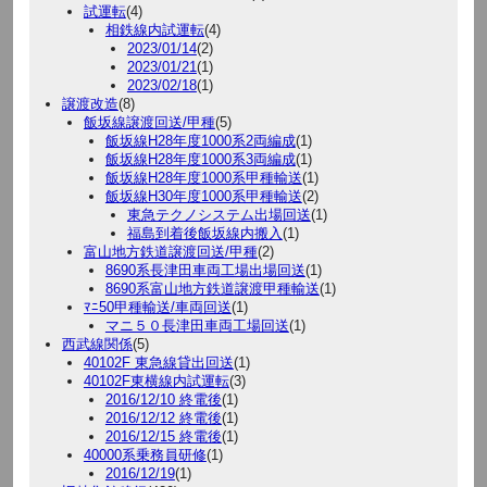
試運転
(4)
相鉄線内試運転
(4)
2023/01/14
(2)
2023/01/21
(1)
2023/02/18
(1)
譲渡改造
(8)
飯坂線譲渡回送/甲種
(5)
飯坂線H28年度1000系2両編成
(1)
飯坂線H28年度1000系3両編成
(1)
飯坂線H28年度1000系甲種輸送
(1)
飯坂線H30年度1000系甲種輸送
(2)
東急テクノシステム出場回送
(1)
福島到着後飯坂線内搬入
(1)
富山地方鉄道譲渡回送/甲種
(2)
8690系長津田車両工場出場回送
(1)
8690系富山地方鉄道譲渡甲種輸送
(1)
ﾏﾆ50甲種輸送/車両回送
(1)
マニ５０長津田車両工場回送
(1)
西武線関係
(5)
40102F 東急線貸出回送
(1)
40102F東横線内試運転
(3)
2016/12/10 終電後
(1)
2016/12/12 終電後
(1)
2016/12/15 終電後
(1)
40000系乗務員研修
(1)
2016/12/19
(1)