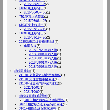
2015/03/21~22
(2)
4106F東上線貸出
(1)
2015/06/05～06
(1)
Y514F東上線貸出
(1)
2015/06/06～07
(1)
4103F東上線貸出
(1)
2015/07/17～19
(1)
4109F東上線貸出
(2)
2015/09/19～20
(2)
2020系東武線乗務員訓練
(4)
車両入換
(5)
2018/07/29車両入換
(1)
2018/08/04車両入換
(1)
2018/08/18車両入換
(1)
2018/09/01車両入換
(1)
2018/09/08車両入換
(1)
相鉄開業前
(11)
21101F東急電鉄貸出甲種輸送
(1)
21101F元住吉検車区回送
(1)
21101F目黒線内深夜試運転
(2)
2021/10/02
(1)
2021/10/09
(1)
相鉄線直通前試運転
(1)
3101F相鉄線西谷入線試運転
(1)
3101F相鉄線かしわ台貸出回送
(1)
3101F相鉄全線深夜試運転
(1)