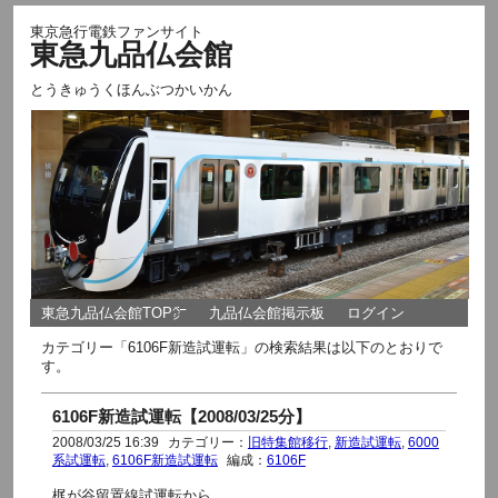
東京急行電鉄ファンサイト
東急九品仏会館
とうきゅうくほんぶつかいかん
東急九品仏会館TOP㌻
九品仏会館掲示板
ログイン
カテゴリー「6106F新造試運転」の検索結果は以下のとおりで
す。
6106F新造試運転【2008/03/25分】
2008/03/25 16:39
カテゴリー：
旧特集館移行
,
新造試運転
,
6000
系試運転
,
6106F新造試運転
編成：
6106F
梶が谷留置線試運転から