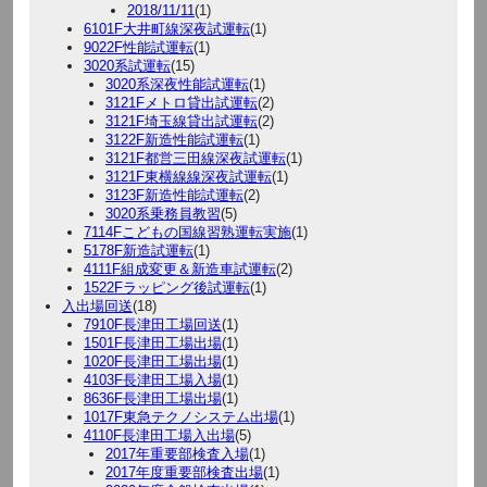
2018/11/11
(1)
6101F大井町線深夜試運転
(1)
9022F性能試運転
(1)
3020系試運転
(15)
3020系深夜性能試運転
(1)
3121Fメトロ貸出試運転
(2)
3121F埼玉線貸出試運転
(2)
3122F新造性能試運転
(1)
3121F都営三田線深夜試運転
(1)
3121F東横線線深夜試運転
(1)
3123F新造性能試運転
(2)
3020系乗務員教習
(5)
7114Fこどもの国線習熟運転実施
(1)
5178F新造試運転
(1)
4111F組成変更＆新造車試運転
(2)
1522Fラッピング後試運転
(1)
入出場回送
(18)
7910F長津田工場回送
(1)
1501F長津田工場出場
(1)
1020F長津田工場出場
(1)
4103F長津田工場入場
(1)
8636F長津田工場出場
(1)
1017F東急テクノシステム出場
(1)
4110F長津田工場入出場
(5)
2017年重要部検査入場
(1)
2017年度重要部検査出場
(1)