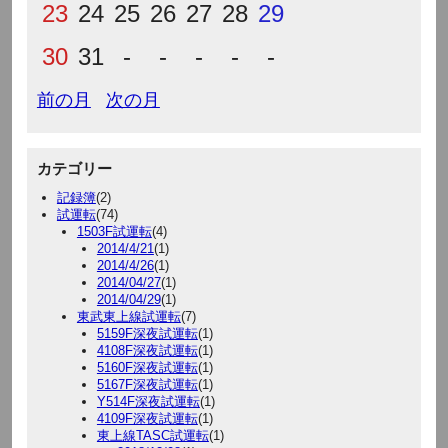
23
24
25
26
27
28
29
30
31
-
-
-
-
-
前の月
次の月
カテゴリー
記録簿
(2)
試運転
(74)
1503F試運転
(4)
2014/4/21
(1)
2014/4/26
(1)
2014/04/27
(1)
2014/04/29
(1)
東武東上線試運転
(7)
5159F深夜試運転
(1)
4108F深夜試運転
(1)
5160F深夜試運転
(1)
5167F深夜試運転
(1)
Y514F深夜試運転
(1)
4109F深夜試運転
(1)
東上線TASC試運転
(1)