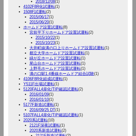
2018/12/08
(1)
4102F8R化試運転
(1)
1508F試運転
(2)
2015/06/17
(1)
2015/06/20
(1)
ホームドア設置試運転
(8)
宮前平下りホームドア設置試運転
(2)
2015/10/22
(1)
2015/10/23
(1)
大井町線溝の口上りホームドア設置試運転
(1)
都立大学ホームドア設置試運転
(1)
緑が丘ホームドア設置試運転
(1)
尾山台ホームドア設置試運転
(1)
上野毛ホームドア設置試運転
(1)
溝の口駅1.4番線ホームドア結合試験
(1)
4106F8R化組成試運転
(1)
Y511F出場試運転
(1)
5120FALL4扉化/TIP確認試運転
(2)
2016/01/09
(1)
2016/01/10
(1)
5177F新造試運転
(1)
2016/09/25 DT
(1)
5107FALL4扉化/TIP確認試運転
(1)
2020系試運転
(10)
2121F深夜試運転
(1)
2020系新造試運転
(2)
2121F新造試運転
(2)