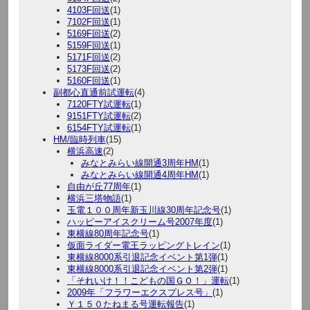
4103F回送
(1)
7102F回送
(1)
5169F回送
(2)
5159F回送
(1)
5171F回送
(2)
5173F回送
(2)
5160F回送
(1)
副都心直通前試運転
(4)
7120FTY試運転
(1)
9151FTY試運転
(2)
6154FTY試運転
(1)
HM/臨時列車
(15)
横浜高速
(2)
みなとみらい線開通3周年HM
(1)
みなとみらい線開通4周年HM
(1)
自由が丘77周年
(1)
横浜三塔物語
(1)
玉電１００周年新玉川線30周年記念号
(1)
ハッピーアイスクリーム号2007年度
(1)
東横線80周年記念号
(1)
仮面ライダー電王ラッピングトレイン
(1)
東横線8000系引退記念イベント第1弾
(1)
東横線8000系引退記念イベント第2弾
(1)
「それいけ！！こどもの国ＧＯ！」運転
(1)
2009年「フラワーエクスプレス号」
(1)
Ｙ１５０たねまる号運転報告
(1)