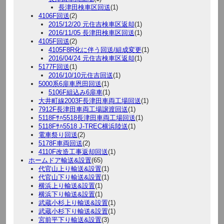
長津田検車区回送
(1)
4106F回送
(2)
2015/12/20 元住吉検車区返却
(1)
2016/11/05 長津田検車区回送
(1)
4105F回送
(2)
4105F8R化に伴う回送/組成変更
(1)
2016/04/24 元住吉検車区返却
(1)
5177F回送
(1)
2016/10/10元住吉回送
(1)
5000系6扉車恩田回送
(1)
5106F組込み6扉車
(1)
大井町線2003F長津田車両工場回送
(1)
7912F長津田車両工場譲渡回送
(1)
5118Fｻﾊ5518長津田車両工場回送
(1)
5118Fｻﾊ5518 J-TREC横浜陸送
(1)
電車祭り回送
(2)
5178F車両回送
(2)
4110F改造工事返却回送
(1)
ホームドア輸送&設置
(65)
代官山上り輸送&設置
(1)
代官山下り輸送&設置
(1)
横浜上り輸送&設置
(1)
横浜下り輸送&設置
(1)
武蔵小杉上り輸送&設置
(1)
武蔵小杉下り輸送&設置
(1)
宮前平下り輸送&設置
(3)