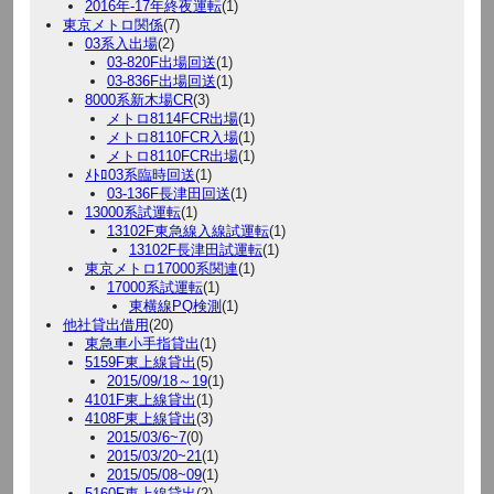
2016年-17年終夜運転
(1)
東京メトロ関係
(7)
03系入出場
(2)
03-820F出場回送
(1)
03-836F出場回送
(1)
8000系新木場CR
(3)
メトロ8114FCR出場
(1)
メトロ8110FCR入場
(1)
メトロ8110FCR出場
(1)
ﾒﾄﾛ03系臨時回送
(1)
03-136F長津田回送
(1)
13000系試運転
(1)
13102F東急線入線試運転
(1)
13102F長津田試運転
(1)
東京メトロ17000系関連
(1)
17000系試運転
(1)
東横線PQ検測
(1)
他社貸出借用
(20)
東急車小手指貸出
(1)
5159F東上線貸出
(5)
2015/09/18～19
(1)
4101F東上線貸出
(1)
4108F東上線貸出
(3)
2015/03/6~7
(0)
2015/03/20~21
(1)
2015/05/08~09
(1)
5160F東上線貸出
(2)