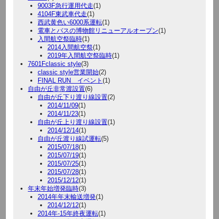
9003F急行運用代走
(1)
4104F東武車代走
(1)
西武黄色い6000系運転
(1)
電車とバスの博物館リニューアルオープン
(1)
入間航空祭臨時
(1)
2014入間航空祭
(1)
2019年入間航空祭臨時
(1)
7601Fclassic style
(3)
classic style営業開始
(2)
FINAL RUN イベント
(1)
自由が丘非常渡設置
(6)
自由が丘下り渡り線設置
(2)
2014/11/09
(1)
2014/11/23
(1)
自由が丘上り渡り線設置
(1)
2014/12/14
(1)
自由が丘渡り線試運転
(5)
2015/07/18
(1)
2015/07/19
(1)
2015/07/25
(1)
2015/07/28
(1)
2015/12/12
(1)
年末年始増発臨時
(3)
2014年年末輸送増発
(1)
2014/12/12
(1)
2014年-15年終夜運転
(1)