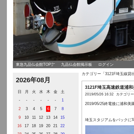
東急九品仏会館TOP㌻
九品仏会館掲示板
ログイン
カテゴリー「3121F埼玉線
2026年08月
3121F埼玉高速鉄道浦
日
月
火
水
木
金
土
2019/05/26 16:32
カテゴリ
-
-
-
-
-
-
1
2019/05/25終電後に浦
2
3
4
5
6
7
8
9
10
11
12
13
14
15
埼玉スタジアムをバックに写
16
17
18
19
20
21
22