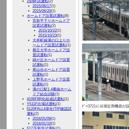
1508F試運転
(2)
2015/06/17
(1)
2015/06/20
(1)
ホームドア設置試運転
(8)
宮前平下りホームドア
設置試運転
(2)
2015/10/22
(1)
2015/10/23
(1)
大井町線溝の口上りホ
ームドア設置試運転
(1)
都立大学ホームドア設
置試運転
(1)
緑が丘ホームドア設置
試運転
(1)
尾山台ホームドア設置
試運転
(1)
上野毛ホームドア設置
試運転
(1)
溝の口駅1.4番線ホーム
ドア結合試験
(1)
4106F8R化組成試運転
(1)
Y511F出場試運転
(1)
ﾃﾞﾊ3721には測定用機器が
5120FALL4扉化/TIP確認試
運転
(2)
2016/01/09
(1)
2016/01/10
(1)
5177F新造試運転
(1)