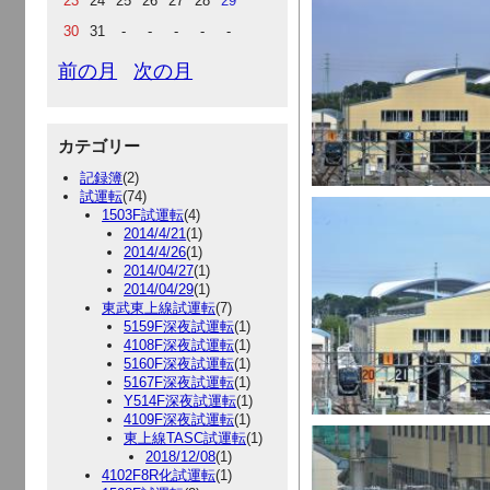
23
24
25
26
27
28
29
30
31
-
-
-
-
-
前の月
次の月
カテゴリー
記録簿
(2)
試運転
(74)
1503F試運転
(4)
2014/4/21
(1)
2014/4/26
(1)
2014/04/27
(1)
2014/04/29
(1)
東武東上線試運転
(7)
5159F深夜試運転
(1)
4108F深夜試運転
(1)
5160F深夜試運転
(1)
5167F深夜試運転
(1)
Y514F深夜試運転
(1)
4109F深夜試運転
(1)
東上線TASC試運転
(1)
2018/12/08
(1)
4102F8R化試運転
(1)