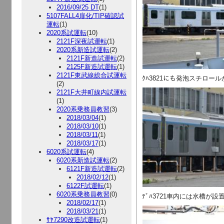
2016/09/25 DT
(1)
5107FALL4扉化/TIP確認試
運転
(1)
2020系試運転
(10)
2121F深夜試運転
(1)
2020系新造試運転
(2)
2121F新造試運転
(2)
2125F新造試運転
(1)
2121F東武線総合試運転
ｸﾊ3821にも発泡スチロー
(2)
2121F大井町線内試運転
(1)
2020系乗務員教習
(3)
2018/03/04
(1)
2018/03/10
(1)
2018/03/11
(1)
2018/03/17
(1)
6020系試運転
(4)
6020系新造試運転
(2)
6121F新造試運転
(2)
2018/02/12
(1)
6122F試運転
(1)
6020系乗務員教習
(0)
ﾃﾞﾊ3721車内には水槽が
2018/02/17
(1)
2018/03/21
(1)
ｻﾔ7290改造試運転
(1)