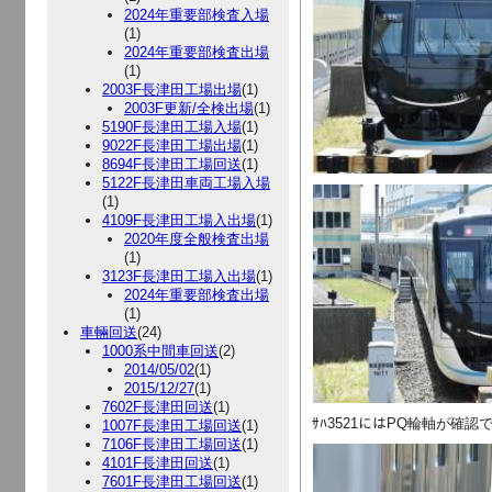
2024年重要部検査入場
(1)
2024年重要部検査出場
(1)
2003F長津田工場出場
(1)
2003F更新/全検出場
(1)
5190F長津田工場入場
(1)
9022F長津田工場出場
(1)
8694F長津田工場回送
(1)
5122F長津田車両工場入場
(1)
4109F長津田工場入出場
(1)
2020年度全般検査出場
(1)
3123F長津田工場入出場
(1)
2024年重要部検査出場
(1)
車輛回送
(24)
1000系中間車回送
(2)
2014/05/02
(1)
2015/12/27
(1)
7602F長津田回送
(1)
ｻﾊ3521にはPQ輪軸が確認
1007F長津田工場回送
(1)
7106F長津田工場回送
(1)
4101F長津田回送
(1)
7601F長津田工場回送
(1)