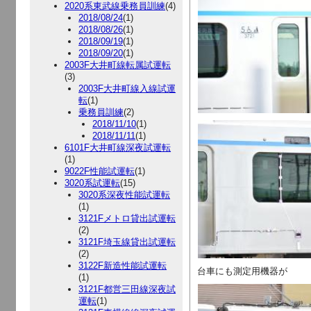
2020系東武線乗務員訓練
(4)
2018/08/24
(1)
2018/08/26
(1)
2018/09/19
(1)
2018/09/20
(1)
2003F大井町線転属試運転
(3)
2003F大井町線入線試運
転
(1)
乗務員訓練
(2)
2018/11/10
(1)
2018/11/11
(1)
6101F大井町線深夜試運転
(1)
9022F性能試運転
(1)
3020系試運転
(15)
3020系深夜性能試運転
(1)
3121Fメトロ貸出試運転
(2)
3121F埼玉線貸出試運転
(2)
3122F新造性能試運転
台車にも測定用機器が
(1)
3121F都営三田線深夜試
運転
(1)