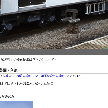
貸出試運転」の検索結果は以下のとおりです。
和美園へ入線
ー：
試運転
,
3020系試運転
,
3121F埼玉線貸出試運転
タグ：
3121F
和美園まで回送された3121Fは端っこに留置
る3020系