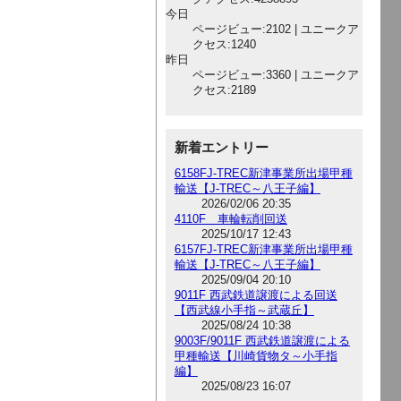
今日
ページビュー:2102 | ユニークア
クセス:1240
昨日
ページビュー:3360 | ユニークア
クセス:2189
新着エントリー
6158FJ-TREC新津事業所出場甲種
輸送【J-TREC～八王子編】
2026/02/06 20:35
4110F 車輪転削回送
2025/10/17 12:43
6157FJ-TREC新津事業所出場甲種
輸送【J-TREC～八王子編】
2025/09/04 20:10
9011F 西武鉄道譲渡による回送
【西武線小手指～武蔵丘】
2025/08/24 10:38
9003F/9011F 西武鉄道譲渡による
甲種輸送【川崎貨物タ～小手指
編】
2025/08/23 16:07