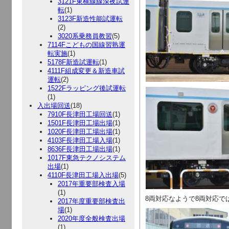
3121F東横線線深夜試運
転
(1)
3123F新造性能試運転
(2)
3020系乗務員教習
(5)
7114Fこどもの国線習熟運
転実施
(1)
5178F新造試運転
(1)
4111F組成変更＆新造車試
運転
(2)
1522Fラッピング後試運転
(1)
入出場回送
(18)
7910F長津田工場回送
(1)
1501F長津田工場出場
(1)
1020F長津田工場出場
(1)
4103F長津田工場入場
(1)
8636F長津田工場出場
(1)
1017F東急テクノシステム
出場
(1)
4110F長津田工場入出場
(5)
2017年重要部検査入場
(1)
8両対応なようで8両対応で
2017年度重要部検査出
場
(1)
2020年度全般検査出場
(1)