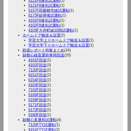
5122F8連化試運転
(1)
5121F8連化試運転
(1)
5157F田園都市線試運転
(1)
5173F組替後試運転
(1)
4101F8連化試運転
(1)
4102F8連化試運転
(1)
4103F大井町線10両試運転
(1)
ホームドア輸送＆設置
(2)
学芸大学上りホームドア輸送＆設置
(1)
学芸大学下りホームドア輸送＆設置
(1)
鉄道レポート特集まとめ
(24)
副都心線直通前車両回送
(20)
4101F回送
(1)
4102F回送
(3)
7120F回送
(2)
9151F回送
(2)
6154F回送
(2)
4103F回送
(1)
7102F回送
(1)
5169F回送
(2)
5159F回送
(1)
5171F回送
(2)
5173F回送
(2)
5160F回送
(1)
副都心直通前試運転
(4)
7120FTY試運転
(1)
9151FTY試運転
(2)