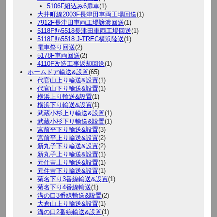
5106F組込み6扉車
(1)
大井町線2003F長津田車両工場回送
(1)
7912F長津田車両工場譲渡回送
(1)
5118Fｻﾊ5518長津田車両工場回送
(1)
5118Fｻﾊ5518 J-TREC横浜陸送
(1)
電車祭り回送
(2)
5178F車両回送
(2)
4110F改造工事返却回送
(1)
ホームドア輸送&設置
(65)
代官山上り輸送&設置
(1)
代官山下り輸送&設置
(1)
横浜上り輸送&設置
(1)
横浜下り輸送&設置
(1)
武蔵小杉上り輸送&設置
(1)
武蔵小杉下り輸送&設置
(1)
宮前平下り輸送&設置
(3)
宮前平上り輸送&設置
(2)
新丸子下り輸送&設置
(2)
新丸子上り輸送&設置
(1)
元住吉上り輸送&設置
(1)
元住吉下り輸送&設置
(1)
菊名下り3番線輸送&設置
(1)
菊名下り4番線輸送
(1)
溝の口3番線輸送&設置
(2)
大倉山上り輸送&設置
(1)
溝の口2番線輸送&設置
(1)