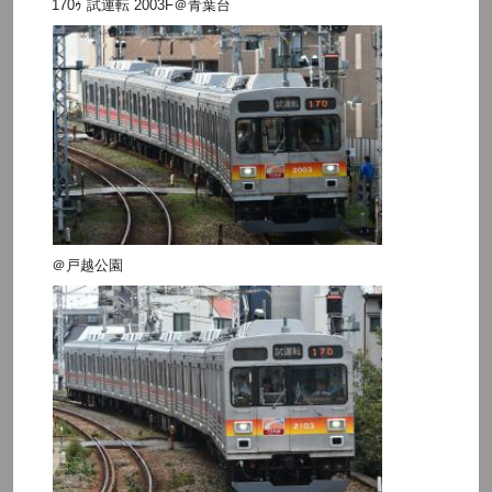
170ｩ 試運転 2003F＠青葉台
＠戸越公園