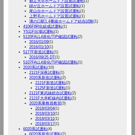
都立大学ホームドア設置試運転
(1)
緑が丘ホームドア設置試運転
(1)
尾山台ホームドア設置試運転
(1)
上野毛ホームドア設置試運転
(1)
溝の口駅1.4番線ホームドア結合試験
(1)
4106F8R化組成試運転
(1)
Y511F出場試運転
(1)
5120FALL4扉化/TIP確認試運転
(2)
2016/01/09
(1)
2016/01/10
(1)
5177F新造試運転
(1)
2016/09/25 DT
(1)
5107FALL4扉化/TIP確認試運転
(1)
2020系試運転
(10)
2121F深夜試運転
(1)
2020系新造試運転
(2)
2121F新造試運転
(2)
2125F新造試運転
(1)
2121F東武線総合試運転
(2)
2121F大井町線内試運転
(1)
2020系乗務員教習
(3)
2018/03/04
(1)
2018/03/10
(1)
2018/03/11
(1)
2018/03/17
(1)
6020系試運転
(4)
6020系新造試運転
(2)