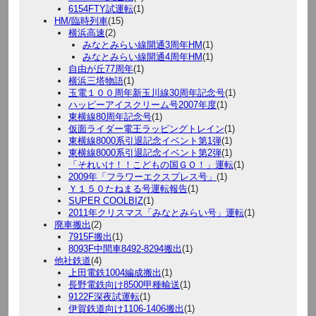
6154FTY試運転
(1)
HM/臨時列車
(15)
横浜高速
(2)
みなとみらい線開通3周年HM
(1)
みなとみらい線開通4周年HM
(1)
自由が丘77周年
(1)
横浜三塔物語
(1)
玉電１００周年新玉川線30周年記念号
(1)
ハッピーアイスクリーム号2007年度
(1)
東横線80周年記念号
(1)
仮面ライダー電王ラッピングトレイン
(1)
東横線8000系引退記念イベント第1弾
(1)
東横線8000系引退記念イベント第2弾
(1)
「それいけ！！こどもの国ＧＯ！」運転
(1)
2009年「フラワーエクスプレス号」
(1)
Ｙ１５０たねまる号運転報告
(1)
SUPER COOLBIZ
(1)
2011年クリスマス「みなとみらい号」運転
(1)
廃車搬出
(2)
7915F搬出
(1)
8093F中間車8492-8294搬出
(1)
他社鉄道
(4)
上田電鉄1004編成搬出
(1)
長野電鉄向け8500甲種輸送
(1)
9122F深夜試運転
(1)
伊賀鉄道向け1106-1406搬出
(1)