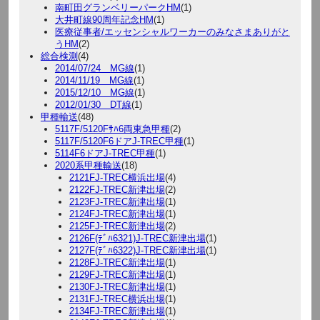
南町田グランベリーパークHM
(1)
大井町線90周年記念HM
(1)
医療従事者/エッセンシャルワーカーのみなさまありがと
うHM
(2)
総合検測
(4)
2014/07/24 MG線
(1)
2014/11/19 MG線
(1)
2015/12/10 MG線
(1)
2012/01/30 DT線
(1)
甲種輸送
(48)
5117F/5120Fｻﾊ6両東急甲種
(2)
5117F/5120F6ドアJ-TREC甲種
(1)
5114F6ドアJ-TREC甲種
(1)
2020系甲種輸送
(18)
2121FJ-TREC横浜出場
(4)
2122FJ-TREC新津出場
(2)
2123FJ-TREC新津出場
(1)
2124FJ-TREC新津出場
(1)
2125FJ-TREC新津出場
(2)
2126F(ﾃﾞﾊ6321)J-TREC新津出場
(1)
2127F(ﾃﾞﾊ6322)J-TREC新津出場
(1)
2128FJ-TREC新津出場
(1)
2129FJ-TREC新津出場
(1)
2130FJ-TREC新津出場
(1)
2131FJ-TREC横浜出場
(1)
2134FJ-TREC新津出場
(1)