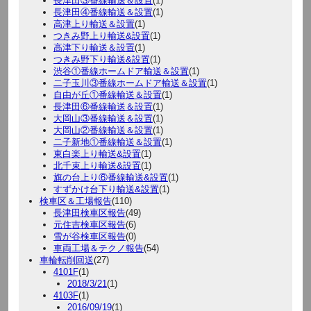
長津田③番線輸送＆設置
(1)
長津田④番線輸送＆設置
(1)
高津上り輸送＆設置
(1)
つきみ野上り輸送&設置
(1)
高津下り輸送＆設置
(1)
つきみ野下り輸送&設置
(1)
渋谷①番線ホームドア輸送＆設置
(1)
二子玉川③番線ホームドア輸送＆設置
(1)
自由が丘①番線輸送＆設置
(1)
長津田⑥番線輸送＆設置
(1)
大岡山③番線輸送＆設置
(1)
大岡山②番線輸送＆設置
(1)
二子新地①番線輸送＆設置
(1)
東白楽上り輸送&設置
(1)
北千束上り輸送&設置
(1)
旗の台上り⑥番線輸送&設置
(1)
すずかけ台下り輸送&設置
(1)
検車区＆工場報告
(110)
長津田検車区報告
(49)
元住吉検車区報告
(6)
雪が谷検車区報告
(0)
車両工場＆テクノ報告
(54)
車輪転削回送
(27)
4101F
(1)
2018/3/21
(1)
4103F
(1)
2016/09/19
(1)