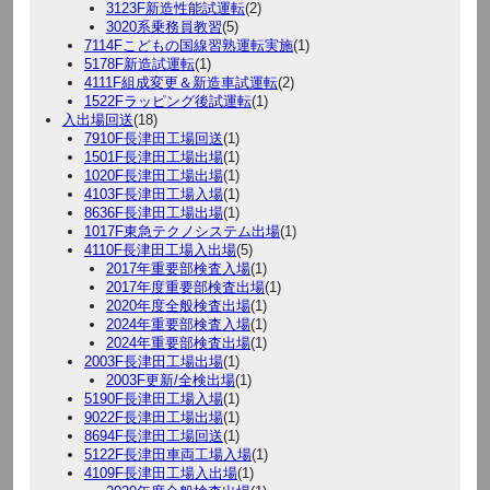
3123F新造性能試運転
(2)
3020系乗務員教習
(5)
7114Fこどもの国線習熟運転実施
(1)
5178F新造試運転
(1)
4111F組成変更＆新造車試運転
(2)
1522Fラッピング後試運転
(1)
入出場回送
(18)
7910F長津田工場回送
(1)
1501F長津田工場出場
(1)
1020F長津田工場出場
(1)
4103F長津田工場入場
(1)
8636F長津田工場出場
(1)
1017F東急テクノシステム出場
(1)
4110F長津田工場入出場
(5)
2017年重要部検査入場
(1)
2017年度重要部検査出場
(1)
2020年度全般検査出場
(1)
2024年重要部検査入場
(1)
2024年重要部検査出場
(1)
2003F長津田工場出場
(1)
2003F更新/全検出場
(1)
5190F長津田工場入場
(1)
9022F長津田工場出場
(1)
8694F長津田工場回送
(1)
5122F長津田車両工場入場
(1)
4109F長津田工場入出場
(1)