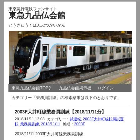
東京急行電鉄ファンサイト
東急九品仏会館
とうきゅうくほんぶつかいかん
東急九品仏会館TOP㌻
九品仏会館掲示板
ログイン
カテゴリー「乗務員訓練」の検索結果は以下のとおりです。
2003F大井町線乗務員訓練【2018/11/11分】
2018/11/11 13:08
カテゴリー：
試運転
,
2003F大井町線転属試運
転
,
乗務員訓練
,
2018/11/11
編成：
2003F
2018/11/11 2003F大井町線乗務員訓練