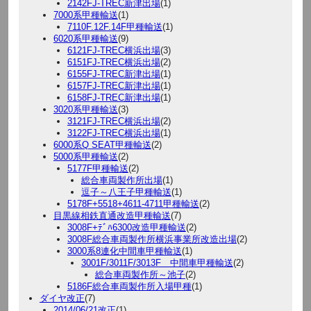
2142FJ-TREC新津出場
(1)
7000系甲種輸送
(1)
7110F.12F.14F甲種輸送
(1)
6020系甲種輸送
(9)
6121FJ-TREC横浜出場
(3)
6151FJ-TREC横浜出場
(2)
6155FJ-TREC新津出場
(1)
6157FJ-TREC新津出場
(1)
6158FJ-TREC新津出場
(1)
3020系甲種輸送
(3)
3121FJ-TREC横浜出場
(2)
3122FJ-TREC横浜出場
(1)
6000系Q SEAT甲種輸送
(2)
5000系甲種輸送
(2)
5177F甲種輸送
(2)
総合車両製作所出場
(1)
逗子～八王子甲種輸送
(1)
5178F+5518+4611-4711甲種輸送
(2)
目黒線相鉄直通改造甲種輸送
(7)
3008F+ﾃﾞﾊ6300改造甲種輸送
(2)
3008F総合車両製作所横浜事業所改造出場
(2)
3000系8連化中間車甲種輸送
(1)
3001F/3011F/3013F 中間車甲種輸送
(2)
総合車両製作所～池子
(2)
5186F総合車両製作所入場甲種
(1)
ダイヤ改正
(7)
2014/06/21改正
(1)