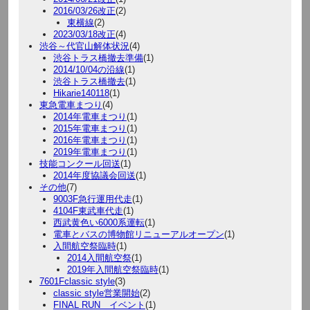
2016/03/26改正
(2)
東横線
(2)
2023/03/18改正
(4)
渋谷～代官山解体状況
(4)
渋谷トラス橋撤去準備
(1)
2014/10/04の沿線
(1)
渋谷トラス橋撤去
(1)
Hikarie140118
(1)
東急電車まつり
(4)
2014年電車まつり
(1)
2015年電車まつり
(1)
2016年電車まつり
(1)
2019年電車まつり
(1)
技能コンクール回送
(1)
2014年度協議会回送
(1)
その他
(7)
9003F急行運用代走
(1)
4104F東武車代走
(1)
西武黄色い6000系運転
(1)
電車とバスの博物館リニューアルオープン
(1)
入間航空祭臨時
(1)
2014入間航空祭
(1)
2019年入間航空祭臨時
(1)
7601Fclassic style
(3)
classic style営業開始
(2)
FINAL RUN イベント
(1)