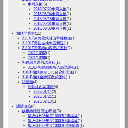
車両入換
(5)
2018/07/29車両入換
(1)
2018/08/04車両入換
(1)
2018/08/18車両入換
(1)
2018/09/01車両入換
(1)
2018/09/08車両入換
(1)
相鉄開業前
(11)
21101F東急電鉄貸出甲種輸送
(1)
21101F元住吉検車区回送
(1)
21101F目黒線内深夜試運転
(2)
2021/10/02
(1)
2021/10/09
(1)
相鉄線直通前試運転
(1)
3101F相鉄線西谷入線試運転
(1)
3101F相鉄線かしわ台貸出回送
(1)
3101F相鉄全線深夜試運転
(1)
試運転
(4)
相鉄線内試運転
(4)
2023/01/14
(2)
2023/01/21
(1)
2023/02/18
(1)
譲渡改造
(8)
飯坂線譲渡回送/甲種
(5)
飯坂線H28年度1000系2両編成
(1)
飯坂線H28年度1000系3両編成
(1)
飯坂線H28年度1000系甲種輸送
(1)