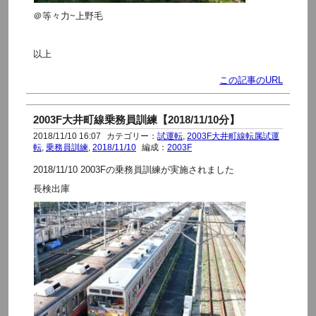
＠等々力~上野毛
以上
この記事のURL
2003F大井町線乗務員訓練【2018/11/10分】
2018/11/10 16:07
カテゴリー：
試運転
,
2003F大井町線転属試運
転
,
乗務員訓練
,
2018/11/10
編成：
2003F
2018/11/10 2003Fの乗務員訓練が実施されました
長検出庫