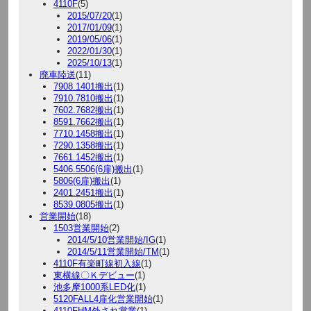
4110F
(5)
2015/07/20
(1)
2017/01/09
(1)
2019/05/06
(1)
2022/01/30
(1)
2025/10/13
(1)
廃車陸送
(11)
7908.1401搬出
(1)
7910.7810搬出
(1)
7602.7682搬出
(1)
8591.7662搬出
(1)
7710.1458搬出
(1)
7290.1358搬出
(1)
7661.1452搬出
(1)
5406.5506(6扉)搬出
(1)
5806(6扉)搬出
(1)
2401.2451搬出
(1)
8539.0805搬出
(1)
営業開始
(18)
1503営業開始
(2)
2014/5/10営業開始/IG
(1)
2014/5/11営業開始/TM
(1)
4110F有楽町線初入線
(1)
東横線〇Ｋデビュー
(1)
池多摩1000系LED化
(1)
5120FALL4扉化営業開始
(1)
4110FHM外され営業
(1)