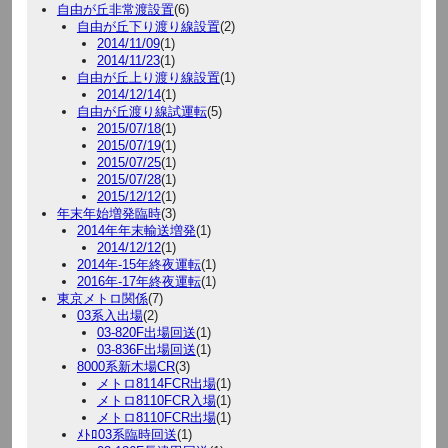
自由が丘非常渡設置
(6)
自由が丘下り渡り線設置
(2)
2014/11/09
(1)
2014/11/23
(1)
自由が丘上り渡り線設置
(1)
2014/12/14
(1)
自由が丘渡り線試運転
(5)
2015/07/18
(1)
2015/07/19
(1)
2015/07/25
(1)
2015/07/28
(1)
2015/12/12
(1)
年末年始増発臨時
(3)
2014年年末輸送増発
(1)
2014/12/12
(1)
2014年-15年終夜運転
(1)
2016年-17年終夜運転
(1)
東京メトロ関係
(7)
03系入出場
(2)
03-820F出場回送
(1)
03-836F出場回送
(1)
8000系新木場CR
(3)
メトロ8114FCR出場
(1)
メトロ8110FCR入場
(1)
メトロ8110FCR出場
(1)
ﾒﾄﾛ03系臨時回送
(1)