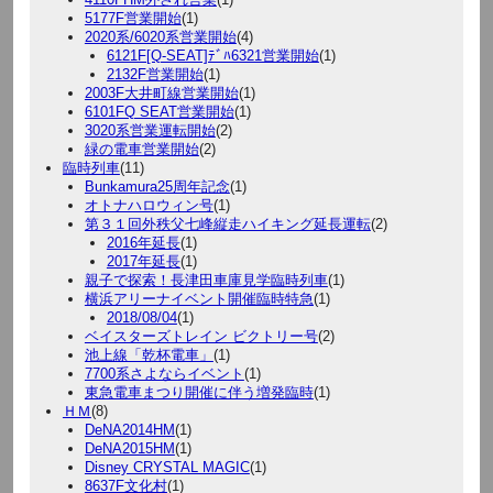
5177F営業開始
(1)
2020系/6020系営業開始
(4)
6121F[Q-SEAT]ﾃﾞﾊ6321営業開始
(1)
2132F営業開始
(1)
2003F大井町線営業開始
(1)
6101FQ SEAT営業開始
(1)
3020系営業運転開始
(2)
緑の電車営業開始
(2)
臨時列車
(11)
Bunkamura25周年記念
(1)
オトナハロウィン号
(1)
第３１回外秩父七峰縦走ハイキング延長運転
(2)
2016年延長
(1)
2017年延長
(1)
親子で探索！長津田車庫見学臨時列車
(1)
横浜アリーナイベント開催臨時特急
(1)
2018/08/04
(1)
ベイスターズトレイン ビクトリー号
(2)
池上線「乾杯電車」
(1)
7700系さよならイベント
(1)
東急電車まつり開催に伴う増発臨時
(1)
ＨＭ
(8)
DeNA2014HM
(1)
DeNA2015HM
(1)
Disney CRYSTAL MAGIC
(1)
8637F文化村
(1)