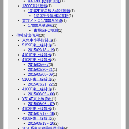
03-136F長津田回送
(1)
13000系試運転
(1)
13102F東急線入線試運転
(1)
13102F長津田試運転
(1)
東京メトロ17000系関連
(1)
17000系試運転
(1)
東横線PQ検測
(1)
他社貸出借用
(20)
東急車小手指貸出
(1)
5159F東上線貸出
(5)
2015/09/18～19
(1)
4101F東上線貸出
(1)
4108F東上線貸出
(3)
2015/03/6~7
(0)
2015/03/20~21
(1)
2015/05/08~09
(1)
5160F東上線貸出
(2)
2015/03/21~22
(2)
4106F東上線貸出
(1)
2015/06/05～06
(1)
Y514F東上線貸出
(1)
2015/06/06～07
(1)
4103F東上線貸出
(1)
2015/07/17～19
(1)
4109F東上線貸出
(2)
2015/09/19～20
(2)
2020系東武線乗務員訓練
(4)