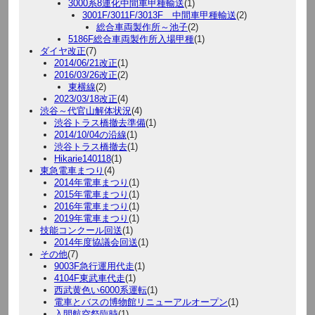
3000系8連化中間車甲種輸送
(1)
3001F/3011F/3013F 中間車甲種輸送
(2)
総合車両製作所～池子
(2)
5186F総合車両製作所入場甲種
(1)
ダイヤ改正
(7)
2014/06/21改正
(1)
2016/03/26改正
(2)
東横線
(2)
2023/03/18改正
(4)
渋谷～代官山解体状況
(4)
渋谷トラス橋撤去準備
(1)
2014/10/04の沿線
(1)
渋谷トラス橋撤去
(1)
Hikarie140118
(1)
東急電車まつり
(4)
2014年電車まつり
(1)
2015年電車まつり
(1)
2016年電車まつり
(1)
2019年電車まつり
(1)
技能コンクール回送
(1)
2014年度協議会回送
(1)
その他
(7)
9003F急行運用代走
(1)
4104F東武車代走
(1)
西武黄色い6000系運転
(1)
電車とバスの博物館リニューアルオープン
(1)
入間航空祭臨時
(1)