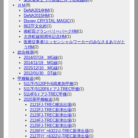
ＨＭ
(8)
DeNA2014HM
(1)
DeNA2015HM
(1)
Disney CRYSTAL MAGIC
(1)
8637F文化村
(1)
南町田グランベリーパークHM
(1)
大井町線90周年記念HM
(1)
医療従事者/エッセンシャルワーカーのみなさまありがと
うHM
(2)
総合検測
(4)
2014/07/24 MG線
(1)
2014/11/19 MG線
(1)
2015/12/10 MG線
(1)
2012/01/30 DT線
(1)
甲種輸送
(48)
5117F/5120Fｻﾊ6両東急甲種
(2)
5117F/5120F6ドアJ-TREC甲種
(1)
5114F6ドアJ-TREC甲種
(1)
2020系甲種輸送
(18)
2121FJ-TREC横浜出場
(4)
2122FJ-TREC新津出場
(2)
2123FJ-TREC新津出場
(1)
2124FJ-TREC新津出場
(1)
2125FJ-TREC新津出場
(2)
2126F(ﾃﾞﾊ6321)J-TREC新津出場
(1)
2127F(ﾃﾞﾊ6322)J-TREC新津出場
(1)