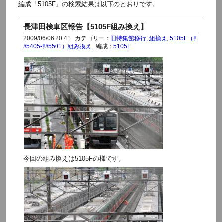
編成「5105F」の検索結果は以下のとおりです。
長津田検車区報告【5105F組み換え】
2009/06/06 20:41
カテゴリー：
旧特集館移行
,
組換え
,
5105F（ｻ
ﾊ5405-ｻﾊ5501）組み換え
編成：
5105F
今回の組み換えは5105Fの様です。