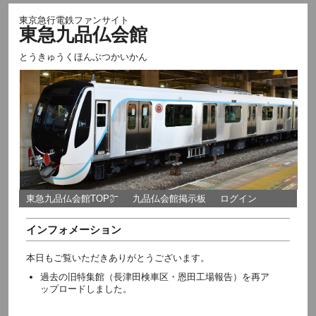
東京急行電鉄ファンサイト
東急九品仏会館
とうきゅうくほんぶつかいかん
東急九品仏会館TOP㌻
九品仏会館掲示板
ログイン
インフォメーション
本日もご覧いただきありがとうございます。
過去の旧特集館（長津田検車区・恩田工場報告）を再ア
ップロードしました。