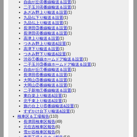
自由が丘④番線輸送＆設置
(1)
二子玉川④番線輸送＆設置
(1)
あざみ野上り輸送＆設置
(1)
九品仏下り輸送＆設置
(1)
九品仏上り輸送＆設置
(1)
長津田③番線輸送＆設置
(1)
長津田④番線輸送＆設置
(1)
高津上り輸送＆設置
(1)
つきみ野上り輸送&設置
(1)
高津下り輸送＆設置
(1)
つきみ野下り輸送&設置
(1)
渋谷①番線ホームドア輸送＆設置
(1)
二子玉川③番線ホームドア輸送＆設置
(1)
自由が丘①番線輸送＆設置
(1)
長津田⑥番線輸送＆設置
(1)
大岡山③番線輸送＆設置
(1)
大岡山②番線輸送＆設置
(1)
二子新地①番線輸送＆設置
(1)
東白楽上り輸送&設置
(1)
北千束上り輸送&設置
(1)
旗の台上り⑥番線輸送&設置
(1)
すずかけ台下り輸送&設置
(1)
検車区＆工場報告
(110)
長津田検車区報告
(49)
元住吉検車区報告
(6)
雪が谷検車区報告
(0)