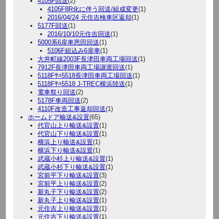
4105F回送
(2)
4105F8R化に伴う回送/組成変更
(1)
2016/04/24 元住吉検車区返却
(1)
5177F回送
(1)
2016/10/10元住吉回送
(1)
5000系6扉車恩田回送
(1)
5106F組込み6扉車
(1)
大井町線2003F長津田車両工場回送
(1)
7912F長津田車両工場譲渡回送
(1)
5118Fｻﾊ5518長津田車両工場回送
(1)
5118Fｻﾊ5518 J-TREC横浜陸送
(1)
電車祭り回送
(2)
5178F車両回送
(2)
4110F改造工事返却回送
(1)
ホームドア輸送&設置
(65)
代官山上り輸送&設置
(1)
代官山下り輸送&設置
(1)
横浜上り輸送&設置
(1)
横浜下り輸送&設置
(1)
武蔵小杉上り輸送&設置
(1)
武蔵小杉下り輸送&設置
(1)
宮前平下り輸送&設置
(3)
宮前平上り輸送&設置
(2)
新丸子下り輸送&設置
(2)
新丸子上り輸送&設置
(1)
元住吉上り輸送&設置
(1)
元住吉下り輸送&設置
(1)