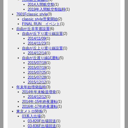
2014入間航空祭
(1)
2019年入間航空祭臨時
(1)
7601Fclassic style
(3)
classic style営業開始
(2)
FINAL RUN イベント
(1)
自由が丘非常渡設置
(6)
自由が丘下り渡り線設置
(2)
2014/11/09
(1)
2014/11/23
(1)
自由が丘上り渡り線設置
(1)
2014/12/14
(1)
自由が丘渡り線試運転
(5)
2015/07/18
(1)
2015/07/19
(1)
2015/07/25
(1)
2015/07/28
(1)
2015/12/12
(1)
年末年始増発臨時
(3)
2014年年末輸送増発
(1)
2014/12/12
(1)
2014年-15年終夜運転
(1)
2016年-17年終夜運転
(1)
東京メトロ関係
(7)
03系入出場
(2)
03-820F出場回送
(1)
03-836F出場回送
(1)