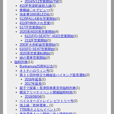
2014/5/11営業開始/TM
(1)
4110F有楽町線初入線
(1)
東横線〇Ｋデビュー
(1)
池多摩1000系LED化
(1)
5120FALL4扉化営業開始
(1)
4110FHM外され営業
(1)
5177F営業開始
(1)
2020系/6020系営業開始
(4)
6121F[Q-SEAT]ﾃﾞﾊ6321営業開始
(1)
2132F営業開始
(1)
2003F大井町線営業開始
(1)
6101FQ SEAT営業開始
(1)
3020系営業運転開始
(2)
緑の電車営業開始
(2)
臨時列車
(11)
Bunkamura25周年記念
(1)
オトナハロウィン号
(1)
第３１回外秩父七峰縦走ハイキング延長運転
(2)
2016年延長
(1)
2017年延長
(1)
親子で探索！長津田車庫見学臨時列車
(1)
横浜アリーナイベント開催臨時特急
(1)
2018/08/04
(1)
ベイスターズトレイン ビクトリー号
(2)
池上線「乾杯電車」
(1)
7700系さよならイベント
(1)
東急電車まつり開催に伴う増発臨時
(1)