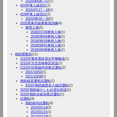
2015/06/06～07
(1)
4103F東上線貸出
(1)
2015/07/17～19
(1)
4109F東上線貸出
(2)
2015/09/19～20
(2)
2020系東武線乗務員訓練
(4)
車両入換
(5)
2018/07/29車両入換
(1)
2018/08/04車両入換
(1)
2018/08/18車両入換
(1)
2018/09/01車両入換
(1)
2018/09/08車両入換
(1)
相鉄開業前
(11)
21101F東急電鉄貸出甲種輸送
(1)
21101F元住吉検車区回送
(1)
21101F目黒線内深夜試運転
(2)
2021/10/02
(1)
2021/10/09
(1)
相鉄線直通前試運転
(1)
3101F相鉄線西谷入線試運転
(1)
3101F相鉄線かしわ台貸出回送
(1)
3101F相鉄全線深夜試運転
(1)
試運転
(4)
相鉄線内試運転
(4)
2023/01/14
(2)
2023/01/21
(1)
2023/02/18
(1)