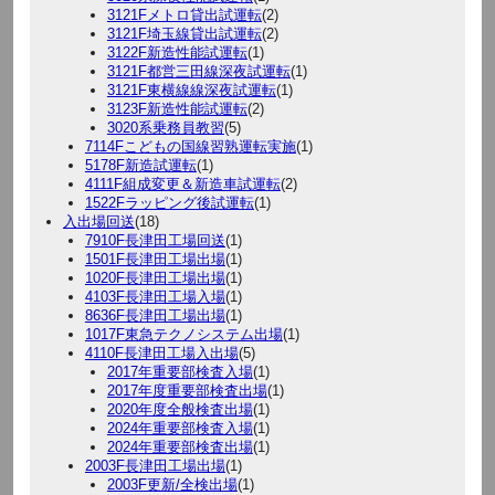
3121Fメトロ貸出試運転
(2)
3121F埼玉線貸出試運転
(2)
3122F新造性能試運転
(1)
3121F都営三田線深夜試運転
(1)
3121F東横線線深夜試運転
(1)
3123F新造性能試運転
(2)
3020系乗務員教習
(5)
7114Fこどもの国線習熟運転実施
(1)
5178F新造試運転
(1)
4111F組成変更＆新造車試運転
(2)
1522Fラッピング後試運転
(1)
入出場回送
(18)
7910F長津田工場回送
(1)
1501F長津田工場出場
(1)
1020F長津田工場出場
(1)
4103F長津田工場入場
(1)
8636F長津田工場出場
(1)
1017F東急テクノシステム出場
(1)
4110F長津田工場入出場
(5)
2017年重要部検査入場
(1)
2017年度重要部検査出場
(1)
2020年度全般検査出場
(1)
2024年重要部検査入場
(1)
2024年重要部検査出場
(1)
2003F長津田工場出場
(1)
2003F更新/全検出場
(1)