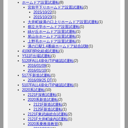
ホームドア設置試運転
(8)
宮前平下りホームドア設置試運転
(2)
2015/10/22
(1)
2015/10/23
(1)
大井町線溝の口上りホームドア設置試運転
(1)
都立大学ホームドア設置試運転
(1)
緑が丘ホームドア設置試運転
(1)
尾山台ホームドア設置試運転
(1)
上野毛ホームドア設置試運転
(1)
溝の口駅1.4番線ホームドア結合試験
(1)
4106F8R化組成試運転
(1)
Y511F出場試運転
(1)
5120FALL4扉化/TIP確認試運転
(2)
2016/01/09
(1)
2016/01/10
(1)
5177F新造試運転
(1)
2016/09/25 DT
(1)
5107FALL4扉化/TIP確認試運転
(1)
2020系試運転
(10)
2121F深夜試運転
(1)
2020系新造試運転
(2)
2121F新造試運転
(2)
2125F新造試運転
(1)
2121F東武線総合試運転
(2)
2121F大井町線内試運転
(1)
2020系乗務員教習
(3)