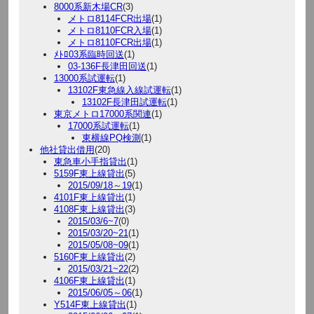
8000系新木場CR
(3)
メトロ8114FCR出場
(1)
メトロ8110FCR入場
(1)
メトロ8110FCR出場
(1)
ﾒﾄﾛ03系臨時回送
(1)
03-136F長津田回送
(1)
13000系試運転
(1)
13102F東急線入線試運転
(1)
13102F長津田試運転
(1)
東京メトロ17000系関連
(1)
17000系試運転
(1)
東横線PQ検測
(1)
他社貸出借用
(20)
東急車小手指貸出
(1)
5159F東上線貸出
(5)
2015/09/18～19
(1)
4101F東上線貸出
(1)
4108F東上線貸出
(3)
2015/03/6~7
(0)
2015/03/20~21
(1)
2015/05/08~09
(1)
5160F東上線貸出
(2)
2015/03/21~22
(2)
4106F東上線貸出
(1)
2015/06/05～06
(1)
Y514F東上線貸出
(1)