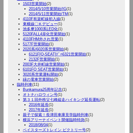
1503営業開始
(2)
2014/5/10営業開始/IG
(1)
2014/5/11営業開始/TM
(1)
4110F有楽町線初入線
(1)
東横線〇Ｋデビュー
(1)
池多摩1000系LED化
(1)
5120FALL4扉化営業開始
(1)
4110FHM外され営業
(1)
5177F営業開始
(1)
2020系/6020系営業開始
(4)
6121F[Q-SEAT]ﾃﾞﾊ6321営業開始
(1)
2132F営業開始
(1)
2003F大井町線営業開始
(1)
6101FQ SEAT営業開始
(1)
3020系営業運転開始
(2)
緑の電車営業開始
(2)
臨時列車
(11)
Bunkamura25周年記念
(1)
オトナハロウィン号
(1)
第３１回外秩父七峰縦走ハイキング延長運転
(2)
2016年延長
(1)
2017年延長
(1)
親子で探索！長津田車庫見学臨時列車
(1)
横浜アリーナイベント開催臨時特急
(1)
2018/08/04
(1)
ベイスターズトレイン ビクトリー号
(2)