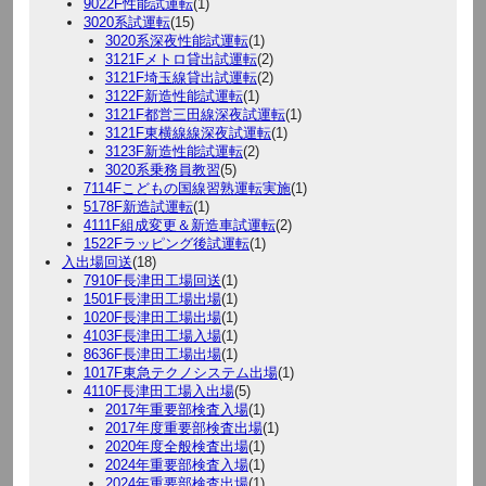
9022F性能試運転
(1)
3020系試運転
(15)
3020系深夜性能試運転
(1)
3121Fメトロ貸出試運転
(2)
3121F埼玉線貸出試運転
(2)
3122F新造性能試運転
(1)
3121F都営三田線深夜試運転
(1)
3121F東横線線深夜試運転
(1)
3123F新造性能試運転
(2)
3020系乗務員教習
(5)
7114Fこどもの国線習熟運転実施
(1)
5178F新造試運転
(1)
4111F組成変更＆新造車試運転
(2)
1522Fラッピング後試運転
(1)
入出場回送
(18)
7910F長津田工場回送
(1)
1501F長津田工場出場
(1)
1020F長津田工場出場
(1)
4103F長津田工場入場
(1)
8636F長津田工場出場
(1)
1017F東急テクノシステム出場
(1)
4110F長津田工場入出場
(5)
2017年重要部検査入場
(1)
2017年度重要部検査出場
(1)
2020年度全般検査出場
(1)
2024年重要部検査入場
(1)
2024年重要部検査出場
(1)