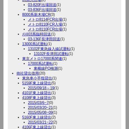
03-820F出場回送
(1)
03-836F出場回送
(1)
8000系新木場CR
(3)
メトロ8114FCR出場
(1)
メトロ8110FCR入場
(1)
メトロ8110FCR出場
(1)
ﾒﾄﾛ03系臨時回送
(1)
03-136F長津田回送
(1)
13000系試運転
(1)
13102F東急線入線試運転
(1)
13102F長津田試運転
(1)
東京メトロ17000系関連
(1)
17000系試運転
(1)
東横線PQ検測
(1)
他社貸出借用
(20)
東急車小手指貸出
(1)
5159F東上線貸出
(5)
2015/09/18～19
(1)
4101F東上線貸出
(1)
4108F東上線貸出
(3)
2015/03/6~7
(0)
2015/03/20~21
(1)
2015/05/08~09
(1)
5160F東上線貸出
(2)
2015/03/21~22
(2)
4106F東上線貸出
(1)