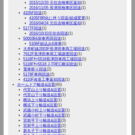
2015/12/20 元住吉検車区返却
(1)
2016/11/05 長津田検車区回送
(1)
4105F回送
(2)
4105F8R化に伴う回送/組成変更
(1)
2016/04/24 元住吉検車区返却
(1)
5177F回送
(1)
2016/10/10元住吉回送
(1)
5000系6扉車恩田回送
(1)
5106F組込み6扉車
(1)
大井町線2003F長津田車両工場回送
(1)
7912F長津田車両工場譲渡回送
(1)
5118Fｻﾊ5518長津田車両工場回送
(1)
5118Fｻﾊ5518 J-TREC横浜陸送
(1)
電車祭り回送
(2)
5178F車両回送
(2)
4110F改造工事返却回送
(1)
ホームドア輸送&設置
(65)
代官山上り輸送&設置
(1)
代官山下り輸送&設置
(1)
横浜上り輸送&設置
(1)
横浜下り輸送&設置
(1)
武蔵小杉上り輸送&設置
(1)
武蔵小杉下り輸送&設置
(1)
宮前平下り輸送&設置
(3)
宮前平上り輸送&設置
(2)
新丸子下り輸送&設置
(2)