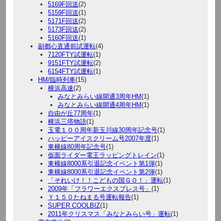
5169F回送
(2)
5159F回送
(1)
5171F回送
(2)
5173F回送
(2)
5160F回送
(1)
副都心直通前試運転
(4)
7120FTY試運転
(1)
9151FTY試運転
(2)
6154FTY試運転
(1)
HM/臨時列車
(15)
横浜高速
(2)
みなとみらい線開通3周年HM
(1)
みなとみらい線開通4周年HM
(1)
自由が丘77周年
(1)
横浜三塔物語
(1)
玉電１００周年新玉川線30周年記念号
(1)
ハッピーアイスクリーム号2007年度
(1)
東横線80周年記念号
(1)
仮面ライダー電王ラッピングトレイン
(1)
東横線8000系引退記念イベント第1弾
(1)
東横線8000系引退記念イベント第2弾
(1)
「それいけ！！こどもの国ＧＯ！」運転
(1)
2009年「フラワーエクスプレス号」
(1)
Ｙ１５０たねまる号運転報告
(1)
SUPER COOLBIZ
(1)
2011年クリスマス「みなとみらい号」運転
(1)