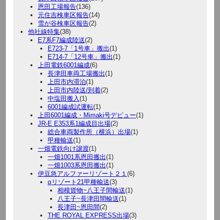
恩田工場報告
(136)
元住吉検車区報告
(14)
雪が谷検車区報告
(2)
他社線特集
(38)
E7系F7編成陸送
(2)
E723-7「1号車」搬出
(1)
E714-7「12号車」搬出
(1)
上田電鉄6001編成
(6)
長津田車両工場搬出
(1)
上田市内滞泊
(1)
上田市内陸送/到着
(2)
中塩田搬入
(1)
6001編成試運転
(1)
上田6001編成・Mimaki号デビュー
(1)
JR-E E353系1編成目出場
(2)
総合車両製作所（横浜）出場
(1)
甲種輸送
(1)
一畑電鉄向け譲渡
(1)
一畑1001系恩田搬出
(1)
一畑1003系恩田搬出
(1)
伊豆急アルファーリゾート２１
(6)
αリゾート21甲種輸送
(3)
相模貨物~八王子間輸送
(1)
八王子~長津田間輸送
(1)
長津田~恩田間
(2)
THE ROYAL EXPRESS出場
(3)