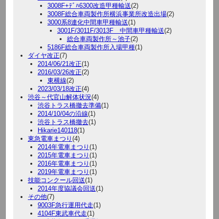
3008F+ﾃﾞﾊ6300改造甲種輸送
(2)
3008F総合車両製作所横浜事業所改造出場
(2)
3000系8連化中間車甲種輸送
(1)
3001F/3011F/3013F 中間車甲種輸送
(2)
総合車両製作所～池子
(2)
5186F総合車両製作所入場甲種
(1)
ダイヤ改正
(7)
2014/06/21改正
(1)
2016/03/26改正
(2)
東横線
(2)
2023/03/18改正
(4)
渋谷～代官山解体状況
(4)
渋谷トラス橋撤去準備
(1)
2014/10/04の沿線
(1)
渋谷トラス橋撤去
(1)
Hikarie140118
(1)
東急電車まつり
(4)
2014年電車まつり
(1)
2015年電車まつり
(1)
2016年電車まつり
(1)
2019年電車まつり
(1)
技能コンクール回送
(1)
2014年度協議会回送
(1)
その他
(7)
9003F急行運用代走
(1)
4104F東武車代走
(1)