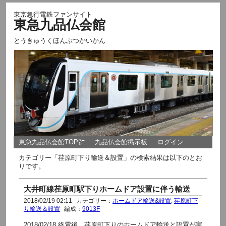
東京急行電鉄ファンサイト
東急九品仏会館
とうきゅうくほんぶつかいかん
東急九品仏会館TOP㌻
九品仏会館掲示板
ログイン
カテゴリー「荏原町下り輸送＆設置」の検索結果は以下のとお
りです。
大井町線荏原町駅下りホームドア設置に伴う輸送
2018/02/19 02:11
カテゴリー：
ホームドア輸送&設置
,
荏原町下
り輸送＆設置
編成：
9013F
2018/02/18 終電後 荏原町下りのホームドア輸送と設置が実