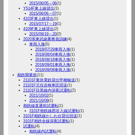
2015/06/05～06
(1)
Y514F東上線貸出
(1)
2015/06/06～07
(1)
4103F東上線貸出
(1)
2015/07/17～19
(1)
4109F東上線貸出
(2)
2015/09/19～20
(2)
2020系東武線乗務員訓練
(4)
車両入換
(5)
2018/07/29車両入換
(1)
2018/08/04車両入換
(1)
2018/08/18車両入換
(1)
2018/09/01車両入換
(1)
2018/09/08車両入換
(1)
相鉄開業前
(11)
21101F東急電鉄貸出甲種輸送
(1)
21101F元住吉検車区回送
(1)
21101F目黒線内深夜試運転
(2)
2021/10/02
(1)
2021/10/09
(1)
相鉄線直通前試運転
(1)
3101F相鉄線西谷入線試運転
(1)
3101F相鉄線かしわ台貸出回送
(1)
3101F相鉄全線深夜試運転
(1)
試運転
(4)
相鉄線内試運転
(4)