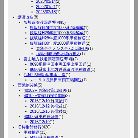
2023/01/14
(2)
2023/01/21
(1)
2023/02/18
(1)
譲渡改造
(8)
飯坂線譲渡回送/甲種
(5)
飯坂線H28年度1000系2両編成
(1)
飯坂線H28年度1000系3両編成
(1)
飯坂線H28年度1000系甲種輸送
(1)
飯坂線H30年度1000系甲種輸送
(2)
東急テクノシステム出場回送
(1)
福島到着後飯坂線内搬入
(1)
富山地方鉄道譲渡回送/甲種
(2)
8690系長津田車両工場出場回送
(1)
8690系富山地方鉄道譲渡甲種輸送
(1)
ﾏﾆ50甲種輸送/車両回送
(1)
マニ５０長津田車両工場回送
(1)
西武線関係
(5)
40102F 東急線貸出回送
(1)
40102F東横線内試運転
(3)
2016/12/10 終電後
(1)
2016/12/12 終電後
(1)
2016/12/15 終電後
(1)
40000系乗務員研修
(1)
2016/12/19
(1)
旧特集館移行
(420)
甲種輸送
(33)
5050系甲種輸送
(7)