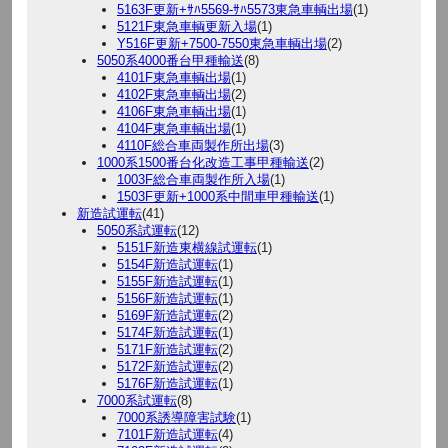
5163F更新+ｻﾊ5569-ｻﾊ5573東急車輌出場
(1)
5121F東急車輌更新入場
(1)
Y516F更新+7500-7550東急車輌出場
(2)
5050系4000番台甲種輸送
(8)
4101F東急車輌出場
(1)
4102F東急車輌出場
(2)
4106F東急車輌出場
(1)
4104F東急車輌出場
(1)
4110F総合車両製作所出場
(3)
1000系1500番台化改造工事甲種輸送
(2)
1003F総合車両製作所入場
(1)
1503F更新+1000系中間車甲種輸送
(1)
新造試運転
(41)
5050系試運転
(12)
5151F新造東横線試運転
(1)
5154F新造試運転
(1)
5155F新造試運転
(1)
5156F新造試運転
(1)
5169F新造試運転
(2)
5174F新造試運転
(1)
5171F新造試運転
(2)
5172F新造試運転
(2)
5176F新造試運転
(1)
7000系試運転
(8)
7000系誘導障害試験
(1)
7101F新造試運転
(4)