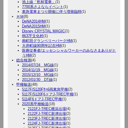
池上線「乾杯電車」
(1)
7700系さよならイベント
(1)
東急電車まつり開催に伴う増発臨時
(1)
ＨＭ
(8)
DeNA2014HM
(1)
DeNA2015HM
(1)
Disney CRYSTAL MAGIC
(1)
8637F文化村
(1)
南町田グランベリーパークHM
(1)
大井町線90周年記念HM
(1)
医療従事者/エッセンシャルワーカーのみなさまありがと
うHM
(2)
総合検測
(4)
2014/07/24 MG線
(1)
2014/11/19 MG線
(1)
2015/12/10 MG線
(1)
2012/01/30 DT線
(1)
甲種輸送
(48)
5117F/5120Fｻﾊ6両東急甲種
(2)
5117F/5120F6ドアJ-TREC甲種
(1)
5114F6ドアJ-TREC甲種
(1)
2020系甲種輸送
(18)
2121FJ-TREC横浜出場
(4)
2122FJ-TREC新津出場
(2)
2123FJ-TREC新津出場
(1)
2124FJ-TREC新津出場
(1)