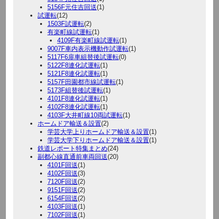
5156F元住吉回送
(1)
試運転
(12)
1503F試運転
(2)
有楽町線試運転
(1)
4109F有楽町線試運転
(1)
9007F車内表示機動作試運転
(1)
5117F6扉車組替後試運転
(0)
5122F8連化試運転
(1)
5121F8連化試運転
(1)
5157F田園都市線試運転
(1)
5173F組替後試運転
(1)
4101F8連化試運転
(1)
4102F8連化試運転
(1)
4103F大井町線10両試運転
(1)
ホームドア輸送＆設置
(2)
学芸大学上りホームドア輸送＆設置
(1)
学芸大学下りホームドア輸送＆設置
(1)
鉄道レポート特集まとめ
(24)
副都心線直通前車両回送
(20)
4101F回送
(1)
4102F回送
(3)
7120F回送
(2)
9151F回送
(2)
6154F回送
(2)
4103F回送
(1)
7102F回送
(1)