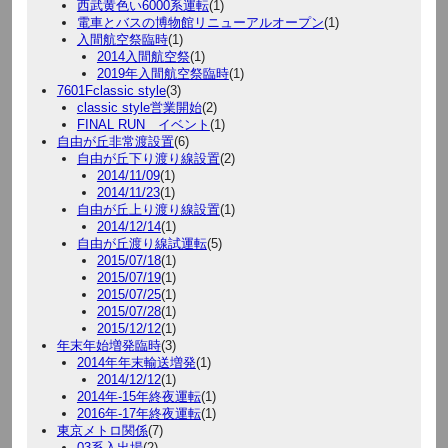
西武黄色い6000系運転
(1)
電車とバスの博物館リニューアルオープン
(1)
入間航空祭臨時
(1)
2014入間航空祭
(1)
2019年入間航空祭臨時
(1)
7601Fclassic style
(3)
classic style営業開始
(2)
FINAL RUN イベント
(1)
自由が丘非常渡設置
(6)
自由が丘下り渡り線設置
(2)
2014/11/09
(1)
2014/11/23
(1)
自由が丘上り渡り線設置
(1)
2014/12/14
(1)
自由が丘渡り線試運転
(5)
2015/07/18
(1)
2015/07/19
(1)
2015/07/25
(1)
2015/07/28
(1)
2015/12/12
(1)
年末年始増発臨時
(3)
2014年年末輸送増発
(1)
2014/12/12
(1)
2014年-15年終夜運転
(1)
2016年-17年終夜運転
(1)
東京メトロ関係
(7)
03系入出場
(2)