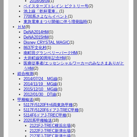
2018/08/04
(1)
ベイスターズトレイン ビクトリー号
(2)
池上線「乾杯電車」
(1)
7700系さよならイベント
(1)
東急電車まつり開催に伴う増発臨時
(1)
ＨＭ
(8)
DeNA2014HM
(1)
DeNA2015HM
(1)
Disney CRYSTAL MAGIC
(1)
8637F文化村
(1)
南町田グランベリーパークHM
(1)
大井町線90周年記念HM
(1)
医療従事者/エッセンシャルワーカーのみなさまありがと
うHM
(2)
総合検測
(4)
2014/07/24 MG線
(1)
2014/11/19 MG線
(1)
2015/12/10 MG線
(1)
2012/01/30 DT線
(1)
甲種輸送
(48)
5117F/5120Fｻﾊ6両東急甲種
(2)
5117F/5120F6ドアJ-TREC甲種
(1)
5114F6ドアJ-TREC甲種
(1)
2020系甲種輸送
(18)
2121FJ-TREC横浜出場
(4)
2122FJ-TREC新津出場
(2)
2123FJ-TREC新津出場
(1)