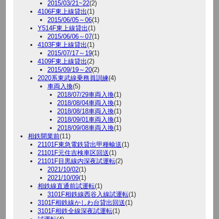
2015/03/21~22
(2)
4106F東上線貸出
(1)
2015/06/05～06
(1)
Y514F東上線貸出
(1)
2015/06/06～07
(1)
4103F東上線貸出
(1)
2015/07/17～19
(1)
4109F東上線貸出
(2)
2015/09/19～20
(2)
2020系東武線乗務員訓練
(4)
車両入換
(5)
2018/07/29車両入換
(1)
2018/08/04車両入換
(1)
2018/08/18車両入換
(1)
2018/09/01車両入換
(1)
2018/09/08車両入換
(1)
相鉄開業前
(11)
21101F東急電鉄貸出甲種輸送
(1)
21101F元住吉検車区回送
(1)
21101F目黒線内深夜試運転
(2)
2021/10/02
(1)
2021/10/09
(1)
相鉄線直通前試運転
(1)
3101F相鉄線西谷入線試運転
(1)
3101F相鉄線かしわ台貸出回送
(1)
3101F相鉄全線深夜試運転
(1)