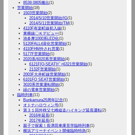
8539.0805搬出
(1)
営業開始
(18)
1503営業開始
(2)
2014/5/10営業開始/IG
(1)
2014/5/11営業開始/TM
(1)
4110F有楽町線初入線
(1)
東横線〇Ｋデビュー
(1)
池多摩1000系LED化
(1)
5120FALL4扉化営業開始
(1)
4110FHM外され営業
(1)
5177F営業開始
(1)
2020系/6020系営業開始
(4)
6121F[Q-SEAT]ﾃﾞﾊ6321営業開始
(1)
2132F営業開始
(1)
2003F大井町線営業開始
(1)
6101FQ SEAT営業開始
(1)
3020系営業運転開始
(2)
緑の電車営業開始
(2)
臨時列車
(11)
Bunkamura25周年記念
(1)
オトナハロウィン号
(1)
第３１回外秩父七峰縦走ハイキング延長運転
(2)
2016年延長
(1)
2017年延長
(1)
親子で探索！長津田車庫見学臨時列車
(1)
横浜アリーナイベント開催臨時特急
(1)