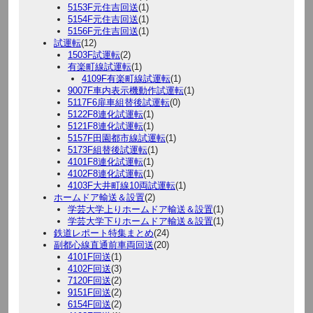
5153F元住吉回送
(1)
5154F元住吉回送
(1)
5156F元住吉回送
(1)
試運転
(12)
1503F試運転
(2)
有楽町線試運転
(1)
4109F有楽町線試運転
(1)
9007F車内表示機動作試運転
(1)
5117F6扉車組替後試運転
(0)
5122F8連化試運転
(1)
5121F8連化試運転
(1)
5157F田園都市線試運転
(1)
5173F組替後試運転
(1)
4101F8連化試運転
(1)
4102F8連化試運転
(1)
4103F大井町線10両試運転
(1)
ホームドア輸送＆設置
(2)
学芸大学上りホームドア輸送＆設置
(1)
学芸大学下りホームドア輸送＆設置
(1)
鉄道レポート特集まとめ
(24)
副都心線直通前車両回送
(20)
4101F回送
(1)
4102F回送
(3)
7120F回送
(2)
9151F回送
(2)
6154F回送
(2)