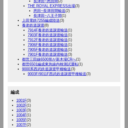
長津田~恩田間
(2)
THE ROYAL EXPRESS出場
(3)
恩田~長津田間輸送
(2)
長津田~八王子間
(1)
上田電鉄7255編成陸送
(3)
養老鉄道譲渡
(8)
7914F養老鉄道譲渡輸送
(1)
7903F養老鉄道譲渡輸送
(1)
7912F養老鉄道譲渡輸送
(1)
7906F養老鉄道譲渡輸送
(1)
7905F養老鉄道譲渡輸送
(1)
7901F養老鉄道譲渡輸送
(3)
都営三田線6500形が新木場CRへ
(1)
都営6501編成東急線内検測試運転
(1)
9000系西武鉄道譲渡甲種輸送
(3)
9003F/9011F西武鉄道譲渡甲種輸送
(3)
編成
1001F
(3)
1002F
(1)
1003F
(3)
1004F
(1)
1005F
(2)
1007F
(2)