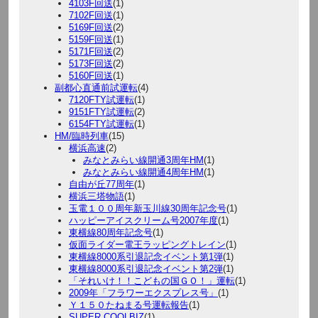
4103F回送
(1)
7102F回送
(1)
5169F回送
(2)
5159F回送
(1)
5171F回送
(2)
5173F回送
(2)
5160F回送
(1)
副都心直通前試運転
(4)
7120FTY試運転
(1)
9151FTY試運転
(2)
6154FTY試運転
(1)
HM/臨時列車
(15)
横浜高速
(2)
みなとみらい線開通3周年HM
(1)
みなとみらい線開通4周年HM
(1)
自由が丘77周年
(1)
横浜三塔物語
(1)
玉電１００周年新玉川線30周年記念号
(1)
ハッピーアイスクリーム号2007年度
(1)
東横線80周年記念号
(1)
仮面ライダー電王ラッピングトレイン
(1)
東横線8000系引退記念イベント第1弾
(1)
東横線8000系引退記念イベント第2弾
(1)
「それいけ！！こどもの国ＧＯ！」運転
(1)
2009年「フラワーエクスプレス号」
(1)
Ｙ１５０たねまる号運転報告
(1)
SUPER COOLBIZ
(1)