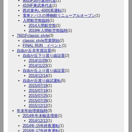
9003F急行運用代走
(1)
4104F東武車代走
(1)
西武黄色い6000系運転
(1)
電車とバスの博物館リニューアルオープン
(1)
入間航空祭臨時
(1)
2014入間航空祭
(1)
2019年入間航空祭臨時
(1)
7601Fclassic style
(3)
classic style営業開始
(2)
FINAL RUN イベント
(1)
自由が丘非常渡設置
(6)
自由が丘下り渡り線設置
(2)
2014/11/09
(1)
2014/11/23
(1)
自由が丘上り渡り線設置
(1)
2014/12/14
(1)
自由が丘渡り線試運転
(5)
2015/07/18
(1)
2015/07/19
(1)
2015/07/25
(1)
2015/07/28
(1)
2015/12/12
(1)
年末年始増発臨時
(3)
2014年年末輸送増発
(1)
2014/12/12
(1)
2014年-15年終夜運転
(1)
2016年-17年終夜運転
(1)