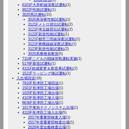
6101F大井町線深夜試運転
(1)
9022F性能試運転
(1)
3020系試運転
(15)
3020系深夜性能試運転
(1)
3121Fメトロ貸出試運転
(2)
3121F埼玉線貸出試運転
(2)
3122F新造性能試運転
(1)
3121F都営三田線深夜試運転
(1)
3121F東横線線深夜試運転
(1)
3123F新造性能試運転
(2)
3020系乗務員教習
(5)
7114Fこどもの国線習熟運転実施
(1)
5178F新造試運転
(1)
4111F組成変更＆新造車試運転
(2)
1522Fラッピング後試運転
(1)
入出場回送
(18)
7910F長津田工場回送
(1)
1501F長津田工場出場
(1)
1020F長津田工場出場
(1)
4103F長津田工場入場
(1)
8636F長津田工場出場
(1)
1017F東急テクノシステム出場
(1)
4110F長津田工場入出場
(5)
2017年重要部検査入場
(1)
2017年度重要部検査出場
(1)
2020年度全般検査出場
(1)