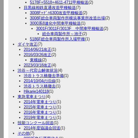
5178F+5518+4611-4711甲種輸送
(2)
目黒線相鉄直通改造甲種輸送
(7)
3008F+ﾃﾞﾊ6300改造甲種輸送
(2)
3008F総合車両製作所横浜事業所改造出場
(2)
3000系8連化中間車甲種輸送
(1)
3001F/3011F/3013F 中間車甲種輸送
(2)
総合車両製作所～池子
(2)
5186F総合車両製作所入場甲種
(1)
ダイヤ改正
(7)
2014/06/21改正
(1)
2016/03/26改正
(2)
東横線
(2)
2023/03/18改正
(4)
渋谷～代官山解体状況
(4)
渋谷トラス橋撤去準備
(1)
2014/10/04の沿線
(1)
渋谷トラス橋撤去
(1)
Hikarie140118
(1)
東急電車まつり
(4)
2014年電車まつり
(1)
2015年電車まつり
(1)
2016年電車まつり
(1)
2019年電車まつり
(1)
技能コンクール回送
(1)
2014年度協議会回送
(1)
その他
(7)