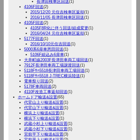
長津田検車区回送
(1)
4106F回送
(2)
2015/12/20 元住吉検車区返却
(1)
2016/11/05 長津田検車区回送
(1)
4105F回送
(2)
4105F8R化に伴う回送/組成変更
(1)
2016/04/24 元住吉検車区返却
(1)
5177F回送
(1)
2016/10/10元住吉回送
(1)
5000系6扉車恩田回送
(1)
5106F組込み6扉車
(1)
大井町線2003F長津田車両工場回送
(1)
7912F長津田車両工場譲渡回送
(1)
5118Fｻﾊ5518長津田車両工場回送
(1)
5118Fｻﾊ5518 J-TREC横浜陸送
(1)
電車祭り回送
(2)
5178F車両回送
(2)
4110F改造工事返却回送
(1)
ホームドア輸送&設置
(65)
代官山上り輸送&設置
(1)
代官山下り輸送&設置
(1)
横浜上り輸送&設置
(1)
横浜下り輸送&設置
(1)
武蔵小杉上り輸送&設置
(1)
武蔵小杉下り輸送&設置
(1)
宮前平下り輸送&設置
(3)
宮前平上り輸送&設置
(2)