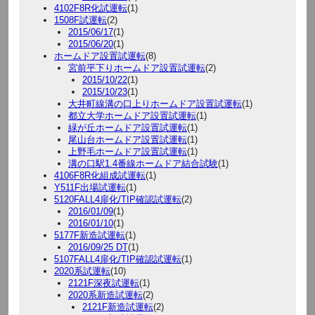
4102F8R化試運転
(1)
1508F試運転
(2)
2015/06/17
(1)
2015/06/20
(1)
ホームドア設置試運転
(8)
宮前平下りホームドア設置試運転
(2)
2015/10/22
(1)
2015/10/23
(1)
大井町線溝の口上りホームドア設置試運転
(1)
都立大学ホームドア設置試運転
(1)
緑が丘ホームドア設置試運転
(1)
尾山台ホームドア設置試運転
(1)
上野毛ホームドア設置試運転
(1)
溝の口駅1.4番線ホームドア結合試験
(1)
4106F8R化組成試運転
(1)
Y511F出場試運転
(1)
5120FALL4扉化/TIP確認試運転
(2)
2016/01/09
(1)
2016/01/10
(1)
5177F新造試運転
(1)
2016/09/25 DT
(1)
5107FALL4扉化/TIP確認試運転
(1)
2020系試運転
(10)
2121F深夜試運転
(1)
2020系新造試運転
(2)
2121F新造試運転
(2)