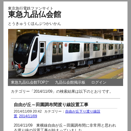
東京急行電鉄ファンサイト
東急九品仏会館
とうきゅうくほんぶつかいかん
東急九品仏会館TOP㌻
九品仏会館掲示板
ログイン
カテゴリー「2014/11/09」の検索結果は以下のとおりです。
自由が丘～田園調布間渡り線設置工事
2014/11/09 20:42
カテゴリー：
自由が丘下り渡り線設
置
,
2014/11/09
2014/11/09 東横線自由が丘～田園調布間に非常用と思われ
る渡り線の設置工事が始まっていました。