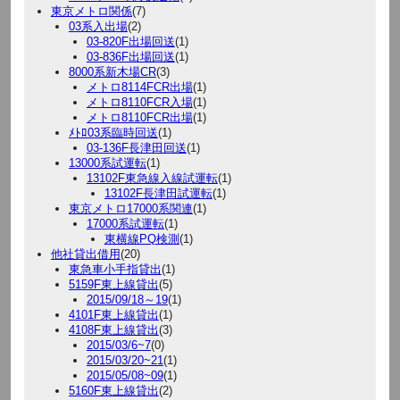
東京メトロ関係
(7)
03系入出場
(2)
03-820F出場回送
(1)
03-836F出場回送
(1)
8000系新木場CR
(3)
メトロ8114FCR出場
(1)
メトロ8110FCR入場
(1)
メトロ8110FCR出場
(1)
ﾒﾄﾛ03系臨時回送
(1)
03-136F長津田回送
(1)
13000系試運転
(1)
13102F東急線入線試運転
(1)
13102F長津田試運転
(1)
東京メトロ17000系関連
(1)
17000系試運転
(1)
東横線PQ検測
(1)
他社貸出借用
(20)
東急車小手指貸出
(1)
5159F東上線貸出
(5)
2015/09/18～19
(1)
4101F東上線貸出
(1)
4108F東上線貸出
(3)
2015/03/6~7
(0)
2015/03/20~21
(1)
2015/05/08~09
(1)
5160F東上線貸出
(2)