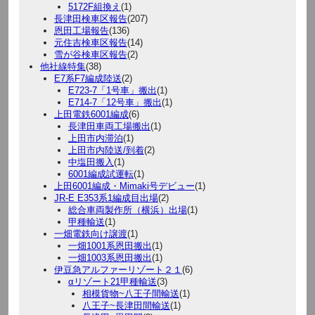
5172F組換え
(1)
長津田検車区報告
(207)
恩田工場報告
(136)
元住吉検車区報告
(14)
雪が谷検車区報告
(2)
他社線特集
(38)
E7系F7編成陸送
(2)
E723-7「1号車」搬出
(1)
E714-7「12号車」搬出
(1)
上田電鉄6001編成
(6)
長津田車両工場搬出
(1)
上田市内滞泊
(1)
上田市内陸送/到着
(2)
中塩田搬入
(1)
6001編成試運転
(1)
上田6001編成・Mimaki号デビュー
(1)
JR-E E353系1編成目出場
(2)
総合車両製作所（横浜）出場
(1)
甲種輸送
(1)
一畑電鉄向け譲渡
(1)
一畑1001系恩田搬出
(1)
一畑1003系恩田搬出
(1)
伊豆急アルファーリゾート２１
(6)
αリゾート21甲種輸送
(3)
相模貨物~八王子間輸送
(1)
八王子~長津田間輸送
(1)