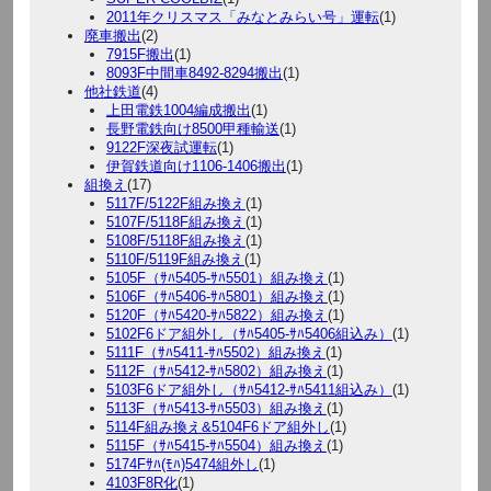
2011年クリスマス「みなとみらい号」運転
(1)
廃車搬出
(2)
7915F搬出
(1)
8093F中間車8492-8294搬出
(1)
他社鉄道
(4)
上田電鉄1004編成搬出
(1)
長野電鉄向け8500甲種輸送
(1)
9122F深夜試運転
(1)
伊賀鉄道向け1106-1406搬出
(1)
組換え
(17)
5117F/5122F組み換え
(1)
5107F/5118F組み換え
(1)
5108F/5118F組み換え
(1)
5110F/5119F組み換え
(1)
5105F（ｻﾊ5405-ｻﾊ5501）組み換え
(1)
5106F（ｻﾊ5406-ｻﾊ5801）組み換え
(1)
5120F（ｻﾊ5420-ｻﾊ5822）組み換え
(1)
5102F6ドア組外し（ｻﾊ5405-ｻﾊ5406組込み）
(1)
5111F（ｻﾊ5411-ｻﾊ5502）組み換え
(1)
5112F（ｻﾊ5412-ｻﾊ5802）組み換え
(1)
5103F6ドア組外し（ｻﾊ5412-ｻﾊ5411組込み）
(1)
5113F（ｻﾊ5413-ｻﾊ5503）組み換え
(1)
5114F組み換え&5104F6ドア組外し
(1)
5115F（ｻﾊ5415-ｻﾊ5504）組み換え
(1)
5174Fｻﾊ(ﾓﾊ)5474組外し
(1)
4103F8R化
(1)