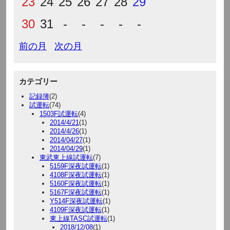
23
24
25
26
27
28
29
30
31
-
-
-
-
-
前の月
次の月
カテゴリー
記録簿
(2)
試運転
(74)
1503F試運転
(4)
2014/4/21
(1)
2014/4/26
(1)
2014/04/27
(1)
2014/04/29
(1)
東武東上線試運転
(7)
5159F深夜試運転
(1)
4108F深夜試運転
(1)
5160F深夜試運転
(1)
5167F深夜試運転
(1)
Y514F深夜試運転
(1)
4109F深夜試運転
(1)
東上線TASC試運転
(1)
2018/12/08
(1)