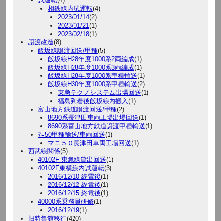
試運転
(4)
相鉄線内試運転
(4)
2023/01/14
(2)
2023/01/21
(1)
2023/02/18
(1)
譲渡改造
(8)
飯坂線譲渡回送/甲種
(5)
飯坂線H28年度1000系2両編成
(1)
飯坂線H28年度1000系3両編成
(1)
飯坂線H28年度1000系甲種輸送
(1)
飯坂線H30年度1000系甲種輸送
(2)
東急テクノシステム出場回送
(1)
福島到着後飯坂線内搬入
(1)
富山地方鉄道譲渡回送/甲種
(2)
8690系長津田車両工場出場回送
(1)
8690系富山地方鉄道譲渡甲種輸送
(1)
ﾏﾆ50甲種輸送/車両回送
(1)
マニ５０長津田車両工場回送
(1)
西武線関係
(5)
40102F 東急線貸出回送
(1)
40102F東横線内試運転
(3)
2016/12/10 終電後
(1)
2016/12/12 終電後
(1)
2016/12/15 終電後
(1)
40000系乗務員研修
(1)
2016/12/19
(1)
旧特集館移行
(420)