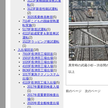
3121F東横線線深夜試運
転
(1)
3123F新造性能試運転
(2)
3020系乗務員教習
(5)
7114Fこどもの国線習熟運
転実施
(1)
5178F新造試運転
(1)
4111F組成変更＆新造車試
運転
(2)
1522Fラッピング後試運転
(1)
入出場回送
(18)
7910F長津田工場回送
(1)
1501F長津田工場出場
(1)
1020F長津田工場出場
(1)
異常時の武蔵小杉～渋谷間
4103F長津田工場入場
(1)
8636F長津田工場出場
(1)
以上
1017F東急テクノシステム
出場
(1)
4110F長津田工場入出場
(5)
2017年重要部検査入場
(1)
前のページ
次のページ
2017年度重要部検査出
場
(1)
2020年度全般検査出場
(1)