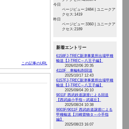
今日
ページビュー:2484 | ユニークア
クセス:1419
昨日
ページビュー:3360 | ユニークア
クセス:2189
新着エントリー
6158FJ-TREC新津事業所出場甲種
輸送【J-TREC～八王子編】
この記事のURL
2026/02/06 20:35
4110F 車輪転削回送
2025/10/17 12:43
6157FJ-TREC新津事業所出場甲種
輸送【J-TREC～八王子編】
2025/09/04 20:10
9011F 西武鉄道譲渡による回送
【西武線小手指～武蔵丘】
2025/08/24 10:38
9003F/9011F 西武鉄道譲渡による
甲種輸送【川崎貨物タ～小手指
編】
2025/08/23 16:07