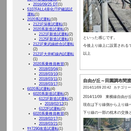
2016/09/25 DT
(1)
5107FALL4扉化/TIP確認試
運転
(1)
2020系試運転
(10)
2121F深夜試運転
(1)
2020系新造試運転
(2)
2121F新造試運転
(2)
といった感じです。
2125F新造試運転
(1)
2121F東武線総合試運転
今後上り線上に設置される
(2)
以上
2121F大井町線内試運転
(1)
2020系乗務員教習
(3)
2018/03/04
(1)
2018/03/10
(1)
2018/03/11
(1)
自由が丘～田園調布間
2018/03/17
(1)
2014/11/09 20:42
カテゴリ
6020系試運転
(4)
6020系新造試運転
(2)
2014/11/09 東横線
6121F新造試運転
(2)
2018/02/12
(1)
現在は下り線側から上り線
6122F試運転
(1)
下り線の一部の枕木の交換
6020系乗務員教習
(0)
2018/02/17
(1)
2018/03/21
(1)
ｻﾔ7290改造試運転
(1)