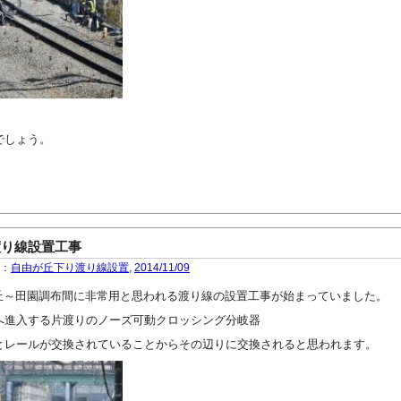
でしょう。
渡り線設置工事
ー：
自由が丘下り渡り線設置
,
2014/11/09
自由が丘～田園調布間に非常用と思われる渡り線の設置工事が始まっていました。
へ進入する片渡りのノーズ可動クロッシング分岐器
とレールが交換されていることからその辺りに交換されると思われます。