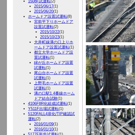
1508F試運転
(2)
2015/06/17
(1)
2015/06/20
(1)
ホームドア設置試運転
(8)
宮前平下りホームドア
設置試運転
(2)
2015/10/22
(1)
2015/10/23
(1)
大井町線溝の口上りホ
ームドア設置試運転
(1)
都立大学ホームドア設
置試運転
(1)
緑が丘ホームドア設置
試運転
(1)
尾山台ホームドア設置
試運転
(1)
上野毛ホームドア設置
試運転
(1)
溝の口駅1.4番線ホーム
ドア結合試験
(1)
4106F8R化組成試運転
(1)
Y511F出場試運転
(1)
5120FALL4扉化/TIP確認試
運転
(2)
2016/01/09
(1)
2016/01/10
(1)
5177F新造試運転
(1)