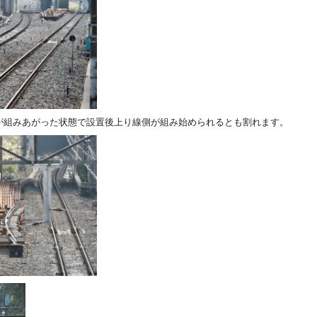
が組みあがった状態で設置後上り線側が組み始められるとも割れます。