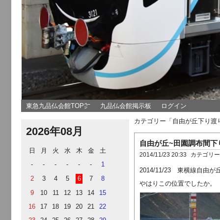
東急九品仏会館TOP㌻
九品仏会館掲示板
ログイン
カテゴリー「自由が丘下り渡
2026年08月
自由が丘~田園調布間下
日
月
火
水
木
金
土
2014/11/23 20:33
カテゴリ
-
-
-
-
-
-
1
2014/11/23 東横線
2
3
4
5
6
7
8
やはりこの位置でしたか。
9
10
11
12
13
14
15
16
17
18
19
20
21
22