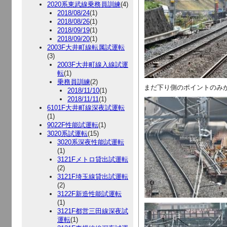
2020系東武線乗務員訓練
(4)
2018/08/24
(1)
2018/08/26
(1)
2018/09/19
(1)
2018/09/20
(1)
2003F大井町線転属試運転
(3)
2003F大井町線入線試運
転
(1)
乗務員訓練
(2)
まだ下り側のポイントのみ
2018/11/10
(1)
2018/11/11
(1)
6101F大井町線深夜試運転
(1)
9022F性能試運転
(1)
3020系試運転
(15)
3020系深夜性能試運転
(1)
3121Fメトロ貸出試運転
(2)
3121F埼玉線貸出試運転
(2)
3122F新造性能試運転
(1)
3121F都営三田線深夜試
運転
(1)