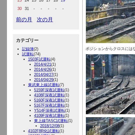
23
24
25
26
27
28
29
30
31
-
-
-
-
-
前の月
次の月
カテゴリー
ポジションからクロスには
記録簿
(2)
試運転
(74)
1503F試運転
(4)
2014/4/21
(1)
2014/4/26
(1)
2014/04/27
(1)
2014/04/29
(1)
東武東上線試運転
(7)
5159F深夜試運転
(1)
4108F深夜試運転
(1)
5160F深夜試運転
(1)
5167F深夜試運転
(1)
Y514F深夜試運転
(1)
4109F深夜試運転
(1)
東上線TASC試運転
(1)
2018/12/08
(1)
4102F8R化試運転
(1)