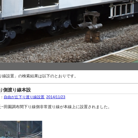
り線設置」の検索結果は以下のとおりです。
り側渡り線本設
ー：
自由が丘下り渡り線設置
,
2014/11/23
自由が丘~田園調布間下り線側非常渡り線が本線上に設置されました。