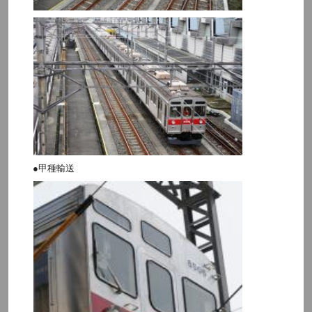
●甲種輸送