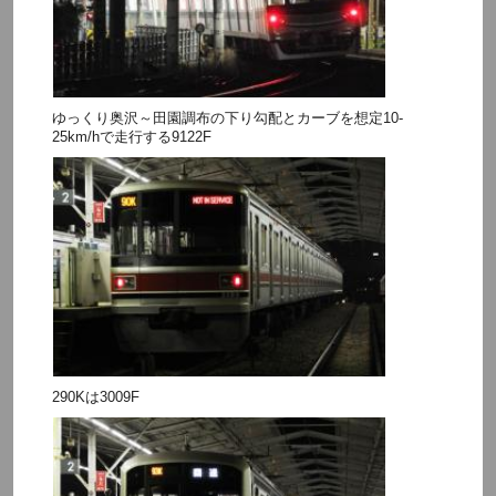
ゆっくり奥沢～田園調布の下り勾配とカーブを想定10-
25km/hで走行する9122F
290Kは3009F