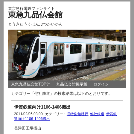
東京急行電鉄ファンサイト
東急九品仏会館
とうきゅうくほんぶつかいかん
東急九品仏会館TOP㌻
九品仏会館掲示板
ログイン
カテゴリー「他社鉄道」の検索結果は以下のとおりです。
伊賀鉄道向け1106-1406搬出
2011/02/05 03:00
カテゴリー：
旧特集館移行
,
他社鉄道
,
伊賀鉄
道向け1106-1406搬出
長津田工場搬出