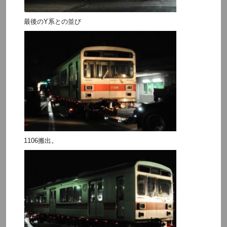
最後のY系との並び
1106搬出。