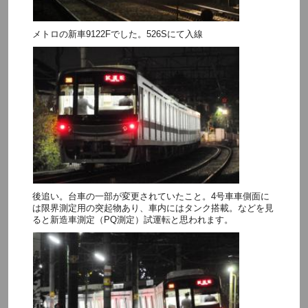
メトロの新車9122Fでした。526Sにて入線
後追い。台車の一部が変更されていたこと。4号車車側面に
は限界測定用の突起物あり、車内にはタンク搭載。などを見
ると新造車測定（PQ測定）試運転と思われます。