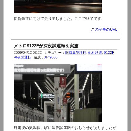
伊賀鉄道に向けて走り出しました。ここで終了です。
この記事のURL
メトロ9122Fが深夜試運転を実施
2009/04/12 03:22
カテゴリー：
旧特集館移行
,
他社鉄道
,
9122F
深夜試運転
編成：
ﾒﾄﾛ9000
終電後の奥沢駅。駅に深夜試運転のおしらせがありましたが