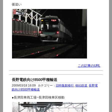
後追い
この記事のURL
長野電鉄向け8500甲種輸送
2009/03/18 16:09
カテゴリー：
旧特集館移行
,
他社鉄道
,
長野電
鉄向け8500甲種輸送
●長津田車両工場~長津田検車区移動