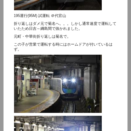
195運行(95M) 試運転 ＠代官山
折り返しはダメ元で菊名へ。。。しかし通常速度で運転して
いたため日吉～綱島間で抜かれました。
元町・中華街折り返しは菊名で。
この子が営業で運転する時にはホームドアが付いているは
ず。