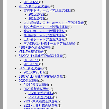
2015/06/20
(1)
ホームドア設置試運転
(8)
宮前平下りホームドア設置試運転
(2)
2015/10/22
(1)
2015/10/23
(1)
大井町線溝の口上りホームドア設置試運転
(1)
都立大学ホームドア設置試運転
(1)
緑が丘ホームドア設置試運転
(1)
尾山台ホームドア設置試運転
(1)
上野毛ホームドア設置試運転
(1)
溝の口駅1.4番線ホームドア結合試験
(1)
4106F8R化組成試運転
(1)
Y511F出場試運転
(1)
5120FALL4扉化/TIP確認試運転
(2)
2016/01/09
(1)
2016/01/10
(1)
5177F新造試運転
(1)
2016/09/25 DT
(1)
5107FALL4扉化/TIP確認試運転
(1)
2020系試運転
(10)
2121F深夜試運転
(1)
2020系新造試運転
(2)
2121F新造試運転
(2)
2125F新造試運転
(1)
2121F東武線総合試運転
(2)
2121F大井町線内試運転
(1)