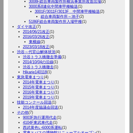
3008F総合車両製作所横浜事業所改造出場
(2)
3000系8連化中間車甲種輸送
(1)
3001F/3011F/3013F 中間車甲種輸送
(2)
総合車両製作所～池子
(2)
5186F総合車両製作所入場甲種
(1)
ダイヤ改正
(7)
2014/06/21改正
(1)
2016/03/26改正
(2)
東横線
(2)
2023/03/18改正
(4)
渋谷～代官山解体状況
(4)
渋谷トラス橋撤去準備
(1)
2014/10/04の沿線
(1)
渋谷トラス橋撤去
(1)
Hikarie140118
(1)
東急電車まつり
(4)
2014年電車まつり
(1)
2015年電車まつり
(1)
2016年電車まつり
(1)
2019年電車まつり
(1)
技能コンクール回送
(1)
2014年度協議会回送
(1)
その他
(7)
9003F急行運用代走
(1)
4104F東武車代走
(1)
西武黄色い6000系運転
(1)
電車とバスの博物館リニューアルオープン
(1)