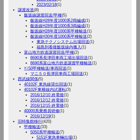
2023/02/18
(1)
譲渡改造
(8)
飯坂線譲渡回送/甲種
(5)
飯坂線H28年度1000系2両編成
(1)
飯坂線H28年度1000系3両編成
(1)
飯坂線H28年度1000系甲種輸送
(1)
飯坂線H30年度1000系甲種輸送
(2)
東急テクノシステム出場回送
(1)
福島到着後飯坂線内搬入
(1)
富山地方鉄道譲渡回送/甲種
(2)
8690系長津田車両工場出場回送
(1)
8690系富山地方鉄道譲渡甲種輸送
(1)
ﾏﾆ50甲種輸送/車両回送
(1)
マニ５０長津田車両工場回送
(1)
西武線関係
(5)
40102F 東急線貸出回送
(1)
40102F東横線内試運転
(3)
2016/12/10 終電後
(1)
2016/12/12 終電後
(1)
2016/12/15 終電後
(1)
40000系乗務員研修
(1)
2016/12/19
(1)
旧特集館移行
(420)
甲種輸送
(33)
5050系甲種輸送
(7)
5151F東急車輛出場
(1)