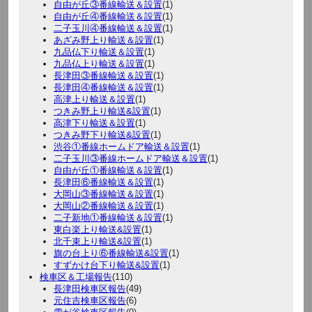
自由が丘③番線輸送＆設置
(1)
自由が丘④番線輸送＆設置
(1)
二子玉川④番線輸送＆設置
(1)
あざみ野上り輸送＆設置
(1)
九品仏下り輸送＆設置
(1)
九品仏上り輸送＆設置
(1)
長津田③番線輸送＆設置
(1)
長津田④番線輸送＆設置
(1)
高津上り輸送＆設置
(1)
つきみ野上り輸送&設置
(1)
高津下り輸送＆設置
(1)
つきみ野下り輸送&設置
(1)
渋谷①番線ホームドア輸送＆設置
(1)
二子玉川③番線ホームドア輸送＆設置
(1)
自由が丘①番線輸送＆設置
(1)
長津田⑥番線輸送＆設置
(1)
大岡山③番線輸送＆設置
(1)
大岡山②番線輸送＆設置
(1)
二子新地①番線輸送＆設置
(1)
東白楽上り輸送&設置
(1)
北千束上り輸送&設置
(1)
旗の台上り⑥番線輸送&設置
(1)
すずかけ台下り輸送&設置
(1)
検車区＆工場報告
(110)
長津田検車区報告
(49)
元住吉検車区報告
(6)