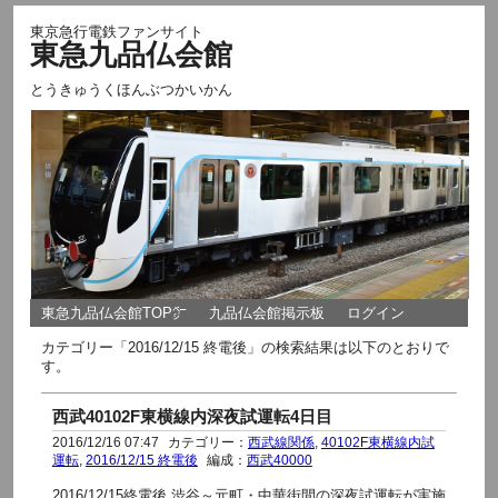
東京急行電鉄ファンサイト
東急九品仏会館
とうきゅうくほんぶつかいかん
東急九品仏会館TOP㌻
九品仏会館掲示板
ログイン
カテゴリー「2016/12/15 終電後」の検索結果は以下のとおりで
す。
西武40102F東横線内深夜試運転4日目
2016/12/16 07:47
カテゴリー：
西武線関係
,
40102F東横線内試
運転
,
2016/12/15 終電後
編成：
西武40000
2016/12/15終電後 渋谷～元町・中華街間の深夜試運転が実施