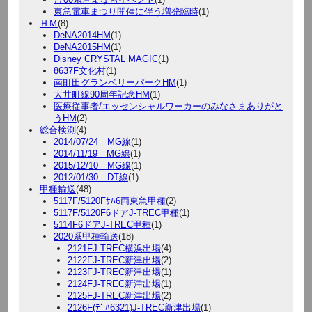
東急電車まつり開催に伴う増発臨時
(1)
ＨＭ
(8)
DeNA2014HM
(1)
DeNA2015HM
(1)
Disney CRYSTAL MAGIC
(1)
8637F文化村
(1)
南町田グランベリーパークHM
(1)
大井町線90周年記念HM
(1)
医療従事者/エッセンシャルワーカーのみなさまありがと
うHM
(2)
総合検測
(4)
2014/07/24 MG線
(1)
2014/11/19 MG線
(1)
2015/12/10 MG線
(1)
2012/01/30 DT線
(1)
甲種輸送
(48)
5117F/5120Fｻﾊ6両東急甲種
(2)
5117F/5120F6ドアJ-TREC甲種
(1)
5114F6ドアJ-TREC甲種
(1)
2020系甲種輸送
(18)
2121FJ-TREC横浜出場
(4)
2122FJ-TREC新津出場
(2)
2123FJ-TREC新津出場
(1)
2124FJ-TREC新津出場
(1)
2125FJ-TREC新津出場
(2)
2126F(ﾃﾞﾊ6321)J-TREC新津出場
(1)