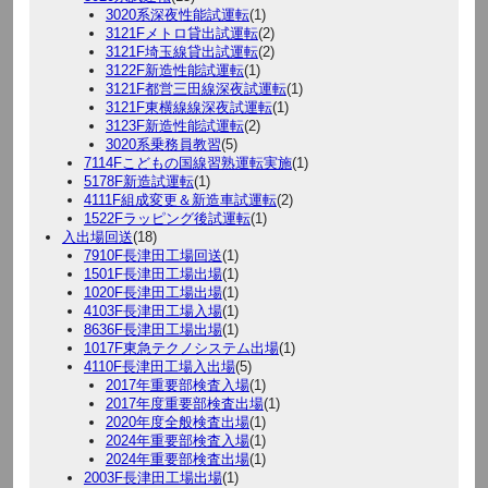
3020系深夜性能試運転
(1)
3121Fメトロ貸出試運転
(2)
3121F埼玉線貸出試運転
(2)
3122F新造性能試運転
(1)
3121F都営三田線深夜試運転
(1)
3121F東横線線深夜試運転
(1)
3123F新造性能試運転
(2)
3020系乗務員教習
(5)
7114Fこどもの国線習熟運転実施
(1)
5178F新造試運転
(1)
4111F組成変更＆新造車試運転
(2)
1522Fラッピング後試運転
(1)
入出場回送
(18)
7910F長津田工場回送
(1)
1501F長津田工場出場
(1)
1020F長津田工場出場
(1)
4103F長津田工場入場
(1)
8636F長津田工場出場
(1)
1017F東急テクノシステム出場
(1)
4110F長津田工場入出場
(5)
2017年重要部検査入場
(1)
2017年度重要部検査出場
(1)
2020年度全般検査出場
(1)
2024年重要部検査入場
(1)
2024年重要部検査出場
(1)
2003F長津田工場出場
(1)