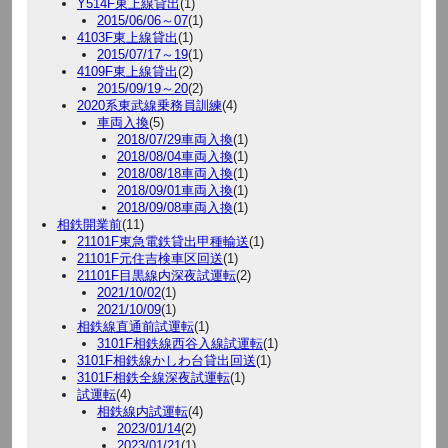
Y514F東上線貸出
(1)
2015/06/06～07
(1)
4103F東上線貸出
(1)
2015/07/17～19
(1)
4109F東上線貸出
(2)
2015/09/19～20
(2)
2020系東武線乗務員訓練
(4)
車両入換
(5)
2018/07/29車両入換
(1)
2018/08/04車両入換
(1)
2018/08/18車両入換
(1)
2018/09/01車両入換
(1)
2018/09/08車両入換
(1)
相鉄開業前
(11)
21101F東急電鉄貸出甲種輸送
(1)
21101F元住吉検車区回送
(1)
21101F目黒線内深夜試運転
(2)
2021/10/02
(1)
2021/10/09
(1)
相鉄線直通前試運転
(1)
3101F相鉄線西谷入線試運転
(1)
3101F相鉄線かしわ台貸出回送
(1)
3101F相鉄全線深夜試運転
(1)
試運転
(4)
相鉄線内試運転
(4)
2023/01/14
(2)
2023/01/21
(1)