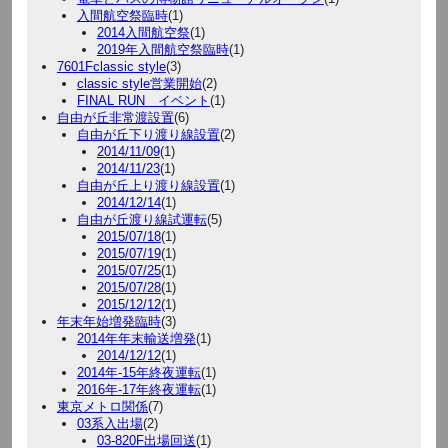
入間航空祭臨時
(1)
2014入間航空祭
(1)
2019年入間航空祭臨時
(1)
7601Fclassic style
(3)
classic style営業開始
(2)
FINAL RUN イベント
(1)
自由が丘非常渡設置
(6)
自由が丘下り渡り線設置
(2)
2014/11/09
(1)
2014/11/23
(1)
自由が丘上り渡り線設置
(1)
2014/12/14
(1)
自由が丘渡り線試運転
(5)
2015/07/18
(1)
2015/07/19
(1)
2015/07/25
(1)
2015/07/28
(1)
2015/12/12
(1)
年末年始増発臨時
(3)
2014年年末輸送増発
(1)
2014/12/12
(1)
2014年-15年終夜運転
(1)
2016年-17年終夜運転
(1)
東京メトロ関係
(7)
03系入出場
(2)
03-820F出場回送
(1)