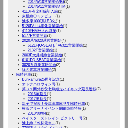
2014/5/10営業開始/IG
(1)
2014/5/11営業開始/TM
(1)
4110F有楽町線初入線
(1)
東横線〇Ｋデビュー
(1)
池多摩1000系LED化
(1)
5120FALL4扉化営業開始
(1)
4110FHM外され営業
(1)
5177F営業開始
(1)
2020系/6020系営業開始
(4)
6121F[Q-SEAT]ﾃﾞﾊ6321営業開始
(1)
2132F営業開始
(1)
2003F大井町線営業開始
(1)
6101FQ SEAT営業開始
(1)
3020系営業運転開始
(2)
緑の電車営業開始
(2)
臨時列車
(11)
Bunkamura25周年記念
(1)
オトナハロウィン号
(1)
第３１回外秩父七峰縦走ハイキング延長運転
(2)
2016年延長
(1)
2017年延長
(1)
親子で探索！長津田車庫見学臨時列車
(1)
横浜アリーナイベント開催臨時特急
(1)
2018/08/04
(1)
ベイスターズトレイン ビクトリー号
(2)
池上線「乾杯電車」
(1)
7700系さよならイベント
(1)