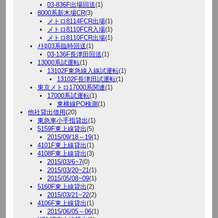
03-836F出場回送
(1)
8000系新木場CR
(3)
メトロ8114FCR出場
(1)
メトロ8110FCR入場
(1)
メトロ8110FCR出場
(1)
ﾒﾄﾛ03系臨時回送
(1)
03-136F長津田回送
(1)
13000系試運転
(1)
13102F東急線入線試運転
(1)
13102F長津田試運転
(1)
東京メトロ17000系関連
(1)
17000系試運転
(1)
東横線PQ検測
(1)
他社貸出借用
(20)
東急車小手指貸出
(1)
5159F東上線貸出
(5)
2015/09/18～19
(1)
4101F東上線貸出
(1)
4108F東上線貸出
(3)
2015/03/6~7
(0)
2015/03/20~21
(1)
2015/05/08~09
(1)
5160F東上線貸出
(2)
2015/03/21~22
(2)
4106F東上線貸出
(1)
2015/06/05～06
(1)