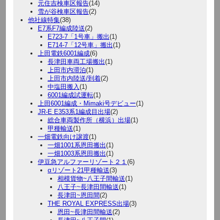
元住吉検車区報告
(14)
雪が谷検車区報告
(2)
他社線特集
(38)
E7系F7編成陸送
(2)
E723-7「1号車」搬出
(1)
E714-7「12号車」搬出
(1)
上田電鉄6001編成
(6)
長津田車両工場搬出
(1)
上田市内滞泊
(1)
上田市内陸送/到着
(2)
中塩田搬入
(1)
6001編成試運転
(1)
上田6001編成・Mimaki号デビュー
(1)
JR-E E353系1編成目出場
(2)
総合車両製作所（横浜）出場
(1)
甲種輸送
(1)
一畑電鉄向け譲渡
(1)
一畑1001系恩田搬出
(1)
一畑1003系恩田搬出
(1)
伊豆急アルファーリゾート２１
(6)
αリゾート21甲種輸送
(3)
相模貨物~八王子間輸送
(1)
八王子~長津田間輸送
(1)
長津田~恩田間
(2)
THE ROYAL EXPRESS出場
(3)
恩田~長津田間輸送
(2)