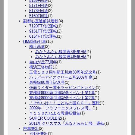
5159F回送
(1)
5171F回送
(2)
5173F回送
(2)
5160F回送
(1)
副都心直通前試運転
(4)
7120FTY試運転
(1)
9151FTY試運転
(2)
6154FTY試運転
(1)
HM/臨時列車
(15)
横浜高速
(2)
みなとみらい線開通3周年HM
(1)
みなとみらい線開通4周年HM
(1)
自由が丘77周年
(1)
横浜三塔物語
(1)
玉電１００周年新玉川線30周年記念号
(1)
ハッピーアイスクリーム号2007年度
(1)
東横線80周年記念号
(1)
仮面ライダー電王ラッピングトレイン
(1)
東横線8000系引退記念イベント第1弾
(1)
東横線8000系引退記念イベント第2弾
(1)
「それいけ！！こどもの国ＧＯ！」運転
(1)
2009年「フラワーエクスプレス号」
(1)
Ｙ１５０たねまる号運転報告
(1)
SUPER COOLBIZ
(1)
2011年クリスマス「みなとみらい号」運転
(1)
廃車搬出
(2)
7915F搬出
(1)