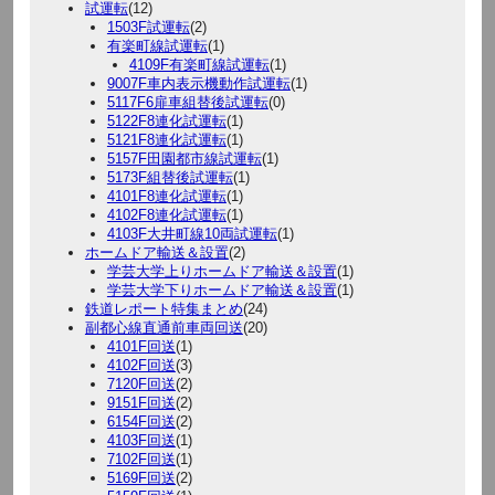
試運転
(12)
1503F試運転
(2)
有楽町線試運転
(1)
4109F有楽町線試運転
(1)
9007F車内表示機動作試運転
(1)
5117F6扉車組替後試運転
(0)
5122F8連化試運転
(1)
5121F8連化試運転
(1)
5157F田園都市線試運転
(1)
5173F組替後試運転
(1)
4101F8連化試運転
(1)
4102F8連化試運転
(1)
4103F大井町線10両試運転
(1)
ホームドア輸送＆設置
(2)
学芸大学上りホームドア輸送＆設置
(1)
学芸大学下りホームドア輸送＆設置
(1)
鉄道レポート特集まとめ
(24)
副都心線直通前車両回送
(20)
4101F回送
(1)
4102F回送
(3)
7120F回送
(2)
9151F回送
(2)
6154F回送
(2)
4103F回送
(1)
7102F回送
(1)
5169F回送
(2)