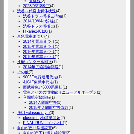
東横線
(2)
2023/03/18改正
(4)
渋谷～代官山解体状況
(4)
渋谷トラス橋撤去準備
(1)
2014/10/04の沿線
(1)
渋谷トラス橋撤去
(1)
Hikarie140118
(1)
東急電車まつり
(4)
2014年電車まつり
(1)
2015年電車まつり
(1)
2016年電車まつり
(1)
2019年電車まつり
(1)
技能コンクール回送
(1)
2014年度協議会回送
(1)
その他
(7)
9003F急行運用代走
(1)
4104F東武車代走
(1)
西武黄色い6000系運転
(1)
電車とバスの博物館リニューアルオープン
(1)
入間航空祭臨時
(1)
2014入間航空祭
(1)
2019年入間航空祭臨時
(1)
7601Fclassic style
(3)
classic style営業開始
(2)
FINAL RUN イベント
(1)
自由が丘非常渡設置
(6)
自由が丘下り渡り線設置
(2)