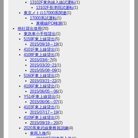
13102F東急線入線試運転
(1)
13102F長津田試運転
(1)
東京メトロ17000系関連
(1)
17000系試運転
(1)
東横線PQ検測
(1)
他社貸出借用
(20)
東急車小手指貸出
(1)
5159F東上線貸出
(5)
2015/09/18～19
(1)
4101F東上線貸出
(1)
4108F東上線貸出
(3)
2015/03/6~7
(0)
2015/03/20~21
(1)
2015/05/08~09
(1)
5160F東上線貸出
(2)
2015/03/21~22
(2)
4106F東上線貸出
(1)
2015/06/05～06
(1)
Y514F東上線貸出
(1)
2015/06/06～07
(1)
4103F東上線貸出
(1)
2015/07/17～19
(1)
4109F東上線貸出
(2)
2015/09/19～20
(2)
2020系東武線乗務員訓練
(4)
車両入換
(5)