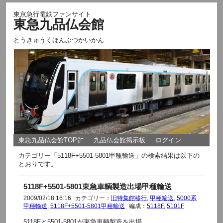
東京急行電鉄ファンサイト
東急九品仏会館
とうきゅうくほんぶつかいかん
東急九品仏会館TOP㌻
九品仏会館掲示板
ログイン
カテゴリー「5118F+5501-5801甲種輸送」の検索結果は以下の
とおりです。
5118F+5501-5801東急車輌製造出場甲種輸送
2009/02/18 16:16
カテゴリー：
旧特集館移行
,
甲種輸送
,
5000系
甲種輸送
,
5118F+5501-5801甲種輸送
編成：
5118F
,
5101F
5118Fと5501-5801が東急車輌製造を出場