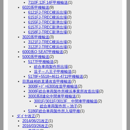
7110F.12F.14F甲種輸送
(1)
6020系甲種輸送
(9)
6121FJ-TREC横浜出場
(3)
6151FJ-TREC横浜出場
(2)
6155FJ-TREC新津出場
(1)
6157FJ-TREC新津出場
(1)
6158FJ-TREC新津出場
(1)
3020系甲種輸送
(3)
3121FJ-TREC横浜出場
(2)
3122FJ-TREC横浜出場
(1)
6000系Q SEAT甲種輸送
(2)
5000系甲種輸送
(2)
5177F甲種輸送
(2)
総合車両製作所出場
(1)
逗子～八王子甲種輸送
(1)
5178F+5518+4611-4711甲種輸送
(2)
目黒線相鉄直通改造甲種輸送
(7)
3008F+ﾃﾞﾊ6300改造甲種輸送
(2)
3008F総合車両製作所横浜事業所改造出場
(2)
3000系8連化中間車甲種輸送
(1)
3001F/3011F/3013F 中間車甲種輸送
(2)
総合車両製作所～池子
(2)
5186F総合車両製作所入場甲種
(1)
ダイヤ改正
(7)
2014/06/21改正
(1)
2016/03/26改正
(2)