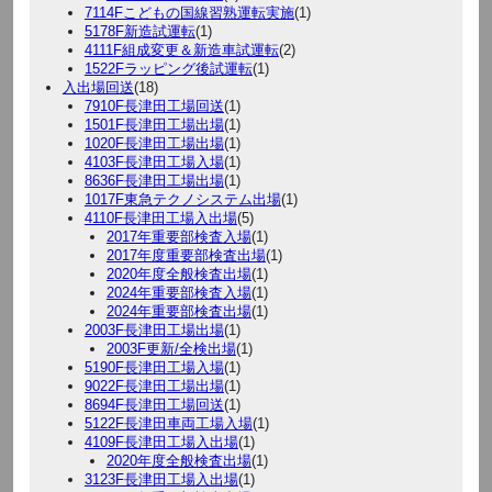
7114Fこどもの国線習熟運転実施
(1)
5178F新造試運転
(1)
4111F組成変更＆新造車試運転
(2)
1522Fラッピング後試運転
(1)
入出場回送
(18)
7910F長津田工場回送
(1)
1501F長津田工場出場
(1)
1020F長津田工場出場
(1)
4103F長津田工場入場
(1)
8636F長津田工場出場
(1)
1017F東急テクノシステム出場
(1)
4110F長津田工場入出場
(5)
2017年重要部検査入場
(1)
2017年度重要部検査出場
(1)
2020年度全般検査出場
(1)
2024年重要部検査入場
(1)
2024年重要部検査出場
(1)
2003F長津田工場出場
(1)
2003F更新/全検出場
(1)
5190F長津田工場入場
(1)
9022F長津田工場出場
(1)
8694F長津田工場回送
(1)
5122F長津田車両工場入場
(1)
4109F長津田工場入出場
(1)
2020年度全般検査出場
(1)
3123F長津田工場入出場
(1)