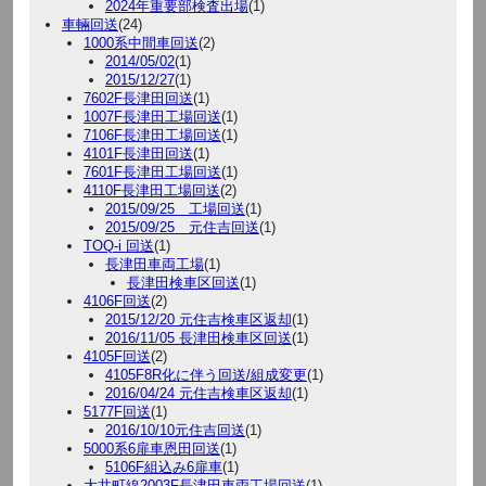
2024年重要部検査出場
(1)
車輛回送
(24)
1000系中間車回送
(2)
2014/05/02
(1)
2015/12/27
(1)
7602F長津田回送
(1)
1007F長津田工場回送
(1)
7106F長津田工場回送
(1)
4101F長津田回送
(1)
7601F長津田工場回送
(1)
4110F長津田工場回送
(2)
2015/09/25 工場回送
(1)
2015/09/25 元住吉回送
(1)
TOQ-i 回送
(1)
長津田車両工場
(1)
長津田検車区回送
(1)
4106F回送
(2)
2015/12/20 元住吉検車区返却
(1)
2016/11/05 長津田検車区回送
(1)
4105F回送
(2)
4105F8R化に伴う回送/組成変更
(1)
2016/04/24 元住吉検車区返却
(1)
5177F回送
(1)
2016/10/10元住吉回送
(1)
5000系6扉車恩田回送
(1)
5106F組込み6扉車
(1)
大井町線2003F長津田車両工場回送
(1)