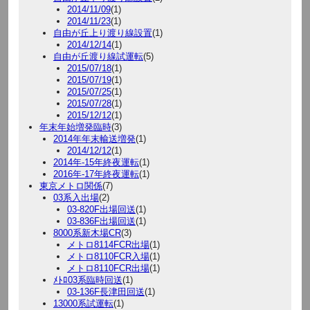
2014/11/09
(1)
2014/11/23
(1)
自由が丘上り渡り線設置
(1)
2014/12/14
(1)
自由が丘渡り線試運転
(5)
2015/07/18
(1)
2015/07/19
(1)
2015/07/25
(1)
2015/07/28
(1)
2015/12/12
(1)
年末年始増発臨時
(3)
2014年年末輸送増発
(1)
2014/12/12
(1)
2014年-15年終夜運転
(1)
2016年-17年終夜運転
(1)
東京メトロ関係
(7)
03系入出場
(2)
03-820F出場回送
(1)
03-836F出場回送
(1)
8000系新木場CR
(3)
メトロ8114FCR出場
(1)
メトロ8110FCR入場
(1)
メトロ8110FCR出場
(1)
ﾒﾄﾛ03系臨時回送
(1)
03-136F長津田回送
(1)
13000系試運転
(1)