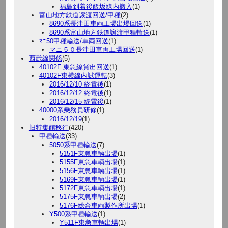
福島到着後飯坂線内搬入
(1)
富山地方鉄道譲渡回送/甲種
(2)
8690系長津田車両工場出場回送
(1)
8690系富山地方鉄道譲渡甲種輸送
(1)
ﾏﾆ50甲種輸送/車両回送
(1)
マニ５０長津田車両工場回送
(1)
西武線関係
(5)
40102F 東急線貸出回送
(1)
40102F東横線内試運転
(3)
2016/12/10 終電後
(1)
2016/12/12 終電後
(1)
2016/12/15 終電後
(1)
40000系乗務員研修
(1)
2016/12/19
(1)
旧特集館移行
(420)
甲種輸送
(33)
5050系甲種輸送
(7)
5151F東急車輛出場
(1)
5155F東急車輌出場
(1)
5156F東急車輛出場
(1)
5169F東急車輌出場
(1)
5172F東急車輌出場
(1)
5175F東急車輌出場
(2)
5176F総合車両製作所出場
(1)
Y500系甲種輸送
(1)
Y511F東急車輌出場
(1)