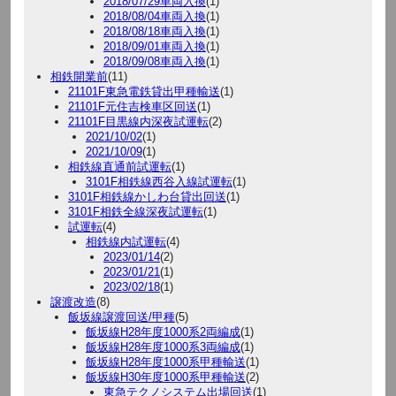
2018/07/29車両入換
(1)
2018/08/04車両入換
(1)
2018/08/18車両入換
(1)
2018/09/01車両入換
(1)
2018/09/08車両入換
(1)
相鉄開業前
(11)
21101F東急電鉄貸出甲種輸送
(1)
21101F元住吉検車区回送
(1)
21101F目黒線内深夜試運転
(2)
2021/10/02
(1)
2021/10/09
(1)
相鉄線直通前試運転
(1)
3101F相鉄線西谷入線試運転
(1)
3101F相鉄線かしわ台貸出回送
(1)
3101F相鉄全線深夜試運転
(1)
試運転
(4)
相鉄線内試運転
(4)
2023/01/14
(2)
2023/01/21
(1)
2023/02/18
(1)
譲渡改造
(8)
飯坂線譲渡回送/甲種
(5)
飯坂線H28年度1000系2両編成
(1)
飯坂線H28年度1000系3両編成
(1)
飯坂線H28年度1000系甲種輸送
(1)
飯坂線H30年度1000系甲種輸送
(2)
東急テクノシステム出場回送
(1)