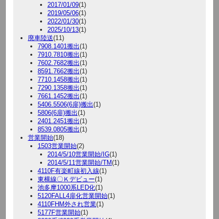
2017/01/09
(1)
2019/05/06
(1)
2022/01/30
(1)
2025/10/13
(1)
廃車陸送
(11)
7908.1401搬出
(1)
7910.7810搬出
(1)
7602.7682搬出
(1)
8591.7662搬出
(1)
7710.1458搬出
(1)
7290.1358搬出
(1)
7661.1452搬出
(1)
5406.5506(6扉)搬出
(1)
5806(6扉)搬出
(1)
2401.2451搬出
(1)
8539.0805搬出
(1)
営業開始
(18)
1503営業開始
(2)
2014/5/10営業開始/IG
(1)
2014/5/11営業開始/TM
(1)
4110F有楽町線初入線
(1)
東横線〇Ｋデビュー
(1)
池多摩1000系LED化
(1)
5120FALL4扉化営業開始
(1)
4110FHM外され営業
(1)
5177F営業開始
(1)