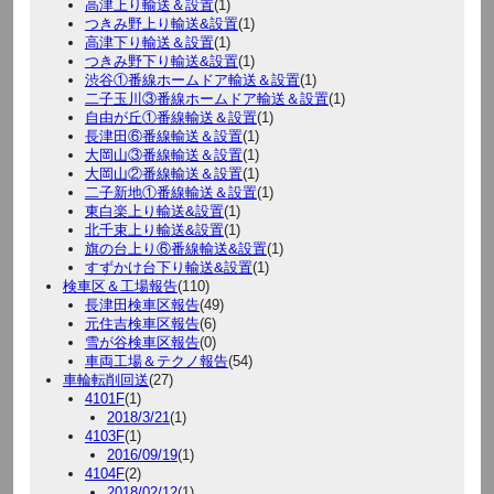
高津上り輸送＆設置
(1)
つきみ野上り輸送&設置
(1)
高津下り輸送＆設置
(1)
つきみ野下り輸送&設置
(1)
渋谷①番線ホームドア輸送＆設置
(1)
二子玉川③番線ホームドア輸送＆設置
(1)
自由が丘①番線輸送＆設置
(1)
長津田⑥番線輸送＆設置
(1)
大岡山③番線輸送＆設置
(1)
大岡山②番線輸送＆設置
(1)
二子新地①番線輸送＆設置
(1)
東白楽上り輸送&設置
(1)
北千束上り輸送&設置
(1)
旗の台上り⑥番線輸送&設置
(1)
すずかけ台下り輸送&設置
(1)
検車区＆工場報告
(110)
長津田検車区報告
(49)
元住吉検車区報告
(6)
雪が谷検車区報告
(0)
車両工場＆テクノ報告
(54)
車輪転削回送
(27)
4101F
(1)
2018/3/21
(1)
4103F
(1)
2016/09/19
(1)
4104F
(2)
2018/02/12
(1)