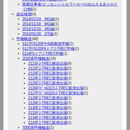
医療従事者/エッセンシャルワーカーのみなさまありがと
うHM
(2)
総合検測
(4)
2014/07/24 MG線
(1)
2014/11/19 MG線
(1)
2015/12/10 MG線
(1)
2012/01/30 DT線
(1)
甲種輸送
(48)
5117F/5120Fｻﾊ6両東急甲種
(2)
5117F/5120F6ドアJ-TREC甲種
(1)
5114F6ドアJ-TREC甲種
(1)
2020系甲種輸送
(18)
2121FJ-TREC横浜出場
(4)
2122FJ-TREC新津出場
(2)
2123FJ-TREC新津出場
(1)
2124FJ-TREC新津出場
(1)
2125FJ-TREC新津出場
(2)
2126F(ﾃﾞﾊ6321)J-TREC新津出場
(1)
2127F(ﾃﾞﾊ6322)J-TREC新津出場
(1)
2128FJ-TREC新津出場
(1)
2129FJ-TREC新津出場
(1)
2130FJ-TREC新津出場
(1)
2131FJ-TREC横浜出場
(1)
2134FJ-TREC新津出場
(1)
2142FJ-TREC新津出場
(1)
7000系甲種輸送
(1)