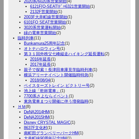
2020系/6020系営業開始
(4)
6121F[Q-SEAT]ﾃﾞﾊ6321営業開始
(1)
2132F営業開始
(1)
2003F大井町線営業開始
(1)
6101FQ SEAT営業開始
(1)
3020系営業運転開始
(2)
緑の電車営業開始
(2)
臨時列車
(11)
Bunkamura25周年記念
(1)
オトナハロウィン号
(1)
第３１回外秩父七峰縦走ハイキング延長運転
(2)
2016年延長
(1)
2017年延長
(1)
親子で探索！長津田車庫見学臨時列車
(1)
横浜アリーナイベント開催臨時特急
(1)
2018/08/04
(1)
ベイスターズトレイン ビクトリー号
(2)
池上線「乾杯電車」
(1)
7700系さよならイベント
(1)
東急電車まつり開催に伴う増発臨時
(1)
ＨＭ
(8)
DeNA2014HM
(1)
DeNA2015HM
(1)
Disney CRYSTAL MAGIC
(1)
8637F文化村
(1)
南町田グランベリーパークHM
(1)
大井町線90周年記念HM
(1)