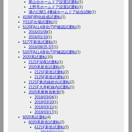
尾山台ホームドア設置試運転
(1)
上野毛ホームドア設置試運転
(1)
溝の口駅1.4番線ホームドア結合試験
(1)
4106F8R化組成試運転
(1)
Y511F出場試運転
(1)
5120FALL4扉化/TIP確認試運転
(2)
2016/01/09
(1)
2016/01/10
(1)
5177F新造試運転
(1)
2016/09/25 DT
(1)
5107FALL4扉化/TIP確認試運転
(1)
2020系試運転
(10)
2121F深夜試運転
(1)
2020系新造試運転
(2)
2121F新造試運転
(2)
2125F新造試運転
(1)
2121F東武線総合試運転
(2)
2121F大井町線内試運転
(1)
2020系乗務員教習
(3)
2018/03/04
(1)
2018/03/10
(1)
2018/03/11
(1)
2018/03/17
(1)
6020系試運転
(4)
6020系新造試運転
(2)
6121F新造試運転
(2)