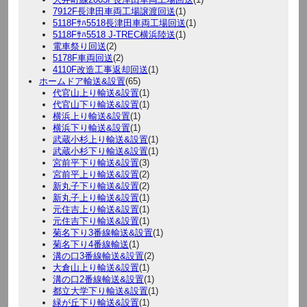
7912F長津田車両工場譲渡回送
(1)
5118Fｻﾊ5518長津田車両工場回送
(1)
5118Fｻﾊ5518 J-TREC横浜陸送
(1)
電車祭り回送
(2)
5178F車両回送
(2)
4110F改造工事返却回送
(1)
ホームドア輸送&設置
(65)
代官山上り輸送&設置
(1)
代官山下り輸送&設置
(1)
横浜上り輸送&設置
(1)
横浜下り輸送&設置
(1)
武蔵小杉上り輸送&設置
(1)
武蔵小杉下り輸送&設置
(1)
宮前平下り輸送&設置
(3)
宮前平上り輸送&設置
(2)
新丸子下り輸送&設置
(2)
新丸子上り輸送&設置
(1)
元住吉上り輸送&設置
(1)
元住吉下り輸送&設置
(1)
菊名下り3番線輸送&設置
(1)
菊名下り4番線輸送
(1)
溝の口3番線輸送&設置
(2)
大倉山上り輸送&設置
(1)
溝の口2番線輸送&設置
(1)
都立大学下り輸送&設置
(1)
緑が丘下り輸送&設置
(1)