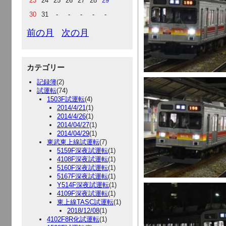
23
24
25
26
27
28
29
30
31
-
-
-
-
-
前の月
次の月
カテゴリー
記録簿
(2)
試運転
(74)
1503F試運転
(4)
2014/4/21
(1)
2014/4/26
(1)
2014/04/27
(1)
2014/04/29
(1)
東武東上線試運転
(7)
5159F深夜試運転
(1)
4108F深夜試運転
(1)
5160F深夜試運転
(1)
5167F深夜試運転
(1)
Y514F深夜試運転
(1)
4109F深夜試運転
(1)
東上線TASC試運転
(1)
2018/12/08
(1)
4102F8R化試運転
(1)