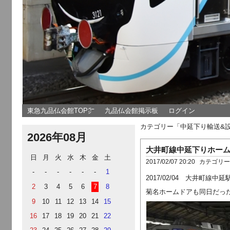
東急九品仏会館TOP㌻
九品仏会館掲示板
ログイン
カテゴリー「中延下り輸送&
2026年08月
大井町線中延下りホー
日
月
火
水
木
金
土
2017/02/07 20:20
カテゴリ
-
-
-
-
-
-
1
2017/02/04 大井町
2
3
4
5
6
7
8
菊名ホームドアも同日だっ
9
10
11
12
13
14
15
16
17
18
19
20
21
22