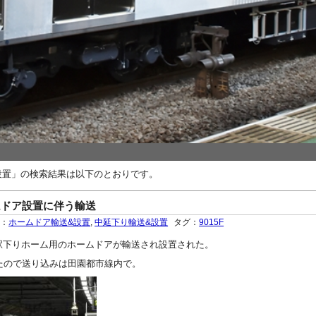
設置」の検索結果は以下のとおりです。
ムドア設置に伴う輸送
ー：
ホームドア輸送&設置
,
中延下り輸送&設置
タグ：
9015F
線中延駅下りホーム用のホームドアが輸送され設置された。
たので送り込みは田園都市線内で。