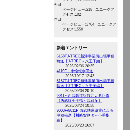
今日
ページビュー:219 | ユニークア
クセス:102
昨日
ページビュー:2764 | ユニークア
クセス:1550
新着エントリー
6158FJ-TREC新津事業所出場甲種
輸送【J-TREC～八王子編】
2026/02/06 20:35
4110F 車輪転削回送
2025/10/17 12:43
6157FJ-TREC新津事業所出場甲種
輸送【J-TREC～八王子編】
2025/09/04 20:10
9011F 西武鉄道譲渡による回送
【西武線小手指～武蔵丘】
2025/08/24 10:38
9003F/9011F 西武鉄道譲渡による
甲種輸送【川崎貨物タ～小手指
編】
2025/08/23 16:07