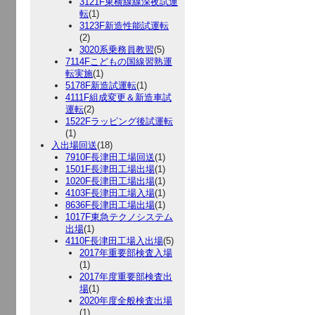
3121F東横線線深夜試運
転
(1)
3123F新造性能試運転
(2)
3020系乗務員教習
(5)
7114Fこどもの国線習熟運
転実施
(1)
5178F新造試運転
(1)
4111F組成変更＆新造車試
運転
(2)
1522Fラッピング後試運転
(1)
入出場回送
(18)
7910F長津田工場回送
(1)
1501F長津田工場出場
(1)
1020F長津田工場出場
(1)
4103F長津田工場入場
(1)
8636F長津田工場出場
(1)
1017F東急テクノシステム
出場
(1)
4110F長津田工場入出場
(5)
2017年重要部検査入場
(1)
2017年度重要部検査出
場
(1)
2020年度全般検査出場
(1)