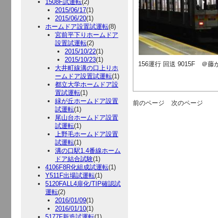
1508F試運転
(2)
2015/06/17
(1)
2015/06/20
(1)
ホームドア設置試運転
(8)
宮前平下りホームドア
設置試運転
(2)
2015/10/22
(1)
2015/10/23
(1)
156運行 回送 9015F ＠藤
大井町線溝の口上りホ
ームドア設置試運転
(1)
都立大学ホームドア設
置試運転
(1)
緑が丘ホームドア設置
前のページ
次のページ
試運転
(1)
尾山台ホームドア設置
試運転
(1)
上野毛ホームドア設置
試運転
(1)
溝の口駅1.4番線ホーム
ドア結合試験
(1)
4106F8R化組成試運転
(1)
Y511F出場試運転
(1)
5120FALL4扉化/TIP確認試
運転
(2)
2016/01/09
(1)
2016/01/10
(1)
5177F新造試運転
(1)