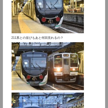
211系との並びもあと何回見れるの？