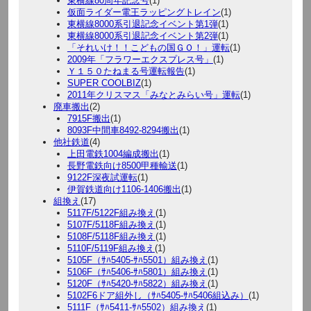
東横線80周年記念号
(1)
仮面ライダー電王ラッピングトレイン
(1)
東横線8000系引退記念イベント第1弾
(1)
東横線8000系引退記念イベント第2弾
(1)
「それいけ！！こどもの国ＧＯ！」運転
(1)
2009年「フラワーエクスプレス号」
(1)
Ｙ１５０たねまる号運転報告
(1)
SUPER COOLBIZ
(1)
2011年クリスマス「みなとみらい号」運転
(1)
廃車搬出
(2)
7915F搬出
(1)
8093F中間車8492-8294搬出
(1)
他社鉄道
(4)
上田電鉄1004編成搬出
(1)
長野電鉄向け8500甲種輸送
(1)
9122F深夜試運転
(1)
伊賀鉄道向け1106-1406搬出
(1)
組換え
(17)
5117F/5122F組み換え
(1)
5107F/5118F組み換え
(1)
5108F/5118F組み換え
(1)
5110F/5119F組み換え
(1)
5105F（ｻﾊ5405-ｻﾊ5501）組み換え
(1)
5106F（ｻﾊ5406-ｻﾊ5801）組み換え
(1)
5120F（ｻﾊ5420-ｻﾊ5822）組み換え
(1)
5102F6ドア組外し（ｻﾊ5405-ｻﾊ5406組込み）
(1)
5111F（ｻﾊ5411-ｻﾊ5502）組み換え
(1)