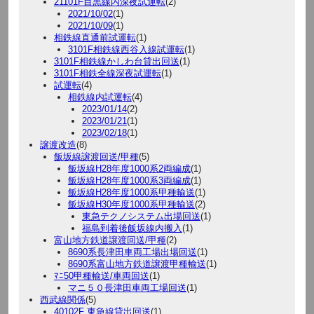
21101F目黒線内深夜試運転
(2)
2021/10/02
(1)
2021/10/09
(1)
相鉄線直通前試運転
(1)
3101F相鉄線西谷入線試運転
(1)
3101F相鉄線かしわ台貸出回送
(1)
3101F相鉄全線深夜試運転
(1)
試運転
(4)
相鉄線内試運転
(4)
2023/01/14
(2)
2023/01/21
(1)
2023/02/18
(1)
譲渡改造
(8)
飯坂線譲渡回送/甲種
(5)
飯坂線H28年度1000系2両編成
(1)
飯坂線H28年度1000系3両編成
(1)
飯坂線H28年度1000系甲種輸送
(1)
飯坂線H30年度1000系甲種輸送
(2)
東急テクノシステム出場回送
(1)
福島到着後飯坂線内搬入
(1)
富山地方鉄道譲渡回送/甲種
(2)
8690系長津田車両工場出場回送
(1)
8690系富山地方鉄道譲渡甲種輸送
(1)
ﾏﾆ50甲種輸送/車両回送
(1)
マニ５０長津田車両工場回送
(1)
西武線関係
(5)
40102F 東急線貸出回送
(1)