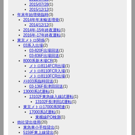
2015/07/28
(1)
2015/12/12
(1)
年末年始増発臨時
(3)
2014年年末輸送増発
(1)
2014/12/12
(1)
2014年-15年終夜運転
(1)
2016年-17年終夜運転
(1)
東京メトロ関係
(7)
03系入出場
(2)
03-820F出場回送
(1)
03-836F出場回送
(1)
8000系新木場CR
(3)
メトロ8114FCR出場
(1)
メトロ8110FCR入場
(1)
メトロ8110FCR出場
(1)
ﾒﾄﾛ03系臨時回送
(1)
03-136F長津田回送
(1)
13000系試運転
(1)
13102F東急線入線試運転
(1)
13102F長津田試運転
(1)
東京メトロ17000系関連
(1)
17000系試運転
(1)
東横線PQ検測
(1)
他社貸出借用
(20)
東急車小手指貸出
(1)
5159F東上線貸出
(5)