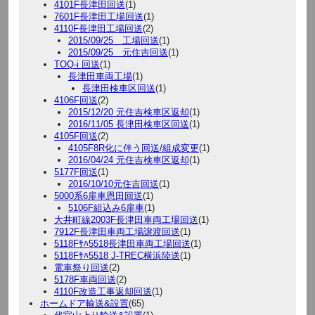
4101F長津田回送
(1)
7601F長津田工場回送
(1)
4110F長津田工場回送
(2)
2015/09/25 工場回送
(1)
2015/09/25 元住吉回送
(1)
TOQ-i 回送
(1)
長津田車両工場
(1)
長津田検車区回送
(1)
4106F回送
(2)
2015/12/20 元住吉検車区返却
(1)
2016/11/05 長津田検車区回送
(1)
4105F回送
(2)
4105F8R化に伴う回送/組成変更
(1)
2016/04/24 元住吉検車区返却
(1)
5177F回送
(1)
2016/10/10元住吉回送
(1)
5000系6扉車恩田回送
(1)
5106F組込み6扉車
(1)
大井町線2003F長津田車両工場回送
(1)
7912F長津田車両工場譲渡回送
(1)
5118Fｻﾊ5518長津田車両工場回送
(1)
5118Fｻﾊ5518 J-TREC横浜陸送
(1)
電車祭り回送
(2)
5178F車両回送
(2)
4110F改造工事返却回送
(1)
ホームドア輸送&設置
(65)