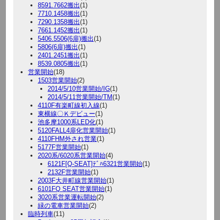
8591.7662搬出
(1)
7710.1458搬出
(1)
7290.1358搬出
(1)
7661.1452搬出
(1)
5406.5506(6扉)搬出
(1)
5806(6扉)搬出
(1)
2401.2451搬出
(1)
8539.0805搬出
(1)
営業開始
(18)
1503営業開始
(2)
2014/5/10営業開始/IG
(1)
2014/5/11営業開始/TM
(1)
4110F有楽町線初入線
(1)
東横線〇Ｋデビュー
(1)
池多摩1000系LED化
(1)
5120FALL4扉化営業開始
(1)
4110FHM外され営業
(1)
5177F営業開始
(1)
2020系/6020系営業開始
(4)
6121F[Q-SEAT]ﾃﾞﾊ6321営業開始
(1)
2132F営業開始
(1)
2003F大井町線営業開始
(1)
6101FQ SEAT営業開始
(1)
3020系営業運転開始
(2)
緑の電車営業開始
(2)
臨時列車
(11)