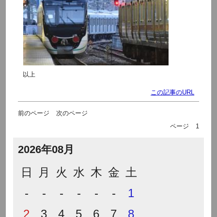
以上
この記事のURL
前のページ
次のページ
ページ
1
2026年08月
日
月
火
水
木
金
土
-
-
-
-
-
-
1
2
3
4
5
6
7
8