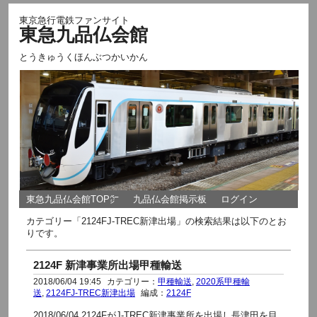
東京急行電鉄ファンサイト
東急九品仏会館
とうきゅうくほんぶつかいかん
東急九品仏会館TOP㌻
九品仏会館掲示板
ログイン
カテゴリー「2124FJ-TREC新津出場」の検索結果は以下のとお
りです。
2124F 新津事業所出場甲種輸送
2018/06/04 19:45
カテゴリー：
甲種輸送
,
2020系甲種輸
送
,
2124FJ-TREC新津出場
編成：
2124F
2018/06/04 2124FがJ-TREC新津事業所を出場し長津田を目