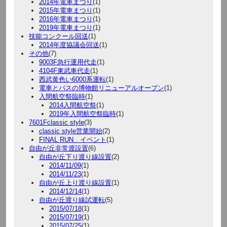
2014年電車まつり
(1)
2015年電車まつり
(1)
2016年電車まつり
(1)
2019年電車まつり
(1)
技能コンクール回送
(1)
2014年度協議会回送
(1)
その他
(7)
9003F急行運用代走
(1)
4104F東武車代走
(1)
西武黄色い6000系運転
(1)
電車とバスの博物館リニューアルオープン
(1)
入間航空祭臨時
(1)
2014入間航空祭
(1)
2019年入間航空祭臨時
(1)
7601Fclassic style
(3)
classic style営業開始
(2)
FINAL RUN イベント
(1)
自由が丘非常渡設置
(6)
自由が丘下り渡り線設置
(2)
2014/11/09
(1)
2014/11/23
(1)
自由が丘上り渡り線設置
(1)
2014/12/14
(1)
自由が丘渡り線試運転
(5)
2015/07/18
(1)
2015/07/19
(1)
2015/07/25
(1)