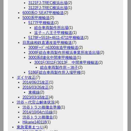
3121FJ-TREC横浜出場
(2)
3122FJ-TREC横浜出場
(1)
6000系Q SEAT甲種輸送
(2)
5000系甲種輸送
(2)
5177F甲種輸送
(2)
総合車両製作所出場
(1)
逗子～八王子甲種輸送
(1)
5178F+5518+4611-4711甲種輸送
(2)
目黒線相鉄直通改造甲種輸送
(7)
3008F+ﾃﾞﾊ6300改造甲種輸送
(2)
3008F総合車両製作所横浜事業所改造出場
(2)
3000系8連化中間車甲種輸送
(1)
3001F/3011F/3013F 中間車甲種輸送
(2)
総合車両製作所～池子
(2)
5186F総合車両製作所入場甲種
(1)
ダイヤ改正
(7)
2014/06/21改正
(1)
2016/03/26改正
(2)
東横線
(2)
2023/03/18改正
(4)
渋谷～代官山解体状況
(4)
渋谷トラス橋撤去準備
(1)
2014/10/04の沿線
(1)
渋谷トラス橋撤去
(1)
Hikarie140118
(1)
東急電車まつり
(4)