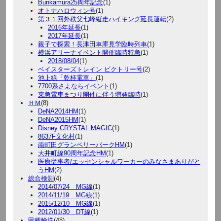
Bunkamura25周年記念
(1)
オトナハロウィン号
(1)
第３１回外秩父七峰縦走ハイキング延長運転
(2)
2016年延長
(1)
2017年延長
(1)
親子で探索！長津田車庫見学臨時列車
(1)
横浜アリーナイベント開催臨時特急
(1)
2018/08/04
(1)
ベイスターズトレイン ビクトリー号
(2)
池上線「乾杯電車」
(1)
7700系さよならイベント
(1)
東急電車まつり開催に伴う増発臨時
(1)
ＨＭ
(8)
DeNA2014HM
(1)
DeNA2015HM
(1)
Disney CRYSTAL MAGIC
(1)
8637F文化村
(1)
南町田グランベリーパークHM
(1)
大井町線90周年記念HM
(1)
医療従事者/エッセンシャルワーカーのみなさまありがと
うHM
(2)
総合検測
(4)
2014/07/24 MG線
(1)
2014/11/19 MG線
(1)
2015/12/10 MG線
(1)
2012/01/30 DT線
(1)
甲種輸送
(48)