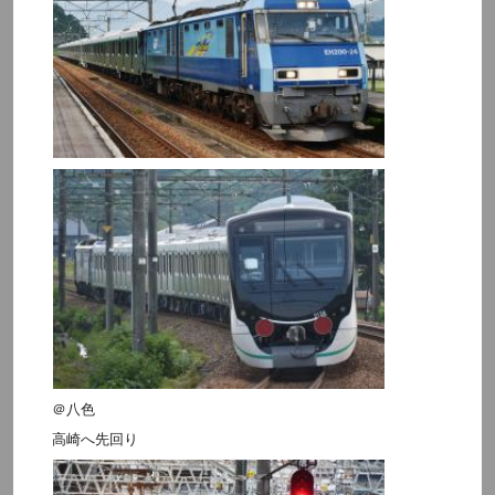
＠八色
高崎へ先回り