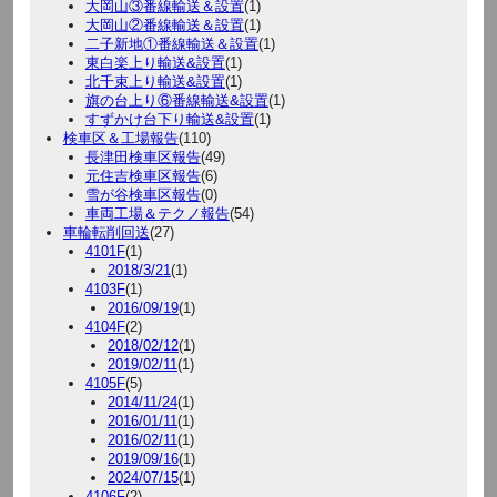
大岡山③番線輸送＆設置
(1)
大岡山②番線輸送＆設置
(1)
二子新地①番線輸送＆設置
(1)
東白楽上り輸送&設置
(1)
北千束上り輸送&設置
(1)
旗の台上り⑥番線輸送&設置
(1)
すずかけ台下り輸送&設置
(1)
検車区＆工場報告
(110)
長津田検車区報告
(49)
元住吉検車区報告
(6)
雪が谷検車区報告
(0)
車両工場＆テクノ報告
(54)
車輪転削回送
(27)
4101F
(1)
2018/3/21
(1)
4103F
(1)
2016/09/19
(1)
4104F
(2)
2018/02/12
(1)
2019/02/11
(1)
4105F
(5)
2014/11/24
(1)
2016/01/11
(1)
2016/02/11
(1)
2019/09/16
(1)
2024/07/15
(1)
4106F
(2)