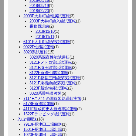
2018/08/26
(1)
2018/09/19
(1)
2018/09/20
(1)
2003F大井町線転属試運転
(3)
2003F大井町線入線試運転
(1)
乗務員訓練
(2)
2018/11/10
(1)
2018/11/11
(1)
6101F大井町線深夜試運転
(1)
9022F性能試運転
(1)
3020系試運転
(15)
3020系深夜性能試運転
(1)
3121Fメトロ貸出試運転
(2)
3121F埼玉線貸出試運転
(2)
3122F新造性能試運転
(1)
3121F都営三田線深夜試運転
(1)
3121F東横線線深夜試運転
(1)
3123F新造性能試運転
(2)
3020系乗務員教習
(5)
7114Fこどもの国線習熟運転実施
(1)
5178F新造試運転
(1)
4111F組成変更＆新造車試運転
(2)
1522Fラッピング後試運転
(1)
入出場回送
(18)
7910F長津田工場回送
(1)
1501F長津田工場出場
(1)
1020F長津田工場出場
(1)