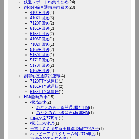
鉄道レポート特集まとめ
(24)
副都心線直通前車両回送
(20)
4101F回送
(1)
4102F回送
(3)
7120F回送
(2)
9151F回送
(2)
6154F回送
(2)
4103F回送
(1)
7102F回送
(1)
5169F回送
(2)
5159F回送
(1)
5171F回送
(2)
5173F回送
(2)
5160F回送
(1)
副都心直通前試運転
(4)
7120FTY試運転
(1)
9151FTY試運転
(2)
6154FTY試運転
(1)
HM/臨時列車
(15)
横浜高速
(2)
みなとみらい線開通3周年HM
(1)
みなとみらい線開通4周年HM
(1)
自由が丘77周年
(1)
横浜三塔物語
(1)
玉電１００周年新玉川線30周年記念号
(1)
ハッピーアイスクリーム号2007年度
(1)