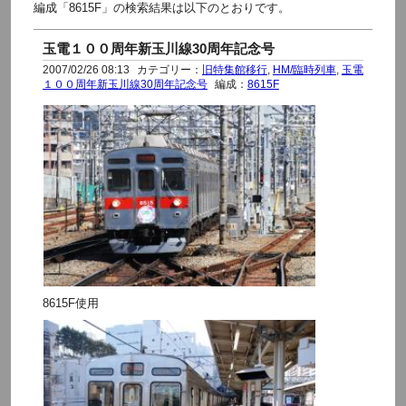
編成「8615F」の検索結果は以下のとおりです。
玉電１００周年新玉川線30周年記念号
2007/02/26 08:13
カテゴリー：
旧特集館移行
,
HM/臨時列車
,
玉電
１００周年新玉川線30周年記念号
編成：
8615F
8615F使用