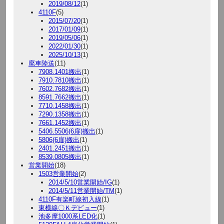
2019/08/12
(1)
4110F
(5)
2015/07/20
(1)
2017/01/09
(1)
2019/05/06
(1)
2022/01/30
(1)
2025/10/13
(1)
廃車陸送
(11)
7908.1401搬出
(1)
7910.7810搬出
(1)
7602.7682搬出
(1)
8591.7662搬出
(1)
7710.1458搬出
(1)
7290.1358搬出
(1)
7661.1452搬出
(1)
5406.5506(6扉)搬出
(1)
5806(6扉)搬出
(1)
2401.2451搬出
(1)
8539.0805搬出
(1)
営業開始
(18)
1503営業開始
(2)
2014/5/10営業開始/IG
(1)
2014/5/11営業開始/TM
(1)
4110F有楽町線初入線
(1)
東横線〇Ｋデビュー
(1)
池多摩1000系LED化
(1)