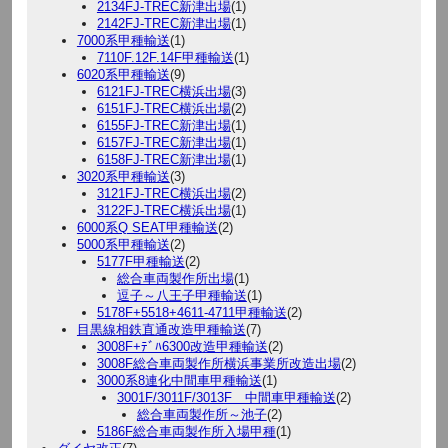
2134FJ-TREC新津出場
(1)
2142FJ-TREC新津出場
(1)
7000系甲種輸送
(1)
7110F.12F.14F甲種輸送
(1)
6020系甲種輸送
(9)
6121FJ-TREC横浜出場
(3)
6151FJ-TREC横浜出場
(2)
6155FJ-TREC新津出場
(1)
6157FJ-TREC新津出場
(1)
6158FJ-TREC新津出場
(1)
3020系甲種輸送
(3)
3121FJ-TREC横浜出場
(2)
3122FJ-TREC横浜出場
(1)
6000系Q SEAT甲種輸送
(2)
5000系甲種輸送
(2)
5177F甲種輸送
(2)
総合車両製作所出場
(1)
逗子～八王子甲種輸送
(1)
5178F+5518+4611-4711甲種輸送
(2)
目黒線相鉄直通改造甲種輸送
(7)
3008F+ﾃﾞﾊ6300改造甲種輸送
(2)
3008F総合車両製作所横浜事業所改造出場
(2)
3000系8連化中間車甲種輸送
(1)
3001F/3011F/3013F 中間車甲種輸送
(2)
総合車両製作所～池子
(2)
5186F総合車両製作所入場甲種
(1)