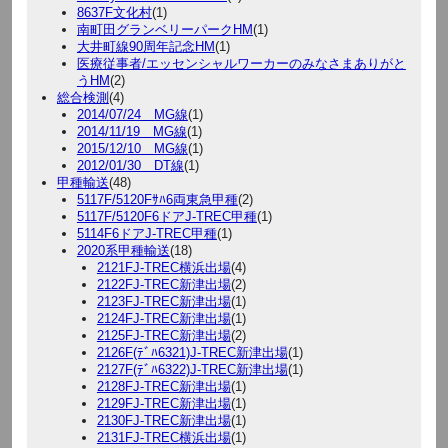
8637F文化村
(1)
南町田グランベリーパークHM
(1)
大井町線90周年記念HM
(1)
医療従事者/エッセンシャルワーカーのみなさまありがと
うHM
(2)
総合検測
(4)
2014/07/24 MG線
(1)
2014/11/19 MG線
(1)
2015/12/10 MG線
(1)
2012/01/30 DT線
(1)
甲種輸送
(48)
5117F/5120Fｻﾊ6両東急甲種
(2)
5117F/5120F6ドアJ-TREC甲種
(1)
5114F6ドアJ-TREC甲種
(1)
2020系甲種輸送
(18)
2121FJ-TREC横浜出場
(4)
2122FJ-TREC新津出場
(2)
2123FJ-TREC新津出場
(1)
2124FJ-TREC新津出場
(1)
2125FJ-TREC新津出場
(2)
2126F(ﾃﾞﾊ6321)J-TREC新津出場
(1)
2127F(ﾃﾞﾊ6322)J-TREC新津出場
(1)
2128FJ-TREC新津出場
(1)
2129FJ-TREC新津出場
(1)
2130FJ-TREC新津出場
(1)
2131FJ-TREC横浜出場
(1)