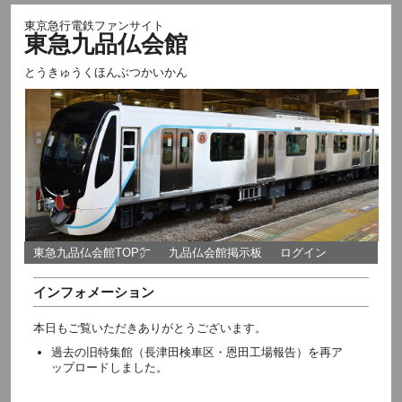
東京急行電鉄ファンサイト
東急九品仏会館
とうきゅうくほんぶつかいかん
東急九品仏会館TOP㌻
九品仏会館掲示板
ログイン
インフォメーション
本日もご覧いただきありがとうございます。
過去の旧特集館（長津田検車区・恩田工場報告）を再ア
ップロードしました。