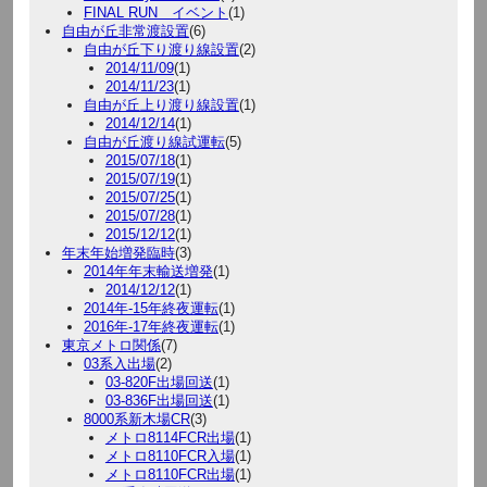
FINAL RUN イベント
(1)
自由が丘非常渡設置
(6)
自由が丘下り渡り線設置
(2)
2014/11/09
(1)
2014/11/23
(1)
自由が丘上り渡り線設置
(1)
2014/12/14
(1)
自由が丘渡り線試運転
(5)
2015/07/18
(1)
2015/07/19
(1)
2015/07/25
(1)
2015/07/28
(1)
2015/12/12
(1)
年末年始増発臨時
(3)
2014年年末輸送増発
(1)
2014/12/12
(1)
2014年-15年終夜運転
(1)
2016年-17年終夜運転
(1)
東京メトロ関係
(7)
03系入出場
(2)
03-820F出場回送
(1)
03-836F出場回送
(1)
8000系新木場CR
(3)
メトロ8114FCR出場
(1)
メトロ8110FCR入場
(1)
メトロ8110FCR出場
(1)