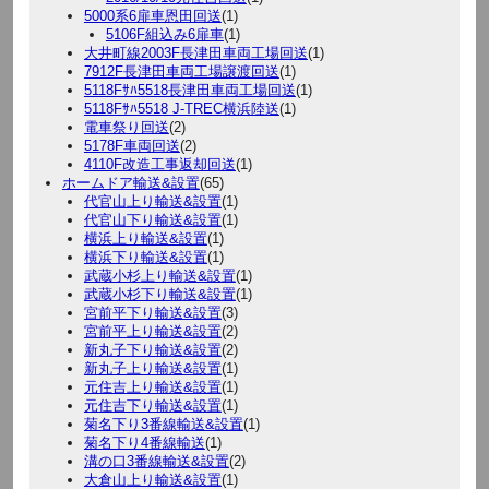
5000系6扉車恩田回送
(1)
5106F組込み6扉車
(1)
大井町線2003F長津田車両工場回送
(1)
7912F長津田車両工場譲渡回送
(1)
5118Fｻﾊ5518長津田車両工場回送
(1)
5118Fｻﾊ5518 J-TREC横浜陸送
(1)
電車祭り回送
(2)
5178F車両回送
(2)
4110F改造工事返却回送
(1)
ホームドア輸送&設置
(65)
代官山上り輸送&設置
(1)
代官山下り輸送&設置
(1)
横浜上り輸送&設置
(1)
横浜下り輸送&設置
(1)
武蔵小杉上り輸送&設置
(1)
武蔵小杉下り輸送&設置
(1)
宮前平下り輸送&設置
(3)
宮前平上り輸送&設置
(2)
新丸子下り輸送&設置
(2)
新丸子上り輸送&設置
(1)
元住吉上り輸送&設置
(1)
元住吉下り輸送&設置
(1)
菊名下り3番線輸送&設置
(1)
菊名下り4番線輸送
(1)
溝の口3番線輸送&設置
(2)
大倉山上り輸送&設置
(1)