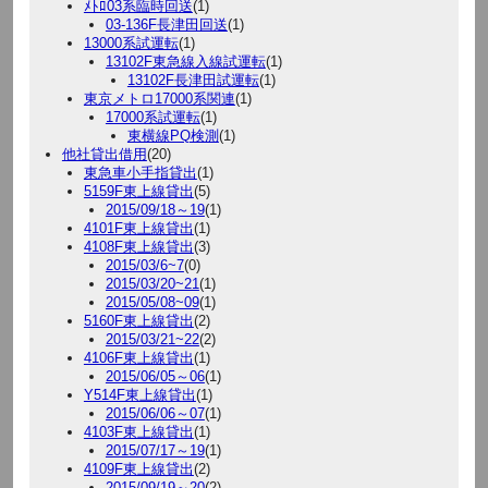
ﾒﾄﾛ03系臨時回送
(1)
03-136F長津田回送
(1)
13000系試運転
(1)
13102F東急線入線試運転
(1)
13102F長津田試運転
(1)
東京メトロ17000系関連
(1)
17000系試運転
(1)
東横線PQ検測
(1)
他社貸出借用
(20)
東急車小手指貸出
(1)
5159F東上線貸出
(5)
2015/09/18～19
(1)
4101F東上線貸出
(1)
4108F東上線貸出
(3)
2015/03/6~7
(0)
2015/03/20~21
(1)
2015/05/08~09
(1)
5160F東上線貸出
(2)
2015/03/21~22
(2)
4106F東上線貸出
(1)
2015/06/05～06
(1)
Y514F東上線貸出
(1)
2015/06/06～07
(1)
4103F東上線貸出
(1)
2015/07/17～19
(1)
4109F東上線貸出
(2)
2015/09/19～20
(2)