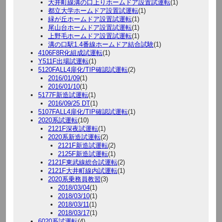
大井町線溝の口上りホームドア設置試運転
(1)
都立大学ホームドア設置試運転
(1)
緑が丘ホームドア設置試運転
(1)
尾山台ホームドア設置試運転
(1)
上野毛ホームドア設置試運転
(1)
溝の口駅1.4番線ホームドア結合試験
(1)
4106F8R化組成試運転
(1)
Y511F出場試運転
(1)
5120FALL4扉化/TIP確認試運転
(2)
2016/01/09
(1)
2016/01/10
(1)
5177F新造試運転
(1)
2016/09/25 DT
(1)
5107FALL4扉化/TIP確認試運転
(1)
2020系試運転
(10)
2121F深夜試運転
(1)
2020系新造試運転
(2)
2121F新造試運転
(2)
2125F新造試運転
(1)
2121F東武線総合試運転
(2)
2121F大井町線内試運転
(1)
2020系乗務員教習
(3)
2018/03/04
(1)
2018/03/10
(1)
2018/03/11
(1)
2018/03/17
(1)
6020系試運転
(4)