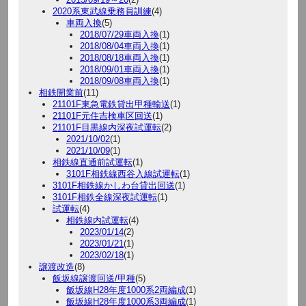
2020系東武線乗務員訓練
(4)
車両入換
(5)
2018/07/29車両入換
(1)
2018/08/04車両入換
(1)
2018/08/18車両入換
(1)
2018/09/01車両入換
(1)
2018/09/08車両入換
(1)
相鉄開業前
(11)
21101F東急電鉄貸出甲種輸送
(1)
21101F元住吉検車区回送
(1)
21101F目黒線内深夜試運転
(2)
2021/10/02
(1)
2021/10/09
(1)
相鉄線直通前試運転
(1)
3101F相鉄線西谷入線試運転
(1)
3101F相鉄線かしわ台貸出回送
(1)
3101F相鉄全線深夜試運転
(1)
試運転
(4)
相鉄線内試運転
(4)
2023/01/14
(2)
2023/01/21
(1)
2023/02/18
(1)
譲渡改造
(8)
飯坂線譲渡回送/甲種
(5)
飯坂線H28年度1000系2両編成
(1)
飯坂線H28年度1000系3両編成
(1)