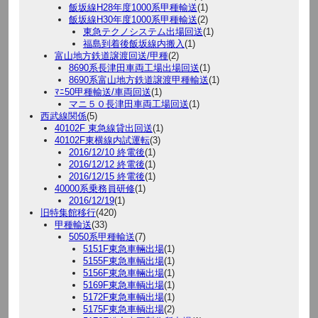
飯坂線H28年度1000系甲種輸送
(1)
飯坂線H30年度1000系甲種輸送
(2)
東急テクノシステム出場回送
(1)
福島到着後飯坂線内搬入
(1)
富山地方鉄道譲渡回送/甲種
(2)
8690系長津田車両工場出場回送
(1)
8690系富山地方鉄道譲渡甲種輸送
(1)
ﾏﾆ50甲種輸送/車両回送
(1)
マニ５０長津田車両工場回送
(1)
西武線関係
(5)
40102F 東急線貸出回送
(1)
40102F東横線内試運転
(3)
2016/12/10 終電後
(1)
2016/12/12 終電後
(1)
2016/12/15 終電後
(1)
40000系乗務員研修
(1)
2016/12/19
(1)
旧特集館移行
(420)
甲種輸送
(33)
5050系甲種輸送
(7)
5151F東急車輛出場
(1)
5155F東急車輌出場
(1)
5156F東急車輛出場
(1)
5169F東急車輌出場
(1)
5172F東急車輌出場
(1)
5175F東急車輌出場
(2)