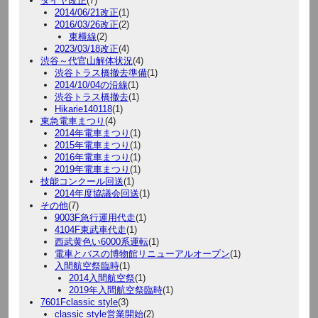
ダイヤ改正
(7)
2014/06/21改正
(1)
2016/03/26改正
(2)
東横線
(2)
2023/03/18改正
(4)
渋谷～代官山解体状況
(4)
渋谷トラス橋撤去準備
(1)
2014/10/04の沿線
(1)
渋谷トラス橋撤去
(1)
Hikarie140118
(1)
東急電車まつり
(4)
2014年電車まつり
(1)
2015年電車まつり
(1)
2016年電車まつり
(1)
2019年電車まつり
(1)
技能コンクール回送
(1)
2014年度協議会回送
(1)
その他
(7)
9003F急行運用代走
(1)
4104F東武車代走
(1)
西武黄色い6000系運転
(1)
電車とバスの博物館リニューアルオープン
(1)
入間航空祭臨時
(1)
2014入間航空祭
(1)
2019年入間航空祭臨時
(1)
7601Fclassic style
(3)
classic style営業開始
(2)