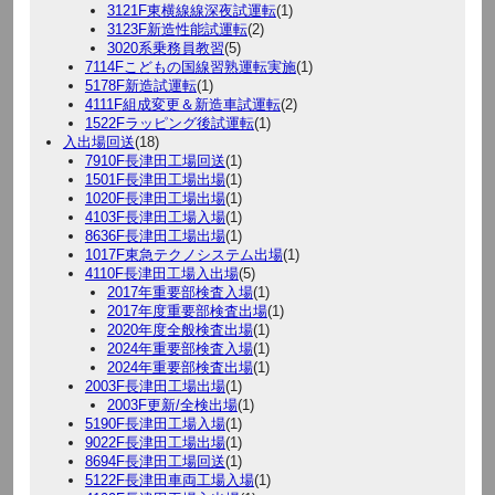
3121F東横線線深夜試運転
(1)
3123F新造性能試運転
(2)
3020系乗務員教習
(5)
7114Fこどもの国線習熟運転実施
(1)
5178F新造試運転
(1)
4111F組成変更＆新造車試運転
(2)
1522Fラッピング後試運転
(1)
入出場回送
(18)
7910F長津田工場回送
(1)
1501F長津田工場出場
(1)
1020F長津田工場出場
(1)
4103F長津田工場入場
(1)
8636F長津田工場出場
(1)
1017F東急テクノシステム出場
(1)
4110F長津田工場入出場
(5)
2017年重要部検査入場
(1)
2017年度重要部検査出場
(1)
2020年度全般検査出場
(1)
2024年重要部検査入場
(1)
2024年重要部検査出場
(1)
2003F長津田工場出場
(1)
2003F更新/全検出場
(1)
5190F長津田工場入場
(1)
9022F長津田工場出場
(1)
8694F長津田工場回送
(1)
5122F長津田車両工場入場
(1)