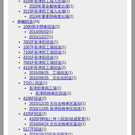
4109F長津田工場入出場
(1)
2020年度全般検査出場
(1)
3123F長津田工場入出場
(1)
2024年重要部検査出場
(1)
車輛回送
(24)
1000系中間車回送
(2)
2014/05/02
(1)
2015/12/27
(1)
7602F長津田回送
(1)
1007F長津田工場回送
(1)
7106F長津田工場回送
(1)
4101F長津田回送
(1)
7601F長津田工場回送
(1)
4110F長津田工場回送
(2)
2015/09/25 工場回送
(1)
2015/09/25 元住吉回送
(1)
TOQ-i 回送
(1)
長津田車両工場
(1)
長津田検車区回送
(1)
4106F回送
(2)
2015/12/20 元住吉検車区返却
(1)
2016/11/05 長津田検車区回送
(1)
4105F回送
(2)
4105F8R化に伴う回送/組成変更
(1)
2016/04/24 元住吉検車区返却
(1)
5177F回送
(1)
2016/10/10元住吉回送
(1)