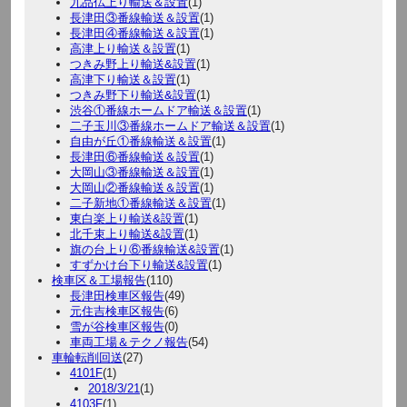
九品仏上り輸送＆設置
(1)
長津田③番線輸送＆設置
(1)
長津田④番線輸送＆設置
(1)
高津上り輸送＆設置
(1)
つきみ野上り輸送&設置
(1)
高津下り輸送＆設置
(1)
つきみ野下り輸送&設置
(1)
渋谷①番線ホームドア輸送＆設置
(1)
二子玉川③番線ホームドア輸送＆設置
(1)
自由が丘①番線輸送＆設置
(1)
長津田⑥番線輸送＆設置
(1)
大岡山③番線輸送＆設置
(1)
大岡山②番線輸送＆設置
(1)
二子新地①番線輸送＆設置
(1)
東白楽上り輸送&設置
(1)
北千束上り輸送&設置
(1)
旗の台上り⑥番線輸送&設置
(1)
すずかけ台下り輸送&設置
(1)
検車区＆工場報告
(110)
長津田検車区報告
(49)
元住吉検車区報告
(6)
雪が谷検車区報告
(0)
車両工場＆テクノ報告
(54)
車輪転削回送
(27)
4101F
(1)
2018/3/21
(1)
4103F
(1)