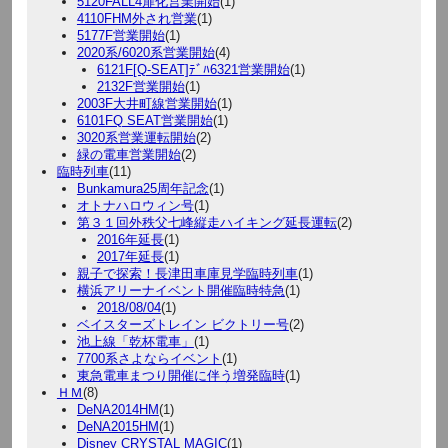
5120FALL4扉化営業開始
(1)
4110FHM外され営業
(1)
5177F営業開始
(1)
2020系/6020系営業開始
(4)
6121F[Q-SEAT]ﾃﾞﾊ6321営業開始
(1)
2132F営業開始
(1)
2003F大井町線営業開始
(1)
6101FQ SEAT営業開始
(1)
3020系営業運転開始
(2)
緑の電車営業開始
(2)
臨時列車
(11)
Bunkamura25周年記念
(1)
オトナハロウィン号
(1)
第３１回外秩父七峰縦走ハイキング延長運転
(2)
2016年延長
(1)
2017年延長
(1)
親子で探索！長津田車庫見学臨時列車
(1)
横浜アリーナイベント開催臨時特急
(1)
2018/08/04
(1)
ベイスターズトレイン ビクトリー号
(2)
池上線「乾杯電車」
(1)
7700系さよならイベント
(1)
東急電車まつり開催に伴う増発臨時
(1)
ＨＭ
(8)
DeNA2014HM
(1)
DeNA2015HM
(1)
Disney CRYSTAL MAGIC
(1)