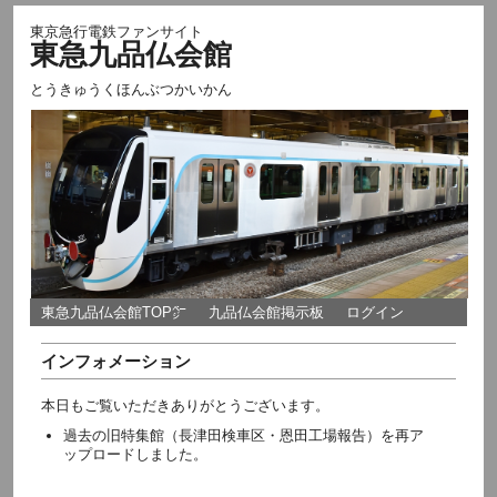
東京急行電鉄ファンサイト
東急九品仏会館
とうきゅうくほんぶつかいかん
東急九品仏会館TOP㌻
九品仏会館掲示板
ログイン
インフォメーション
本日もご覧いただきありがとうございます。
過去の旧特集館（長津田検車区・恩田工場報告）を再ア
ップロードしました。