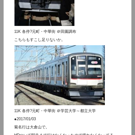
11K 各停?元町・中華街 ＠田園調布
こちらもすこし足りないか。
11K 各停?元町・中華街 ＠学芸大学～都立大学
●2017/01/03
菊名行は大倉山で。