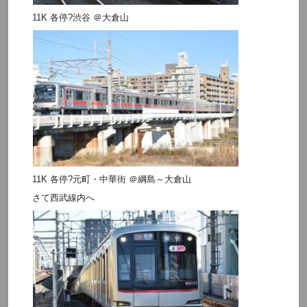
11K 各停?渋谷 ＠大倉山
11K 各停?元町・中華街 ＠綱島～大倉山
さて西武線内へ