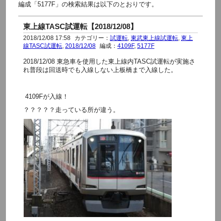
編成「5177F」の検索結果は以下のとおりです。
東上線TASC試運転【2018/12/08】
2018/12/08 17:58
カテゴリー：
試運転
,
東武東上線試運転
,
東上
線TASC試運転
,
2018/12/08
編成：
4109F
,
5177F
2018/12/08 東急車を使用した東上線内TASC試運転が実施さ
れ普段は回送時でも入線しない上板橋まで入線した。
4109Fが入線！
？？？？？走っている所が違う。