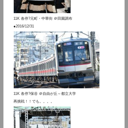
11K 各停?元町・中華街 ＠田園調布
●2016/12/31
11K 各停?保谷 ＠自由が丘～都立大学
再挑戦！！でも。。。。