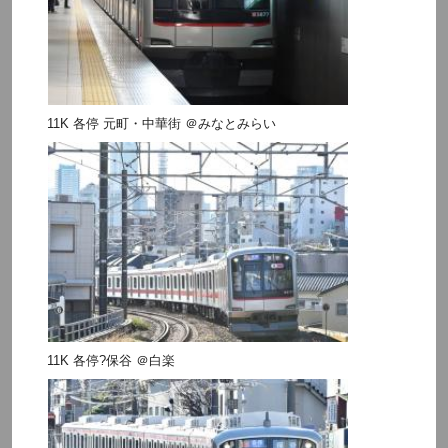
11K 各停 元町・中華街 ＠みなとみらい
11K 各停?保谷 ＠白楽