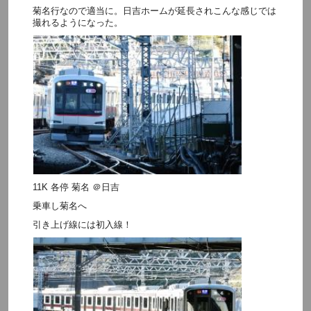
菊名行なので適当に。日吉ホームが延長されこんな感じでは
撮れるようになった。
11K 各停 菊名 ＠日吉
乗車し菊名へ
引き上げ線には初入線！