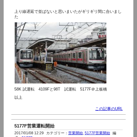
上り線遅延で並ばないと思いまいたがギリギリ間に合いまし
た
58K 試運転 4109Fと98T 試運転 5177F＠上板橋
以上
この記事のURL
5177F営業運転開始
2017/01/08 12:29
カテゴリー：
営業開始
,
5177F営業開始
編