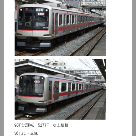
98T 試運転 5177F ＠上板橋
返しは下赤塚