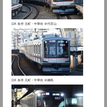
11K 各停 元町・中華街 ＠代官山
11K 各停 元町・中華街 ＠綱島