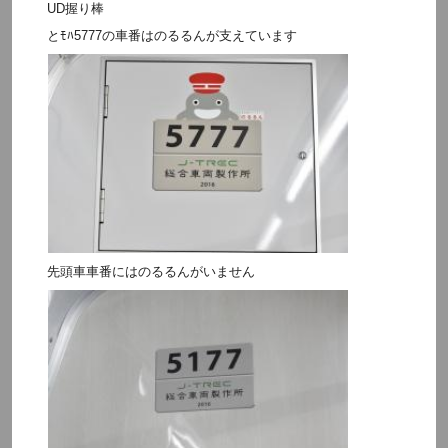
UD握り棒
とﾓﾊ5777の車番はのるるんが支えています
先頭車車番にはのるるんがいません