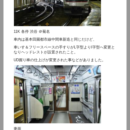
11K 各停 渋谷 ＠菊名
車内は基本田園都市線中間車新造と同じだけど、
車いす＆フリースペースの手すりがL字型よりI字型へ変更と
なりヘッドレストが設置されたこと。
UD握り棒の仕上げが変更された事などがありました。
妻面