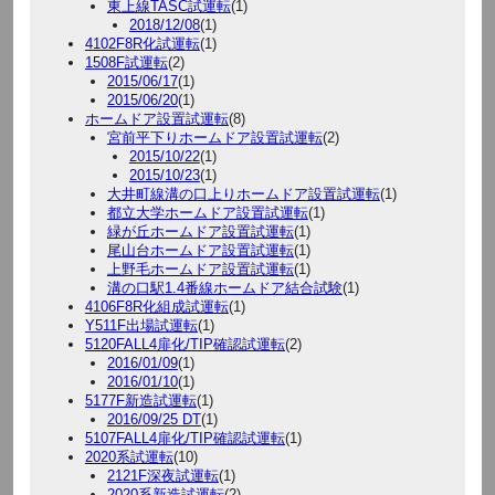
東上線TASC試運転
(1)
2018/12/08
(1)
4102F8R化試運転
(1)
1508F試運転
(2)
2015/06/17
(1)
2015/06/20
(1)
ホームドア設置試運転
(8)
宮前平下りホームドア設置試運転
(2)
2015/10/22
(1)
2015/10/23
(1)
大井町線溝の口上りホームドア設置試運転
(1)
都立大学ホームドア設置試運転
(1)
緑が丘ホームドア設置試運転
(1)
尾山台ホームドア設置試運転
(1)
上野毛ホームドア設置試運転
(1)
溝の口駅1.4番線ホームドア結合試験
(1)
4106F8R化組成試運転
(1)
Y511F出場試運転
(1)
5120FALL4扉化/TIP確認試運転
(2)
2016/01/09
(1)
2016/01/10
(1)
5177F新造試運転
(1)
2016/09/25 DT
(1)
5107FALL4扉化/TIP確認試運転
(1)
2020系試運転
(10)
2121F深夜試運転
(1)
2020系新造試運転
(2)