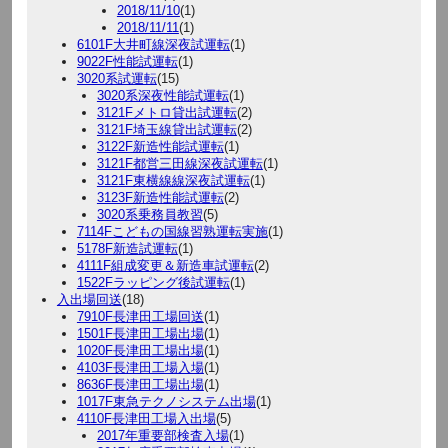
2018/11/10
(1)
2018/11/11
(1)
6101F大井町線深夜試運転
(1)
9022F性能試運転
(1)
3020系試運転
(15)
3020系深夜性能試運転
(1)
3121Fメトロ貸出試運転
(2)
3121F埼玉線貸出試運転
(2)
3122F新造性能試運転
(1)
3121F都営三田線深夜試運転
(1)
3121F東横線線深夜試運転
(1)
3123F新造性能試運転
(2)
3020系乗務員教習
(5)
7114Fこどもの国線習熟運転実施
(1)
5178F新造試運転
(1)
4111F組成変更＆新造車試運転
(2)
1522Fラッピング後試運転
(1)
入出場回送
(18)
7910F長津田工場回送
(1)
1501F長津田工場出場
(1)
1020F長津田工場出場
(1)
4103F長津田工場入場
(1)
8636F長津田工場出場
(1)
1017F東急テクノシステム出場
(1)
4110F長津田工場入出場
(5)
2017年重要部検査入場
(1)