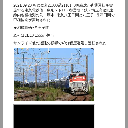
2021/09/23 相鉄鉄道21000系21101F8両編成が直通運転を実
施する東急電鉄他、東京メトロ・都営地下鉄・埼玉高速鉄道
線内各種検測の為、厚木~東急八王子間と八王子~長津田間で
甲種輸送が実施された
★相模貨物~八王子間
牽引はDE10 1666が担当
サンライズ他の遅延の影響で40分程度遅延し運転された