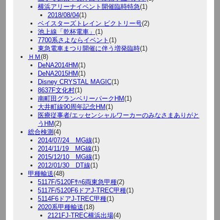
横浜アリーナイベント開催臨時特急
(1)
2018/08/04
(1)
ベイスターズトレイン ビクトリー号
(2)
池上線「乾杯電車」
(1)
7700系さよならイベント
(1)
東急電車まつり開催に伴う増発臨時
(1)
ＨＭ
(8)
DeNA2014HM
(1)
DeNA2015HM
(1)
Disney CRYSTAL MAGIC
(1)
8637F文化村
(1)
南町田グランベリーパークHM
(1)
大井町線90周年記念HM
(1)
医療従事者/エッセンシャルワーカーのみなさまありがと
うHM
(2)
総合検測
(4)
2014/07/24 MG線
(1)
2014/11/19 MG線
(1)
2015/12/10 MG線
(1)
2012/01/30 DT線
(1)
甲種輸送
(48)
5117F/5120Fｻﾊ6両東急甲種
(2)
5117F/5120F6ドアJ-TREC甲種
(1)
5114F6ドアJ-TREC甲種
(1)
2020系甲種輸送
(18)
2121FJ-TREC横浜出場
(4)