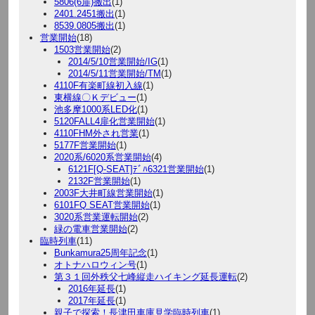
5806(6扉)搬出
(1)
2401.2451搬出
(1)
8539.0805搬出
(1)
営業開始
(18)
1503営業開始
(2)
2014/5/10営業開始/IG
(1)
2014/5/11営業開始/TM
(1)
4110F有楽町線初入線
(1)
東横線〇Ｋデビュー
(1)
池多摩1000系LED化
(1)
5120FALL4扉化営業開始
(1)
4110FHM外され営業
(1)
5177F営業開始
(1)
2020系/6020系営業開始
(4)
6121F[Q-SEAT]ﾃﾞﾊ6321営業開始
(1)
2132F営業開始
(1)
2003F大井町線営業開始
(1)
6101FQ SEAT営業開始
(1)
3020系営業運転開始
(2)
緑の電車営業開始
(2)
臨時列車
(11)
Bunkamura25周年記念
(1)
オトナハロウィン号
(1)
第３１回外秩父七峰縦走ハイキング延長運転
(2)
2016年延長
(1)
2017年延長
(1)
親子で探索！長津田車庫見学臨時列車
(1)