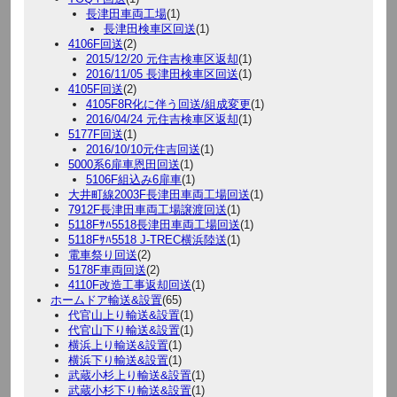
長津田車両工場
(1)
長津田検車区回送
(1)
4106F回送
(2)
2015/12/20 元住吉検車区返却
(1)
2016/11/05 長津田検車区回送
(1)
4105F回送
(2)
4105F8R化に伴う回送/組成変更
(1)
2016/04/24 元住吉検車区返却
(1)
5177F回送
(1)
2016/10/10元住吉回送
(1)
5000系6扉車恩田回送
(1)
5106F組込み6扉車
(1)
大井町線2003F長津田車両工場回送
(1)
7912F長津田車両工場譲渡回送
(1)
5118Fｻﾊ5518長津田車両工場回送
(1)
5118Fｻﾊ5518 J-TREC横浜陸送
(1)
電車祭り回送
(2)
5178F車両回送
(2)
4110F改造工事返却回送
(1)
ホームドア輸送&設置
(65)
代官山上り輸送&設置
(1)
代官山下り輸送&設置
(1)
横浜上り輸送&設置
(1)
横浜下り輸送&設置
(1)
武蔵小杉上り輸送&設置
(1)
武蔵小杉下り輸送&設置
(1)