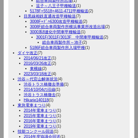
総合車両製作所出場
(1)
逗子～八王子甲種輸送
(1)
5178F+5518+4611-4711甲種輸送
(2)
目黒線相鉄直通改造甲種輸送
(7)
3008F+ﾃﾞﾊ6300改造甲種輸送
(2)
3008F総合車両製作所横浜事業所改造出場
(2)
3000系8連化中間車甲種輸送
(1)
3001F/3011F/3013F 中間車甲種輸送
(2)
総合車両製作所～池子
(2)
5186F総合車両製作所入場甲種
(1)
ダイヤ改正
(7)
2014/06/21改正
(1)
2016/03/26改正
(2)
東横線
(2)
2023/03/18改正
(4)
渋谷～代官山解体状況
(4)
渋谷トラス橋撤去準備
(1)
2014/10/04の沿線
(1)
渋谷トラス橋撤去
(1)
Hikarie140118
(1)
東急電車まつり
(4)
2014年電車まつり
(1)
2015年電車まつり
(1)
2016年電車まつり
(1)
2019年電車まつり
(1)
技能コンクール回送
(1)
2014年度協議会回送
(1)