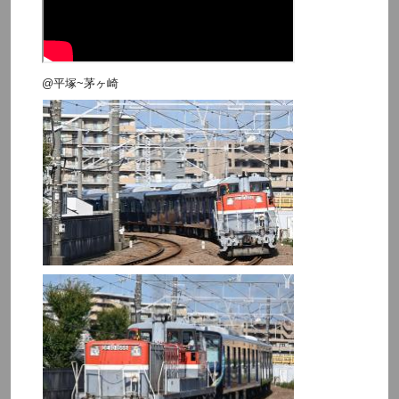
@平塚~茅ヶ崎