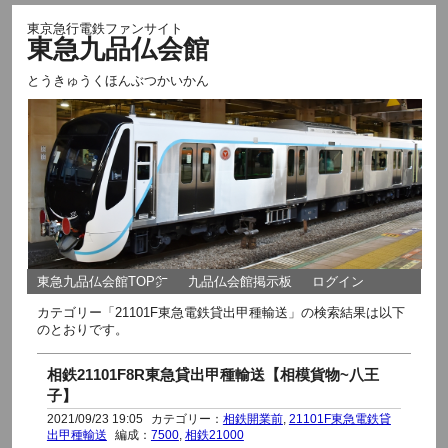
東京急行電鉄ファンサイト
東急九品仏会館
とうきゅうくほんぶつかいかん
東急九品仏会館TOP㌻
九品仏会館掲示板
ログイン
カテゴリー「21101F東急電鉄貸出甲種輸送」の検索結果は以下
のとおりです。
相鉄21101F8R東急貸出甲種輸送【相模貨物~八王
子】
2021/09/23 19:05
カテゴリー：
相鉄開業前
,
21101F東急電鉄貸
出甲種輸送
編成：
7500
,
相鉄21000