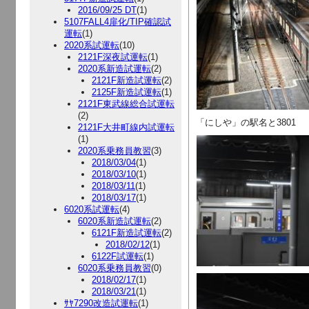
2016/09/25 DT
(1)
5107FALL4扉化/TIP確認試
運転
(1)
2020系試運転
(10)
2121F深夜試運転
(1)
2020系新造試運転
(2)
2121F新造試運転
(2)
2125F新造試運転
(1)
2121F東武線総合試運転
(2)
「にしや」の駅名と3801
2121F大井町線内試運転
(1)
2020系乗務員教習
(3)
2018/03/04
(1)
2018/03/10
(1)
2018/03/11
(1)
2018/03/17
(1)
6020系試運転
(4)
6020系新造試運転
(2)
6121F新造試運転
(2)
2018/02/12
(1)
6122F試運転
(1)
6020系乗務員教習
(0)
2018/02/17
(1)
2018/03/21
(1)
ｻﾔ7290改造試運転
(1)