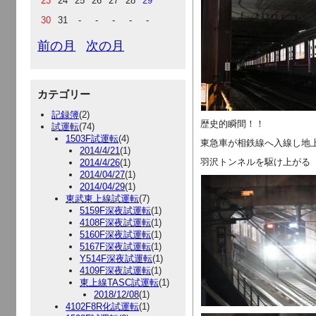
23
24
25
26
27
28
29
30
31
-
-
-
-
-
前の月
次の月
カテゴリー
記録簿
(2)
歴史的瞬間！！
試運転
(74)
1503F試運転
(4)
東急車が相鉄線へ入線し地
2014/4/21
(1)
羽沢トンネルを駆け上がる
2014/4/26
(1)
2014/04/27
(1)
2014/04/29
(1)
東武東上線試運転
(7)
5159F深夜試運転
(1)
4108F深夜試運転
(1)
5160F深夜試運転
(1)
5167F深夜試運転
(1)
Y514F深夜試運転
(1)
4109F深夜試運転
(1)
東上線TASC試運転
(1)
2018/12/08
(1)
4102F8R化試運転
(1)