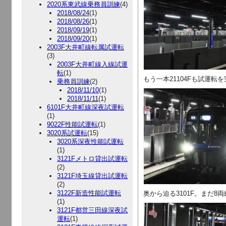
2020系東武線乗務員訓練
(4)
2018/08/24
(1)
2018/08/26
(1)
2018/09/19
(1)
2018/09/20
(1)
2003F大井町線転属試運転
(3)
2003F大井町線入線試運
転
(1)
もう一本21104Fも試運転
乗務員訓練
(2)
2018/11/10
(1)
2018/11/11
(1)
6101F大井町線深夜試運転
(1)
9022F性能試運転
(1)
3020系試運転
(15)
3020系深夜性能試運転
(1)
3121Fメトロ貸出試運転
(2)
3121F埼玉線貸出試運転
(2)
3122F新造性能試運転
奥から迫る3101F。まだ
(1)
3121F都営三田線深夜試
運転
(1)