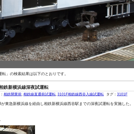
運転」の検索結果は以下のとおりです。
・相鉄新横浜線深夜試運転
ー：
相鉄開業前
,
相鉄線直通前試運転
,
3101F相鉄線西谷入線試運転
タグ：
3101F
3101F8Rが東急新横浜線を経由し相鉄新横浜線西谷駅までの深夜試運転を実施した。
へ