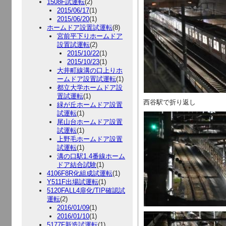
1508F試運転
(2)
2015/06/17
(1)
2015/06/20
(1)
ホームドア設置試運転
(8)
宮前平下りホームドア
設置試運転
(2)
2015/10/22
(1)
2015/10/23
(1)
大井町線溝の口上りホ
ームドア設置試運転
(1)
都立大学ホームドア設
置試運転
(1)
西谷駅で折り返し
緑が丘ホームドア設置
試運転
(1)
尾山台ホームドア設置
試運転
(1)
上野毛ホームドア設置
試運転
(1)
溝の口駅1.4番線ホーム
ドア結合試験
(1)
4106F8R化組成試運転
(1)
Y511F出場試運転
(1)
5120FALL4扉化/TIP確認試
運転
(2)
2016/01/09
(1)
2016/01/10
(1)
5177F新造試運転
(1)