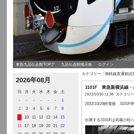
東急九品仏会館TOP㌻
九品仏会館掲示板
ログイン
カテゴリー「相鉄線直通前試
2026年08月
3101F 東急新横浜線
日
月
火
水
木
金
土
2022/10/30 11:36
カテゴリ
-
-
-
-
-
-
1
2022/10/29終電後 
2
3
4
5
6
7
8
9
10
11
12
13
14
15
出庫する3101Fは武蔵小杉
16
17
18
19
20
21
22