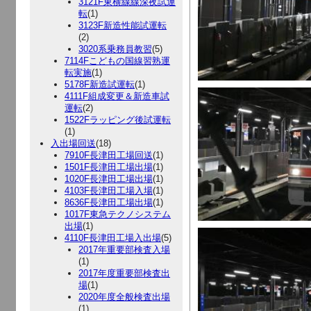
3121F東横線線深夜試運
転
(1)
3123F新造性能試運転
(2)
3020系乗務員教習
(5)
7114Fこどもの国線習熟運
転実施
(1)
5178F新造試運転
(1)
4111F組成変更＆新造車試
運転
(2)
1522Fラッピング後試運転
(1)
入出場回送
(18)
7910F長津田工場回送
(1)
1501F長津田工場出場
(1)
1020F長津田工場出場
(1)
4103F長津田工場入場
(1)
8636F長津田工場出場
(1)
1017F東急テクノシステム
出場
(1)
4110F長津田工場入出場
(5)
2017年重要部検査入場
(1)
2017年度重要部検査出
場
(1)
2020年度全般検査出場
(1)