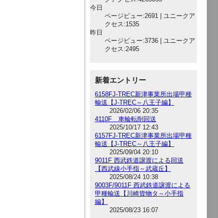
今日
ページビュー:2691 | ユニークア
クセス:1535
昨日
ページビュー:3736 | ユニークア
クセス:2495
新着エントリー
6158FJ-TREC新津事業所出場甲種
輸送【J-TREC～八王子編】
2026/02/06 20:35
4110F 車輪転削回送
2025/10/17 12:43
6157FJ-TREC新津事業所出場甲種
輸送【J-TREC～八王子編】
2025/09/04 20:10
9011F 西武鉄道譲渡による回送
【西武線小手指～武蔵丘】
2025/08/24 10:38
9003F/9011F 西武鉄道譲渡による
甲種輸送【川崎貨物タ～小手指
編】
2025/08/23 16:07