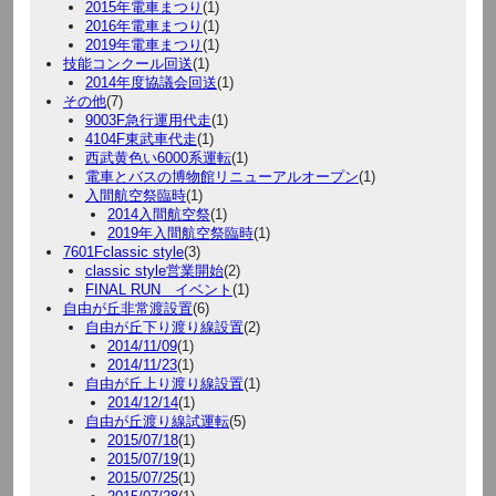
2015年電車まつり
(1)
2016年電車まつり
(1)
2019年電車まつり
(1)
技能コンクール回送
(1)
2014年度協議会回送
(1)
その他
(7)
9003F急行運用代走
(1)
4104F東武車代走
(1)
西武黄色い6000系運転
(1)
電車とバスの博物館リニューアルオープン
(1)
入間航空祭臨時
(1)
2014入間航空祭
(1)
2019年入間航空祭臨時
(1)
7601Fclassic style
(3)
classic style営業開始
(2)
FINAL RUN イベント
(1)
自由が丘非常渡設置
(6)
自由が丘下り渡り線設置
(2)
2014/11/09
(1)
2014/11/23
(1)
自由が丘上り渡り線設置
(1)
2014/12/14
(1)
自由が丘渡り線試運転
(5)
2015/07/18
(1)
2015/07/19
(1)
2015/07/25
(1)