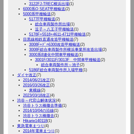
3122FJ-TREC横浜出場
(1)
6000系Q SEAT甲種輸送
(2)
5000系甲種輸送
(2)
5177F甲種輸送
(2)
総合車両製作所出場
(1)
逗子～八王子甲種輸送
(1)
5178F+5518+4611-4711甲種輸送
(2)
目黒線相鉄直通改造甲種輸送
(7)
3008F+ﾃﾞﾊ6300改造甲種輸送
(2)
3008F総合車両製作所横浜事業所改造出場
(2)
3000系8連化中間車甲種輸送
(1)
3001F/3011F/3013F 中間車甲種輸送
(2)
総合車両製作所～池子
(2)
5186F総合車両製作所入場甲種
(1)
ダイヤ改正
(7)
2014/06/21改正
(1)
2016/03/26改正
(2)
東横線
(2)
2023/03/18改正
(4)
渋谷～代官山解体状況
(4)
渋谷トラス橋撤去準備
(1)
2014/10/04の沿線
(1)
渋谷トラス橋撤去
(1)
Hikarie140118
(1)
東急電車まつり
(4)
2014年電車まつり
(1)