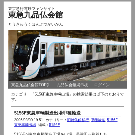
東京急行電鉄ファンサイト
東急九品仏会館
とうきゅうくほんぶつかいかん
東急九品仏会館TOP㌻
九品仏会館掲示板
ログイン
カテゴリー「5156F東急車輛出場」の検索結果は以下のとおりで
す。
5156F東急車輛製造出場甲種輸送
2005/03/09 19:51
カテゴリー：
旧特集館移行
,
甲種輸送
,
5156F
東急車輛出場
編成：
5156F
5156Fが東急車輌製造工場を出場し長津田へ到着した。