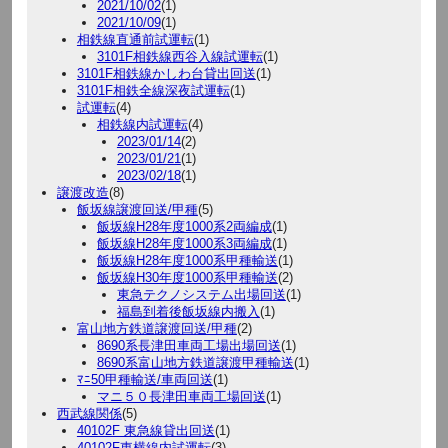
2021/10/02
(1)
2021/10/09
(1)
相鉄線直通前試運転
(1)
3101F相鉄線西谷入線試運転
(1)
3101F相鉄線かしわ台貸出回送
(1)
3101F相鉄全線深夜試運転
(1)
試運転
(4)
相鉄線内試運転
(4)
2023/01/14
(2)
2023/01/21
(1)
2023/02/18
(1)
譲渡改造
(8)
飯坂線譲渡回送/甲種
(5)
飯坂線H28年度1000系2両編成
(1)
飯坂線H28年度1000系3両編成
(1)
飯坂線H28年度1000系甲種輸送
(1)
飯坂線H30年度1000系甲種輸送
(2)
東急テクノシステム出場回送
(1)
福島到着後飯坂線内搬入
(1)
富山地方鉄道譲渡回送/甲種
(2)
8690系長津田車両工場出場回送
(1)
8690系富山地方鉄道譲渡甲種輸送
(1)
ﾏﾆ50甲種輸送/車両回送
(1)
マニ５０長津田車両工場回送
(1)
西武線関係
(5)
40102F 東急線貸出回送
(1)
40102F東横線内試運転
(3)