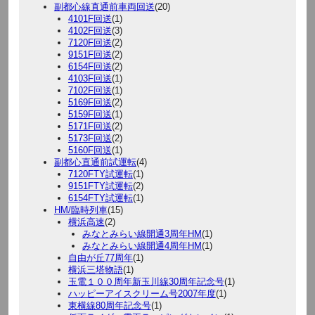
副都心線直通前車両回送
(20)
4101F回送
(1)
4102F回送
(3)
7120F回送
(2)
9151F回送
(2)
6154F回送
(2)
4103F回送
(1)
7102F回送
(1)
5169F回送
(2)
5159F回送
(1)
5171F回送
(2)
5173F回送
(2)
5160F回送
(1)
副都心直通前試運転
(4)
7120FTY試運転
(1)
9151FTY試運転
(2)
6154FTY試運転
(1)
HM/臨時列車
(15)
横浜高速
(2)
みなとみらい線開通3周年HM
(1)
みなとみらい線開通4周年HM
(1)
自由が丘77周年
(1)
横浜三塔物語
(1)
玉電１００周年新玉川線30周年記念号
(1)
ハッピーアイスクリーム号2007年度
(1)
東横線80周年記念号
(1)