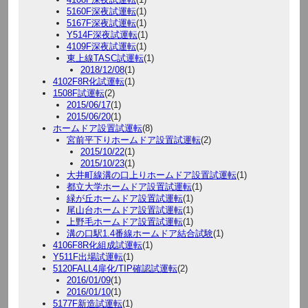
5160F深夜試運転
(1)
5167F深夜試運転
(1)
Y514F深夜試運転
(1)
4109F深夜試運転
(1)
東上線TASC試運転
(1)
2018/12/08
(1)
4102F8R化試運転
(1)
1508F試運転
(2)
2015/06/17
(1)
2015/06/20
(1)
ホームドア設置試運転
(8)
宮前平下りホームドア設置試運転
(2)
2015/10/22
(1)
2015/10/23
(1)
大井町線溝の口上りホームドア設置試運転
(1)
都立大学ホームドア設置試運転
(1)
緑が丘ホームドア設置試運転
(1)
尾山台ホームドア設置試運転
(1)
上野毛ホームドア設置試運転
(1)
溝の口駅1.4番線ホームドア結合試験
(1)
4106F8R化組成試運転
(1)
Y511F出場試運転
(1)
5120FALL4扉化/TIP確認試運転
(2)
2016/01/09
(1)
2016/01/10
(1)
5177F新造試運転
(1)