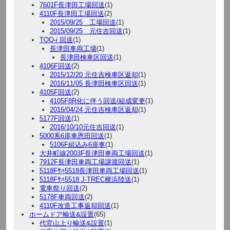
7601F長津田工場回送
(1)
4110F長津田工場回送
(2)
2015/09/25 工場回送
(1)
2015/09/25 元住吉回送
(1)
TOQ-i 回送
(1)
長津田車両工場
(1)
長津田検車区回送
(1)
4106F回送
(2)
2015/12/20 元住吉検車区返却
(1)
2016/11/05 長津田検車区回送
(1)
4105F回送
(2)
4105F8R化に伴う回送/組成変更
(1)
2016/04/24 元住吉検車区返却
(1)
5177F回送
(1)
2016/10/10元住吉回送
(1)
5000系6扉車恩田回送
(1)
5106F組込み6扉車
(1)
大井町線2003F長津田車両工場回送
(1)
7912F長津田車両工場譲渡回送
(1)
5118Fｻﾊ5518長津田車両工場回送
(1)
5118Fｻﾊ5518 J-TREC横浜陸送
(1)
電車祭り回送
(2)
5178F車両回送
(2)
4110F改造工事返却回送
(1)
ホームドア輸送&設置
(65)
代官山上り輸送&設置
(1)