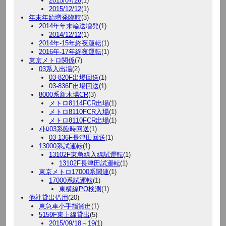
2015/07/28
(1)
2015/12/12
(1)
年末年始増発臨時
(3)
2014年年末輸送増発
(1)
2014/12/12
(1)
2014年-15年終夜運転
(1)
2016年-17年終夜運転
(1)
東京メトロ関係
(7)
03系入出場
(2)
03-820F出場回送
(1)
03-836F出場回送
(1)
8000系新木場CR
(3)
メトロ8114FCR出場
(1)
メトロ8110FCR入場
(1)
メトロ8110FCR出場
(1)
ﾒﾄﾛ03系臨時回送
(1)
03-136F長津田回送
(1)
13000系試運転
(1)
13102F東急線入線試運転
(1)
13102F長津田試運転
(1)
東京メトロ17000系関連
(1)
17000系試運転
(1)
東横線PQ検測
(1)
他社貸出借用
(20)
東急車小手指貸出
(1)
5159F東上線貸出
(5)
2015/09/18～19
(1)