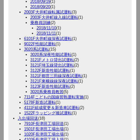
2018/09/19
(1)
2018/09/20
(1)
2003F大井町線転属試運転
(3)
2003F大井町線入線試運転
(1)
乗務員訓練
(2)
2018/11/10
(1)
2018/11/11
(1)
6101F大井町線深夜試運転
(1)
9022F性能試運転
(1)
3020系試運転
(15)
3020系深夜性能試運転
(1)
3121Fメトロ貸出試運転
(2)
3121F埼玉線貸出試運転
(2)
3122F新造性能試運転
(1)
3121F都営三田線深夜試運転
(1)
3121F東横線線深夜試運転
(1)
3123F新造性能試運転
(2)
3020系乗務員教習
(5)
7114Fこどもの国線習熟運転実施
(1)
5178F新造試運転
(1)
4111F組成変更＆新造車試運転
(2)
1522Fラッピング後試運転
(1)
入出場回送
(18)
7910F長津田工場回送
(1)
1501F長津田工場出場
(1)
1020F長津田工場出場
(1)
4103F長津田工場入場
(1)