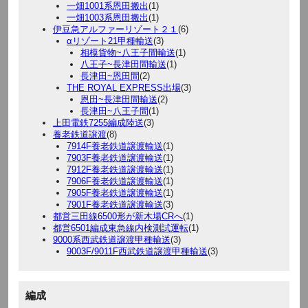
一畑1001系恩田搬出
(1)
一畑1003系恩田搬出
(1)
伊豆急アルファーリゾート２１
(6)
αリゾート21甲種輸送
(3)
相模貨物~八王子間輸送
(1)
八王子~長津田間輸送
(1)
長津田~恩田間
(2)
THE ROYAL EXPRESS出場
(3)
恩田~長津田間輸送
(2)
長津田~八王子間
(1)
上田電鉄7255編成陸送
(3)
養老鉄道譲渡
(8)
7914F養老鉄道譲渡輸送
(1)
7903F養老鉄道譲渡輸送
(1)
7912F養老鉄道譲渡輸送
(1)
7906F養老鉄道譲渡輸送
(1)
7905F養老鉄道譲渡輸送
(1)
7901F養老鉄道譲渡輸送
(3)
都営三田線6500形が新木場CRへ
(1)
都営6501編成東急線内検測試運転
(1)
9000系西武鉄道譲渡甲種輸送
(3)
9003F/9011F西武鉄道譲渡甲種輸送
(3)
編成