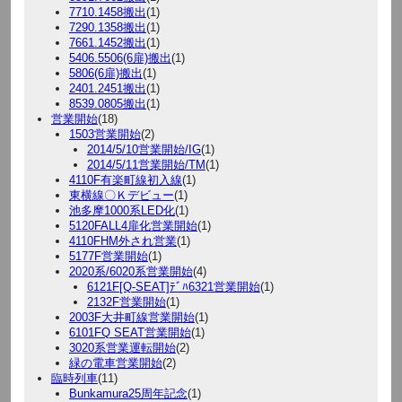
7710.1458搬出
(1)
7290.1358搬出
(1)
7661.1452搬出
(1)
5406.5506(6扉)搬出
(1)
5806(6扉)搬出
(1)
2401.2451搬出
(1)
8539.0805搬出
(1)
営業開始
(18)
1503営業開始
(2)
2014/5/10営業開始/IG
(1)
2014/5/11営業開始/TM
(1)
4110F有楽町線初入線
(1)
東横線〇Ｋデビュー
(1)
池多摩1000系LED化
(1)
5120FALL4扉化営業開始
(1)
4110FHM外され営業
(1)
5177F営業開始
(1)
2020系/6020系営業開始
(4)
6121F[Q-SEAT]ﾃﾞﾊ6321営業開始
(1)
2132F営業開始
(1)
2003F大井町線営業開始
(1)
6101FQ SEAT営業開始
(1)
3020系営業運転開始
(2)
緑の電車営業開始
(2)
臨時列車
(11)
Bunkamura25周年記念
(1)