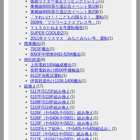
仮面ライダー電王ラッピングトレイン
(1)
東横線8000系引退記念イベント第1弾
(1)
東横線8000系引退記念イベント第2弾
(1)
「それいけ！！こどもの国ＧＯ！」運転
(1)
2009年「フラワーエクスプレス号」
(1)
Ｙ１５０たねまる号運転報告
(1)
SUPER COOLBIZ
(1)
2011年クリスマス「みなとみらい号」運転
(1)
廃車搬出
(2)
7915F搬出
(1)
8093F中間車8492-8294搬出
(1)
他社鉄道
(4)
上田電鉄1004編成搬出
(1)
長野電鉄向け8500甲種輸送
(1)
9122F深夜試運転
(1)
伊賀鉄道向け1106-1406搬出
(1)
組換え
(17)
5117F/5122F組み換え
(1)
5107F/5118F組み換え
(1)
5108F/5118F組み換え
(1)
5110F/5119F組み換え
(1)
5105F（ｻﾊ5405-ｻﾊ5501）組み換え
(1)
5106F（ｻﾊ5406-ｻﾊ5801）組み換え
(1)
5120F（ｻﾊ5420-ｻﾊ5822）組み換え
(1)
5102F6ドア組外し（ｻﾊ5405-ｻﾊ5406組込み）
(1)
5111F（ｻﾊ5411-ｻﾊ5502）組み換え
(1)
5112F（ｻﾊ5412-ｻﾊ5802）組み換え
(1)