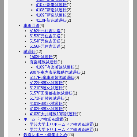
4107F新造試運転
(1)
4108F新造試運転
(2)
4109F新造試運転
(2)
4110F新造試運転
(2)
車両回送
(4)
5152F元住吉回送
(1)
5153F元住吉回送
(1)
5154F元住吉回送
(1)
5156F元住吉回送
(1)
試運転
(12)
1503F試運転
(2)
有楽町線試運転
(1)
4109F有楽町線試運転
(1)
9007F車内表示機動作試運転
(1)
5117F6扉車組替後試運転
(0)
5122F8連化試運転
(1)
5121F8連化試運転
(1)
5157F田園都市線試運転
(1)
5173F組替後試運転
(1)
4101F8連化試運転
(1)
4102F8連化試運転
(1)
4103F大井町線10両試運転
(1)
ホームドア輸送＆設置
(2)
学芸大学上りホームドア輸送＆設置
(1)
学芸大学下りホームドア輸送＆設置
(1)
鉄道レポート特集まとめ
(24)