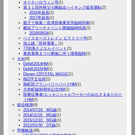
オトナハロウィン号
(1)
第３１回外秩父七峰縦走ハイキング延長運転
(2)
2016年延長
(1)
2017年延長
(1)
親子で探索！長津田車庫見学臨時列車
(1)
横浜アリーナイベント開催臨時特急
(1)
2018/08/04
(1)
ベイスターズトレイン ビクトリー号
(2)
池上線「乾杯電車」
(1)
7700系さよならイベント
(1)
東急電車まつり開催に伴う増発臨時
(1)
ＨＭ
(8)
DeNA2014HM
(1)
DeNA2015HM
(1)
Disney CRYSTAL MAGIC
(1)
8637F文化村
(1)
南町田グランベリーパークHM
(1)
大井町線90周年記念HM
(1)
医療従事者/エッセンシャルワーカーのみなさまありがと
うHM
(2)
総合検測
(4)
2014/07/24 MG線
(1)
2014/11/19 MG線
(1)
2015/12/10 MG線
(1)
2012/01/30 DT線
(1)
甲種輸送
(48)