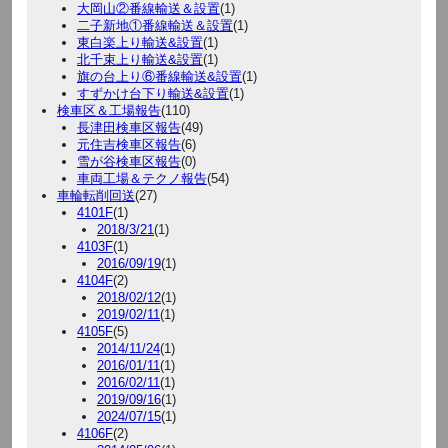
大岡山②番線輸送＆設置
(1)
二子新地①番線輸送＆設置
(1)
東白楽上り輸送&設置
(1)
北千束上り輸送&設置
(1)
旗の台上り⑥番線輸送&設置
(1)
すずかけ台下り輸送&設置
(1)
検車区＆工場報告
(110)
長津田検車区報告
(49)
元住吉検車区報告
(6)
雪が谷検車区報告
(0)
車両工場＆テクノ報告
(54)
車輪転削回送
(27)
4101F
(1)
2018/3/21
(1)
4103F
(1)
2016/09/19
(1)
4104F
(2)
2018/02/12
(1)
2019/02/11
(1)
4105F
(5)
2014/11/24
(1)
2016/01/11
(1)
2016/02/11
(1)
2019/09/16
(1)
2024/07/15
(1)
4106F
(2)