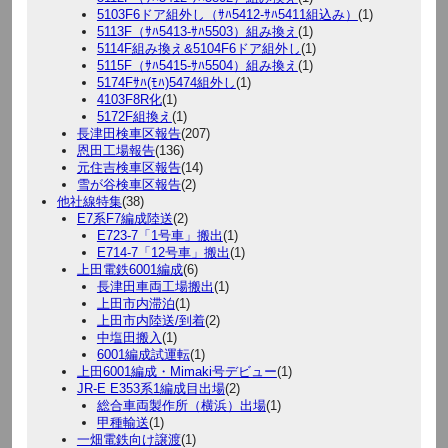
5103F6ドア組外し（ｻﾊ5412-ｻﾊ5411組込み）
(1)
5113F（ｻﾊ5413-ｻﾊ5503）組み換え
(1)
5114F組み換え&5104F6ドア組外し
(1)
5115F（ｻﾊ5415-ｻﾊ5504）組み換え
(1)
5174Fｻﾊ(ﾓﾊ)5474組外し
(1)
4103F8R化
(1)
5172F組換え
(1)
長津田検車区報告
(207)
恩田工場報告
(136)
元住吉検車区報告
(14)
雪が谷検車区報告
(2)
他社線特集
(38)
E7系F7編成陸送
(2)
E723-7「1号車」搬出
(1)
E714-7「12号車」搬出
(1)
上田電鉄6001編成
(6)
長津田車両工場搬出
(1)
上田市内滞泊
(1)
上田市内陸送/到着
(2)
中塩田搬入
(1)
6001編成試運転
(1)
上田6001編成・Mimaki号デビュー
(1)
JR-E E353系1編成目出場
(2)
総合車両製作所（横浜）出場
(1)
甲種輸送
(1)
一畑電鉄向け譲渡
(1)