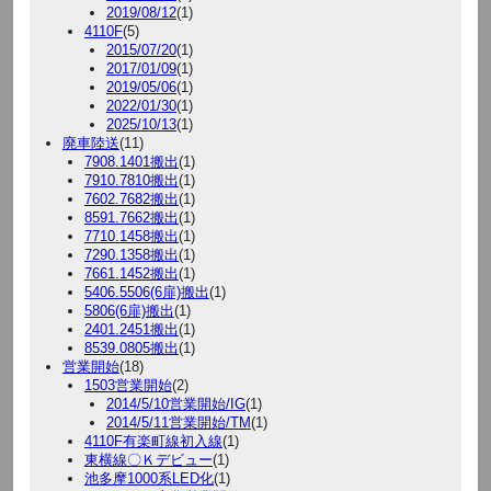
2019/08/12
(1)
4110F
(5)
2015/07/20
(1)
2017/01/09
(1)
2019/05/06
(1)
2022/01/30
(1)
2025/10/13
(1)
廃車陸送
(11)
7908.1401搬出
(1)
7910.7810搬出
(1)
7602.7682搬出
(1)
8591.7662搬出
(1)
7710.1458搬出
(1)
7290.1358搬出
(1)
7661.1452搬出
(1)
5406.5506(6扉)搬出
(1)
5806(6扉)搬出
(1)
2401.2451搬出
(1)
8539.0805搬出
(1)
営業開始
(18)
1503営業開始
(2)
2014/5/10営業開始/IG
(1)
2014/5/11営業開始/TM
(1)
4110F有楽町線初入線
(1)
東横線〇Ｋデビュー
(1)
池多摩1000系LED化
(1)