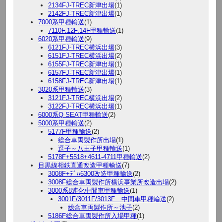
2134FJ-TREC新津出場
(1)
2142FJ-TREC新津出場
(1)
7000系甲種輸送
(1)
7110F.12F.14F甲種輸送
(1)
6020系甲種輸送
(9)
6121FJ-TREC横浜出場
(3)
6151FJ-TREC横浜出場
(2)
6155FJ-TREC新津出場
(1)
6157FJ-TREC新津出場
(1)
6158FJ-TREC新津出場
(1)
3020系甲種輸送
(3)
3121FJ-TREC横浜出場
(2)
3122FJ-TREC横浜出場
(1)
6000系Q SEAT甲種輸送
(2)
5000系甲種輸送
(2)
5177F甲種輸送
(2)
総合車両製作所出場
(1)
逗子～八王子甲種輸送
(1)
5178F+5518+4611-4711甲種輸送
(2)
目黒線相鉄直通改造甲種輸送
(7)
3008F+ﾃﾞﾊ6300改造甲種輸送
(2)
3008F総合車両製作所横浜事業所改造出場
(2)
3000系8連化中間車甲種輸送
(1)
3001F/3011F/3013F 中間車甲種輸送
(2)
総合車両製作所～池子
(2)
5186F総合車両製作所入場甲種
(1)