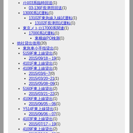
ﾒﾄﾛ03系臨時回送
(1)
03-136F長津田回送
(1)
13000系試運転
(1)
13102F東急線入線試運転
(1)
13102F長津田試運転
(1)
東京メトロ17000系関連
(1)
17000系試運転
(1)
東横線PQ検測
(1)
他社貸出借用
(20)
東急車小手指貸出
(1)
5159F東上線貸出
(5)
2015/09/18～19
(1)
4101F東上線貸出
(1)
4108F東上線貸出
(3)
2015/03/6~7
(0)
2015/03/20~21
(1)
2015/05/08~09
(1)
5160F東上線貸出
(2)
2015/03/21~22
(2)
4106F東上線貸出
(1)
2015/06/05～06
(1)
Y514F東上線貸出
(1)
2015/06/06～07
(1)
4103F東上線貸出
(1)
2015/07/17～19
(1)
4109F東上線貸出
(2)