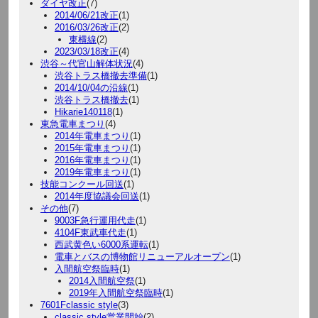
ダイヤ改正
(7)
2014/06/21改正
(1)
2016/03/26改正
(2)
東横線
(2)
2023/03/18改正
(4)
渋谷～代官山解体状況
(4)
渋谷トラス橋撤去準備
(1)
2014/10/04の沿線
(1)
渋谷トラス橋撤去
(1)
Hikarie140118
(1)
東急電車まつり
(4)
2014年電車まつり
(1)
2015年電車まつり
(1)
2016年電車まつり
(1)
2019年電車まつり
(1)
技能コンクール回送
(1)
2014年度協議会回送
(1)
その他
(7)
9003F急行運用代走
(1)
4104F東武車代走
(1)
西武黄色い6000系運転
(1)
電車とバスの博物館リニューアルオープン
(1)
入間航空祭臨時
(1)
2014入間航空祭
(1)
2019年入間航空祭臨時
(1)
7601Fclassic style
(3)
classic style営業開始
(2)