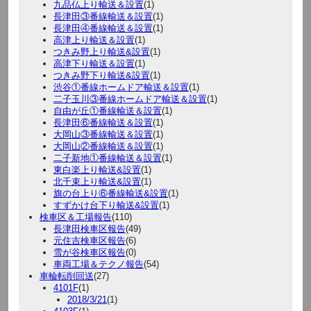
九品仏上り輸送＆設置
(1)
長津田③番線輸送＆設置
(1)
長津田④番線輸送＆設置
(1)
高津上り輸送＆設置
(1)
つきみ野上り輸送&設置
(1)
高津下り輸送＆設置
(1)
つきみ野下り輸送&設置
(1)
渋谷①番線ホームドア輸送＆設置
(1)
二子玉川③番線ホームドア輸送＆設置
(1)
自由が丘①番線輸送＆設置
(1)
長津田⑥番線輸送＆設置
(1)
大岡山③番線輸送＆設置
(1)
大岡山②番線輸送＆設置
(1)
二子新地①番線輸送＆設置
(1)
東白楽上り輸送&設置
(1)
北千束上り輸送&設置
(1)
旗の台上り⑥番線輸送&設置
(1)
すずかけ台下り輸送&設置
(1)
検車区＆工場報告
(110)
長津田検車区報告
(49)
元住吉検車区報告
(6)
雪が谷検車区報告
(0)
車両工場＆テクノ報告
(54)
車輪転削回送
(27)
4101F
(1)
2018/3/21
(1)