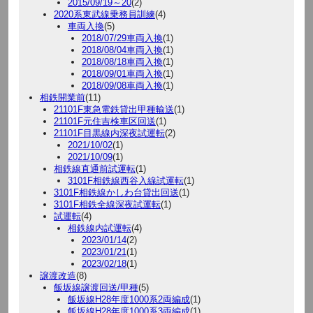
2015/09/19～20
(2)
2020系東武線乗務員訓練
(4)
車両入換
(5)
2018/07/29車両入換
(1)
2018/08/04車両入換
(1)
2018/08/18車両入換
(1)
2018/09/01車両入換
(1)
2018/09/08車両入換
(1)
相鉄開業前
(11)
21101F東急電鉄貸出甲種輸送
(1)
21101F元住吉検車区回送
(1)
21101F目黒線内深夜試運転
(2)
2021/10/02
(1)
2021/10/09
(1)
相鉄線直通前試運転
(1)
3101F相鉄線西谷入線試運転
(1)
3101F相鉄線かしわ台貸出回送
(1)
3101F相鉄全線深夜試運転
(1)
試運転
(4)
相鉄線内試運転
(4)
2023/01/14
(2)
2023/01/21
(1)
2023/02/18
(1)
譲渡改造
(8)
飯坂線譲渡回送/甲種
(5)
飯坂線H28年度1000系2両編成
(1)
飯坂線H28年度1000系3両編成
(1)