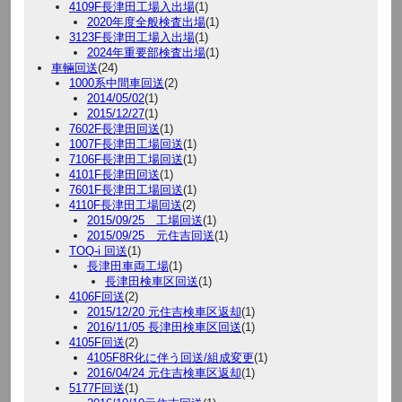
4109F長津田工場入出場
(1)
2020年度全般検査出場
(1)
3123F長津田工場入出場
(1)
2024年重要部検査出場
(1)
車輛回送
(24)
1000系中間車回送
(2)
2014/05/02
(1)
2015/12/27
(1)
7602F長津田回送
(1)
1007F長津田工場回送
(1)
7106F長津田工場回送
(1)
4101F長津田回送
(1)
7601F長津田工場回送
(1)
4110F長津田工場回送
(2)
2015/09/25 工場回送
(1)
2015/09/25 元住吉回送
(1)
TOQ-i 回送
(1)
長津田車両工場
(1)
長津田検車区回送
(1)
4106F回送
(2)
2015/12/20 元住吉検車区返却
(1)
2016/11/05 長津田検車区回送
(1)
4105F回送
(2)
4105F8R化に伴う回送/組成変更
(1)
2016/04/24 元住吉検車区返却
(1)
5177F回送
(1)