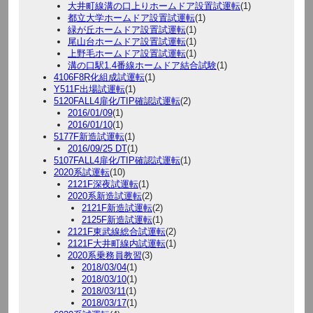
大井町線溝の口上りホームドア設置試運転
(1)
都立大学ホームドア設置試運転
(1)
緑が丘ホームドア設置試運転
(1)
尾山台ホームドア設置試運転
(1)
上野毛ホームドア設置試運転
(1)
溝の口駅1.4番線ホームドア結合試験
(1)
4106F8R化組成試運転
(1)
Y511F出場試運転
(1)
5120FALL4扉化/TIP確認試運転
(2)
2016/01/09
(1)
2016/01/10
(1)
5177F新造試運転
(1)
2016/09/25 DT
(1)
5107FALL4扉化/TIP確認試運転
(1)
2020系試運転
(10)
2121F深夜試運転
(1)
2020系新造試運転
(2)
2121F新造試運転
(2)
2125F新造試運転
(1)
2121F東武線総合試運転
(2)
2121F大井町線内試運転
(1)
2020系乗務員教習
(3)
2018/03/04
(1)
2018/03/10
(1)
2018/03/11
(1)
2018/03/17
(1)