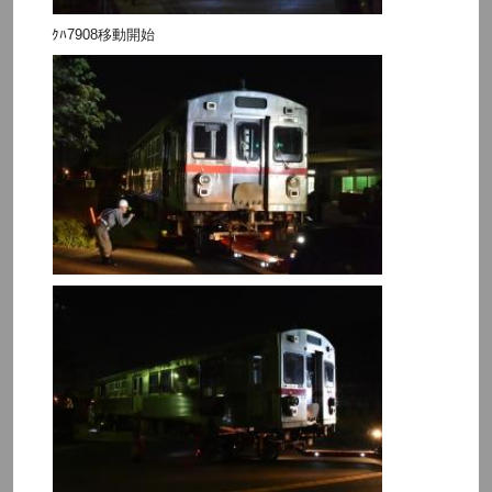
ｸﾊ7908移動開始