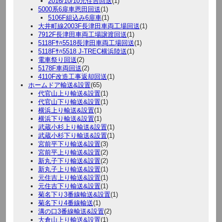
2016/10/10元住吉回送
(1)
5000系6扉車恩田回送
(1)
5106F組込み6扉車
(1)
大井町線2003F長津田車両工場回送
(1)
7912F長津田車両工場譲渡回送
(1)
5118Fｻﾊ5518長津田車両工場回送
(1)
5118Fｻﾊ5518 J-TREC横浜陸送
(1)
電車祭り回送
(2)
5178F車両回送
(2)
4110F改造工事返却回送
(1)
ホームドア輸送&設置
(65)
代官山上り輸送&設置
(1)
代官山下り輸送&設置
(1)
横浜上り輸送&設置
(1)
横浜下り輸送&設置
(1)
武蔵小杉上り輸送&設置
(1)
武蔵小杉下り輸送&設置
(1)
宮前平下り輸送&設置
(3)
宮前平上り輸送&設置
(2)
新丸子下り輸送&設置
(2)
新丸子上り輸送&設置
(1)
元住吉上り輸送&設置
(1)
元住吉下り輸送&設置
(1)
菊名下り3番線輸送&設置
(1)
菊名下り4番線輸送
(1)
溝の口3番線輸送&設置
(2)
大倉山上り輸送&設置
(1)