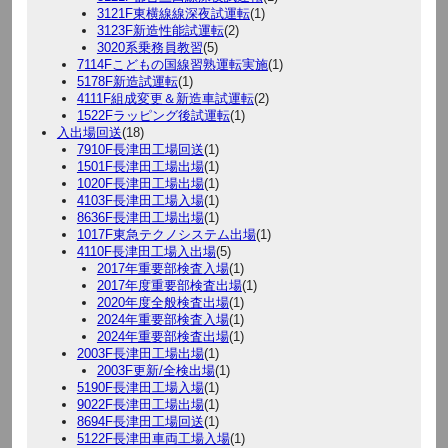
3121F東横線線深夜試運転
(1)
3123F新造性能試運転
(2)
3020系乗務員教習
(5)
7114Fこどもの国線習熟運転実施
(1)
5178F新造試運転
(1)
4111F組成変更＆新造車試運転
(2)
1522Fラッピング後試運転
(1)
入出場回送
(18)
7910F長津田工場回送
(1)
1501F長津田工場出場
(1)
1020F長津田工場出場
(1)
4103F長津田工場入場
(1)
8636F長津田工場出場
(1)
1017F東急テクノシステム出場
(1)
4110F長津田工場入出場
(5)
2017年重要部検査入場
(1)
2017年度重要部検査出場
(1)
2020年度全般検査出場
(1)
2024年重要部検査入場
(1)
2024年重要部検査出場
(1)
2003F長津田工場出場
(1)
2003F更新/全検出場
(1)
5190F長津田工場入場
(1)
9022F長津田工場出場
(1)
8694F長津田工場回送
(1)
5122F長津田車両工場入場
(1)