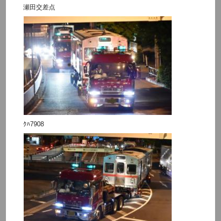
瀬田交差点
ｸﾊ7908