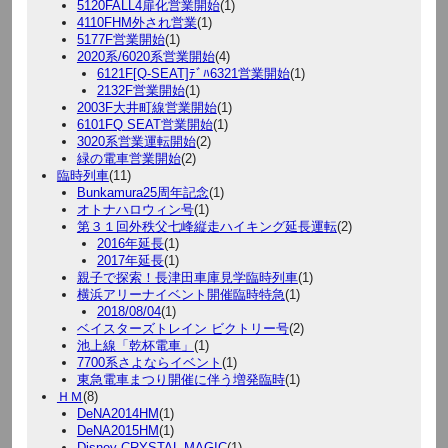
5120FALL4扉化営業開始
(1)
4110FHM外され営業
(1)
5177F営業開始
(1)
2020系/6020系営業開始
(4)
6121F[Q-SEAT]ﾃﾞﾊ6321営業開始
(1)
2132F営業開始
(1)
2003F大井町線営業開始
(1)
6101FQ SEAT営業開始
(1)
3020系営業運転開始
(2)
緑の電車営業開始
(2)
臨時列車
(11)
Bunkamura25周年記念
(1)
オトナハロウィン号
(1)
第３１回外秩父七峰縦走ハイキング延長運転
(2)
2016年延長
(1)
2017年延長
(1)
親子で探索！長津田車庫見学臨時列車
(1)
横浜アリーナイベント開催臨時特急
(1)
2018/08/04
(1)
ベイスターズトレイン ビクトリー号
(2)
池上線「乾杯電車」
(1)
7700系さよならイベント
(1)
東急電車まつり開催に伴う増発臨時
(1)
ＨＭ
(8)
DeNA2014HM
(1)
DeNA2015HM
(1)
Disney CRYSTAL MAGIC
(1)