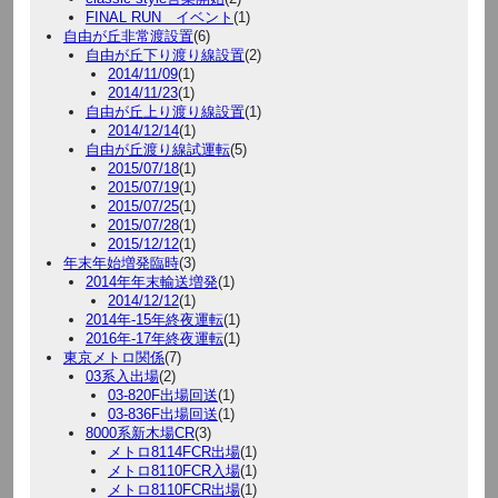
FINAL RUN イベント
(1)
自由が丘非常渡設置
(6)
自由が丘下り渡り線設置
(2)
2014/11/09
(1)
2014/11/23
(1)
自由が丘上り渡り線設置
(1)
2014/12/14
(1)
自由が丘渡り線試運転
(5)
2015/07/18
(1)
2015/07/19
(1)
2015/07/25
(1)
2015/07/28
(1)
2015/12/12
(1)
年末年始増発臨時
(3)
2014年年末輸送増発
(1)
2014/12/12
(1)
2014年-15年終夜運転
(1)
2016年-17年終夜運転
(1)
東京メトロ関係
(7)
03系入出場
(2)
03-820F出場回送
(1)
03-836F出場回送
(1)
8000系新木場CR
(3)
メトロ8114FCR出場
(1)
メトロ8110FCR入場
(1)
メトロ8110FCR出場
(1)