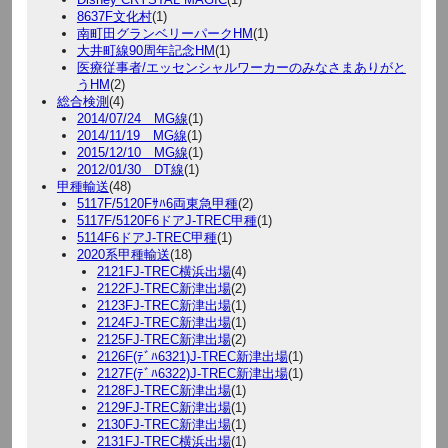
8637F文化村
(1)
南町田グランベリーパークHM
(1)
大井町線90周年記念HM
(1)
医療従事者/エッセンシャルワーカーのみなさまありがと
うHM
(2)
総合検測
(4)
2014/07/24 MG線
(1)
2014/11/19 MG線
(1)
2015/12/10 MG線
(1)
2012/01/30 DT線
(1)
甲種輸送
(48)
5117F/5120Fｻﾊ6両東急甲種
(2)
5117F/5120F6ドアJ-TREC甲種
(1)
5114F6ドアJ-TREC甲種
(1)
2020系甲種輸送
(18)
2121FJ-TREC横浜出場
(4)
2122FJ-TREC新津出場
(2)
2123FJ-TREC新津出場
(1)
2124FJ-TREC新津出場
(1)
2125FJ-TREC新津出場
(2)
2126F(ﾃﾞﾊ6321)J-TREC新津出場
(1)
2127F(ﾃﾞﾊ6322)J-TREC新津出場
(1)
2128FJ-TREC新津出場
(1)
2129FJ-TREC新津出場
(1)
2130FJ-TREC新津出場
(1)
2131FJ-TREC横浜出場
(1)