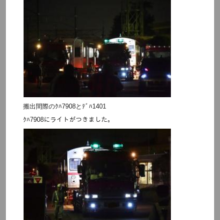
搬出間際のｸﾊ7908とﾃﾞﾊ1401
ｸﾊ7908にライトがつきました。