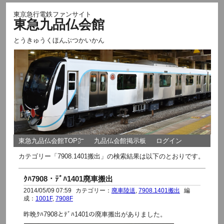
東京急行電鉄ファンサイト
東急九品仏会館
とうきゅうくほんぶつかいかん
東急九品仏会館TOP㌻
九品仏会館掲示板
ログイン
カテゴリー「7908.1401搬出」の検索結果は以下のとおりです。
ｸﾊ7908・ﾃﾞﾊ1401廃車搬出
2014/05/09 07:59
カテゴリー：
廃車陸送
,
7908.1401搬出
編
成：
1001F
,
7908F
昨晩ｸﾊ7908とﾃﾞﾊ1401の廃車搬出がありました。