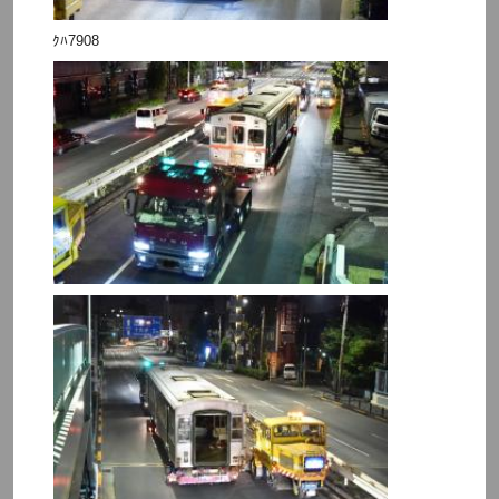
ｸﾊ7908