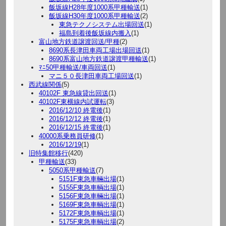
飯坂線H28年度1000系甲種輸送
(1)
飯坂線H30年度1000系甲種輸送
(2)
東急テクノシステム出場回送
(1)
福島到着後飯坂線内搬入
(1)
富山地方鉄道譲渡回送/甲種
(2)
8690系長津田車両工場出場回送
(1)
8690系富山地方鉄道譲渡甲種輸送
(1)
ﾏﾆ50甲種輸送/車両回送
(1)
マニ５０長津田車両工場回送
(1)
西武線関係
(5)
40102F 東急線貸出回送
(1)
40102F東横線内試運転
(3)
2016/12/10 終電後
(1)
2016/12/12 終電後
(1)
2016/12/15 終電後
(1)
40000系乗務員研修
(1)
2016/12/19
(1)
旧特集館移行
(420)
甲種輸送
(33)
5050系甲種輸送
(7)
5151F東急車輛出場
(1)
5155F東急車輌出場
(1)
5156F東急車輛出場
(1)
5169F東急車輌出場
(1)
5172F東急車輌出場
(1)
5175F東急車輌出場
(2)