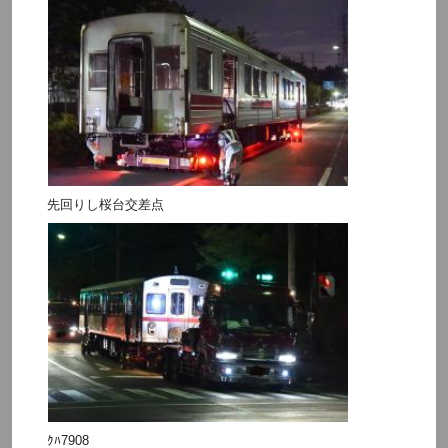
先回りし桜台交差点
ｸﾊ7908