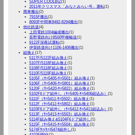
SUPER COOLBIZ
(1)
2011年クリスマス「みなとみらい号」運転
(1)
廃車搬出
(2)
7915F搬出
(1)
8093F中間車8492-8294搬出
(1)
他社鉄道
(4)
上田電鉄1004編成搬出
(1)
長野電鉄向け8500甲種輸送
(1)
9122F深夜試運転
(1)
伊賀鉄道向け1106-1406搬出
(1)
組換え
(17)
5117F/5122F組み換え
(1)
5107F/5118F組み換え
(1)
5108F/5118F組み換え
(1)
5110F/5119F組み換え
(1)
5105F（ｻﾊ5405-ｻﾊ5501）組み換え
(1)
5106F（ｻﾊ5406-ｻﾊ5801）組み換え
(1)
5120F（ｻﾊ5420-ｻﾊ5822）組み換え
(1)
5102F6ドア組外し（ｻﾊ5405-ｻﾊ5406組込み）
(1)
5111F（ｻﾊ5411-ｻﾊ5502）組み換え
(1)
5112F（ｻﾊ5412-ｻﾊ5802）組み換え
(1)
5103F6ドア組外し（ｻﾊ5412-ｻﾊ5411組込み）
(1)
5113F（ｻﾊ5413-ｻﾊ5503）組み換え
(1)
5114F組み換え&5104F6ドア組外し
(1)
5115F（ｻﾊ5415-ｻﾊ5504）組み換え
(1)
5174Fｻﾊ(ﾓﾊ)5474組外し
(1)
4103F8R化
(1)