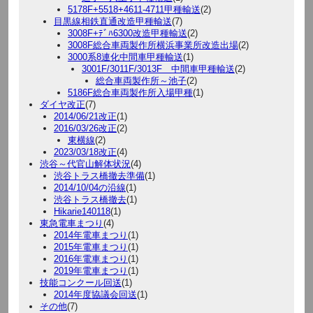
5178F+5518+4611-4711甲種輸送
(2)
目黒線相鉄直通改造甲種輸送
(7)
3008F+ﾃﾞﾊ6300改造甲種輸送
(2)
3008F総合車両製作所横浜事業所改造出場
(2)
3000系8連化中間車甲種輸送
(1)
3001F/3011F/3013F 中間車甲種輸送
(2)
総合車両製作所～池子
(2)
5186F総合車両製作所入場甲種
(1)
ダイヤ改正
(7)
2014/06/21改正
(1)
2016/03/26改正
(2)
東横線
(2)
2023/03/18改正
(4)
渋谷～代官山解体状況
(4)
渋谷トラス橋撤去準備
(1)
2014/10/04の沿線
(1)
渋谷トラス橋撤去
(1)
Hikarie140118
(1)
東急電車まつり
(4)
2014年電車まつり
(1)
2015年電車まつり
(1)
2016年電車まつり
(1)
2019年電車まつり
(1)
技能コンクール回送
(1)
2014年度協議会回送
(1)
その他
(7)