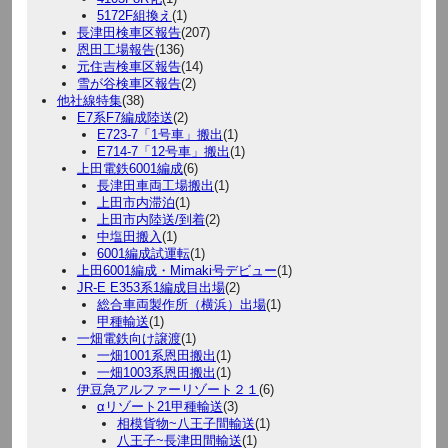
5172F組換え
(1)
長津田検車区報告
(207)
恩田工場報告
(136)
元住吉検車区報告
(14)
雪が谷検車区報告
(2)
他社線特集
(38)
E7系F7編成陸送
(2)
E723-7「1号車」搬出
(1)
E714-7「12号車」搬出
(1)
上田電鉄6001編成
(6)
長津田車両工場搬出
(1)
上田市内滞泊
(1)
上田市内陸送/到着
(2)
中塩田搬入
(1)
6001編成試運転
(1)
上田6001編成・Mimaki号デビュー
(1)
JR-E E353系1編成目出場
(2)
総合車両製作所（横浜）出場
(1)
甲種輸送
(1)
一畑電鉄向け譲渡
(1)
一畑1001系恩田搬出
(1)
一畑1003系恩田搬出
(1)
伊豆急アルファーリゾート２１
(6)
αリゾート21甲種輸送
(3)
相模貨物~八王子間輸送
(1)
八王子~長津田間輸送
(1)