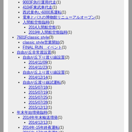
9003F急行運用代走
(1)
4104F東武車代走
(1)
西武黄色い6000系運転
(1)
電車とバスの博物館リニューアルオープン
(1)
入間航空祭臨時
(1)
2014入間航空祭
(1)
2019年入間航空祭臨時
(1)
7601Fclassic style
(3)
classic style営業開始
(2)
FINAL RUN イベント
(1)
自由が丘非常渡設置
(6)
自由が丘下り渡り線設置
(2)
2014/11/09
(1)
2014/11/23
(1)
自由が丘上り渡り線設置
(1)
2014/12/14
(1)
自由が丘渡り線試運転
(5)
2015/07/18
(1)
2015/07/19
(1)
2015/07/25
(1)
2015/07/28
(1)
2015/12/12
(1)
年末年始増発臨時
(3)
2014年年末輸送増発
(1)
2014/12/12
(1)
2014年-15年終夜運転
(1)