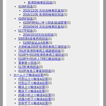
長津田検車区回送
(1)
4106F回送
(2)
2015/12/20 元住吉検車区返却
(1)
2016/11/05 長津田検車区回送
(1)
4105F回送
(2)
4105F8R化に伴う回送/組成変更
(1)
2016/04/24 元住吉検車区返却
(1)
5177F回送
(1)
2016/10/10元住吉回送
(1)
5000系6扉車恩田回送
(1)
5106F組込み6扉車
(1)
大井町線2003F長津田車両工場回送
(1)
7912F長津田車両工場譲渡回送
(1)
5118Fｻﾊ5518長津田車両工場回送
(1)
5118Fｻﾊ5518 J-TREC横浜陸送
(1)
電車祭り回送
(2)
5178F車両回送
(2)
4110F改造工事返却回送
(1)
ホームドア輸送&設置
(65)
代官山上り輸送&設置
(1)
代官山下り輸送&設置
(1)
横浜上り輸送&設置
(1)
横浜下り輸送&設置
(1)
武蔵小杉上り輸送&設置
(1)
武蔵小杉下り輸送&設置
(1)
宮前平下り輸送&設置
(3)