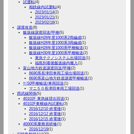
試運転
(4)
相鉄線内試運転
(4)
2023/01/14
(2)
2023/01/21
(1)
2023/02/18
(1)
譲渡改造
(8)
飯坂線譲渡回送/甲種
(5)
飯坂線H28年度1000系2両編成
(1)
飯坂線H28年度1000系3両編成
(1)
飯坂線H28年度1000系甲種輸送
(1)
飯坂線H30年度1000系甲種輸送
(2)
東急テクノシステム出場回送
(1)
福島到着後飯坂線内搬入
(1)
富山地方鉄道譲渡回送/甲種
(2)
8690系長津田車両工場出場回送
(1)
8690系富山地方鉄道譲渡甲種輸送
(1)
ﾏﾆ50甲種輸送/車両回送
(1)
マニ５０長津田車両工場回送
(1)
西武線関係
(5)
40102F 東急線貸出回送
(1)
40102F東横線内試運転
(3)
2016/12/10 終電後
(1)
2016/12/12 終電後
(1)
2016/12/15 終電後
(1)
40000系乗務員研修
(1)
2016/12/19
(1)