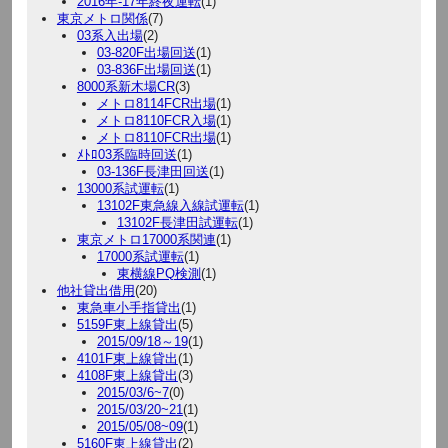
2016年-17年終夜運転
(1)
東京メトロ関係
(7)
03系入出場
(2)
03-820F出場回送
(1)
03-836F出場回送
(1)
8000系新木場CR
(3)
メトロ8114FCR出場
(1)
メトロ8110FCR入場
(1)
メトロ8110FCR出場
(1)
ﾒﾄﾛ03系臨時回送
(1)
03-136F長津田回送
(1)
13000系試運転
(1)
13102F東急線入線試運転
(1)
13102F長津田試運転
(1)
東京メトロ17000系関連
(1)
17000系試運転
(1)
東横線PQ検測
(1)
他社貸出借用
(20)
東急車小手指貸出
(1)
5159F東上線貸出
(5)
2015/09/18～19
(1)
4101F東上線貸出
(1)
4108F東上線貸出
(3)
2015/03/6~7
(0)
2015/03/20~21
(1)
2015/05/08~09
(1)
5160F東上線貸出
(2)