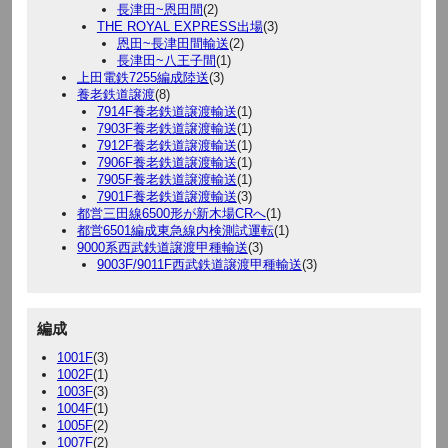
長津田~恩田間
(2)
THE ROYAL EXPRESS出場
(3)
恩田~長津田間輸送
(2)
長津田~八王子間
(1)
上田電鉄7255編成陸送
(3)
養老鉄道譲渡
(8)
7914F養老鉄道譲渡輸送
(1)
7903F養老鉄道譲渡輸送
(1)
7912F養老鉄道譲渡輸送
(1)
7906F養老鉄道譲渡輸送
(1)
7905F養老鉄道譲渡輸送
(1)
7901F養老鉄道譲渡輸送
(3)
都営三田線6500形が新木場CRへ
(1)
都営6501編成東急線内検測試運転
(1)
9000系西武鉄道譲渡甲種輸送
(3)
9003F/9011F西武鉄道譲渡甲種輸送
(3)
編成
1001F
(3)
1002F
(1)
1003F
(3)
1004F
(1)
1005F
(2)
1007F
(2)