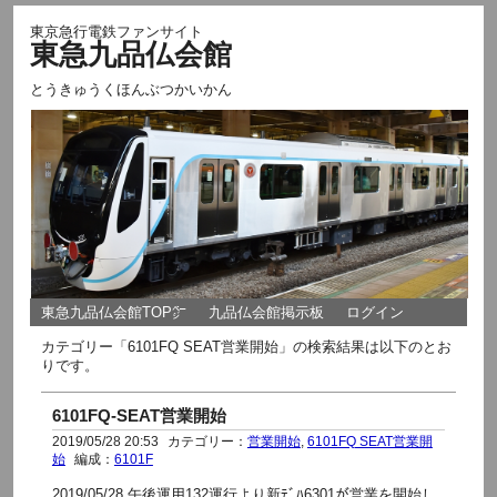
東京急行電鉄ファンサイト
東急九品仏会館
とうきゅうくほんぶつかいかん
東急九品仏会館TOP㌻
九品仏会館掲示板
ログイン
カテゴリー「6101FQ SEAT営業開始」の検索結果は以下のとお
りです。
6101FQ-SEAT営業開始
2019/05/28 20:53
カテゴリー：
営業開始
,
6101FQ SEAT営業開
始
編成：
6101F
2019/05/28 午後運用132運行より新ﾃﾞﾊ6301が営業を開始し