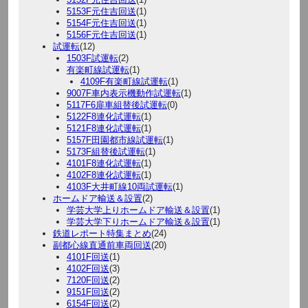
5153F元住吉回送
(1)
5154F元住吉回送
(1)
5156F元住吉回送
(1)
試運転
(12)
1503F試運転
(2)
有楽町線試運転
(1)
4109F有楽町線試運転
(1)
9007F車内表示機動作試運転
(1)
5117F6扉車組替後試運転
(0)
5122F8連化試運転
(1)
5121F8連化試運転
(1)
5157F田園都市線試運転
(1)
5173F組替後試運転
(1)
4101F8連化試運転
(1)
4102F8連化試運転
(1)
4103F大井町線10両試運転
(1)
ホームドア輸送＆設置
(2)
学芸大学上りホームドア輸送＆設置
(1)
学芸大学下りホームドア輸送＆設置
(1)
鉄道レポート特集まとめ
(24)
副都心線直通前車両回送
(20)
4101F回送
(1)
4102F回送
(3)
7120F回送
(2)
9151F回送
(2)
6154F回送
(2)