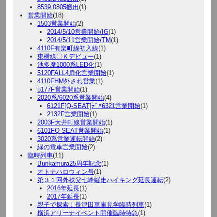
8539.0805搬出
(1)
営業開始
(18)
1503営業開始
(2)
2014/5/10営業開始/IG
(1)
2014/5/11営業開始/TM
(1)
4110F有楽町線初入線
(1)
東横線〇Ｋデビュー
(1)
池多摩1000系LED化
(1)
5120FALL4扉化営業開始
(1)
4110FHM外され営業
(1)
5177F営業開始
(1)
2020系/6020系営業開始
(4)
6121F[Q-SEAT]ﾃﾞﾊ6321営業開始
(1)
2132F営業開始
(1)
2003F大井町線営業開始
(1)
6101FQ SEAT営業開始
(1)
3020系営業運転開始
(2)
緑の電車営業開始
(2)
臨時列車
(11)
Bunkamura25周年記念
(1)
オトナハロウィン号
(1)
第３１回外秩父七峰縦走ハイキング延長運転
(2)
2016年延長
(1)
2017年延長
(1)
親子で探索！長津田車庫見学臨時列車
(1)
横浜アリーナイベント開催臨時特急
(1)