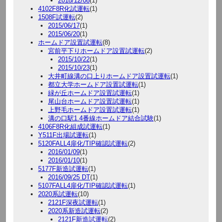
2018/12/08
(1)
4102F8R化試運転
(1)
1508F試運転
(2)
2015/06/17
(1)
2015/06/20
(1)
ホームドア設置試運転
(8)
宮前平下りホームドア設置試運転
(2)
2015/10/22
(1)
2015/10/23
(1)
大井町線溝の口上りホームドア設置試運転
(1)
都立大学ホームドア設置試運転
(1)
緑が丘ホームドア設置試運転
(1)
尾山台ホームドア設置試運転
(1)
上野毛ホームドア設置試運転
(1)
溝の口駅1.4番線ホームドア結合試験
(1)
4106F8R化組成試運転
(1)
Y511F出場試運転
(1)
5120FALL4扉化/TIP確認試運転
(2)
2016/01/09
(1)
2016/01/10
(1)
5177F新造試運転
(1)
2016/09/25 DT
(1)
5107FALL4扉化/TIP確認試運転
(1)
2020系試運転
(10)
2121F深夜試運転
(1)
2020系新造試運転
(2)
2121F新造試運転
(2)