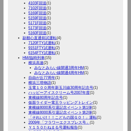
4103F回送
(1)
7102F回送
(1)
5169F回送
(2)
5159F回送
(1)
5171F回送
(2)
5173F回送
(2)
5160F回送
(1)
副都心直通前試運転
(4)
7120FTY試運転
(1)
9151FTY試運転
(2)
6154FTY試運転
(1)
HM/臨時列車
(15)
横浜高速
(2)
みなとみらい線開通3周年HM
(1)
みなとみらい線開通4周年HM
(1)
自由が丘77周年
(1)
横浜三塔物語
(1)
玉電１００周年新玉川線30周年記念号
(1)
ハッピーアイスクリーム号2007年度
(1)
東横線80周年記念号
(1)
仮面ライダー電王ラッピングトレイン
(1)
東横線8000系引退記念イベント第1弾
(1)
東横線8000系引退記念イベント第2弾
(1)
「それいけ！！こどもの国ＧＯ！」運転
(1)
2009年「フラワーエクスプレス号」
(1)
Ｙ１５０たねまる号運転報告
(1)