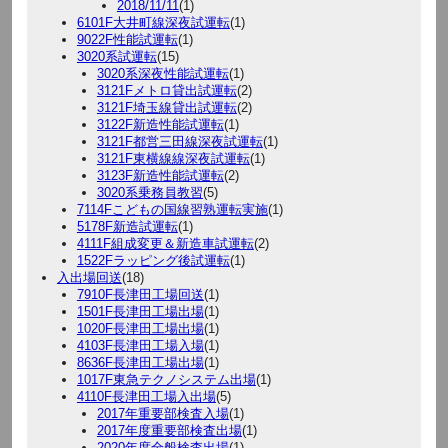
2018/11/11
(1)
6101F大井町線深夜試運転
(1)
9022F性能試運転
(1)
3020系試運転
(15)
3020系深夜性能試運転
(1)
3121Fメトロ貸出試運転
(2)
3121F埼玉線貸出試運転
(2)
3122F新造性能試運転
(1)
3121F都営三田線深夜試運転
(1)
3121F東横線線深夜試運転
(1)
3123F新造性能試運転
(2)
3020系乗務員教習
(5)
7114Fこどもの国線習熟運転実施
(1)
5178F新造試運転
(1)
4111F組成変更＆新造車試運転
(2)
1522Fラッピング後試運転
(1)
入出場回送
(18)
7910F長津田工場回送
(1)
1501F長津田工場出場
(1)
1020F長津田工場出場
(1)
4103F長津田工場入場
(1)
8636F長津田工場出場
(1)
1017F東急テクノシステム出場
(1)
4110F長津田工場入出場
(5)
2017年重要部検査入場
(1)
2017年度重要部検査出場
(1)
2020年度全般検査出場
(1)