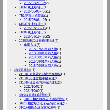
2015/03/21~22
(2)
4106F東上線貸出
(1)
2015/06/05～06
(1)
Y514F東上線貸出
(1)
2015/06/06～07
(1)
4103F東上線貸出
(1)
2015/07/17～19
(1)
4109F東上線貸出
(2)
2015/09/19～20
(2)
2020系東武線乗務員訓練
(4)
車両入換
(5)
2018/07/29車両入換
(1)
2018/08/04車両入換
(1)
2018/08/18車両入換
(1)
2018/09/01車両入換
(1)
2018/09/08車両入換
(1)
相鉄開業前
(11)
21101F東急電鉄貸出甲種輸送
(1)
21101F元住吉検車区回送
(1)
21101F目黒線内深夜試運転
(2)
2021/10/02
(1)
2021/10/09
(1)
相鉄線直通前試運転
(1)
3101F相鉄線西谷入線試運転
(1)
3101F相鉄線かしわ台貸出回送
(1)
3101F相鉄全線深夜試運転
(1)