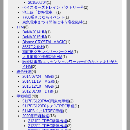
2018/08/04
(1)
ベイスターズトレイン ビクトリー号
(2)
池上線「乾杯電車」
(1)
7700系さよならイベント
(1)
東急電車まつり開催に伴う増発臨時
(1)
ＨＭ
(8)
DeNA2014HM
(1)
DeNA2015HM
(1)
Disney CRYSTAL MAGIC
(1)
8637F文化村
(1)
南町田グランベリーパークHM
(1)
大井町線90周年記念HM
(1)
医療従事者/エッセンシャルワーカーのみなさまありがと
うHM
(2)
総合検測
(4)
2014/07/24 MG線
(1)
2014/11/19 MG線
(1)
2015/12/10 MG線
(1)
2012/01/30 DT線
(1)
甲種輸送
(48)
5117F/5120Fｻﾊ6両東急甲種
(2)
5117F/5120F6ドアJ-TREC甲種
(1)
5114F6ドアJ-TREC甲種
(1)
2020系甲種輸送
(18)
2121FJ-TREC横浜出場
(4)
2122FJ-TREC新津出場
(2)