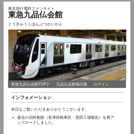
東京急行電鉄ファンサイト
東急九品仏会館
とうきゅうくほんぶつかいかん
東急九品仏会館TOP㌻
九品仏会館掲示板
ログイン
インフォメーション
本日もご覧いただきありがとうございます。
過去の旧特集館（長津田検車区・恩田工場報告）を再ア
ップロードしました。