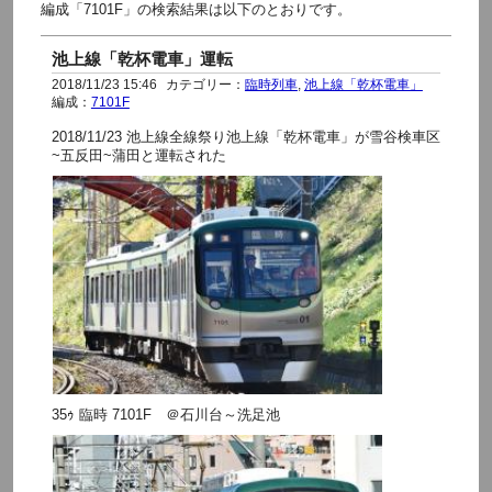
編成「7101F」の検索結果は以下のとおりです。
池上線「乾杯電車」運転
2018/11/23 15:46
カテゴリー：
臨時列車
,
池上線「乾杯電車」
編成：
7101F
2018/11/23 池上線全線祭り池上線「乾杯電車」が雪谷検車区
~五反田~蒲田と運転された
35ｩ 臨時 7101F ＠石川台～洗足池