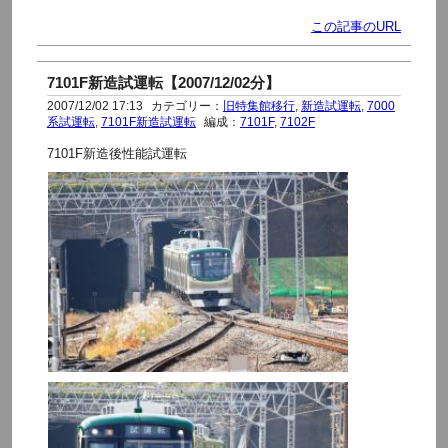
この記事のURL
7101F新造試運転【2007/12/02分】
2007/12/02 17:13
カテゴリー：
旧特集館移行
,
新造試運転
,
7000
系試運転
,
7101F新造試運転
編成：
7101F
,
7102F
7101F新造後性能試運転