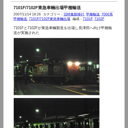
7101F/7102F東急車輛出場甲種輸送
2007/11/14 18:26
カテゴリー：
旧特集館移行
,
甲種輸送
,
7000系
甲種輸送
,
7101F/7102F東急車輛出場
編成：
7101F
,
7102F
7101Fと7102Fが東急車輛製造を出場し長津田へ向け甲種輸
送が実施された