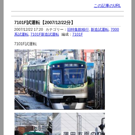
この記事のURL
7101F試運転【2007/12/22分】
2007/12/22 17:20
カテゴリー：
旧特集館移行
,
新造試運転
,
7000
系試運転
,
7101F新造試運転
編成：
7101F
7101F試運転