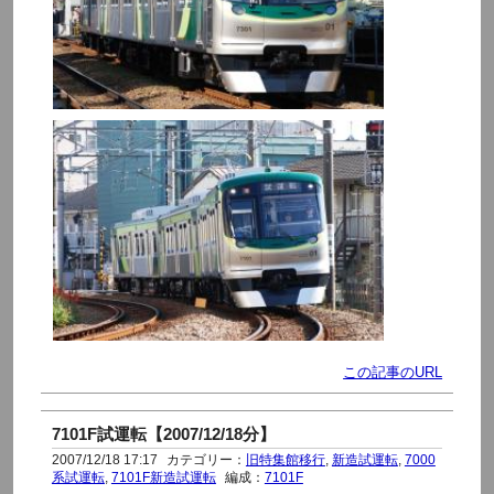
この記事のURL
7101F試運転【2007/12/18分】
2007/12/18 17:17
カテゴリー：
旧特集館移行
,
新造試運転
,
7000
系試運転
,
7101F新造試運転
編成：
7101F