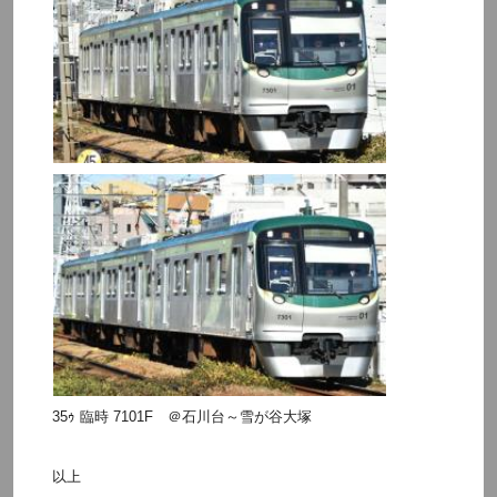
35ｩ 臨時 7101F ＠石川台～雪が谷大塚
以上