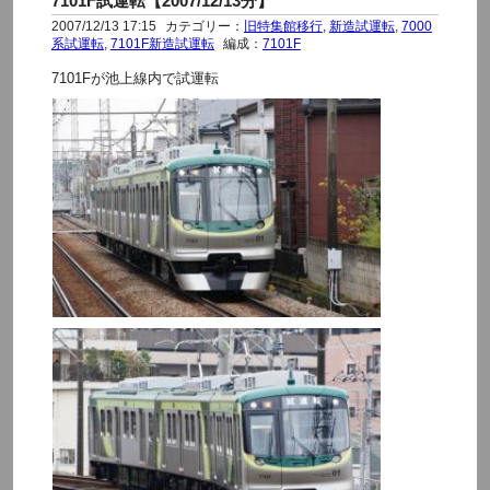
7101F試運転【2007/12/13分】
2007/12/13 17:15
カテゴリー：
旧特集館移行
,
新造試運転
,
7000
系試運転
,
7101F新造試運転
編成：
7101F
7101Fが池上線内で試運転