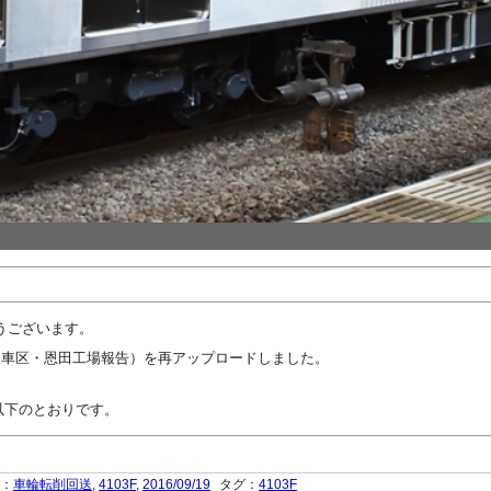
うございます。
検車区・恩田工場報告）を再アップロードしました。
は以下のとおりです。
ー：
車輪転削回送
,
4103F
,
2016/09/19
タグ：
4103F