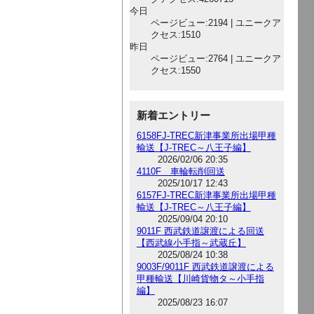
今日
ページビュー:2194 | ユニークア
クセス:1510
昨日
ページビュー:2764 | ユニークア
クセス:1550
新着エントリー
6158FJ-TREC新津事業所出場甲種
輸送【J-TREC～八王子編】
2026/02/06 20:35
4110F 車輪転削回送
2025/10/17 12:43
6157FJ-TREC新津事業所出場甲種
輸送【J-TREC～八王子編】
2025/09/04 20:10
9011F 西武鉄道譲渡による回送
【西武線小手指～武蔵丘】
2025/08/24 10:38
9003F/9011F 西武鉄道譲渡による
甲種輸送【川崎貨物タ～小手指
編】
2025/08/23 16:07