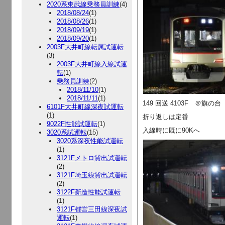
2020系東武線乗務員訓練
(4)
2018/08/24
(1)
2018/08/26
(1)
2018/09/19
(1)
2018/09/20
(1)
2003F大井町線転属試運転
(3)
2003F大井町線入線試運
転
(1)
乗務員訓練
(2)
2018/11/10
(1)
2018/11/11
(1)
149 回送 4103F ＠旗の台
6101F大井町線深夜試運転
(1)
折り返しは定番
9022F性能試運転
(1)
入線時に既に90Kへ
3020系試運転
(15)
3020系深夜性能試運転
(1)
3121Fメトロ貸出試運転
(2)
3121F埼玉線貸出試運転
(2)
3122F新造性能試運転
(1)
3121F都営三田線深夜試
運転
(1)