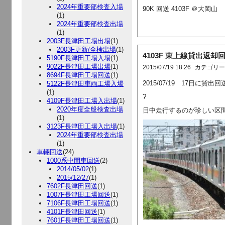
2024年重要部検査入場
90K 回送 4103F ＠大岡山
(1)
2024年重要部検査出場
(1)
2003F長津田工場出場
(1)
2003F更新/全検出場
(1)
4103F 東上線貸出返却
5190F長津田工場入場
(1)
9022F長津田工場出場
(1)
2015/07/19 18:26
カテゴリ
8694F長津田工場回送
(1)
2015/07/19 17日に
5122F長津田車両工場入場
(1)
?
4109F長津田工場入出場
(1)
2020年度全般検査出場
日中走行するのが珍しい区
(1)
3123F長津田工場入出場
(1)
2024年重要部検査出場
(1)
車輛回送
(24)
1000系中間車回送
(2)
2014/05/02
(1)
2015/12/27
(1)
7602F長津田回送
(1)
1007F長津田工場回送
(1)
7106F長津田工場回送
(1)
4101F長津田回送
(1)
7601F長津田工場回送
(1)