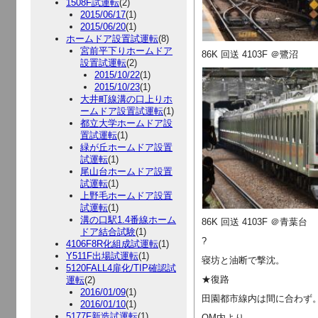
1508F試運転
(2)
2015/06/17
(1)
2015/06/20
(1)
ホームドア設置試運転
(8)
宮前平下りホームドア
86K 回送 4103F ＠鷺沼
設置試運転
(2)
2015/10/22
(1)
2015/10/23
(1)
大井町線溝の口上りホ
ームドア設置試運転
(1)
都立大学ホームドア設
置試運転
(1)
緑が丘ホームドア設置
試運転
(1)
尾山台ホームドア設置
試運転
(1)
上野毛ホームドア設置
試運転
(1)
溝の口駅1.4番線ホーム
86K 回送 4103F ＠青葉台
ドア結合試験
(1)
?
4106F8R化組成試運転
(1)
Y511F出場試運転
(1)
寝坊と油断で撃沈。
5120FALL4扉化/TIP確認試
★復路
運転
(2)
2016/01/09
(1)
田園都市線内は間に合わず
2016/01/10
(1)
5177F新造試運転
(1)
OM内より