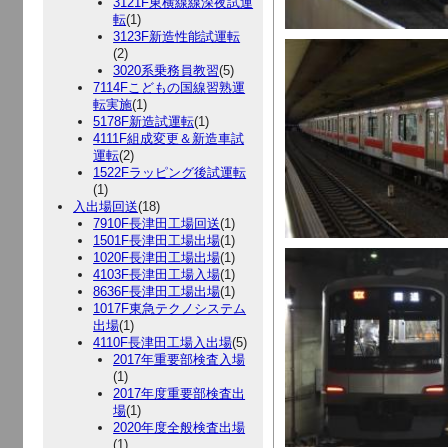
3121F東横線線深夜試運
転
(1)
3123F新造性能試運転
(2)
3020系乗務員教習
(5)
7114Fこどもの国線習熟運
転実施
(1)
5178F新造試運転
(1)
4111F組成変更＆新造車試
運転
(2)
1522Fラッピング後試運転
(1)
入出場回送
(18)
7910F長津田工場回送
(1)
1501F長津田工場出場
(1)
1020F長津田工場出場
(1)
4103F長津田工場入場
(1)
8636F長津田工場出場
(1)
1017F東急テクノシステム
出場
(1)
4110F長津田工場入出場
(5)
2017年重要部検査入場
(1)
2017年度重要部検査出
場
(1)
2020年度全般検査出場
(1)