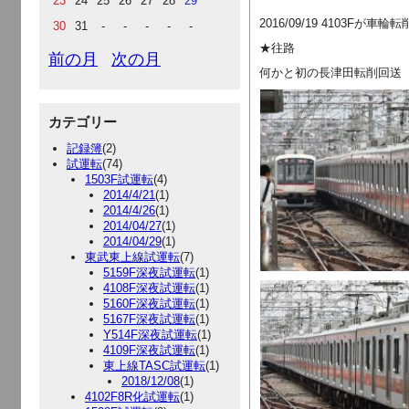
23
24
25
26
27
28
29
2016/09/19 4103F
30
31
-
-
-
-
-
★往路
前の月
次の月
何かと初の長津田転削回送
カテゴリー
記録簿
(2)
試運転
(74)
1503F試運転
(4)
2014/4/21
(1)
2014/4/26
(1)
2014/04/27
(1)
2014/04/29
(1)
東武東上線試運転
(7)
5159F深夜試運転
(1)
4108F深夜試運転
(1)
5160F深夜試運転
(1)
5167F深夜試運転
(1)
Y514F深夜試運転
(1)
4109F深夜試運転
(1)
東上線TASC試運転
(1)
2018/12/08
(1)
4102F8R化試運転
(1)