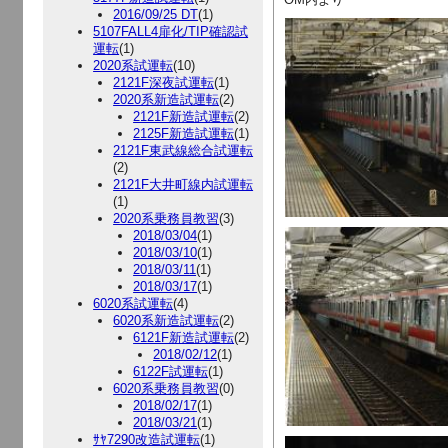
2016/09/25 DT
(1)
5107FALL4扉化/TIP確認試
運転
(1)
2020系試運転
(10)
2121F深夜試運転
(1)
2020系新造試運転
(2)
2121F新造試運転
(2)
2125F新造試運転
(1)
2121F東武線総合試運転
(2)
2121F大井町線内試運転
(1)
2020系乗務員教習
(3)
2018/03/04
(1)
2018/03/10
(1)
2018/03/11
(1)
2018/03/17
(1)
6020系試運転
(4)
6020系新造試運転
(2)
6121F新造試運転
(2)
2018/02/12
(1)
6122F試運転
(1)
6020系乗務員教習
(0)
2018/02/17
(1)
2018/03/21
(1)
ｻﾔ7290改造試運転
(1)