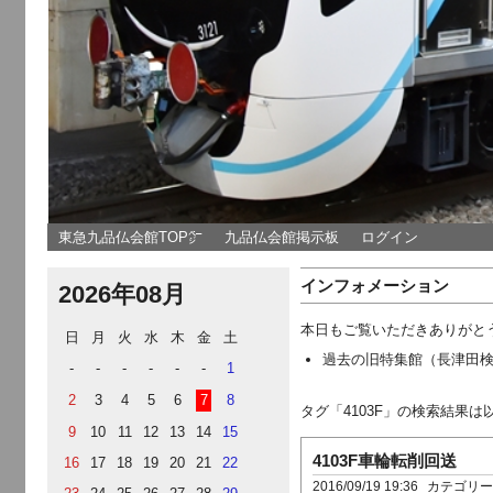
東急九品仏会館TOP㌻
九品仏会館掲示板
ログイン
インフォメーション
2026年08月
本日もご覧いただきありがと
日
月
火
水
木
金
土
過去の旧特集館（長津田
-
-
-
-
-
-
1
2
3
4
5
6
7
8
タグ「4103F」の検索結果
9
10
11
12
13
14
15
4103F車輪転削回送
16
17
18
19
20
21
22
2016/09/19 19:36
カテゴリ