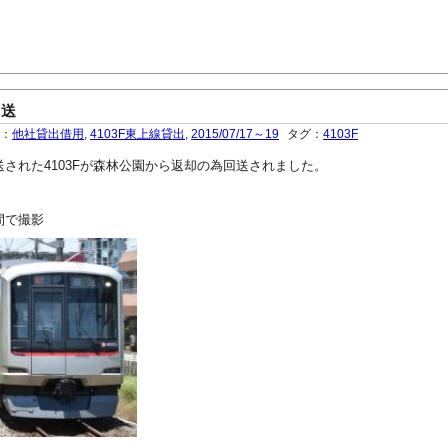
回送
ー：
他社貸出借用
,
4103F東上線貸出
,
2015/07/17～19
タグ：
4103F
貸出回送された4103Fが森林公園から返却の為回送されました。
間で撮影