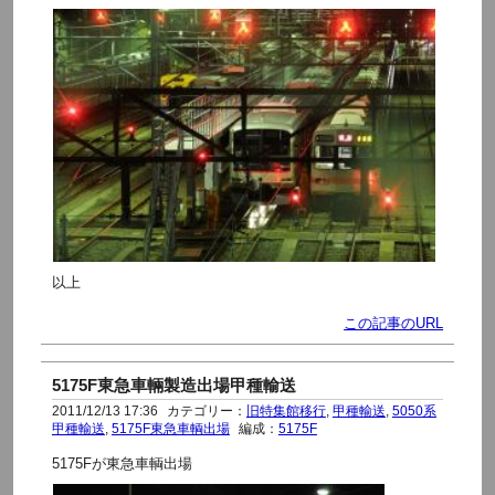
以上
この記事のURL
5175F東急車輛製造出場甲種輸送
2011/12/13 17:36
カテゴリー：
旧特集館移行
,
甲種輸送
,
5050系
甲種輸送
,
5175F東急車輌出場
編成：
5175F
5175Fが東急車輌出場