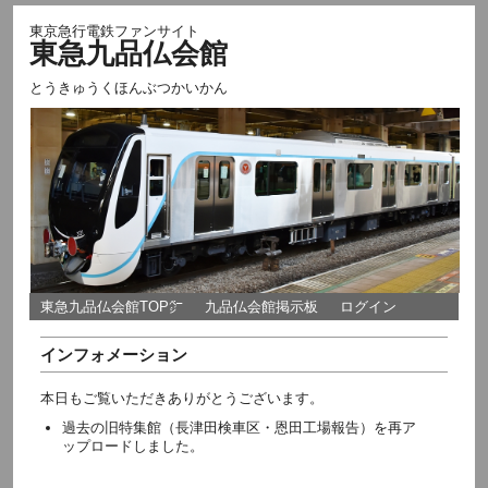
東京急行電鉄ファンサイト
東急九品仏会館
とうきゅうくほんぶつかいかん
東急九品仏会館TOP㌻
九品仏会館掲示板
ログイン
インフォメーション
本日もご覧いただきありがとうございます。
過去の旧特集館（長津田検車区・恩田工場報告）を再ア
ップロードしました。