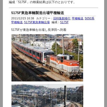
編成「5175F」の検索結果は以下のとおりです。
5175F東急車輛製造出場甲種輸送
2011/12/15 16:38
カテゴリー：
旧特集館移行
,
甲種輸送
,
5050系
甲種輸送
,
5175F東急車輌出場
編成：
5175F
5175Fが東急車輌を出場し長津田へ到着