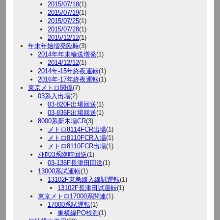
2015/07/18
(1)
2015/07/19
(1)
2015/07/25
(1)
2015/07/28
(1)
2015/12/12
(1)
年末年始増発臨時
(3)
2014年年末輸送増発
(1)
2014/12/12
(1)
2014年-15年終夜運転
(1)
2016年-17年終夜運転
(1)
東京メトロ関係
(7)
03系入出場
(2)
03-820F出場回送
(1)
03-836F出場回送
(1)
8000系新木場CR
(3)
メトロ8114FCR出場
(1)
メトロ8110FCR入場
(1)
メトロ8110FCR出場
(1)
ﾒﾄﾛ03系臨時回送
(1)
03-136F長津田回送
(1)
13000系試運転
(1)
13102F東急線入線試運転
(1)
13102F長津田試運転
(1)
東京メトロ17000系関連
(1)
17000系試運転
(1)
東横線PQ検測
(1)