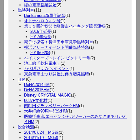
緑の電車営業開始
(2)
臨時列車
(11)
Bunkamura25周年記念
(1)
オトナハロウィン号
(1)
第３１回外秩父七峰縦走ハイキング延長運転
(2)
2016年延長
(1)
2017年延長
(1)
親子で探索！長津田車庫見学臨時列車
(1)
横浜アリーナイベント開催臨時特急
(1)
2018/08/04
(1)
ベイスターズトレイン ビクトリー号
(2)
池上線「乾杯電車」
(1)
7700系さよならイベント
(1)
東急電車まつり開催に伴う増発臨時
(1)
ＨＭ
(8)
DeNA2014HM
(1)
DeNA2015HM
(1)
Disney CRYSTAL MAGIC
(1)
8637F文化村
(1)
南町田グランベリーパークHM
(1)
大井町線90周年記念HM
(1)
医療従事者/エッセンシャルワーカーのみなさまありがと
うHM
(2)
総合検測
(4)
2014/07/24 MG線
(1)
2014/11/19 MG線
(1)