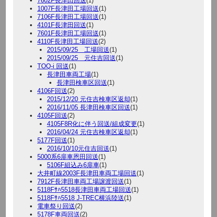
7602F長津田回送
(1)
1007F長津田工場回送
(1)
7106F長津田工場回送
(1)
4101F長津田回送
(1)
7601F長津田工場回送
(1)
4110F長津田工場回送
(2)
2015/09/25 工場回送
(1)
2015/09/25 元住吉回送
(1)
TOQ-i 回送
(1)
長津田車両工場
(1)
長津田検車区回送
(1)
4106F回送
(2)
2015/12/20 元住吉検車区返却
(1)
2016/11/05 長津田検車区回送
(1)
4105F回送
(2)
4105F8R化に伴う回送/組成変更
(1)
2016/04/24 元住吉検車区返却
(1)
5177F回送
(1)
2016/10/10元住吉回送
(1)
5000系6扉車恩田回送
(1)
5106F組込み6扉車
(1)
大井町線2003F長津田車両工場回送
(1)
7912F長津田車両工場譲渡回送
(1)
5118Fｻﾊ5518長津田車両工場回送
(1)
5118Fｻﾊ5518 J-TREC横浜陸送
(1)
電車祭り回送
(2)
5178F車両回送
(2)