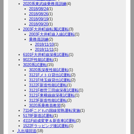
2020系東武線乗務員訓練
(4)
2018/08/24
(1)
2018/08/26
(1)
2018/09/19
(1)
2018/09/20
(1)
2003F大井町線転属試運転
(3)
2003F大井町線入線試運転
(1)
乗務員訓練
(2)
2018/11/10
(1)
2018/11/11
(1)
6101F大井町線深夜試運転
(1)
9022F性能試運転
(1)
3020系試運転
(15)
3020系深夜性能試運転
(1)
3121Fメトロ貸出試運転
(2)
3121F埼玉線貸出試運転
(2)
3122F新造性能試運転
(1)
3121F都営三田線深夜試運転
(1)
3121F東横線線深夜試運転
(1)
3123F新造性能試運転
(2)
3020系乗務員教習
(5)
7114Fこどもの国線習熟運転実施
(1)
5178F新造試運転
(1)
4111F組成変更＆新造車試運転
(2)
1522Fラッピング後試運転
(1)
入出場回送
(18)