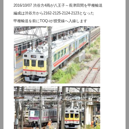
2016/10/07 渋谷方4両が八王子～長津田間を甲種輸送
編成は渋谷方から2162-2125-2124-2123となった
甲種輸送を前にTOQ-iが授受線へ入線します