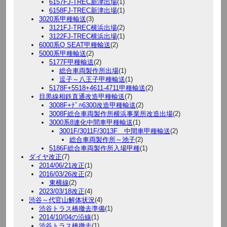
6157FJ-TREC新津出場
(1)
6158FJ-TREC新津出場
(1)
3020系甲種輸送
(3)
3121FJ-TREC横浜出場
(2)
3122FJ-TREC横浜出場
(1)
6000系Q SEAT甲種輸送
(2)
5000系甲種輸送
(2)
5177F甲種輸送
(2)
総合車両製作所出場
(1)
逗子～八王子甲種輸送
(1)
5178F+5518+4611-4711甲種輸送
(2)
目黒線相鉄直通改造甲種輸送
(7)
3008F+ﾃﾞﾊ6300改造甲種輸送
(2)
3008F総合車両製作所横浜事業所改造出場
(2)
3000系8連化中間車甲種輸送
(1)
3001F/3011F/3013F 中間車甲種輸送
(2)
総合車両製作所～池子
(2)
5186F総合車両製作所入場甲種
(1)
ダイヤ改正
(7)
2014/06/21改正
(1)
2016/03/26改正
(2)
東横線
(2)
2023/03/18改正
(4)
渋谷～代官山解体状況
(4)
渋谷トラス橋撤去準備
(1)
2014/10/04の沿線
(1)
渋谷トラス橋撤去
(1)