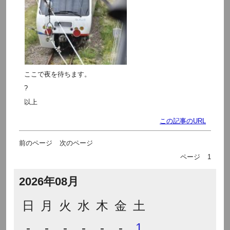
ここで夜を待ちます。
?
以上
この記事のURL
前のページ
次のページ
ページ
1
2026年08月
日
月
火
水
木
金
土
-
-
-
-
-
-
1