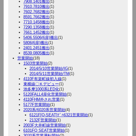
7908.1401搬出
(1)
7910.7810搬出
(1)
7602.7682搬出
(1)
8591.7662搬出
(1)
7710.1458搬出
(1)
7290.1358搬出
(1)
7661.1452搬出
(1)
5406.5506(6扉)搬出
(1)
5806(6扉)搬出
(1)
2401.2451搬出
(1)
8539.0805搬出
(1)
営業開始
(18)
1503営業開始
(2)
2014/5/10営業開始/IG
(1)
2014/5/11営業開始/TM
(1)
4110F有楽町線初入線
(1)
東横線〇Ｋデビュー
(1)
池多摩1000系LED化
(1)
5120FALL4扉化営業開始
(1)
4110FHM外され営業
(1)
5177F営業開始
(1)
2020系/6020系営業開始
(4)
6121F[Q-SEAT]ﾃﾞﾊ6321営業開始
(1)
2132F営業開始
(1)
2003F大井町線営業開始
(1)
6101FQ SEAT営業開始
(1)
3020系営業運転開始
(2)