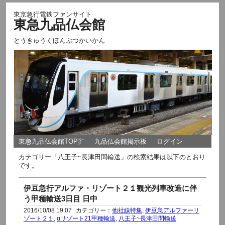
東京急行電鉄ファンサイト
東急九品仏会館
とうきゅうくほんぶつかいかん
東急九品仏会館TOP㌻
九品仏会館掲示板
ログイン
カテゴリー「八王子~長津田間輸送」の検索結果は以下のとおり
です。
伊豆急行アルファ・リゾート２１観光列車改造に伴
う甲種輸送3日目 日中
2016/10/08 19:07
カテゴリー：
他社線特集
,
伊豆急アルファーリ
ゾート２１
,
αリゾート21甲種輸送
,
八王子~長津田間輸送