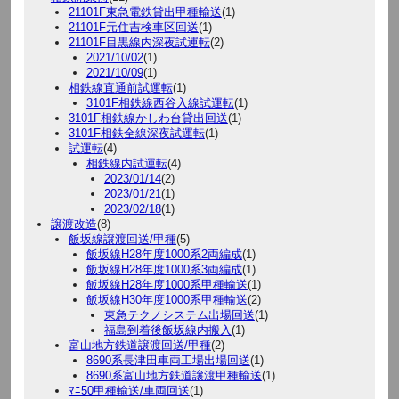
21101F東急電鉄貸出甲種輸送
(1)
21101F元住吉検車区回送
(1)
21101F目黒線内深夜試運転
(2)
2021/10/02
(1)
2021/10/09
(1)
相鉄線直通前試運転
(1)
3101F相鉄線西谷入線試運転
(1)
3101F相鉄線かしわ台貸出回送
(1)
3101F相鉄全線深夜試運転
(1)
試運転
(4)
相鉄線内試運転
(4)
2023/01/14
(2)
2023/01/21
(1)
2023/02/18
(1)
譲渡改造
(8)
飯坂線譲渡回送/甲種
(5)
飯坂線H28年度1000系2両編成
(1)
飯坂線H28年度1000系3両編成
(1)
飯坂線H28年度1000系甲種輸送
(1)
飯坂線H30年度1000系甲種輸送
(2)
東急テクノシステム出場回送
(1)
福島到着後飯坂線内搬入
(1)
富山地方鉄道譲渡回送/甲種
(2)
8690系長津田車両工場出場回送
(1)
8690系富山地方鉄道譲渡甲種輸送
(1)
ﾏﾆ50甲種輸送/車両回送
(1)