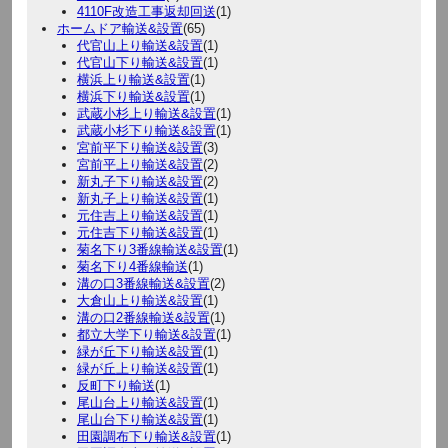
4110F改造工事返却回送
(1)
ホームドア輸送&設置
(65)
代官山上り輸送&設置
(1)
代官山下り輸送&設置
(1)
横浜上り輸送&設置
(1)
横浜下り輸送&設置
(1)
武蔵小杉上り輸送&設置
(1)
武蔵小杉下り輸送&設置
(1)
宮前平下り輸送&設置
(3)
宮前平上り輸送&設置
(2)
新丸子下り輸送&設置
(2)
新丸子上り輸送&設置
(1)
元住吉上り輸送&設置
(1)
元住吉下り輸送&設置
(1)
菊名下り3番線輸送&設置
(1)
菊名下り4番線輸送
(1)
溝の口3番線輸送&設置
(2)
大倉山上り輸送&設置
(1)
溝の口2番線輸送&設置
(1)
都立大学下り輸送&設置
(1)
緑が丘下り輸送&設置
(1)
緑が丘上り輸送&設置
(1)
反町下り輸送
(1)
尾山台上り輸送&設置
(1)
尾山台下り輸送&設置
(1)
田園調布下り輸送&設置
(1)