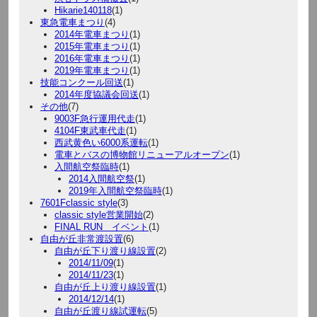
Hikarie140118
(1)
東急電車まつり
(4)
2014年電車まつり
(1)
2015年電車まつり
(1)
2016年電車まつり
(1)
2019年電車まつり
(1)
技能コンクール回送
(1)
2014年度協議会回送
(1)
その他
(7)
9003F急行運用代走
(1)
4104F東武車代走
(1)
西武黄色い6000系運転
(1)
電車とバスの博物館リニューアルオープン
(1)
入間航空祭臨時
(1)
2014入間航空祭
(1)
2019年入間航空祭臨時
(1)
7601Fclassic style
(3)
classic style営業開始
(2)
FINAL RUN イベント
(1)
自由が丘非常渡設置
(6)
自由が丘下り渡り線設置
(2)
2014/11/09
(1)
2014/11/23
(1)
自由が丘上り渡り線設置
(1)
2014/12/14
(1)
自由が丘渡り線試運転
(5)