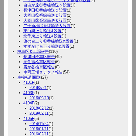
自由が丘①番線輸送＆設置
(1)
長津田⑥番線輸送＆設置
(1)
大岡山③番線輸送＆設置
(1)
大岡山②番線輸送＆設置
(1)
二子新地①番線輸送＆設置
(1)
東白楽上り輸送&設置
(1)
北千束上り輸送&設置
(1)
旗の台上り⑥番線輸送&設置
(1)
すずかけ台下り輸送&設置
(1)
検車区＆工場報告
(110)
長津田検車区報告
(49)
元住吉検車区報告
(6)
雪が谷検車区報告
(0)
車両工場＆テクノ報告
(54)
車輪転削回送
(27)
4101F
(1)
2018/3/21
(1)
4103F
(1)
2016/09/19
(1)
4104F
(2)
2018/02/12
(1)
2019/02/11
(1)
4105F
(5)
2014/11/24
(1)
2016/01/11
(1)
2016/02/11
(1)