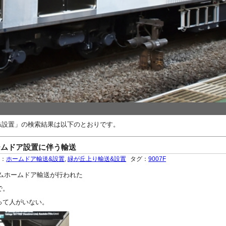
&設置」の検索結果は以下のとおりです。
ームドア設置に伴う輸送
ー：
ホームドア輸送&設置
,
緑が丘上り輸送&設置
タグ：
9007F
りホームホームドア輸送が行われた
で。
って人がいない。