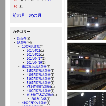
23
24
25
26
27
28
29
30
31
-
-
-
-
-
前の月
次の月
カテゴリー
記録簿
(2)
試運転
(74)
1503F試運転
(4)
2014/4/21
(1)
2014/4/26
(1)
2014/04/27
(1)
2014/04/29
(1)
東武東上線試運転
(7)
5159F深夜試運転
(1)
4108F深夜試運転
(1)
5160F深夜試運転
(1)
5167F深夜試運転
(1)
Y514F深夜試運転
(1)
4109F深夜試運転
(1)
東上線TASC試運転
(1)
2018/12/08
(1)
4102F8R化試運転
(1)