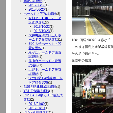
1508F試運転
(2)
2015/06/17
(1)
2015/06/20
(1)
ホームドア設置試運転
(8)
宮前平下りホームドア
設置試運転
(2)
2015/10/22
(1)
2015/10/23
(1)
大井町線溝の口上りホ
ームドア設置試運転
(1)
150ｩ 回送 9007F ＠藤が丘
都立大学ホームドア設
この後は福島交通飯坂線長
置試運転
(1)
緑が丘ホームドア設置
その足で緑が丘へ。
試運転
(1)
設置中の風景
尾山台ホームドア設置
試運転
(1)
上野毛ホームドア設置
試運転
(1)
溝の口駅1.4番線ホーム
ドア結合試験
(1)
4106F8R化組成試運転
(1)
Y511F出場試運転
(1)
5120FALL4扉化/TIP確認試
運転
(2)
2016/01/09
(1)
2016/01/10
(1)
5177F新造試運転
(1)