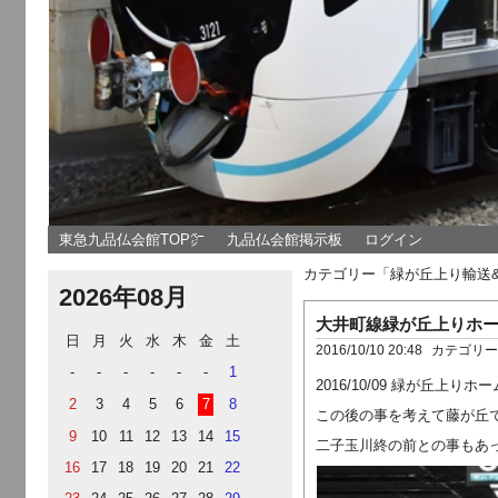
東急九品仏会館TOP㌻
九品仏会館掲示板
ログイン
カテゴリー「緑が丘上り輸送
2026年08月
大井町線緑が丘上りホ
日
月
火
水
木
金
土
2016/10/10 20:48
カテゴリ
-
-
-
-
-
-
1
2016/10/09 緑が丘上
2
3
4
5
6
7
8
この後の事を考えて藤が丘
9
10
11
12
13
14
15
二子玉川終の前との事もあ
16
17
18
19
20
21
22