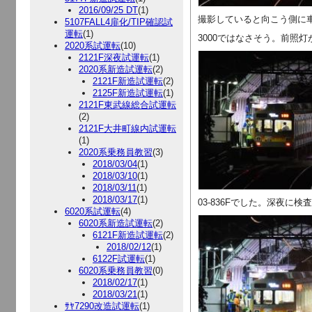
2016/09/25 DT
(1)
撮影していると向こう側に
5107FALL4扉化/TIP確認試
運転
(1)
3000ではなさそう。前照
2020系試運転
(10)
2121F深夜試運転
(1)
2020系新造試運転
(2)
2121F新造試運転
(2)
2125F新造試運転
(1)
2121F東武線総合試運転
(2)
2121F大井町線内試運転
(1)
2020系乗務員教習
(3)
2018/03/04
(1)
2018/03/10
(1)
2018/03/11
(1)
2018/03/17
(1)
03-836Fでした。深夜に
6020系試運転
(4)
6020系新造試運転
(2)
6121F新造試運転
(2)
2018/02/12
(1)
6122F試運転
(1)
6020系乗務員教習
(0)
2018/02/17
(1)
2018/03/21
(1)
ｻﾔ7290改造試運転
(1)