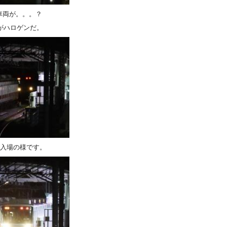
車両が。。。？
灯がハロゲンだ。
検査入場の様です。