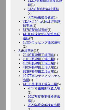
3121F東横線線深夜試運
転
(1)
3123F新造性能試運転
(2)
3020系乗務員教習
(5)
7114Fこどもの国線習熟運
転実施
(1)
5178F新造試運転
(1)
4111F組成変更＆新造車試
運転
(2)
1522Fラッピング後試運転
(1)
入出場回送
(18)
7910F長津田工場回送
(1)
1501F長津田工場出場
(1)
1020F長津田工場出場
(1)
4103F長津田工場入場
(1)
8636F長津田工場出場
(1)
1017F東急テクノシステム
出場
(1)
4110F長津田工場入出場
(5)
2017年重要部検査入場
(1)
2017年度重要部検査出
場
(1)
2020年度全般検査出場
(1)