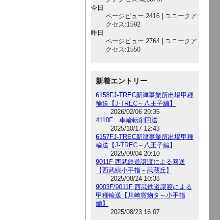
今日
ページビュー:2416 | ユニークア
クセス:1592
昨日
ページビュー:2764 | ユニークア
クセス:1550
新着エントリー
6158FJ-TREC新津事業所出場甲種
輸送【J-TREC～八王子編】
2026/02/06 20:35
4110F 車輪転削回送
2025/10/17 12:43
6157FJ-TREC新津事業所出場甲種
輸送【J-TREC～八王子編】
2025/09/04 20:10
9011F 西武鉄道譲渡による回送
【西武線小手指～武蔵丘】
2025/08/24 10:38
9003F/9011F 西武鉄道譲渡による
甲種輸送【川崎貨物タ～小手指
編】
2025/08/23 16:07