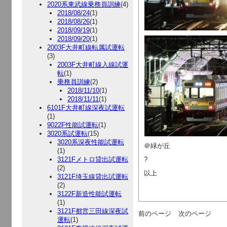
2020系東武線乗務員訓練
(4)
2018/08/24
(1)
2018/08/26
(1)
2018/09/19
(1)
2018/09/20
(1)
2003F大井町線転属試運転
(3)
2003F大井町線入線試運
転
(1)
乗務員訓練
(2)
2018/11/10
(1)
2018/11/11
(1)
6101F大井町線深夜試運転
(1)
9022F性能試運転
(1)
3020系試運転
(15)
3020系深夜性能試運転
＠緑が丘
(1)
3121Fメトロ貸出試運転
?
(2)
以上
3121F埼玉線貸出試運転
(2)
3122F新造性能試運転
(1)
3121F都営三田線深夜試
前のページ
次のページ
運転
(1)