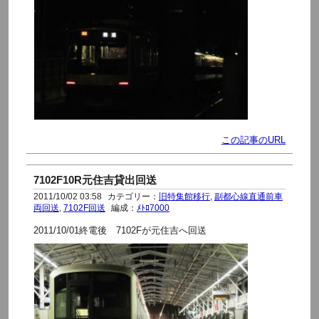
この記事のURL
7102F10R元住吉貸出回送
2011/10/02 03:58
カテゴリー：
旧特集館移行
,
副都心線直通前車
両回送
,
7102F回送
編成：
ﾒﾄﾛ7000
2011/10/01終電後 7102Fが元住吉へ回送