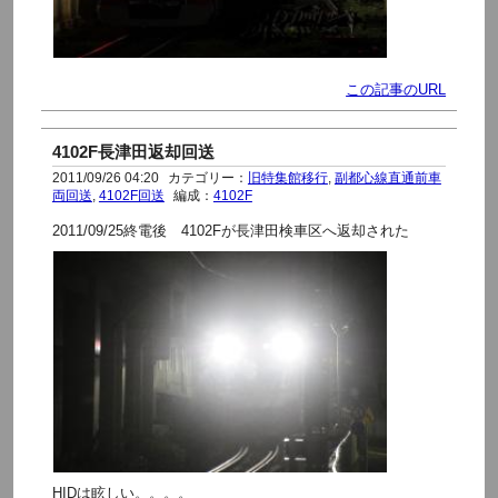
この記事のURL
4102F長津田返却回送
2011/09/26 04:20
カテゴリー：
旧特集館移行
,
副都心線直通前車
両回送
,
4102F回送
編成：
4102F
2011/09/25終電後 4102Fが長津田検車区へ返却された
HIDは眩しい。。。。