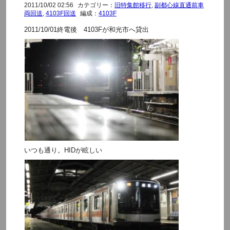
2011/10/02 02:56
カテゴリー：
旧特集館移行
,
副都心線直通前車
両回送
,
4103F回送
編成：
4103F
2011/10/01終電後 4103Fが和光市へ貸出
いつも通り。HIDが眩しい