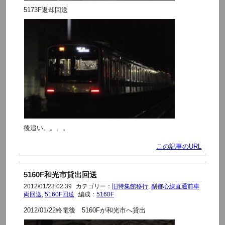
5173F返却回送
後追い。。。。
この記事のURL
5160F和光市貸出回送
2012/01/23 02:39
カテゴリー：
旧特集館移行
,
副都心線直通前車
両回送
,
5160F回送
編成：
5160F
2012/01/22終電後 5160Fが和光市へ貸出