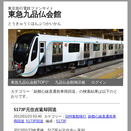
東京急行電鉄ファンサイト
東急九品仏会館
とうきゅうくほんぶつかいかん
東急九品仏会館TOP㌻
九品仏会館掲示板
ログイン
カテゴリー「副都心線直通前車両回送」の検索結果は以下のと
おりです。
5173F元住吉返却回送
2012/01/23 03:40
カテゴリー：
旧特集館移行
,
副都心線直通前車
両回送
,
5173F回送
編成：
5173F
2012/01/22終電後 5173Fが元住吉へ返却