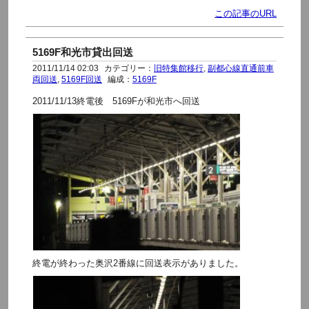
この記事のURL
5169F和光市貸出回送
2011/11/14 02:03
カテゴリー：
旧特集館移行
,
副都心線直通前車
両回送
,
5169F回送
編成：
5169F
2011/11/13終電後 5169Fが和光市へ回送
終電が終わった奥沢2番線に回送表示がありました。