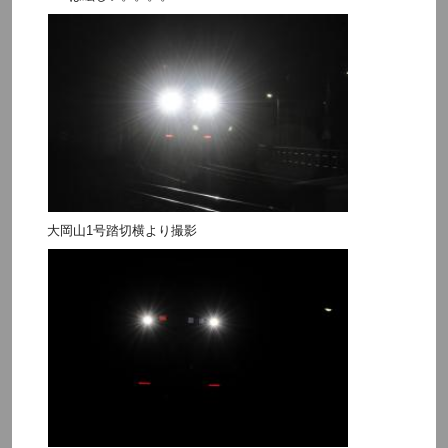
大岡山1号踏切横より撮影