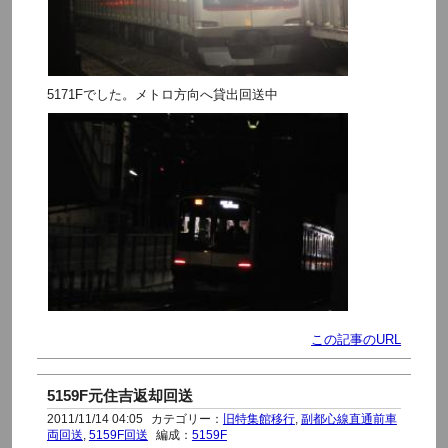
5171Fでした。メトロ方向へ貸出回送中
この記事のURL
5159F元住吉返却回送
2011/11/14 04:05
カテゴリー：
旧特集館移行
,
副都心線直通前車
両回送
,
5159F回送
編成：
5159F