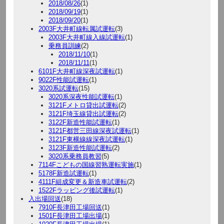
2018/08/26
(1)
2018/09/19
(1)
2018/09/20
(1)
2003F大井町線転属試運転
(3)
2003F大井町線入線試運転
(1)
乗務員訓練
(2)
2018/11/10
(1)
2018/11/11
(1)
6101F大井町線深夜試運転
(1)
9022F性能試運転
(1)
3020系試運転
(15)
3020系深夜性能試運転
(1)
3121Fメトロ貸出試運転
(2)
3121F埼玉線貸出試運転
(2)
3122F新造性能試運転
(1)
3121F都営三田線深夜試運転
(1)
3121F東横線線深夜試運転
(1)
3123F新造性能試運転
(2)
3020系乗務員教習
(5)
7114Fこどもの国線習熟運転実施
(1)
5178F新造試運転
(1)
4111F組成変更＆新造車試運転
(2)
1522Fラッピング後試運転
(1)
入出場回送
(18)
7910F長津田工場回送
(1)
1501F長津田工場出場
(1)