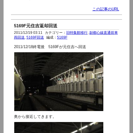
この記事のURL
5169F元住吉返却回送
2011/12/19 03:11
カテゴリー：
旧特集館移行
,
副都心線直通前車
両回送
,
5169F回送
編成：
5169F
2011/12/18終電後 5169Fが元住吉へ回送
奥から接近してきます。