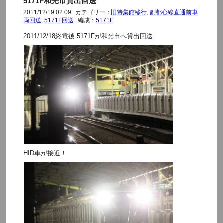
5171F和光市貸出回送
2011/12/19 02:09
カテゴリー：
旧特集館移行
,
副都心線直通前車
両回送
,
5171F回送
編成：
5171F
2011/12/18終電後 5171Fが和光市へ貸出回送
HID車が接近！