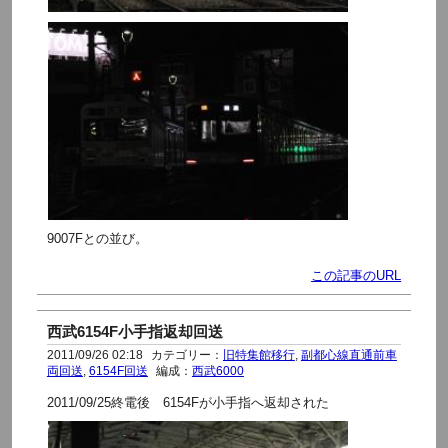
9007Fとの並び。
この記事のURL
西武6154F小手指返却回送
2011/09/26 02:18
カテゴリー：
旧特集館移行
,
副都心線直通前車
両回送
,
6154F回送
編成：
西武6000
2011/09/25終電後 6154Fが小手指へ返却された