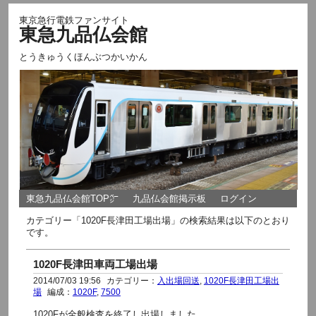
東京急行電鉄ファンサイト
東急九品仏会館
とうきゅうくほんぶつかいかん
東急九品仏会館TOP㌻
九品仏会館掲示板
ログイン
カテゴリー「1020F長津田工場出場」の検索結果は以下のとおり
です。
1020F長津田車両工場出場
2014/07/03 19:56
カテゴリー：
入出場回送
,
1020F長津田工場出
場
編成：
1020F
,
7500
1020Fが全般検査を終了し出場しました。