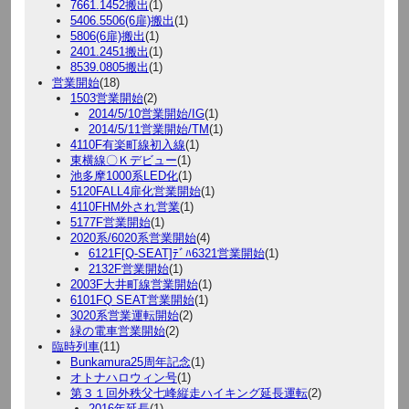
7661.1452搬出
(1)
5406.5506(6扉)搬出
(1)
5806(6扉)搬出
(1)
2401.2451搬出
(1)
8539.0805搬出
(1)
営業開始
(18)
1503営業開始
(2)
2014/5/10営業開始/IG
(1)
2014/5/11営業開始/TM
(1)
4110F有楽町線初入線
(1)
東横線〇Ｋデビュー
(1)
池多摩1000系LED化
(1)
5120FALL4扉化営業開始
(1)
4110FHM外され営業
(1)
5177F営業開始
(1)
2020系/6020系営業開始
(4)
6121F[Q-SEAT]ﾃﾞﾊ6321営業開始
(1)
2132F営業開始
(1)
2003F大井町線営業開始
(1)
6101FQ SEAT営業開始
(1)
3020系営業運転開始
(2)
緑の電車営業開始
(2)
臨時列車
(11)
Bunkamura25周年記念
(1)
オトナハロウィン号
(1)
第３１回外秩父七峰縦走ハイキング延長運転
(2)
2016年延長
(1)