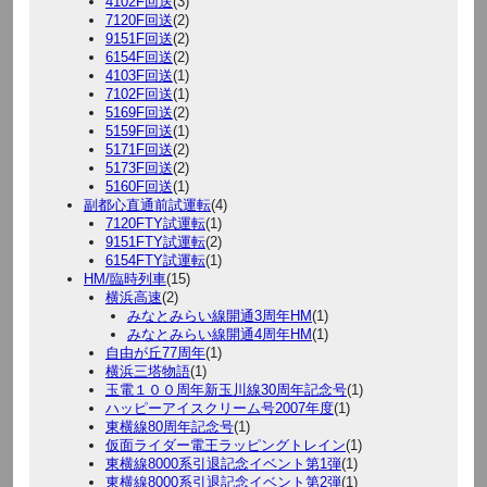
4102F回送
(3)
7120F回送
(2)
9151F回送
(2)
6154F回送
(2)
4103F回送
(1)
7102F回送
(1)
5169F回送
(2)
5159F回送
(1)
5171F回送
(2)
5173F回送
(2)
5160F回送
(1)
副都心直通前試運転
(4)
7120FTY試運転
(1)
9151FTY試運転
(2)
6154FTY試運転
(1)
HM/臨時列車
(15)
横浜高速
(2)
みなとみらい線開通3周年HM
(1)
みなとみらい線開通4周年HM
(1)
自由が丘77周年
(1)
横浜三塔物語
(1)
玉電１００周年新玉川線30周年記念号
(1)
ハッピーアイスクリーム号2007年度
(1)
東横線80周年記念号
(1)
仮面ライダー電王ラッピングトレイン
(1)
東横線8000系引退記念イベント第1弾
(1)
東横線8000系引退記念イベント第2弾
(1)