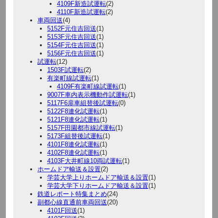
4109F新造試運転
(2)
4110F新造試運転
(2)
車両回送
(4)
5152F元住吉回送
(1)
5153F元住吉回送
(1)
5154F元住吉回送
(1)
5156F元住吉回送
(1)
試運転
(12)
1503F試運転
(2)
有楽町線試運転
(1)
4109F有楽町線試運転
(1)
9007F車内表示機動作試運転
(1)
5117F6扉車組替後試運転
(0)
5122F8連化試運転
(1)
5121F8連化試運転
(1)
5157F田園都市線試運転
(1)
5173F組替後試運転
(1)
4101F8連化試運転
(1)
4102F8連化試運転
(1)
4103F大井町線10両試運転
(1)
ホームドア輸送＆設置
(2)
学芸大学上りホームドア輸送＆設置
(1)
学芸大学下りホームドア輸送＆設置
(1)
鉄道レポート特集まとめ
(24)
副都心線直通前車両回送
(20)
4101F回送
(1)