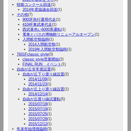
技能コンクール回送
(1)
2014年度協議会回送
(1)
その他
(7)
9003F急行運用代走
(1)
4104F東武車代走
(1)
西武黄色い6000系運転
(1)
電車とバスの博物館リニューアルオープン
(1)
入間航空祭臨時
(1)
2014入間航空祭
(1)
2019年入間航空祭臨時
(1)
7601Fclassic style
(3)
classic style営業開始
(2)
FINAL RUN イベント
(1)
自由が丘非常渡設置
(6)
自由が丘下り渡り線設置
(2)
2014/11/09
(1)
2014/11/23
(1)
自由が丘上り渡り線設置
(1)
2014/12/14
(1)
自由が丘渡り線試運転
(5)
2015/07/18
(1)
2015/07/19
(1)
2015/07/25
(1)
2015/07/28
(1)
2015/12/12
(1)
年末年始増発臨時
(3)