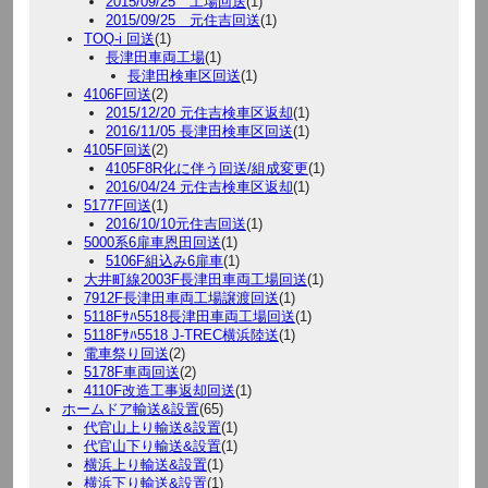
2015/09/25 工場回送
(1)
2015/09/25 元住吉回送
(1)
TOQ-i 回送
(1)
長津田車両工場
(1)
長津田検車区回送
(1)
4106F回送
(2)
2015/12/20 元住吉検車区返却
(1)
2016/11/05 長津田検車区回送
(1)
4105F回送
(2)
4105F8R化に伴う回送/組成変更
(1)
2016/04/24 元住吉検車区返却
(1)
5177F回送
(1)
2016/10/10元住吉回送
(1)
5000系6扉車恩田回送
(1)
5106F組込み6扉車
(1)
大井町線2003F長津田車両工場回送
(1)
7912F長津田車両工場譲渡回送
(1)
5118Fｻﾊ5518長津田車両工場回送
(1)
5118Fｻﾊ5518 J-TREC横浜陸送
(1)
電車祭り回送
(2)
5178F車両回送
(2)
4110F改造工事返却回送
(1)
ホームドア輸送&設置
(65)
代官山上り輸送&設置
(1)
代官山下り輸送&設置
(1)
横浜上り輸送&設置
(1)
横浜下り輸送&設置
(1)