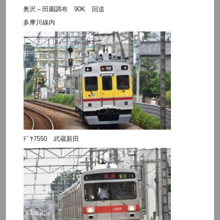
奥沢～田園調布 90K 回送
多摩川線内
ﾃﾞﾔ7550 武蔵新田