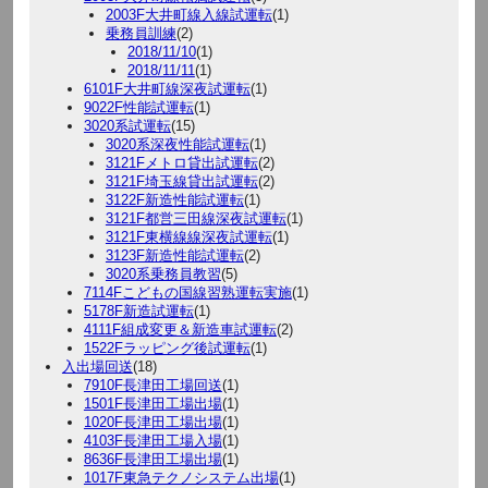
2003F大井町線入線試運転
(1)
乗務員訓練
(2)
2018/11/10
(1)
2018/11/11
(1)
6101F大井町線深夜試運転
(1)
9022F性能試運転
(1)
3020系試運転
(15)
3020系深夜性能試運転
(1)
3121Fメトロ貸出試運転
(2)
3121F埼玉線貸出試運転
(2)
3122F新造性能試運転
(1)
3121F都営三田線深夜試運転
(1)
3121F東横線線深夜試運転
(1)
3123F新造性能試運転
(2)
3020系乗務員教習
(5)
7114Fこどもの国線習熟運転実施
(1)
5178F新造試運転
(1)
4111F組成変更＆新造車試運転
(2)
1522Fラッピング後試運転
(1)
入出場回送
(18)
7910F長津田工場回送
(1)
1501F長津田工場出場
(1)
1020F長津田工場出場
(1)
4103F長津田工場入場
(1)
8636F長津田工場出場
(1)
1017F東急テクノシステム出場
(1)