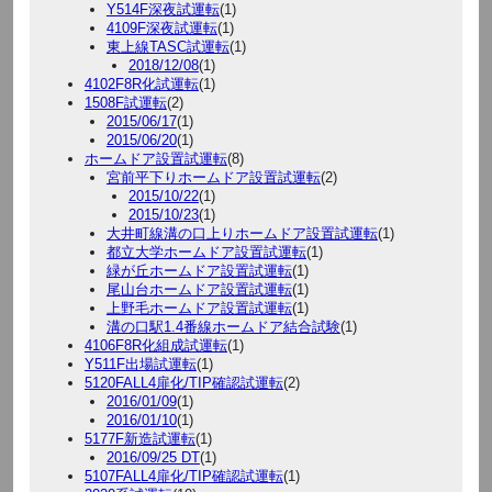
Y514F深夜試運転
(1)
4109F深夜試運転
(1)
東上線TASC試運転
(1)
2018/12/08
(1)
4102F8R化試運転
(1)
1508F試運転
(2)
2015/06/17
(1)
2015/06/20
(1)
ホームドア設置試運転
(8)
宮前平下りホームドア設置試運転
(2)
2015/10/22
(1)
2015/10/23
(1)
大井町線溝の口上りホームドア設置試運転
(1)
都立大学ホームドア設置試運転
(1)
緑が丘ホームドア設置試運転
(1)
尾山台ホームドア設置試運転
(1)
上野毛ホームドア設置試運転
(1)
溝の口駅1.4番線ホームドア結合試験
(1)
4106F8R化組成試運転
(1)
Y511F出場試運転
(1)
5120FALL4扉化/TIP確認試運転
(2)
2016/01/09
(1)
2016/01/10
(1)
5177F新造試運転
(1)
2016/09/25 DT
(1)
5107FALL4扉化/TIP確認試運転
(1)