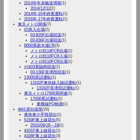
2014年年末輸送増発
(1)
2014/12/12
(1)
2014年-15年終夜運転
(1)
2016年-17年終夜運転
(1)
東京メトロ関係
(7)
03系入出場
(2)
03-820F出場回送
(1)
03-836F出場回送
(1)
8000系新木場CR
(3)
メトロ8114FCR出場
(1)
メトロ8110FCR入場
(1)
メトロ8110FCR出場
(1)
ﾒﾄﾛ03系臨時回送
(1)
03-136F長津田回送
(1)
13000系試運転
(1)
13102F東急線入線試運転
(1)
13102F長津田試運転
(1)
東京メトロ17000系関連
(1)
17000系試運転
(1)
東横線PQ検測
(1)
他社貸出借用
(20)
東急車小手指貸出
(1)
5159F東上線貸出
(5)
2015/09/18～19
(1)
4101F東上線貸出
(1)
4108F東上線貸出
(3)