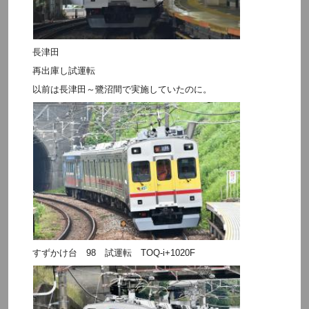
長津田
再出庫し試運転
以前は長津田～鷺沼間で実施していたのに。
すずかけ台 98 試運転 TOQ-i+1020F