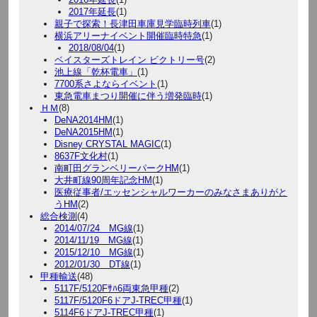
2017年延長
(1)
親子で探索！長津田車庫見学臨時列車
(1)
横浜アリーナイベント開催臨時特急
(1)
2018/08/04
(1)
ベイスターズトレイン ビクトリー号
(2)
池上線「乾杯電車」
(1)
7700系さよならイベント
(1)
東急電車まつり開催に伴う増発臨時
(1)
ＨＭ
(8)
DeNA2014HM
(1)
DeNA2015HM
(1)
Disney CRYSTAL MAGIC
(1)
8637F文化村
(1)
南町田グランベリーパークHM
(1)
大井町線90周年記念HM
(1)
医療従事者/エッセンシャルワーカーのみなさまありがと
うHM
(2)
総合検測
(4)
2014/07/24 MG線
(1)
2014/11/19 MG線
(1)
2015/12/10 MG線
(1)
2012/01/30 DT線
(1)
甲種輸送
(48)
5117F/5120Fｻﾊ6両東急甲種
(2)
5117F/5120F6ドアJ-TREC甲種
(1)
5114F6ドアJ-TREC甲種
(1)