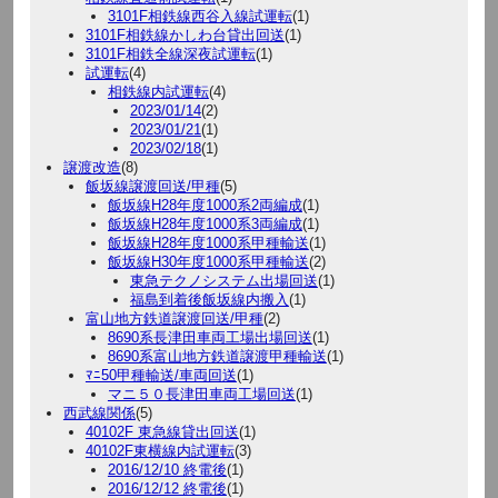
3101F相鉄線西谷入線試運転
(1)
3101F相鉄線かしわ台貸出回送
(1)
3101F相鉄全線深夜試運転
(1)
試運転
(4)
相鉄線内試運転
(4)
2023/01/14
(2)
2023/01/21
(1)
2023/02/18
(1)
譲渡改造
(8)
飯坂線譲渡回送/甲種
(5)
飯坂線H28年度1000系2両編成
(1)
飯坂線H28年度1000系3両編成
(1)
飯坂線H28年度1000系甲種輸送
(1)
飯坂線H30年度1000系甲種輸送
(2)
東急テクノシステム出場回送
(1)
福島到着後飯坂線内搬入
(1)
富山地方鉄道譲渡回送/甲種
(2)
8690系長津田車両工場出場回送
(1)
8690系富山地方鉄道譲渡甲種輸送
(1)
ﾏﾆ50甲種輸送/車両回送
(1)
マニ５０長津田車両工場回送
(1)
西武線関係
(5)
40102F 東急線貸出回送
(1)
40102F東横線内試運転
(3)
2016/12/10 終電後
(1)
2016/12/12 終電後
(1)