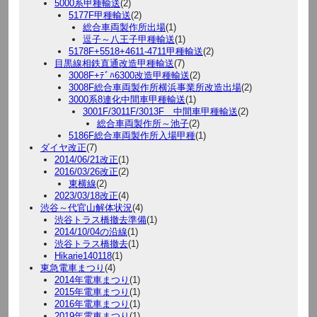
5000系甲種輸送
(2)
5177F甲種輸送
(2)
総合車両製作所出場
(1)
逗子～八王子甲種輸送
(1)
5178F+5518+4611-4711甲種輸送
(2)
目黒線相鉄直通改造甲種輸送
(7)
3008F+ﾃﾞﾊ6300改造甲種輸送
(2)
3008F総合車両製作所横浜事業所改造出場
(2)
3000系8連化中間車甲種輸送
(1)
3001F/3011F/3013F 中間車甲種輸送
(2)
総合車両製作所～池子
(2)
5186F総合車両製作所入場甲種
(1)
ダイヤ改正
(7)
2014/06/21改正
(1)
2016/03/26改正
(2)
東横線
(2)
2023/03/18改正
(4)
渋谷～代官山解体状況
(4)
渋谷トラス橋撤去準備
(1)
2014/10/04の沿線
(1)
渋谷トラス橋撤去
(1)
Hikarie140118
(1)
東急電車まつり
(4)
2014年電車まつり
(1)
2015年電車まつり
(1)
2016年電車まつり
(1)
2019年電車まつり
(1)