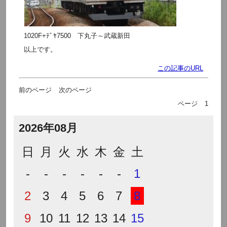
1020F+ﾃﾞﾔ7500 下丸子～武蔵新田
以上です。
この記事のURL
前のページ
次のページ
ページ
1
2026年08月
日
月
火
水
木
金
土
-
-
-
-
-
-
1
2
3
4
5
6
7
8
9
10
11
12
13
14
15