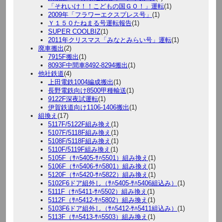
「それいけ！！こどもの国ＧＯ！」運転
(1)
2009年「フラワーエクスプレス号」
(1)
Ｙ１５０たねまる号運転報告
(1)
SUPER COOLBIZ
(1)
2011年クリスマス「みなとみらい号」運転
(1)
廃車搬出
(2)
7915F搬出
(1)
8093F中間車8492-8294搬出
(1)
他社鉄道
(4)
上田電鉄1004編成搬出
(1)
長野電鉄向け8500甲種輸送
(1)
9122F深夜試運転
(1)
伊賀鉄道向け1106-1406搬出
(1)
組換え
(17)
5117F/5122F組み換え
(1)
5107F/5118F組み換え
(1)
5108F/5118F組み換え
(1)
5110F/5119F組み換え
(1)
5105F（ｻﾊ5405-ｻﾊ5501）組み換え
(1)
5106F（ｻﾊ5406-ｻﾊ5801）組み換え
(1)
5120F（ｻﾊ5420-ｻﾊ5822）組み換え
(1)
5102F6ドア組外し（ｻﾊ5405-ｻﾊ5406組込み）
(1)
5111F（ｻﾊ5411-ｻﾊ5502）組み換え
(1)
5112F（ｻﾊ5412-ｻﾊ5802）組み換え
(1)
5103F6ドア組外し（ｻﾊ5412-ｻﾊ5411組込み）
(1)
5113F（ｻﾊ5413-ｻﾊ5503）組み換え
(1)