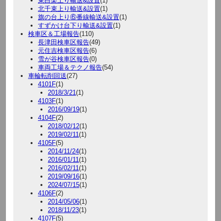
東白楽上り輸送&設置
(1)
北千束上り輸送&設置
(1)
旗の台上り⑥番線輸送&設置
(1)
すずかけ台下り輸送&設置
(1)
検車区＆工場報告
(110)
長津田検車区報告
(49)
元住吉検車区報告
(6)
雪が谷検車区報告
(0)
車両工場＆テクノ報告
(54)
車輪転削回送
(27)
4101F
(1)
2018/3/21
(1)
4103F
(1)
2016/09/19
(1)
4104F
(2)
2018/02/12
(1)
2019/02/11
(1)
4105F
(5)
2014/11/24
(1)
2016/01/11
(1)
2016/02/11
(1)
2019/09/16
(1)
2024/07/15
(1)
4106F
(2)
2014/05/06
(1)
2018/11/23
(1)
4107F
(5)