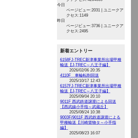
今日
ページビュー:2031 | ユニークア
クセス:1149
昨日
ページビュー:3736 | ユニークア
クセス:2495
新着エントリー
6158FJ-TREC新津事業所出場甲種
輸送【J-TREC～八王子編】
2026/02/06 20:35
4110F 車輪転削回送
2025/10/17 12:43
6157FJ-TREC新津事業所出場甲種
輸送【J-TREC～八王子編】
2025/09/04 20:10
9011F 西武鉄道譲渡による回送
【西武線小手指～武蔵丘】
2025/08/24 10:38
9003F/9011F 西武鉄道譲渡による
甲種輸送【川崎貨物タ～小手指
編】
2025/08/23 16:07