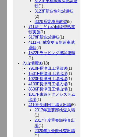
3121F東横線線深夜試運
転
(1)
3123F新造性能試運転
(2)
3020系乗務員教習
(5)
7114Fこどもの国線習熟運
転実施
(1)
5178F新造試運転
(1)
4111F組成変更＆新造車試
運転
(2)
1522Fラッピング後試運転
(1)
入出場回送
(18)
7910F長津田工場回送
(1)
1501F長津田工場出場
(1)
1020F長津田工場出場
(1)
4103F長津田工場入場
(1)
8636F長津田工場出場
(1)
1017F東急テクノシステム
出場
(1)
4110F長津田工場入出場
(5)
2017年重要部検査入場
(1)
2017年度重要部検査出
場
(1)
2020年度全般検査出場
(1)