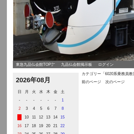
東急九品仏会館TOP㌻
九品仏会館掲示板
ログイン
カテゴリー「6020系乗務員
2026年08月
前のページ
次のページ
日
月
火
水
木
金
土
-
-
-
-
-
-
1
2
3
4
5
6
7
8
9
10
11
12
13
14
15
16
17
18
19
20
21
22