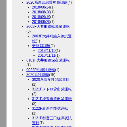
2020系東武線乗務員訓練
(4)
2018/08/24
(1)
2018/08/26
(1)
2018/09/19
(1)
2018/09/20
(1)
2003F大井町線転属試運転
(3)
2003F大井町線入線試運
転
(1)
乗務員訓練
(2)
2018/11/10
(1)
2018/11/11
(1)
6101F大井町線深夜試運転
(1)
9022F性能試運転
(1)
3020系試運転
(15)
3020系深夜性能試運転
(1)
3121Fメトロ貸出試運転
(2)
3121F埼玉線貸出試運転
(2)
3122F新造性能試運転
(1)
3121F都営三田線深夜試
運転
(1)