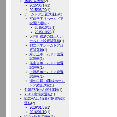
1508F試運転
(2)
2015/06/17
(1)
2015/06/20
(1)
ホームドア設置試運転
(8)
宮前平下りホームドア
設置試運転
(2)
2015/10/22
(1)
2015/10/23
(1)
大井町線溝の口上りホ
ームドア設置試運転
(1)
都立大学ホームドア設
置試運転
(1)
緑が丘ホームドア設置
試運転
(1)
尾山台ホームドア設置
試運転
(1)
上野毛ホームドア設置
試運転
(1)
溝の口駅1.4番線ホーム
ドア結合試験
(1)
4106F8R化組成試運転
(1)
Y511F出場試運転
(1)
5120FALL4扉化/TIP確認試
運転
(2)
2016/01/09
(1)
2016/01/10
(1)
5177F新造試運転
(1)