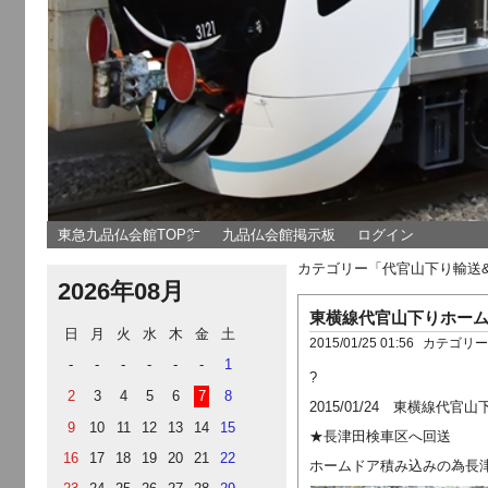
東急九品仏会館TOP㌻
九品仏会館掲示板
ログイン
カテゴリー「代官山下り輸送
2026年08月
東横線代官山下りホー
日
月
火
水
木
金
土
2015/01/25 01:56
カテゴリ
-
-
-
-
-
-
1
?
2
3
4
5
6
7
8
2015/01/24 東横線
9
10
11
12
13
14
15
★長津田検車区へ回送
16
17
18
19
20
21
22
ホームドア積み込みの為長津