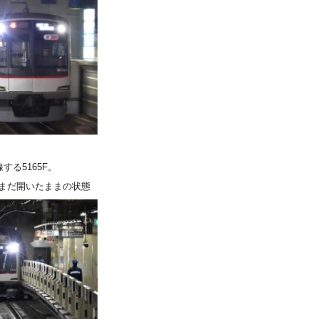
る5165F。
でまだ開いたままの状態