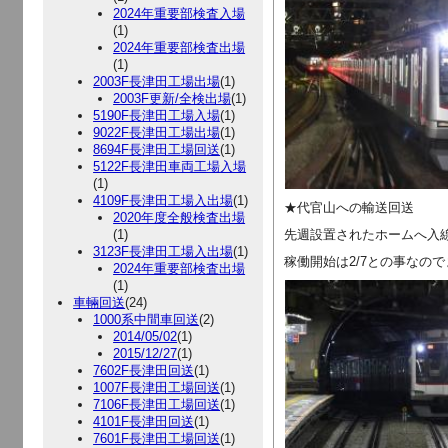
2024年重要部検査入場
(1)
2024年重要部検査出場
(1)
2003F長津田工場出場
(1)
2003F更新/全検出場
(1)
5190F長津田工場入場
(1)
9022F長津田工場出場
(1)
8694F長津田工場回送
(1)
5122F長津田車両工場入場
(1)
4109F長津田工場入出場
(1)
★代官山への輸送回送
2020年度全般検査出場
(1)
先週設置されたホームへ入線す
3123F長津田工場入出場
(1)
稼働開始は2/7との事なの
2024年重要部検査出場
(1)
車輛回送
(24)
1000系中間車回送
(2)
2014/05/02
(1)
2015/12/27
(1)
7602F長津田回送
(1)
1007F長津田工場回送
(1)
7106F長津田工場回送
(1)
4101F長津田回送
(1)
7601F長津田工場回送
(1)