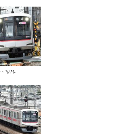
が丘～九品仏