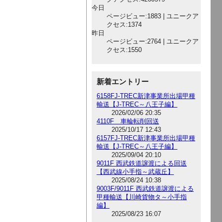
今日
ページビュー:1883 | ユニークア
クセス:1374
昨日
ページビュー:2764 | ユニークア
クセス:1550
新着エントリー
6158FJ-TREC新津事業所出場甲種
輸送【J-TREC～八王子編】
2026/02/06 20:35
4110F 車輪転削回送
2025/10/17 12:43
6157FJ-TREC新津事業所出場甲種
輸送【J-TREC～八王子編】
2025/09/04 20:10
9011F 西武鉄道譲渡による回送
【西武線小手指～武蔵丘】
2025/08/24 10:38
9003F/9011F 西武鉄道譲渡による
甲種輸送【川崎貨物タ～小手指
編】
2025/08/23 16:07