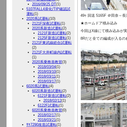
2016/09/25 DT
(1)
5107FALL4扉化/TIP確認試
運転
(1)
49ｩ 回送 5165F ＠田奈～
2020系試運転
(10)
★ホームドア積み込み
2121F深夜試運転
(1)
2020系新造試運転
(2)
今回はX線にて積み込みが
2121F新造試運転
(2)
2125F新造試運転
(1)
8Rだと全ての編成が入るの
2121F東武線総合試運転
(2)
2121F大井町線内試運転
(1)
2020系乗務員教習
(3)
2018/03/04
(1)
2018/03/10
(1)
2018/03/11
(1)
2018/03/17
(1)
6020系試運転
(4)
6020系新造試運転
(2)
6121F新造試運転
(2)
2018/02/12
(1)
6122F試運転
(1)
6020系乗務員教習
(0)
2018/02/17
(1)
2018/03/21
(1)
ｻﾔ7290改造試運転
(1)