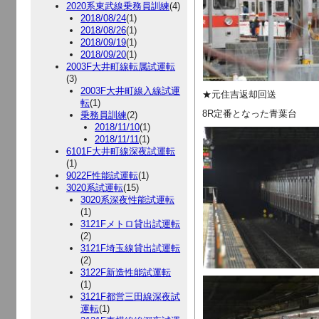
2020系東武線乗務員訓練
(4)
2018/08/24
(1)
2018/08/26
(1)
2018/09/19
(1)
2018/09/20
(1)
2003F大井町線転属試運転
(3)
2003F大井町線入線試運
★元住吉返却回送
転
(1)
8R定番となった青葉台
乗務員訓練
(2)
2018/11/10
(1)
2018/11/11
(1)
6101F大井町線深夜試運転
(1)
9022F性能試運転
(1)
3020系試運転
(15)
3020系深夜性能試運転
(1)
3121Fメトロ貸出試運転
(2)
3121F埼玉線貸出試運転
(2)
3122F新造性能試運転
(1)
3121F都営三田線深夜試
運転
(1)