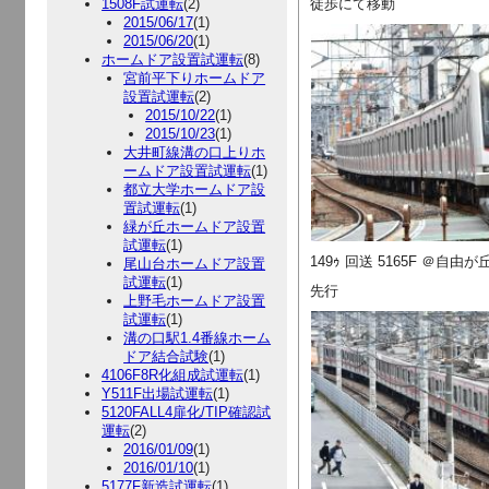
1508F試運転
(2)
徒歩にて移動
2015/06/17
(1)
2015/06/20
(1)
ホームドア設置試運転
(8)
宮前平下りホームドア
設置試運転
(2)
2015/10/22
(1)
2015/10/23
(1)
大井町線溝の口上りホ
ームドア設置試運転
(1)
都立大学ホームドア設
置試運転
(1)
緑が丘ホームドア設置
試運転
(1)
149ｩ 回送 5165F ＠自由
尾山台ホームドア設置
試運転
(1)
先行
上野毛ホームドア設置
試運転
(1)
溝の口駅1.4番線ホーム
ドア結合試験
(1)
4106F8R化組成試運転
(1)
Y511F出場試運転
(1)
5120FALL4扉化/TIP確認試
運転
(2)
2016/01/09
(1)
2016/01/10
(1)
5177F新造試運転
(1)