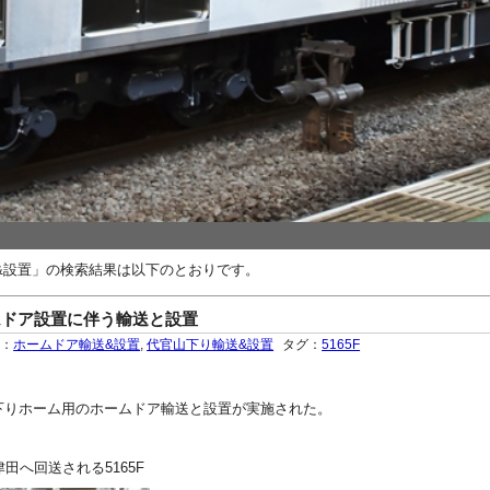
&設置」の検索結果は以下のとおりです。
ムドア設置に伴う輸送と設置
ー：
ホームドア輸送&設置
,
代官山下り輸送&設置
タグ：
5165F
代官山下りホーム用のホームドア輸送と設置が実施された。
田へ回送される5165F