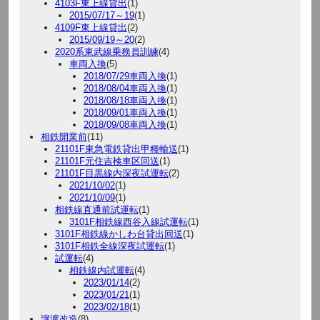
4103F東上線貸出
(1)
2015/07/17～19
(1)
4109F東上線貸出
(2)
2015/09/19～20
(2)
2020系東武線乗務員訓練
(4)
車両入換
(5)
2018/07/29車両入換
(1)
2018/08/04車両入換
(1)
2018/08/18車両入換
(1)
2018/09/01車両入換
(1)
2018/09/08車両入換
(1)
相鉄開業前
(11)
21101F東急電鉄貸出甲種輸送
(1)
21101F元住吉検車区回送
(1)
21101F目黒線内深夜試運転
(2)
2021/10/02
(1)
2021/10/09
(1)
相鉄線直通前試運転
(1)
3101F相鉄線西谷入線試運転
(1)
3101F相鉄線かしわ台貸出回送
(1)
3101F相鉄全線深夜試運転
(1)
試運転
(4)
相鉄線内試運転
(4)
2023/01/14
(2)
2023/01/21
(1)
2023/02/18
(1)
譲渡改造
(8)