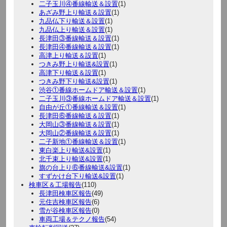
二子玉川④番線輸送＆設置
(1)
あざみ野上り輸送＆設置
(1)
九品仏下り輸送＆設置
(1)
九品仏上り輸送＆設置
(1)
長津田③番線輸送＆設置
(1)
長津田④番線輸送＆設置
(1)
高津上り輸送＆設置
(1)
つきみ野上り輸送&設置
(1)
高津下り輸送＆設置
(1)
つきみ野下り輸送&設置
(1)
渋谷①番線ホームドア輸送＆設置
(1)
二子玉川③番線ホームドア輸送＆設置
(1)
自由が丘①番線輸送＆設置
(1)
長津田⑥番線輸送＆設置
(1)
大岡山③番線輸送＆設置
(1)
大岡山②番線輸送＆設置
(1)
二子新地①番線輸送＆設置
(1)
東白楽上り輸送&設置
(1)
北千束上り輸送&設置
(1)
旗の台上り⑥番線輸送&設置
(1)
すずかけ台下り輸送&設置
(1)
検車区＆工場報告
(110)
長津田検車区報告
(49)
元住吉検車区報告
(6)
雪が谷検車区報告
(0)
車両工場＆テクノ報告
(54)