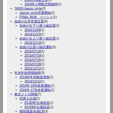
2019年入間航空祭臨時
(1)
7601Fclassic style
(3)
classic style営業開始
(2)
FINAL RUN イベント
(1)
自由が丘非常渡設置
(6)
自由が丘下り渡り線設置
(2)
2014/11/09
(1)
2014/11/23
(1)
自由が丘上り渡り線設置
(1)
2014/12/14
(1)
自由が丘渡り線試運転
(5)
2015/07/18
(1)
2015/07/19
(1)
2015/07/25
(1)
2015/07/28
(1)
2015/12/12
(1)
年末年始増発臨時
(3)
2014年年末輸送増発
(1)
2014/12/12
(1)
2014年-15年終夜運転
(1)
2016年-17年終夜運転
(1)
東京メトロ関係
(7)
03系入出場
(2)
03-820F出場回送
(1)
03-836F出場回送
(1)
8000系新木場CR
(3)