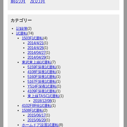
前の月
次の月
カテゴリー
記録簿
(2)
試運転
(74)
1503F試運転
(4)
2014/4/21
(1)
2014/4/26
(1)
2014/04/27
(1)
2014/04/29
(1)
東武東上線試運転
(7)
5159F深夜試運転
(1)
4108F深夜試運転
(1)
5160F深夜試運転
(1)
5167F深夜試運転
(1)
Y514F深夜試運転
(1)
4109F深夜試運転
(1)
東上線TASC試運転
(1)
2018/12/08
(1)
4102F8R化試運転
(1)
1508F試運転
(2)
2015/06/17
(1)
2015/06/20
(1)
ホームドア設置試運転
(8)