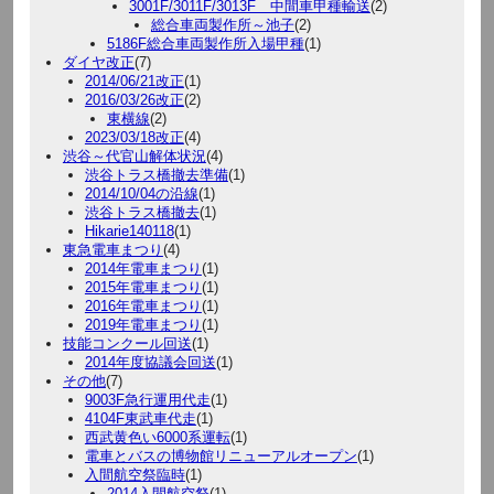
3001F/3011F/3013F 中間車甲種輸送
(2)
総合車両製作所～池子
(2)
5186F総合車両製作所入場甲種
(1)
ダイヤ改正
(7)
2014/06/21改正
(1)
2016/03/26改正
(2)
東横線
(2)
2023/03/18改正
(4)
渋谷～代官山解体状況
(4)
渋谷トラス橋撤去準備
(1)
2014/10/04の沿線
(1)
渋谷トラス橋撤去
(1)
Hikarie140118
(1)
東急電車まつり
(4)
2014年電車まつり
(1)
2015年電車まつり
(1)
2016年電車まつり
(1)
2019年電車まつり
(1)
技能コンクール回送
(1)
2014年度協議会回送
(1)
その他
(7)
9003F急行運用代走
(1)
4104F東武車代走
(1)
西武黄色い6000系運転
(1)
電車とバスの博物館リニューアルオープン
(1)
入間航空祭臨時
(1)
2014入間航空祭
(1)