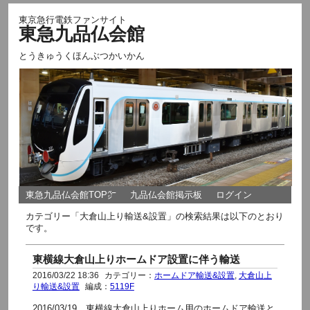
東京急行電鉄ファンサイト
東急九品仏会館
とうきゅうくほんぶつかいかん
東急九品仏会館TOP㌻
九品仏会館掲示板
ログイン
カテゴリー「大倉山上り輸送&設置」の検索結果は以下のとおり
です。
東横線大倉山上りホームドア設置に伴う輸送
2016/03/22 18:36
カテゴリー：
ホームドア輸送&設置
,
大倉山上
り輸送&設置
編成：
5119F
2016/03/19 東横線大倉山上りホーム用のホームドア輸送と