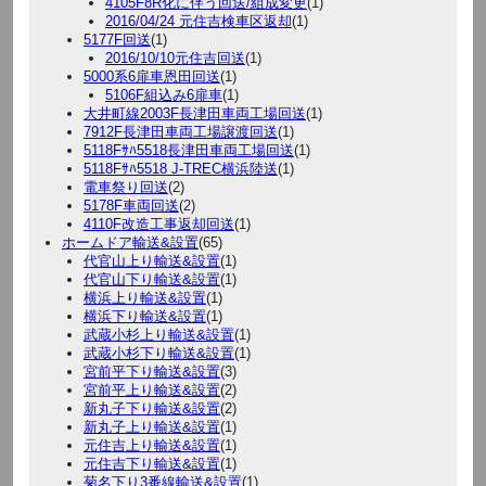
4105F8R化に伴う回送/組成変更
(1)
2016/04/24 元住吉検車区返却
(1)
5177F回送
(1)
2016/10/10元住吉回送
(1)
5000系6扉車恩田回送
(1)
5106F組込み6扉車
(1)
大井町線2003F長津田車両工場回送
(1)
7912F長津田車両工場譲渡回送
(1)
5118Fｻﾊ5518長津田車両工場回送
(1)
5118Fｻﾊ5518 J-TREC横浜陸送
(1)
電車祭り回送
(2)
5178F車両回送
(2)
4110F改造工事返却回送
(1)
ホームドア輸送&設置
(65)
代官山上り輸送&設置
(1)
代官山下り輸送&設置
(1)
横浜上り輸送&設置
(1)
横浜下り輸送&設置
(1)
武蔵小杉上り輸送&設置
(1)
武蔵小杉下り輸送&設置
(1)
宮前平下り輸送&設置
(3)
宮前平上り輸送&設置
(2)
新丸子下り輸送&設置
(2)
新丸子上り輸送&設置
(1)
元住吉上り輸送&設置
(1)
元住吉下り輸送&設置
(1)
菊名下り3番線輸送&設置
(1)