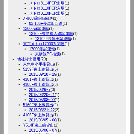
メトロ8114FCR出場
(1)
メトロ8110FCR入場
(1)
メトロ8110FCR出場
(1)
ﾒﾄﾛ03系臨時回送
(1)
03-136F長津田回送
(1)
13000系試運転
(1)
13102F東急線入線試運転
(1)
13102F長津田試運転
(1)
東京メトロ17000系関連
(1)
17000系試運転
(1)
東横線PQ検測
(1)
他社貸出借用
(20)
東急車小手指貸出
(1)
5159F東上線貸出
(5)
2015/09/18～19
(1)
4101F東上線貸出
(1)
4108F東上線貸出
(3)
2015/03/6~7
(0)
2015/03/20~21
(1)
2015/05/08~09
(1)
5160F東上線貸出
(2)
2015/03/21~22
(2)
4106F東上線貸出
(1)
2015/06/05～06
(1)
Y514F東上線貸出
(1)
2015/06/06～07
(1)