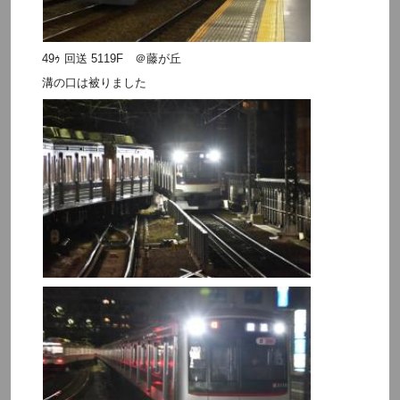
49ｩ 回送 5119F ＠藤が丘
溝の口は被りました