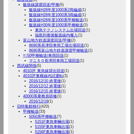
飯坂線譲渡回送/甲種
(5)
飯坂線H28年度1000系2両編成
(1)
飯坂線H28年度1000系3両編成
(1)
飯坂線H28年度1000系甲種輸送
(1)
飯坂線H30年度1000系甲種輸送
(2)
東急テクノシステム出場回送
(1)
福島到着後飯坂線内搬入
(1)
富山地方鉄道譲渡回送/甲種
(2)
8690系長津田車両工場出場回送
(1)
8690系富山地方鉄道譲渡甲種輸送
(1)
ﾏﾆ50甲種輸送/車両回送
(1)
マニ５０長津田車両工場回送
(1)
西武線関係
(5)
40102F 東急線貸出回送
(1)
40102F東横線内試運転
(3)
2016/12/10 終電後
(1)
2016/12/12 終電後
(1)
2016/12/15 終電後
(1)
40000系乗務員研修
(1)
2016/12/19
(1)
旧特集館移行
(420)
甲種輸送
(33)
5050系甲種輸送
(7)
5151F東急車輛出場
(1)
5155F東急車輌出場
(1)
5156F東急車輛出場
(1)