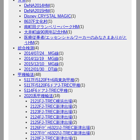
ＨＭ
(8)
DeNA2014HM
(1)
DeNA2015HM
(1)
Disney CRYSTAL MAGIC
(1)
8637F文化村
(1)
南町田グランベリーパークHM
(1)
大井町線90周年記念HM
(1)
医療従事者/エッセンシャルワーカーのみなさまありがと
うHM
(2)
総合検測
(4)
2014/07/24 MG線
(1)
2014/11/19 MG線
(1)
2015/12/10 MG線
(1)
2012/01/30 DT線
(1)
甲種輸送
(48)
5117F/5120Fｻﾊ6両東急甲種
(2)
5117F/5120F6ドアJ-TREC甲種
(1)
5114F6ドアJ-TREC甲種
(1)
2020系甲種輸送
(18)
2121FJ-TREC横浜出場
(4)
2122FJ-TREC新津出場
(2)
2123FJ-TREC新津出場
(1)
2124FJ-TREC新津出場
(1)
2125FJ-TREC新津出場
(2)
2126F(ﾃﾞﾊ6321)J-TREC新津出場
(1)
2127F(ﾃﾞﾊ6322)J-TREC新津出場
(1)
2128FJ-TREC新津出場
(1)