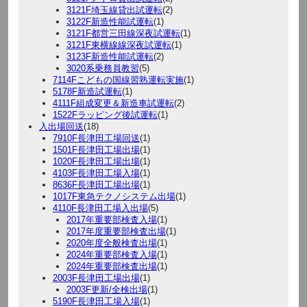
3121F埼玉線貸出試運転
(2)
3122F新造性能試運転
(1)
3121F都営三田線深夜試運転
(1)
3121F東横線線深夜試運転
(1)
3123F新造性能試運転
(2)
3020系乗務員教習
(5)
7114Fこどもの国線習熟運転実施
(1)
5178F新造試運転
(1)
4111F組成変更＆新造車試運転
(2)
1522Fラッピング後試運転
(1)
入出場回送
(18)
7910F長津田工場回送
(1)
1501F長津田工場出場
(1)
1020F長津田工場出場
(1)
4103F長津田工場入場
(1)
8636F長津田工場出場
(1)
1017F東急テクノシステム出場
(1)
4110F長津田工場入出場
(5)
2017年重要部検査入場
(1)
2017年度重要部検査出場
(1)
2020年度全般検査出場
(1)
2024年重要部検査入場
(1)
2024年重要部検査出場
(1)
2003F長津田工場出場
(1)
2003F更新/全検出場
(1)
5190F長津田工場入場
(1)