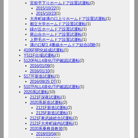
宮前平下りホームドア設置試運転
(2)
2015/10/22
(1)
2015/10/23
(1)
大井町線溝の口上りホームドア設置試運転
(1)
都立大学ホームドア設置試運転
(1)
緑が丘ホームドア設置試運転
(1)
尾山台ホームドア設置試運転
(1)
上野毛ホームドア設置試運転
(1)
溝の口駅1.4番線ホームドア結合試験
(1)
4106F8R化組成試運転
(1)
Y511F出場試運転
(1)
5120FALL4扉化/TIP確認試運転
(2)
2016/01/09
(1)
2016/01/10
(1)
5177F新造試運転
(1)
2016/09/25 DT
(1)
5107FALL4扉化/TIP確認試運転
(1)
2020系試運転
(10)
2121F深夜試運転
(1)
2020系新造試運転
(2)
2121F新造試運転
(2)
2125F新造試運転
(1)
2121F東武線総合試運転
(2)
2121F大井町線内試運転
(1)
2020系乗務員教習
(3)
2018/03/04
(1)