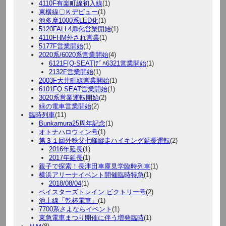
4110F有楽町線初入線
(1)
東横線〇Ｋデビュー
(1)
池多摩1000系LED化
(1)
5120FALL4扉化営業開始
(1)
4110FHM外され営業
(1)
5177F営業開始
(1)
2020系/6020系営業開始
(4)
6121F[Q-SEAT]ﾃﾞﾊ6321営業開始
(1)
2132F営業開始
(1)
2003F大井町線営業開始
(1)
6101FQ SEAT営業開始
(1)
3020系営業運転開始
(2)
緑の電車営業開始
(2)
臨時列車
(11)
Bunkamura25周年記念
(1)
オトナハロウィン号
(1)
第３１回外秩父七峰縦走ハイキング延長運転
(2)
2016年延長
(1)
2017年延長
(1)
親子で探索！長津田車庫見学臨時列車
(1)
横浜アリーナイベント開催臨時特急
(1)
2018/08/04
(1)
ベイスターズトレイン ビクトリー号
(2)
池上線「乾杯電車」
(1)
7700系さよならイベント
(1)
東急電車まつり開催に伴う増発臨時
(1)