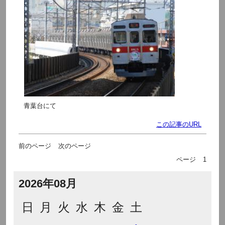
青葉台にて
この記事のURL
前のページ
次のページ
ページ
1
2026年08月
日
月
火
水
木
金
土