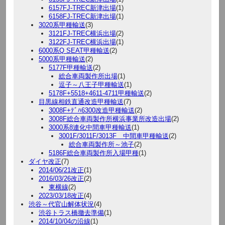
6157FJ-TREC新津出場
(1)
6158FJ-TREC新津出場
(1)
3020系甲種輸送
(3)
3121FJ-TREC横浜出場
(2)
3122FJ-TREC横浜出場
(1)
6000系Q SEAT甲種輸送
(2)
5000系甲種輸送
(2)
5177F甲種輸送
(2)
総合車両製作所出場
(1)
逗子～八王子甲種輸送
(1)
5178F+5518+4611-4711甲種輸送
(2)
目黒線相鉄直通改造甲種輸送
(7)
3008F+ﾃﾞﾊ6300改造甲種輸送
(2)
3008F総合車両製作所横浜事業所改造出場
(2)
3000系8連化中間車甲種輸送
(1)
3001F/3011F/3013F 中間車甲種輸送
(2)
総合車両製作所～池子
(2)
5186F総合車両製作所入場甲種
(1)
ダイヤ改正
(7)
2014/06/21改正
(1)
2016/03/26改正
(2)
東横線
(2)
2023/03/18改正
(4)
渋谷～代官山解体状況
(4)
渋谷トラス橋撤去準備
(1)
2014/10/04の沿線
(1)