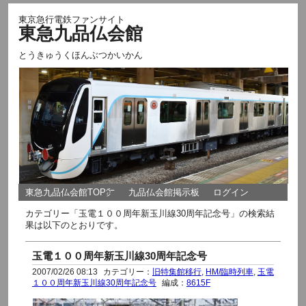
東京急行電鉄ファンサイト
東急九品仏会館
とうきゅうくほんぶつかいかん
東急九品仏会館TOP㌻
九品仏会館掲示板
ログイン
カテゴリー「玉電１００周年新玉川線30周年記念号」の検索結
果は以下のとおりです。
玉電１００周年新玉川線30周年記念号
2007/02/26 08:13
カテゴリー：
旧特集館移行
,
HM/臨時列車
,
玉電
１００周年新玉川線30周年記念号
編成：
8615F