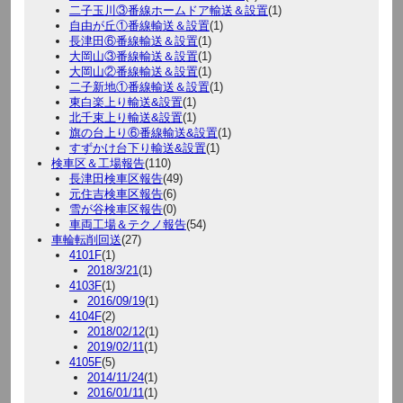
二子玉川③番線ホームドア輸送＆設置
(1)
自由が丘①番線輸送＆設置
(1)
長津田⑥番線輸送＆設置
(1)
大岡山③番線輸送＆設置
(1)
大岡山②番線輸送＆設置
(1)
二子新地①番線輸送＆設置
(1)
東白楽上り輸送&設置
(1)
北千束上り輸送&設置
(1)
旗の台上り⑥番線輸送&設置
(1)
すずかけ台下り輸送&設置
(1)
検車区＆工場報告
(110)
長津田検車区報告
(49)
元住吉検車区報告
(6)
雪が谷検車区報告
(0)
車両工場＆テクノ報告
(54)
車輪転削回送
(27)
4101F
(1)
2018/3/21
(1)
4103F
(1)
2016/09/19
(1)
4104F
(2)
2018/02/12
(1)
2019/02/11
(1)
4105F
(5)
2014/11/24
(1)
2016/01/11
(1)