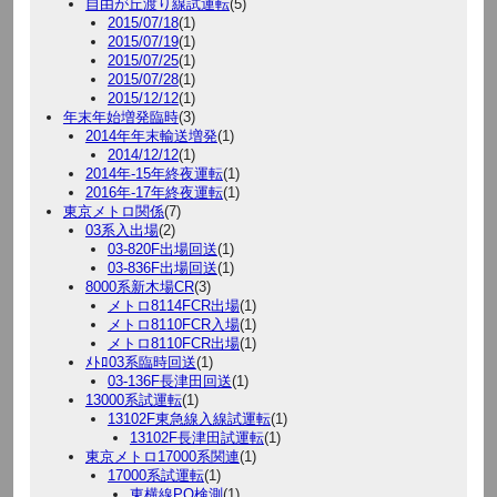
自由が丘渡り線試運転
(5)
2015/07/18
(1)
2015/07/19
(1)
2015/07/25
(1)
2015/07/28
(1)
2015/12/12
(1)
年末年始増発臨時
(3)
2014年年末輸送増発
(1)
2014/12/12
(1)
2014年-15年終夜運転
(1)
2016年-17年終夜運転
(1)
東京メトロ関係
(7)
03系入出場
(2)
03-820F出場回送
(1)
03-836F出場回送
(1)
8000系新木場CR
(3)
メトロ8114FCR出場
(1)
メトロ8110FCR入場
(1)
メトロ8110FCR出場
(1)
ﾒﾄﾛ03系臨時回送
(1)
03-136F長津田回送
(1)
13000系試運転
(1)
13102F東急線入線試運転
(1)
13102F長津田試運転
(1)
東京メトロ17000系関連
(1)
17000系試運転
(1)
東横線PQ検測
(1)