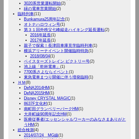
3020系営業運転開始
(2)
緑の電車営業開始
(2)
臨時列車
(11)
Bunkamura25周年記念
(1)
オトナハロウィン号
(1)
第３１回外秩父七峰縦走ハイキング延長運転
(2)
2016年延長
(1)
2017年延長
(1)
親子で探索！長津田車庫見学臨時列車
(1)
横浜アリーナイベント開催臨時特急
(1)
2018/08/04
(1)
ベイスターズトレイン ビクトリー号
(2)
池上線「乾杯電車」
(1)
7700系さよならイベント
(1)
東急電車まつり開催に伴う増発臨時
(1)
ＨＭ
(8)
DeNA2014HM
(1)
DeNA2015HM
(1)
Disney CRYSTAL MAGIC
(1)
8637F文化村
(1)
南町田グランベリーパークHM
(1)
大井町線90周年記念HM
(1)
医療従事者/エッセンシャルワーカーのみなさまありがと
うHM
(2)
総合検測
(4)
2014/07/24 MG線
(1)