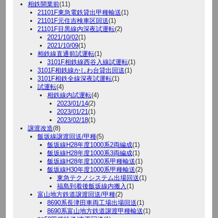
相鉄開業前
(11)
21101F東急電鉄貸出甲種輸送
(1)
21101F元住吉検車区回送
(1)
21101F目黒線内深夜試運転
(2)
2021/10/02
(1)
2021/10/09
(1)
相鉄線直通前試運転
(1)
3101F相鉄線西谷入線試運転
(1)
3101F相鉄線かしわ台貸出回送
(1)
3101F相鉄全線深夜試運転
(1)
試運転
(4)
相鉄線内試運転
(4)
2023/01/14
(2)
2023/01/21
(1)
2023/02/18
(1)
譲渡改造
(8)
飯坂線譲渡回送/甲種
(5)
飯坂線H28年度1000系2両編成
(1)
飯坂線H28年度1000系3両編成
(1)
飯坂線H28年度1000系甲種輸送
(1)
飯坂線H30年度1000系甲種輸送
(2)
東急テクノシステム出場回送
(1)
福島到着後飯坂線内搬入
(1)
富山地方鉄道譲渡回送/甲種
(2)
8690系長津田車両工場出場回送
(1)
8690系富山地方鉄道譲渡甲種輸送
(1)