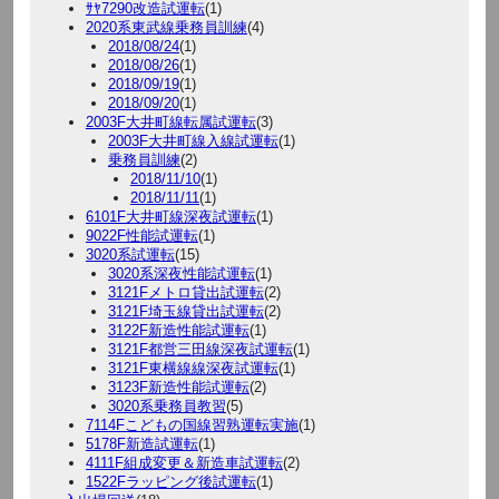
ｻﾔ7290改造試運転
(1)
2020系東武線乗務員訓練
(4)
2018/08/24
(1)
2018/08/26
(1)
2018/09/19
(1)
2018/09/20
(1)
2003F大井町線転属試運転
(3)
2003F大井町線入線試運転
(1)
乗務員訓練
(2)
2018/11/10
(1)
2018/11/11
(1)
6101F大井町線深夜試運転
(1)
9022F性能試運転
(1)
3020系試運転
(15)
3020系深夜性能試運転
(1)
3121Fメトロ貸出試運転
(2)
3121F埼玉線貸出試運転
(2)
3122F新造性能試運転
(1)
3121F都営三田線深夜試運転
(1)
3121F東横線線深夜試運転
(1)
3123F新造性能試運転
(2)
3020系乗務員教習
(5)
7114Fこどもの国線習熟運転実施
(1)
5178F新造試運転
(1)
4111F組成変更＆新造車試運転
(2)
1522Fラッピング後試運転
(1)