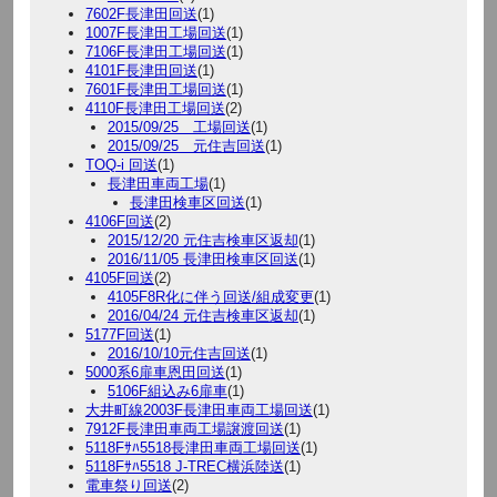
7602F長津田回送
(1)
1007F長津田工場回送
(1)
7106F長津田工場回送
(1)
4101F長津田回送
(1)
7601F長津田工場回送
(1)
4110F長津田工場回送
(2)
2015/09/25 工場回送
(1)
2015/09/25 元住吉回送
(1)
TOQ-i 回送
(1)
長津田車両工場
(1)
長津田検車区回送
(1)
4106F回送
(2)
2015/12/20 元住吉検車区返却
(1)
2016/11/05 長津田検車区回送
(1)
4105F回送
(2)
4105F8R化に伴う回送/組成変更
(1)
2016/04/24 元住吉検車区返却
(1)
5177F回送
(1)
2016/10/10元住吉回送
(1)
5000系6扉車恩田回送
(1)
5106F組込み6扉車
(1)
大井町線2003F長津田車両工場回送
(1)
7912F長津田車両工場譲渡回送
(1)
5118Fｻﾊ5518長津田車両工場回送
(1)
5118Fｻﾊ5518 J-TREC横浜陸送
(1)
電車祭り回送
(2)