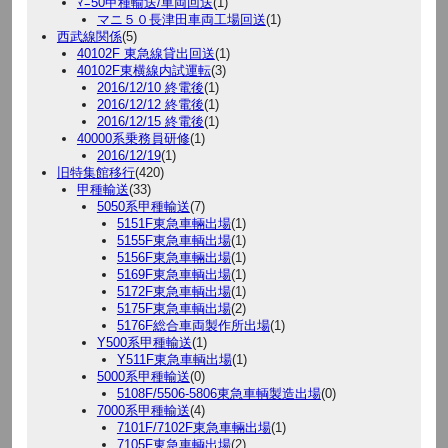
ﾏﾆ50甲種輸送/車両回送
(1)
マニ５０長津田車両工場回送
(1)
西武線関係
(5)
40102F 東急線貸出回送
(1)
40102F東横線内試運転
(3)
2016/12/10 終電後
(1)
2016/12/12 終電後
(1)
2016/12/15 終電後
(1)
40000系乗務員研修
(1)
2016/12/19
(1)
旧特集館移行
(420)
甲種輸送
(33)
5050系甲種輸送
(7)
5151F東急車輛出場
(1)
5155F東急車輌出場
(1)
5156F東急車輛出場
(1)
5169F東急車輌出場
(1)
5172F東急車輌出場
(1)
5175F東急車輌出場
(2)
5176F総合車両製作所出場
(1)
Y500系甲種輸送
(1)
Y511F東急車輌出場
(1)
5000系甲種輸送
(0)
5108F/5506-5806東急車輌製造出場
(0)
7000系甲種輸送
(4)
7101F/7102F東急車輛出場
(1)
7105F東急車輌出場
(2)