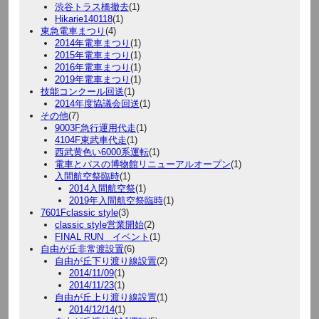
渋谷トラス橋撤去
(1)
Hikarie140118
(1)
東急電車まつり
(4)
2014年電車まつり
(1)
2015年電車まつり
(1)
2016年電車まつり
(1)
2019年電車まつり
(1)
技能コンクール回送
(1)
2014年度協議会回送
(1)
その他
(7)
9003F急行運用代走
(1)
4104F東武車代走
(1)
西武黄色い6000系運転
(1)
電車とバスの博物館リニューアルオープン
(1)
入間航空祭臨時
(1)
2014入間航空祭
(1)
2019年入間航空祭臨時
(1)
7601Fclassic style
(3)
classic style営業開始
(2)
FINAL RUN イベント
(1)
自由が丘非常渡設置
(6)
自由が丘下り渡り線設置
(2)
2014/11/09
(1)
2014/11/23
(1)
自由が丘上り渡り線設置
(1)
2014/12/14
(1)