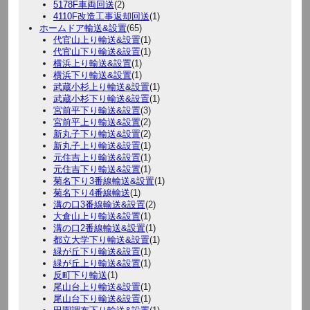
5178F車両回送
(2)
4110F改造工事返却回送
(1)
ホームドア輸送&設置
(65)
代官山上り輸送&設置
(1)
代官山下り輸送&設置
(1)
横浜上り輸送&設置
(1)
横浜下り輸送&設置
(1)
武蔵小杉上り輸送&設置
(1)
武蔵小杉下り輸送&設置
(1)
宮前平下り輸送&設置
(3)
宮前平上り輸送&設置
(2)
新丸子下り輸送&設置
(2)
新丸子上り輸送&設置
(1)
元住吉上り輸送&設置
(1)
元住吉下り輸送&設置
(1)
菊名下り3番線輸送&設置
(1)
菊名下り4番線輸送
(1)
溝の口3番線輸送&設置
(2)
大倉山上り輸送&設置
(1)
溝の口2番線輸送&設置
(1)
都立大学下り輸送&設置
(1)
緑が丘下り輸送&設置
(1)
緑が丘上り輸送&設置
(1)
反町下り輸送
(1)
尾山台上り輸送&設置
(1)
尾山台下り輸送&設置
(1)