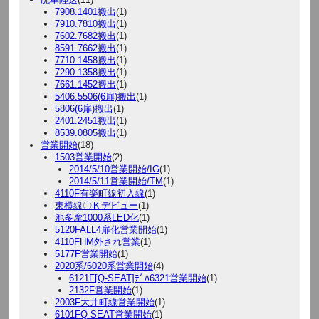
7908.1401搬出
(1)
7910.7810搬出
(1)
7602.7682搬出
(1)
8591.7662搬出
(1)
7710.1458搬出
(1)
7290.1358搬出
(1)
7661.1452搬出
(1)
5406.5506(6扉)搬出
(1)
5806(6扉)搬出
(1)
2401.2451搬出
(1)
8539.0805搬出
(1)
営業開始
(18)
1503営業開始
(2)
2014/5/10営業開始/IG
(1)
2014/5/11営業開始/TM
(1)
4110F有楽町線初入線
(1)
東横線〇Ｋデビュー
(1)
池多摩1000系LED化
(1)
5120FALL4扉化営業開始
(1)
4110FHM外され営業
(1)
5177F営業開始
(1)
2020系/6020系営業開始
(4)
6121F[Q-SEAT]ﾃﾞﾊ6321営業開始
(1)
2132F営業開始
(1)
2003F大井町線営業開始
(1)
6101FQ SEAT営業開始
(1)