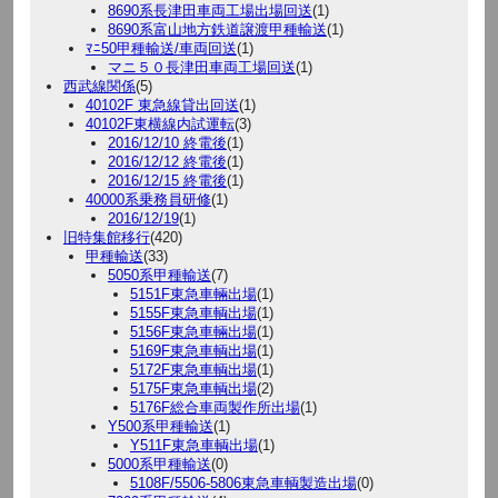
8690系長津田車両工場出場回送
(1)
8690系富山地方鉄道譲渡甲種輸送
(1)
ﾏﾆ50甲種輸送/車両回送
(1)
マニ５０長津田車両工場回送
(1)
西武線関係
(5)
40102F 東急線貸出回送
(1)
40102F東横線内試運転
(3)
2016/12/10 終電後
(1)
2016/12/12 終電後
(1)
2016/12/15 終電後
(1)
40000系乗務員研修
(1)
2016/12/19
(1)
旧特集館移行
(420)
甲種輸送
(33)
5050系甲種輸送
(7)
5151F東急車輛出場
(1)
5155F東急車輌出場
(1)
5156F東急車輛出場
(1)
5169F東急車輌出場
(1)
5172F東急車輌出場
(1)
5175F東急車輌出場
(2)
5176F総合車両製作所出場
(1)
Y500系甲種輸送
(1)
Y511F東急車輌出場
(1)
5000系甲種輸送
(0)
5108F/5506-5806東急車輌製造出場
(0)