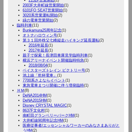
2132F営業開始
(1)
2003F大井町線営業開始
(1)
6101FQ SEAT営業開始
(1)
3020系営業運転開始
(2)
緑の電車営業開始
(2)
臨時列車
(11)
Bunkamura25周年記念
(1)
オトナハロウィン号
(1)
第３１回外秩父七峰縦走ハイキング延長運転
(2)
2016年延長
(1)
2017年延長
(1)
親子で探索！長津田車庫見学臨時列車
(1)
横浜アリーナイベント開催臨時特急
(1)
2018/08/04
(1)
ベイスターズトレイン ビクトリー号
(2)
池上線「乾杯電車」
(1)
7700系さよならイベント
(1)
東急電車まつり開催に伴う増発臨時
(1)
ＨＭ
(8)
DeNA2014HM
(1)
DeNA2015HM
(1)
Disney CRYSTAL MAGIC
(1)
8637F文化村
(1)
南町田グランベリーパークHM
(1)
大井町線90周年記念HM
(1)
医療従事者/エッセンシャルワーカーのみなさまありがと
うHM
(2)