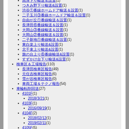
高津下り輸送＆設置
(1)
つきみ野下り輸送&設置
(1)
渋谷①番線ホームドア輸送＆設置
(1)
二子玉川③番線ホームドア輸送＆設置
(1)
自由が丘①番線輸送＆設置
(1)
長津田⑥番線輸送＆設置
(1)
大岡山③番線輸送＆設置
(1)
大岡山②番線輸送＆設置
(1)
二子新地①番線輸送＆設置
(1)
東白楽上り輸送&設置
(1)
北千束上り輸送&設置
(1)
旗の台上り⑥番線輸送&設置
(1)
すずかけ台下り輸送&設置
(1)
検車区＆工場報告
(110)
長津田検車区報告
(49)
元住吉検車区報告
(6)
雪が谷検車区報告
(0)
車両工場＆テクノ報告
(54)
車輪転削回送
(27)
4101F
(1)
2018/3/21
(1)
4103F
(1)
2016/09/19
(1)
4104F
(2)
2018/02/12
(1)
2019/02/11
(1)
4105F
(5)