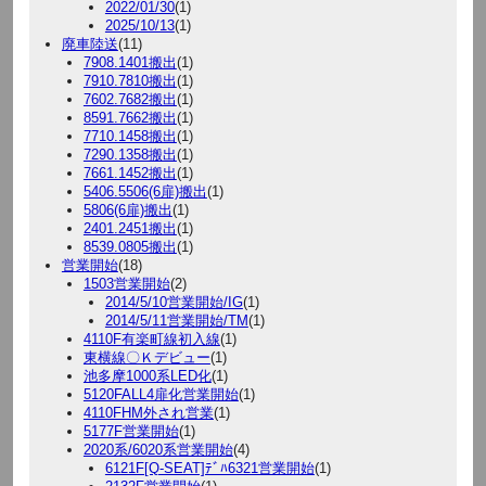
2022/01/30
(1)
2025/10/13
(1)
廃車陸送
(11)
7908.1401搬出
(1)
7910.7810搬出
(1)
7602.7682搬出
(1)
8591.7662搬出
(1)
7710.1458搬出
(1)
7290.1358搬出
(1)
7661.1452搬出
(1)
5406.5506(6扉)搬出
(1)
5806(6扉)搬出
(1)
2401.2451搬出
(1)
8539.0805搬出
(1)
営業開始
(18)
1503営業開始
(2)
2014/5/10営業開始/IG
(1)
2014/5/11営業開始/TM
(1)
4110F有楽町線初入線
(1)
東横線〇Ｋデビュー
(1)
池多摩1000系LED化
(1)
5120FALL4扉化営業開始
(1)
4110FHM外され営業
(1)
5177F営業開始
(1)
2020系/6020系営業開始
(4)
6121F[Q-SEAT]ﾃﾞﾊ6321営業開始
(1)