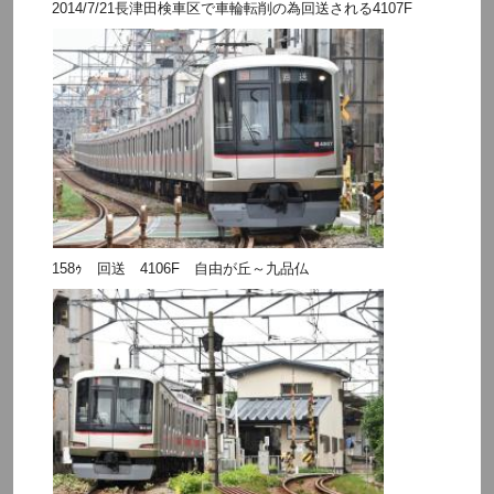
2014/7/21長津田検車区で車輪転削の為回送される4107F
158ｩ 回送 4106F 自由が丘～九品仏