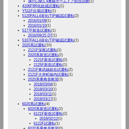
溝の口駅1.4番線ホームドア結合試験
(1)
4106F8R化組成試運転
(1)
Y511F出場試運転
(1)
5120FALL4扉化/TIP確認試運転
(2)
2016/01/09
(1)
2016/01/10
(1)
5177F新造試運転
(1)
2016/09/25 DT
(1)
5107FALL4扉化/TIP確認試運転
(1)
2020系試運転
(10)
2121F深夜試運転
(1)
2020系新造試運転
(2)
2121F新造試運転
(2)
2125F新造試運転
(1)
2121F東武線総合試運転
(2)
2121F大井町線内試運転
(1)
2020系乗務員教習
(3)
2018/03/04
(1)
2018/03/10
(1)
2018/03/11
(1)
2018/03/17
(1)
6020系試運転
(4)
6020系新造試運転
(2)
6121F新造試運転
(2)
2018/02/12
(1)
6122F試運転
(1)
6020系乗務員教習
(0)