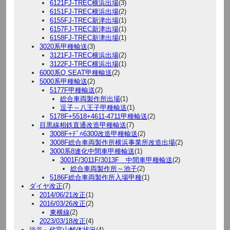
6121FJ-TREC横浜出場
(3)
6151FJ-TREC横浜出場
(2)
6155FJ-TREC新津出場
(1)
6157FJ-TREC新津出場
(1)
6158FJ-TREC新津出場
(1)
3020系甲種輸送
(3)
3121FJ-TREC横浜出場
(2)
3122FJ-TREC横浜出場
(1)
6000系Q SEAT甲種輸送
(2)
5000系甲種輸送
(2)
5177F甲種輸送
(2)
総合車両製作所出場
(1)
逗子～八王子甲種輸送
(1)
5178F+5518+4611-4711甲種輸送
(2)
目黒線相鉄直通改造甲種輸送
(7)
3008F+ﾃﾞﾊ6300改造甲種輸送
(2)
3008F総合車両製作所横浜事業所改造出場
(2)
3000系8連化中間車甲種輸送
(1)
3001F/3011F/3013F 中間車甲種輸送
(2)
総合車両製作所～池子
(2)
5186F総合車両製作所入場甲種
(1)
ダイヤ改正
(7)
2014/06/21改正
(1)
2016/03/26改正
(2)
東横線
(2)
2023/03/18改正
(4)
渋谷～代官山解体状況
(4)