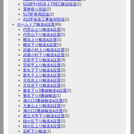
5118Fｻﾊ5518 J-TREC横浜陸送
(1)
電車祭り回送
(2)
5178F車両回送
(2)
4110F改造工事返却回送
(1)
ホームドア輸送&設置
(65)
代官山上り輸送&設置
(1)
代官山下り輸送&設置
(1)
横浜上り輸送&設置
(1)
横浜下り輸送&設置
(1)
武蔵小杉上り輸送&設置
(1)
武蔵小杉下り輸送&設置
(1)
宮前平下り輸送&設置
(3)
宮前平上り輸送&設置
(2)
新丸子下り輸送&設置
(2)
新丸子上り輸送&設置
(1)
元住吉上り輸送&設置
(1)
元住吉下り輸送&設置
(1)
菊名下り3番線輸送&設置
(1)
菊名下り4番線輸送
(1)
溝の口3番線輸送&設置
(2)
大倉山上り輸送&設置
(1)
溝の口2番線輸送&設置
(1)
都立大学下り輸送&設置
(1)
緑が丘下り輸送&設置
(1)
緑が丘上り輸送&設置
(1)
反町下り輸送
(1)