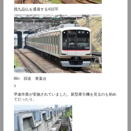
我九品仏を通過する4107F
86ｩ 回送 青葉台
?
早速作業が実施されていました。新型牽引機を見るのも初め
てだったり。