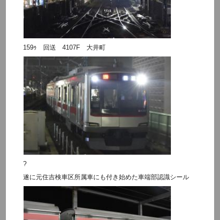
159ｩ 回送 4107F 大井町
?
遂に元住吉検車区所属車にも付き始めた車端部認識シール