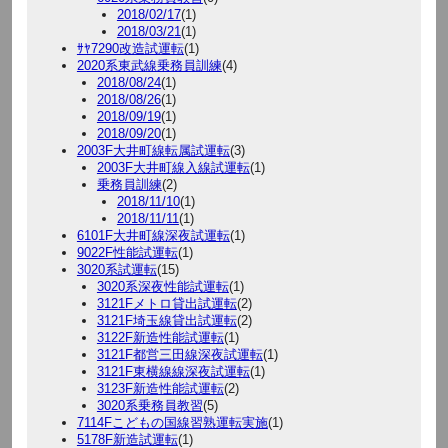
2018/02/17
(1)
2018/03/21
(1)
ｻﾔ7290改造試運転
(1)
2020系東武線乗務員訓練
(4)
2018/08/24
(1)
2018/08/26
(1)
2018/09/19
(1)
2018/09/20
(1)
2003F大井町線転属試運転
(3)
2003F大井町線入線試運転
(1)
乗務員訓練
(2)
2018/11/10
(1)
2018/11/11
(1)
6101F大井町線深夜試運転
(1)
9022F性能試運転
(1)
3020系試運転
(15)
3020系深夜性能試運転
(1)
3121Fメトロ貸出試運転
(2)
3121F埼玉線貸出試運転
(2)
3122F新造性能試運転
(1)
3121F都営三田線深夜試運転
(1)
3121F東横線線深夜試運転
(1)
3123F新造性能試運転
(2)
3020系乗務員教習
(5)
7114Fこどもの国線習熟運転実施
(1)
5178F新造試運転
(1)