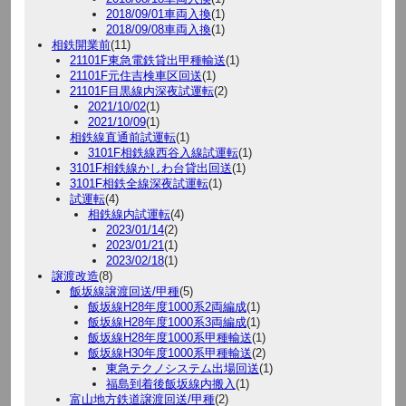
2018/09/01車両入換
(1)
2018/09/08車両入換
(1)
相鉄開業前
(11)
21101F東急電鉄貸出甲種輸送
(1)
21101F元住吉検車区回送
(1)
21101F目黒線内深夜試運転
(2)
2021/10/02
(1)
2021/10/09
(1)
相鉄線直通前試運転
(1)
3101F相鉄線西谷入線試運転
(1)
3101F相鉄線かしわ台貸出回送
(1)
3101F相鉄全線深夜試運転
(1)
試運転
(4)
相鉄線内試運転
(4)
2023/01/14
(2)
2023/01/21
(1)
2023/02/18
(1)
譲渡改造
(8)
飯坂線譲渡回送/甲種
(5)
飯坂線H28年度1000系2両編成
(1)
飯坂線H28年度1000系3両編成
(1)
飯坂線H28年度1000系甲種輸送
(1)
飯坂線H30年度1000系甲種輸送
(2)
東急テクノシステム出場回送
(1)
福島到着後飯坂線内搬入
(1)
富山地方鉄道譲渡回送/甲種
(2)