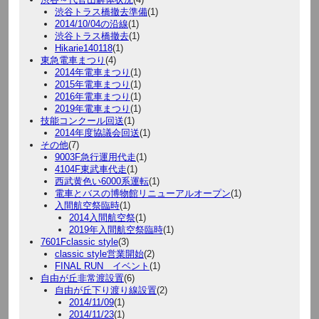
渋谷トラス橋撤去準備
(1)
2014/10/04の沿線
(1)
渋谷トラス橋撤去
(1)
Hikarie140118
(1)
東急電車まつり
(4)
2014年電車まつり
(1)
2015年電車まつり
(1)
2016年電車まつり
(1)
2019年電車まつり
(1)
技能コンクール回送
(1)
2014年度協議会回送
(1)
その他
(7)
9003F急行運用代走
(1)
4104F東武車代走
(1)
西武黄色い6000系運転
(1)
電車とバスの博物館リニューアルオープン
(1)
入間航空祭臨時
(1)
2014入間航空祭
(1)
2019年入間航空祭臨時
(1)
7601Fclassic style
(3)
classic style営業開始
(2)
FINAL RUN イベント
(1)
自由が丘非常渡設置
(6)
自由が丘下り渡り線設置
(2)
2014/11/09
(1)
2014/11/23
(1)