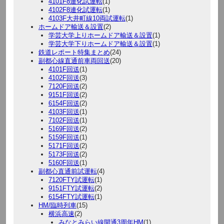
4101F8連化試運転
(1)
4102F8連化試運転
(1)
4103F大井町線10両試運転
(1)
ホームドア輸送＆設置
(2)
学芸大学上りホームドア輸送＆設置
(1)
学芸大学下りホームドア輸送＆設置
(1)
鉄道レポート特集まとめ
(24)
副都心線直通前車両回送
(20)
4101F回送
(1)
4102F回送
(3)
7120F回送
(2)
9151F回送
(2)
6154F回送
(2)
4103F回送
(1)
7102F回送
(1)
5169F回送
(2)
5159F回送
(1)
5171F回送
(2)
5173F回送
(2)
5160F回送
(1)
副都心直通前試運転
(4)
7120FTY試運転
(1)
9151FTY試運転
(2)
6154FTY試運転
(1)
HM/臨時列車
(15)
横浜高速
(2)
みなとみらい線開通3周年HM
(1)