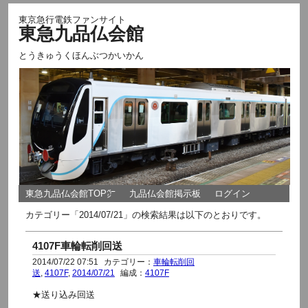
東京急行電鉄ファンサイト
東急九品仏会館
とうきゅうくほんぶつかいかん
東急九品仏会館TOP㌻
九品仏会館掲示板
ログイン
カテゴリー「2014/07/21」の検索結果は以下のとおりです。
4107F車輪転削回送
2014/07/22 07:51
カテゴリー：
車輪転削回
送
,
4107F
,
2014/07/21
編成：
4107F
★送り込み回送