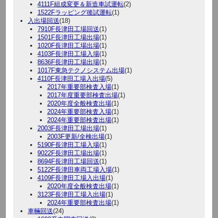
4111F組成変更＆新造車試運転
(2)
1522Fラッピング後試運転
(1)
入出場回送
(18)
7910F長津田工場回送
(1)
1501F長津田工場出場
(1)
1020F長津田工場出場
(1)
4103F長津田工場入場
(1)
8636F長津田工場出場
(1)
1017F東急テクノシステム出場
(1)
4110F長津田工場入出場
(5)
2017年重要部検査入場
(1)
2017年度重要部検査出場
(1)
2020年度全般検査出場
(1)
2024年重要部検査入場
(1)
2024年重要部検査出場
(1)
2003F長津田工場出場
(1)
2003F更新/全検出場
(1)
5190F長津田工場入場
(1)
9022F長津田工場出場
(1)
8694F長津田工場回送
(1)
5122F長津田車両工場入場
(1)
4109F長津田工場入出場
(1)
2020年度全般検査出場
(1)
3123F長津田工場入出場
(1)
2024年重要部検査出場
(1)
車輛回送
(24)