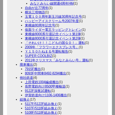
みなとみらい線開通4周年HM
(1)
自由が丘77周年
(1)
横浜三塔物語
(1)
玉電１００周年新玉川線30周年記念号
(1)
ハッピーアイスクリーム号2007年度
(1)
東横線80周年記念号
(1)
仮面ライダー電王ラッピングトレイン
(1)
東横線8000系引退記念イベント第1弾
(1)
東横線8000系引退記念イベント第2弾
(1)
「それいけ！！こどもの国ＧＯ！」運転
(1)
2009年「フラワーエクスプレス号」
(1)
Ｙ１５０たねまる号運転報告
(1)
SUPER COOLBIZ
(1)
2011年クリスマス「みなとみらい号」運転
(1)
廃車搬出
(2)
7915F搬出
(1)
8093F中間車8492-8294搬出
(1)
他社鉄道
(4)
上田電鉄1004編成搬出
(1)
長野電鉄向け8500甲種輸送
(1)
9122F深夜試運転
(1)
伊賀鉄道向け1106-1406搬出
(1)
組換え
(17)
5117F/5122F組み換え
(1)
5107F/5118F組み換え
(1)
5108F/5118F組み換え
(1)