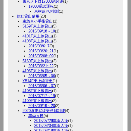
東京メトロ17000系関連
(1)
17000系試運転
(1)
東横線PQ検測
(1)
他社貸出借用
(20)
東急車小手指貸出
(1)
5159F東上線貸出
(5)
2015/09/18～19
(1)
4101F東上線貸出
(1)
4108F東上線貸出
(3)
2015/03/6~7
(0)
2015/03/20~21
(1)
2015/05/08~09
(1)
5160F東上線貸出
(2)
2015/03/21~22
(2)
4106F東上線貸出
(1)
2015/06/05～06
(1)
Y514F東上線貸出
(1)
2015/06/06～07
(1)
4103F東上線貸出
(1)
2015/07/17～19
(1)
4109F東上線貸出
(2)
2015/09/19～20
(2)
2020系東武線乗務員訓練
(4)
車両入換
(5)
2018/07/29車両入換
(1)
2018/08/04車両入換
(1)
2018/08/18車両入換
(1)