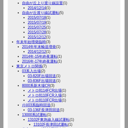
自由が丘上り渡り線設置
(1)
2014/12/14
(1)
自由が丘渡り線試運転
(5)
2015/07/18
(1)
2015/07/19
(1)
2015/07/25
(1)
2015/07/28
(1)
2015/12/12
(1)
年末年始増発臨時
(3)
2014年年末輸送増発
(1)
2014/12/12
(1)
2014年-15年終夜運転
(1)
2016年-17年終夜運転
(1)
東京メトロ関係
(7)
03系入出場
(2)
03-820F出場回送
(1)
03-836F出場回送
(1)
8000系新木場CR
(3)
メトロ8114FCR出場
(1)
メトロ8110FCR入場
(1)
メトロ8110FCR出場
(1)
ﾒﾄﾛ03系臨時回送
(1)
03-136F長津田回送
(1)
13000系試運転
(1)
13102F東急線入線試運転
(1)
13102F長津田試運転
(1)