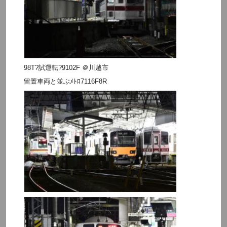
98T?試運転?9102F ＠川越市
留置車両と並ぶﾒﾄﾛ7116F8R