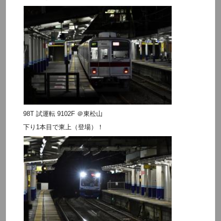
98T 試運転 9102F ＠東松山
下り1本目で東上（登場）！