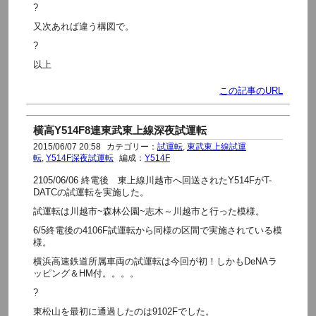
?
又次あれば違う構図で。
?
以上
この記事のURL
横高Y514F8連東武東上線深夜試運転
2015/06/07 20:58
カテゴリー：
試運転
,
東武東上線試運
転
,
Y514F深夜試運転
編成：
Y514F
2105/06/06 終電後 東上線川越市へ回送されたY514FがT-
DATCの試運転を実施した。
試運転は川越市~森林公園~志木～川越市と行った模様。
6/5終電後の4106F試運転から同様の区間で実施されている模
様。
横浜高速鉄道所属車両の試運転は今回が初！しかもDeNAラ
ッピング＆HM付。。。。
?
東松山を最初に通過したのは9102Fでした。