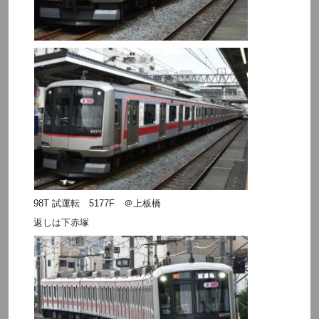
98T 試運転 5177F ＠上板橋
返しは下赤塚