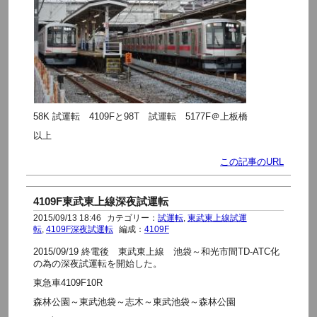
58K 試運転 4109Fと98T 試運転 5177F＠上板橋
以上
この記事のURL
4109F東武東上線深夜試運転
2015/09/13 18:46
カテゴリー：
試運転
,
東武東上線試運
転
,
4109F深夜試運転
編成：
4109F
2015/09/19 終電後 東武東上線 池袋～和光市間TD-ATC化
の為の深夜試運転を開始した。
東急車4109F10R
森林公園～東武池袋～志木～東武池袋～森林公園