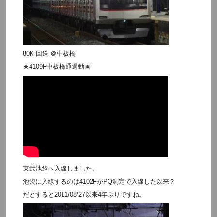
80K 回送 ＠中板橋
★4109F中板橋通過動画
東武池袋へ入線しました。
池袋に入線するのは4102FがPQ測定で入線した以来？
だとすると2011/08/27以来4年ぶりですね。