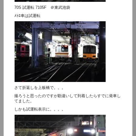
70S 試運転 7105F ＠東武池袋
ﾒﾄﾛ車は試運転
さて折返しを上板橋で。。。
撮ろうと思ったのですが勘違いして到着したらすでに発車し
てました。
しかも試運転表示に。。。。