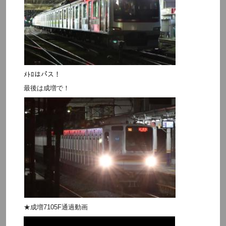
ﾒﾄﾛはパス！
最後は成増で！
★成増7105F通過動画