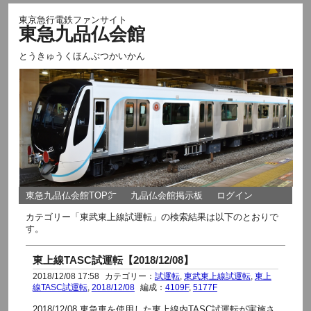
東京急行電鉄ファンサイト
東急九品仏会館
とうきゅうくほんぶつかいかん
東急九品仏会館TOP㌻
九品仏会館掲示板
ログイン
カテゴリー「東武東上線試運転」の検索結果は以下のとおりで
す。
東上線TASC試運転【2018/12/08】
2018/12/08 17:58
カテゴリー：
試運転
,
東武東上線試運転
,
東上
線TASC試運転
,
2018/12/08
編成：
4109F
,
5177F
2018/12/08 東急車を使用した東上線内TASC試運転が実施さ