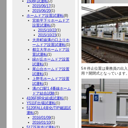
1508F試運転
(2)
2015/06/17
(1)
2015/06/20
(1)
ホームドア設置試運転
(8)
宮前平下りホームドア
設置試運転
(2)
2015/10/22
(1)
2015/10/23
(1)
大井町線溝の口上りホ
ームドア設置試運転
(1)
都立大学ホームドア設
置試運転
(1)
緑が丘ホームドア設置
試運転
(1)
5Ｒ停止位置は乗務員の出
尾山台ホームドア設置
用？開閉式となっています
試運転
(1)
上野毛ホームドア設置
試運転
(1)
溝の口駅1.4番線ホーム
ドア結合試験
(1)
4106F8R化組成試運転
(1)
Y511F出場試運転
(1)
5120FALL4扉化/TIP確認試
運転
(2)
2016/01/09
(1)
2016/01/10
(1)
5177F新造試運転
(1)