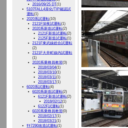
2016/09/25 DT
(1)
5107FALL4扉化/TIP確認試
運転
(1)
2020系試運転
(10)
2121F深夜試運転
(1)
2020系新造試運転
(2)
2121F新造試運転
(2)
2125F新造試運転
(1)
2121F東武線総合試運転
(2)
2121F大井町線内試運転
(1)
2020系乗務員教習
(3)
2018/03/04
(1)
2018/03/10
(1)
2018/03/11
(1)
2018/03/17
(1)
6020系試運転
(4)
6020系新造試運転
(2)
6121F新造試運転
(2)
2018/02/12
(1)
6122F試運転
(1)
6020系乗務員教習
(0)
2018/02/17
(1)
2018/03/21
(1)
ｻﾔ7290改造試運転
(1)