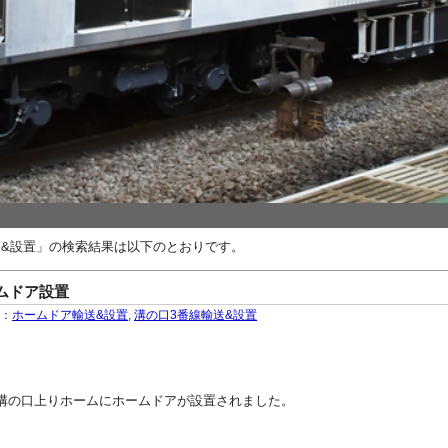
送&設置」の検索結果は以下のとおりです。
ムドア設置
ー：
ホームドア輸送&設置
,
溝の口3番線輸送&設置
大井町線溝の口上りホームにホームドアが設置されました。