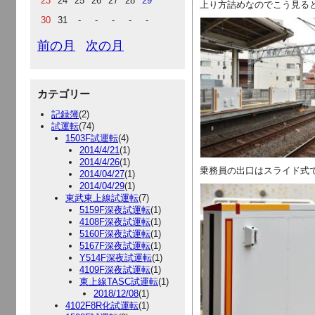
23
24
25
26
27
28
29
上り方詰めなのでこう見る
30
31
-
-
-
-
-
前の月
次の月
カテゴリー
記録簿
(2)
試運転
(74)
1503F試運転
(4)
2014/4/21
(1)
2014/4/26
(1)
乗務員の出口はスライド式
2014/04/27
(1)
2014/04/29
(1)
東武東上線試運転
(7)
5159F深夜試運転
(1)
4108F深夜試運転
(1)
5160F深夜試運転
(1)
5167F深夜試運転
(1)
Y514F深夜試運転
(1)
4109F深夜試運転
(1)
東上線TASC試運転
(1)
2018/12/08
(1)
4102F8R化試運転
(1)