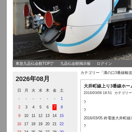
東急九品仏会館TOP㌻
九品仏会館掲示板
ログイン
カテゴリー「溝の口3番線輸
2026年08月
大井町線上り3番線ホー
日
月
火
水
木
金
土
2016/03/06 18:51
カテゴリ
-
-
-
-
-
-
1
?
2
3
4
5
6
7
8
?
9
10
11
12
13
14
15
2016/03/05 終電後
16
17
18
19
20
21
22
?