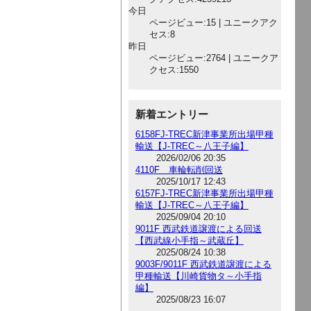
今日
ページビュー:15 | ユニークアク
セス:8
昨日
ページビュー:2764 | ユニークア
クセス:1550
新着エントリー
6158FJ-TREC新津事業所出場甲種
輸送【J-TREC～八王子編】
2026/02/06 20:35
4110F 車輪転削回送
2025/10/17 12:43
6157FJ-TREC新津事業所出場甲種
輸送【J-TREC～八王子編】
2025/09/04 20:10
9011F 西武鉄道譲渡による回送
【西武線小手指～武蔵丘】
2025/08/24 10:38
9003F/9011F 西武鉄道譲渡による
甲種輸送【川崎貨物タ～小手指
編】
2025/08/23 16:07