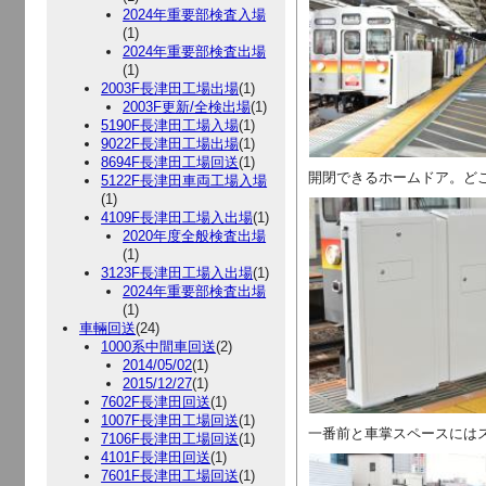
2024年重要部検査入場
(1)
2024年重要部検査出場
(1)
2003F長津田工場出場
(1)
2003F更新/全検出場
(1)
5190F長津田工場入場
(1)
9022F長津田工場出場
(1)
8694F長津田工場回送
(1)
開閉できるホームドア。ど
5122F長津田車両工場入場
(1)
4109F長津田工場入出場
(1)
2020年度全般検査出場
(1)
3123F長津田工場入出場
(1)
2024年重要部検査出場
(1)
車輛回送
(24)
1000系中間車回送
(2)
2014/05/02
(1)
2015/12/27
(1)
7602F長津田回送
(1)
1007F長津田工場回送
(1)
一番前と車掌スペースには
7106F長津田工場回送
(1)
4101F長津田回送
(1)
7601F長津田工場回送
(1)