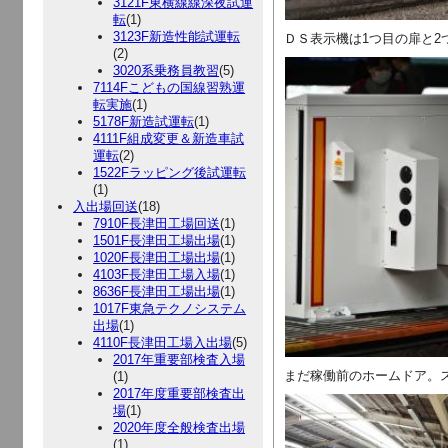
3121F東横線線深夜試運
転
(1)
3123F新造性能試運転
ＤＳ表示機は1つ目の扉と
(2)
3020系乗務員教習
(5)
7114Fこどもの国線習熟運
転実施
(1)
5178F新造試運転
(1)
4111F組成変更＆新造車試
運転
(2)
1522Fラッピング後試運転
(1)
入出場回送
(18)
7910F長津田工場回送
(1)
1501F長津田工場出場
(1)
1020F長津田工場出場
(1)
4103F長津田工場入場
(1)
8636F長津田工場出場
(1)
1017F東急テクノシステム
出場
(1)
4110F長津田工場入出場
(5)
2017年重要部検査入場
まだ稼働前のホームドア。
(1)
2017年度重要部検査出
場
(1)
2020年度全般検査出場
(1)