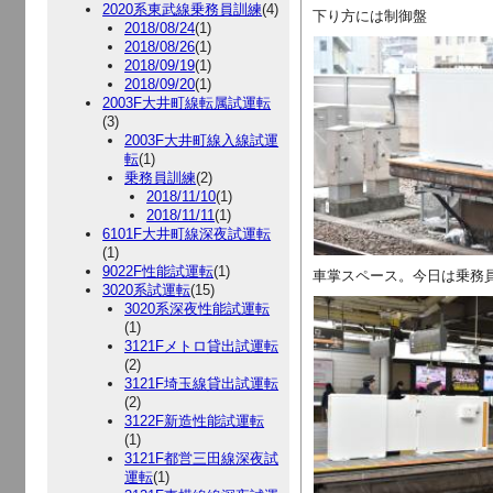
2020系東武線乗務員訓練
(4)
下り方には制御盤
2018/08/24
(1)
2018/08/26
(1)
2018/09/19
(1)
2018/09/20
(1)
2003F大井町線転属試運転
(3)
2003F大井町線入線試運
転
(1)
乗務員訓練
(2)
2018/11/10
(1)
2018/11/11
(1)
6101F大井町線深夜試運転
(1)
9022F性能試運転
(1)
車掌スペース。今日は乗務
3020系試運転
(15)
3020系深夜性能試運転
(1)
3121Fメトロ貸出試運転
(2)
3121F埼玉線貸出試運転
(2)
3122F新造性能試運転
(1)
3121F都営三田線深夜試
運転
(1)